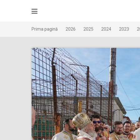
Skip
to
content
Prima pagină
2026
2025
2024
2023
2