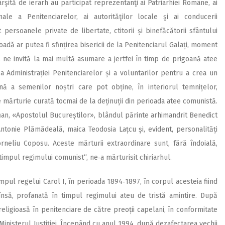
ârşită de ierarh au participat reprezentanţi ai Patriarhiei Române, ai
ionale a Penitenciarelor, ai autorităţilor locale şi ai conducerii
 persoanele private de libertate, ctitorii și binefăcătorii sfântului
dă ar putea fi sfințirea bisericii de la Penitenciarul Galați, moment
mp, ne invită la mai multă asumare a jertfei în timp de prigoană atee
a Administrației Penitenciarelor și a voluntarilor pentru a crea un
rnă a semenilor noștri care pot obține, în interiorul temnițelor,
e mărturie curată tocmai de la deținuții din perioada atee comunistă.
ofian, «Apostolul Bucureștilor», blândul părinte arhimandrit Benedict
ntonie Plămădeală, maica Teodosia Lațcu și, evident, personalități
neliu Coposu. Aceste mărturii extraordinare sunt, fără îndoială,
n timpul regimului comunist“, ne‑a mărturisit chiriarhul.
 timpul regelui Carol I, în perioada 1894‑1897, în corpul acesteia fiind
însă, profanată în timpul regimului ateu de tristă amintire. După
religioasă în penitenciare de către preoții capelani, în conformitate
Ministerul Justiţiei. Începând cu anul 1994, după dezafectarea vechii