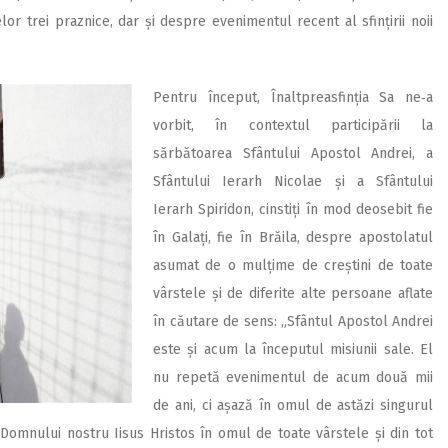
or trei praznice, dar și despre evenimentul recent al sfințirii noii
Pentru început, Înaltprea­sfin­ția Sa ne‑a
vorbit, în contextul participării la
sărbătoarea Sfântului Apostol Andrei, a
Sfântului Ierarh Nicolae și a Sfântului
Ierarh Spiridon, cinstiți în mod deosebit fie
în Galați, fie în Brăila, despre apostolatul
asumat de o mulțime de creștini de toate
vârstele și de diferite alte persoane aflate
în căutare de sens: „Sfântul Apostol Andrei
este și acum la începutul misiunii sale. El
nu repetă evenimentul de acum două mii
de ani, ci așază în omul de astăzi singurul
omnului nostru Iisus Hristos în omul de toate vârstele și din tot