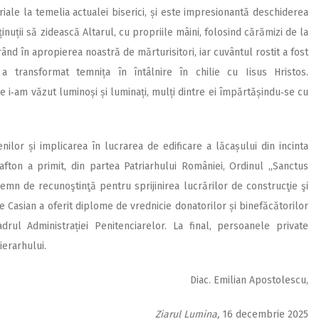
le la temelia actualei biserici, și este impresionantă deschiderea
nuții să zidească Altarul, cu propriile mâini, folosind cărămizi de la
rând în apropierea noastră de mărturisitori, iar cuvântul rostit a fost
 a transformat temnița în întâlnire în chilie cu Iisus Hristos.
e i‑am văzut luminoși și luminați, mulți dintre ei împărtă­șindu‑se cu
lor și implicarea în lucrarea de edificare a lăcașului din incinta
afton a primit, din partea Patriarhului României, Ordinul „Sanctus
emn de recunoştinţă pentru sprijinirea lucrărilor de construcţie şi
te Casian a oferit diplome de vrednicie donatorilor și binefăcătorilor
adrul Administrației Penitenciarelor. La final, persoanele private
ierarhului.
Diac. Emilian Apostolescu,
Ziarul Lumina,
16 decembrie 2025