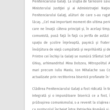
Penitenciarului Galați. La slujba de târnosire săv
Ministerului Justiţiei şi ai Administraţiei Naţ
Penitenciarului Galaţi, alături de care s‑au rugat
lăcaș. „Cel mai important moment din ultima perioa
care ne învață câteva principii și, în același ti
comunistă, pusă față în față cu jertfa de astăzi 
spațiu de școlire înțeleaptă, pașnică și frate
învățătura de viață cumpătată și neprihănită și d
Printre cei închiși la Galați se numără Sfântul S
Ghiuș, arhimandritul Mina Dobzeu, Mitropolitul A
mari precum Iuliu Maniu, Ion Mihalache sau Cor
actualizate prin rectitorirea bisericii profanate î
Clădirea Penitenciarului Ga­lați a fost ridicată în
integrată și o impunătoare biserică ce a fost, 
prăbușirea comunismului, s‑a revenit la slujirea 
cu protocolul încheiat între Patriarhia Română și 