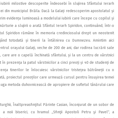
iubirii milostive descoperite îndeosebi în slujirea Sfântului Ierarh
cei din municipiul Brăila. Dacă la Galați redescoperim apostolatul și
rim evidența luminoasă a modelului iubirii care începe cu copilul și
 mărturie a slujirii o arată Sfântul Ierarh Spiridon, continuând, într‑o
ntul Spiridon rămâne în memoria credinciosului drept un neostenit
ajând totodată și tinerii la întâlnirea cu Dumnezeu. Amintim aici
entrul orașului Galați, veche de 200 de ani, dar rodirea lucrării sale
 care are o capelă închinată sfântului, și la un centru de vârstnici
 în prezența la patul vârstnicilor a cinci preoți și 40 de studenți de
nța tinerilor le înlocuiesc vârstnicilor tristețea bătrâneții cu o
ată, proiectul preoților care urmează cursul pentru însușirea temei
 adăuga metoda duhovnicească de apropiere de sufletul tânărului care
turghii, Înaltpreasfinţitul Părinte Casian, înconjurat de un sobor de
e a noii biserici, cu hramul „Sfinţii Apostoli Petru şi Pavel“, a