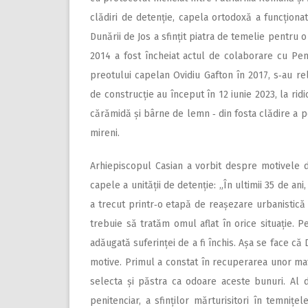
clădiri de detenție, capela ortodoxă a funcționa
Dunării de Jos a sfințit piatra de temelie pentru 
2014 a fost încheiat actul de colaborare cu Pen
preotului capelan Ovidiu Gafton în 2017, s‑au r
de construcție au început în 12 iunie 2023, la rid
cărămidă și bârne de lemn ‑ din fosta clădire a pen
mireni.
Arhiepiscopul Casian a vorbit despre motivele de
capele a unității de detenție: „În ultimii 35 de ani
a trecut printr‑o etapă de reașezare urbanistică 
trebuie să tratăm omul aflat în orice situație. Pe
adăugată suferinței de a fi închis. Așa se face că
motive. Primul a constat în recuperarea unor mate
selecta și păstra ca odoare aceste bunuri. Al d
penitenciar, a sfinților mărturisitori în temniț