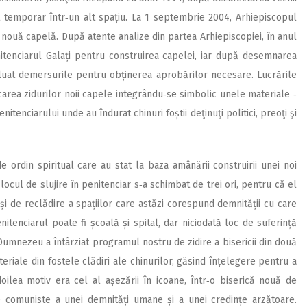
t temporar într‑un alt spațiu. La 1 septembrie 2004, Arhi­episcopul
o nouă capelă. După atente analize din partea Arhiepiscopiei, în anul
itenciarul Galați pentru construirea capelei, iar după de­semnarea
eluat demersurile pentru obținerea aprobărilor necesare. Lucrările
icarea zidurilor noii capele integrându‑se simbolic unele materiale ‑
itenciarului unde au îndurat chinuri foștii deţinuţi politici, preoţi şi
 ordin spiritual care au stat la baza amânării construirii unei noi
, locul de slujire în penitenciar s‑a schimbat de trei ori, pentru că el
și de reclădire a spațiilor care astăzi corespund demnității cu care
nitenciarul poate fi școală și spital, dar niciodată loc de suferință
 Dumnezeu a întârziat programul nostru de zidire a bisericii din două
riale din fostele clădiri ale chinurilor, găsind înțelegere pentru a
oilea motiv era cel al așezării în icoane, într‑o biserică nouă de
ele comuniste a unei demnități umane și a unei credințe arzătoare.