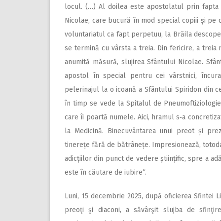
locul. (…) Al doilea este apostolatul prin fapta 
Nicolae, care bucură în mod special copiii și pe 
voluntariatul ca fapt perpetuu, la Brăila descope
se termină cu vârsta a treia. Din fericire, a treia
anumită măsură, slujirea Sfântului Nicolae. Sfâ
apostol în special pentru cei vârstnici, încur
pelerinajul la o icoană a Sfântului Spiridon din c
în timp se vede la Spitalul de Pneumoftiziologie,
care îi poartă numele. Aici, hramul s‑a concretizat
la Medicină. Binecuvântarea unui preot și preze
tinerețe fără de bătrânețe. Impresionează, totod
adicțiilor din punct de vedere științific, spre a
este în căutare de iubire“.
Luni, 15 decembrie 2025, după oficierea Sfintei Li
preoţi şi diaconi, a săvârşit slujba de sfinţir