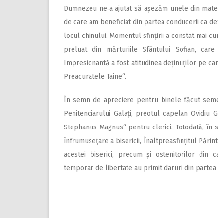
Dumnezeu ne‑a ajutat să așezăm unele din materia
de care am beneficiat din partea conducerii ca deți
locul chinului. Momentul sfințirii a constat mai cu
preluat din mărturiile Sfântului Sofian, care
Impresionantă a fost atitudinea deținuților pe car
Preacuratele Taine“.
În semn de apreciere pentru binele făcut semeni
Penitenciarului Galați, preotul capelan Ovidiu G
Stephanus Magnus“ pentru clerici. Totodată, în s
înfrumuseţare a bisericii, Înaltpreasfințitul Părin
acestei biserici, precum și ostenitorilor din c
temporar de libertate au primit daruri din partea 