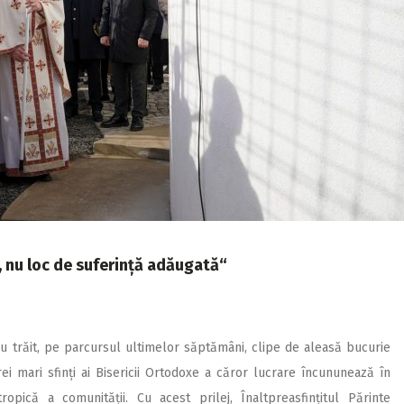
l, nu loc de suferință adăugată“
 au trăit, pe parcursul ultimelor săptămâni, clipe de aleasă bucurie
ei mari sfinți ai Bisericii Ortodoxe a căror lucrare încununează în
ntropică a comunității. Cu acest prilej, Înaltpreasfințitul Părinte