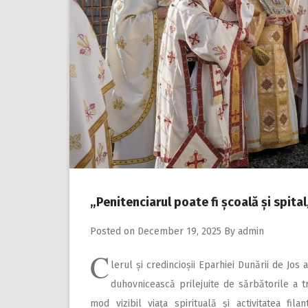
„Penitenciarul poate fi școală și spita
Posted on
December 19, 2025
By
admin
C
lerul și credincioșii Eparhiei Dunării de Jos
duhovnicească prilejuite de sărbătorile a tr
mod vizibil viața spirituală și activitatea fila