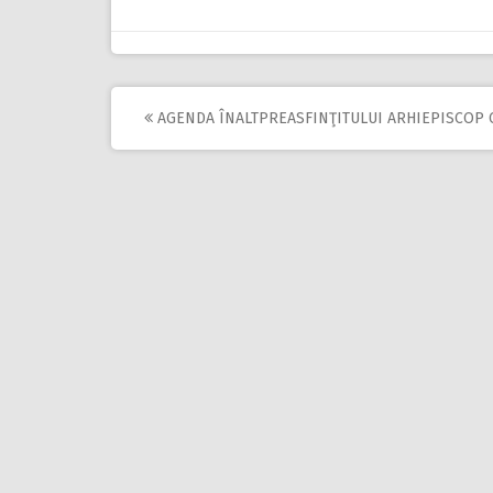
AGENDA ÎNALTPREASFINŢITULUI ARHIEPISCOP 
Post
navigation