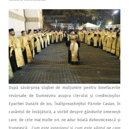
După săvârșirea slujbei de mulțumire pentru binefacerile
revărsate de Dumnezeu asupra clerului și credincioșilor
Eparhiei Dunării de Jos, Înaltpreasfințitul Părinte Casian, în
cuvântul de învățătură, a vorbit despre gândurile omenești
care, de cele mai multe ori, ne aduc boală duhovnicească și
trupească:
„Cum este exteriorul și cum este vântul pe care