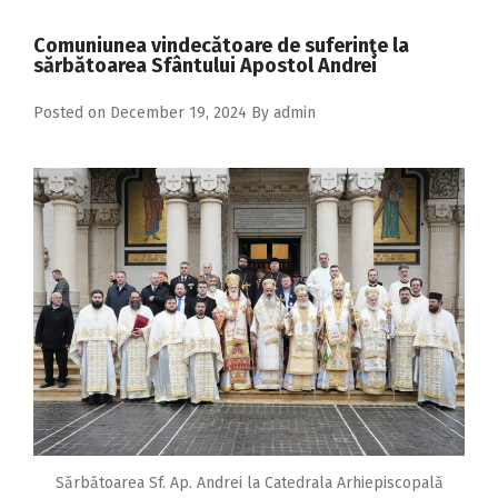
2018
Comuniunea vindecătoare de suferinţe la
2017
sărbătoarea Sfântului Apostol Andrei
2016
Posted on
December 19, 2024
By
admin
2015
2014
2013
2012
2011
2010
2009
Sărbătoarea Sf. Ap. Andrei la Catedrala Arhiepiscopală