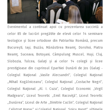
Evenimentul a continuat apoi cu prezentarea succintă a
celor 85 de lucrări pregătite de elevii celor 14 seminare
teologice și licee ortodoxe din Patriarhia Română, precum
București, Iași, Buzău, Mănăstirea Neamț, Dorohoi, Piatra
Neamț, Suceava, Botoșani, Câmpulung Muscel, Huși, Cluj,
Slobozia, Tulcea, Galați și ai celor 14 colegii și licee
prestigioase din cuprinsul Eparhiei Dunării de Jos (Galaţi ‑
Colegiul Naţional „Vasile Alecsandri“, Colegiul Naţional
„Mihail Kogălniceanu“, Colegiul Naţional „Costache Negri“,
Colegiul Naţional „Al. I. Cuza“, Colegiul Economic „Virgil
Madgearu“, Liceul Teoretic „Emil Racoviţă“, Liceul Teoretic
„Dunărea“, Liceul de Arte „Dimitrie Cuclin“, Colegiul Naţional
„Calistrat Hogaş“ şi Colegiul Naţional „Spiru Haret“, ultimele