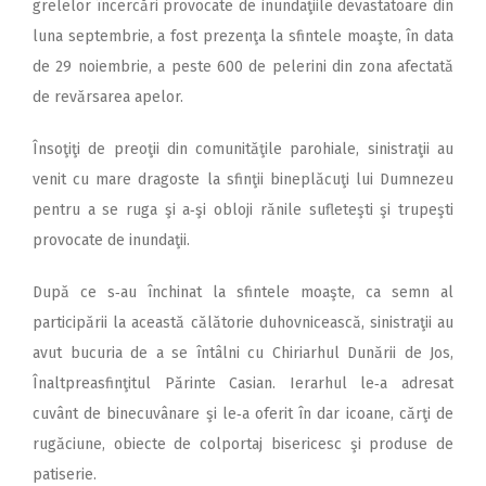
grelelor încercări provocate de inundaţiile devastatoare din
luna septembrie, a fost prezenţa la sfintele moaşte, în data
de 29 noiembrie, a peste 600 de pelerini din zona afectată
de revărsarea apelor.
Însoţiţi de preoţii din comunităţile parohiale, sinistraţii au
venit cu mare dragoste la sfinţii bineplăcuţi lui Dumnezeu
pentru a se ruga şi a‑şi obloji rănile sufleteşti şi trupeşti
provocate de inundaţii.
După ce s‑au închinat la sfintele moaşte, ca semn al
participării la această călătorie duhovnicească, sinistraţii au
avut bucuria de a se întâlni cu Chiriarhul Dunării de Jos,
Înaltpreasfinţitul Părinte Casian. Ierarhul le‑a adresat
cuvânt de binecuvânare şi le‑a oferit în dar icoane, cărţi de
rugăciune, obiecte de colportaj bisericesc şi produse de
patiserie.