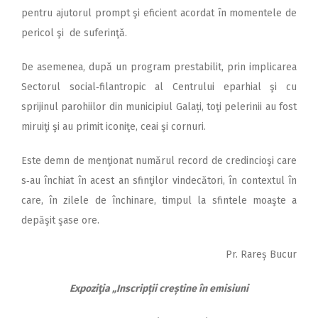
pentru ajutorul prompt şi eficient acordat în momentele de
pericol şi de suferinţă.
De asemenea, după un program prestabilit, prin implicarea
Sectorul social‑filantropic al Centrului eparhial şi cu
sprijinul parohiilor din municipiul Galați, toţi pelerinii au fost
miruiţi şi au primit iconiţe, ceai şi cornuri.
Este demn de menţionat numărul record de credincioşi care
s‑au închiat în acest an sfinţilor vindecători, în contextul în
care, în zilele de închinare, timpul la sfintele moaşte a
depăşit şase ore.
Pr. Rareș Bucur
Expoziţia „Inscripții creștine în emisiuni