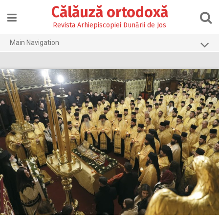
Skip
Călăuză ortodoxă
to
content
Revista Arhiepiscopiei Dunării de Jos
Main Navigation
Prima pagină
2026
2025
2024
2023
2022
2021
2020
2019