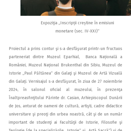
Expoziţia „Inscripții creștine în emisiuni
monetare (sec. IV-XXI)“
Proiectul a prins contur şi s‑a desfăşurat printr‑un fructuos
parteneriat dintre Muzeul Eparhial, Banca Națională a
României, Muzeul Național Brukenthal din Sibiu, Muzeul de
Istorie „Paul Păltănea“ din Galaţi şi Muzeul de Artă Vizuală
din Galați. Vernisajul s‑a desfăşurat, în ziua de 27 noiembrie
2024, în salonul oficial al muzeului, în prezenţa
Înaltpreasfinţitului Părinte dr. Casian, Arhiepiscopul Dunării
de Jos, anturat de oameni de cultură, artişti, cadre didactice
universitare şi preoţi din urbea noastră, cât şi de un număr
important de studenţi ai Facultăţii de Istorie, Filosofie şi
Teologie (de la specializările „Istorie“ şi „Artă Sacră“) şi de