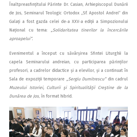
Înaltpreasfințitului Părinte Dr. Casian, Arhiepiscopul Dunării
de Jos, Seminarul Teologic Ortodox „Sf. Apostol Andrei“ din
Galați a fost gazda celei de‑a XXV‑a ediții a Simpozionului
Național cu tema:
„Solidaritatea tinerilor la încercările
aproapelui“.
Evenimentul a început cu săvârșirea Sfintei Liturghii la
capela Seminarului andreian, cu participarea părinților
profesori, a cadrelor didactice și a elevilor, și a continuat în
Sala de expoziții temporare
„Sergiu Dumitrescu“
din cadrul
Muzeului Istoriei, Culturii şi Spiritualităţii Creştine de la
Dunărea de Jos
, în format hibrid.