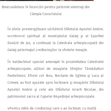
Binecuvântare în încercări pentru pelerinii sinistraţi din
Câmpia Covurluiului
În zilele premergătoare sărbătorii Sfântului Apostol Andrei,
ocrotirorul spiritual al municipiului Galaţi şi al Eparhiei
Dunării de Jos, a continuat la Catedrala arhiepiscopală din
Galaţi pelerinajul credincioşilor la sfintele moaşte.
În baldachinul special amenajat în proximitatea Catedralei
arhiepiscopale, alături de moaştele Sfinţilor Tămăduitori
Pantelimon, Efrem cel Nou, Nectarie de Eghina şi Luca al
Crimeii, au fost aşezate spre închinare şi moaştele Sfântului
Apostol Andrei şi cele ale Sfântului Ierarh Nicolae, din
patrimoniul sacru al Capelei Reşedinţei arhiepiscopale.
vPentru miile de credincioşi care s‑au închinat, cu multă