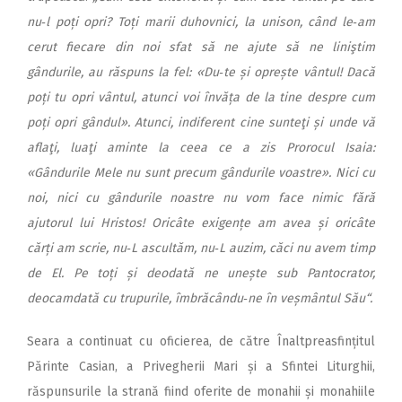
nu‑l poți opri? Toți marii duhovnici, la unison, când le‑am
cerut fiecare din noi sfat să ne ajute să ne liniştim
gândurile, au răspuns la fel: «Du‑te și oprește vântul! Dacă
poți tu opri vântul, atunci voi învăța de la tine despre cum
poți opri gândul». Atunci, indiferent cine sunteţi și unde vă
aflaţi, luaţi aminte la ceea ce a zis Prorocul Isaia:
«Gândurile Mele nu sunt precum gândurile voastre». Nici cu
noi, nici cu gândurile noastre nu vom face nimic fără
ajutorul lui Hristos! Oricâte exigențe am avea și oricâte
cărți am scrie, nu‑L ascultăm, nu‑L auzim, căci nu avem timp
de El. Pe toți și deodată ne unește sub Pantocrator,
deocamdată cu trupurile, îmbrăcându‑ne în veșmântul Său“.
Seara a continuat cu oficierea, de către Înaltpreasfințitul
Părinte Casian, a Privegherii Mari și a Sfintei Liturghii,
răspunsurile la strană fiind oferite de monahii și monahiile