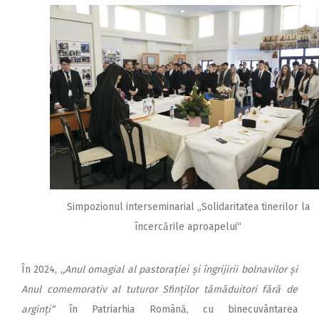
Simpozionul interseminarial „Solidaritatea tinerilor la
încercările aproapelui“
În 2024, ,
,Anul omagial al pastorației și îngrijirii bolnavilor și
Anul comemorativ al tuturor Sfinților tămăduitori fără de
arginți“
în Patriarhia Română, cu binecuvântarea