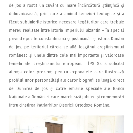
de Jos a rostit un cuvânt cu mare încărcătură ştiinţifică şi
duhovnicească, prin care a amintit temeiuri teologice şi a
făcut sublinierile istorice necesare legăturilor care trebuie
mereu realizate între istoria Imperiului Bizantin – în special
privind epocile constantiniană şi justiniană ‑ şi istoria Dunării
de Jos, pe teritoriul căreia se află leagănul creştinismului
românesc şi unele dintre cele mai importante şi valoroase
temelii ale creştinismului european. ÎPS Sa a solicitat
atenţia celor prezenţi pentru exponatele care ilustrează
profilul unor personalităţi ale căror biografii se leagă direct
de Dunărea de Jos şi către emisiile speciale ale Băncii
Naţionale a României, care marchează jubilee şi comemorări
întru cinstirea Patriarhilor Bisericii Ortodoxe Române.