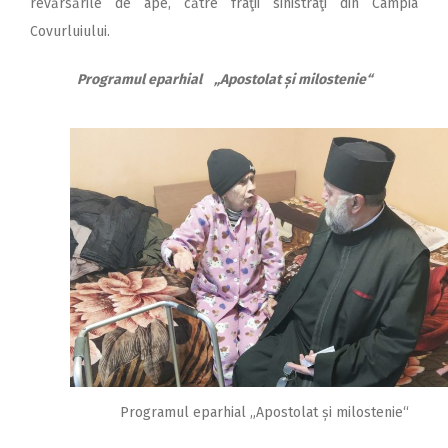
revărsările de ape, către fraţii sinistraţi din Câmpia
Covurluiului.
Programul eparhial „Apostolat și milostenie“
Programul eparhial „Apostolat și milostenie“