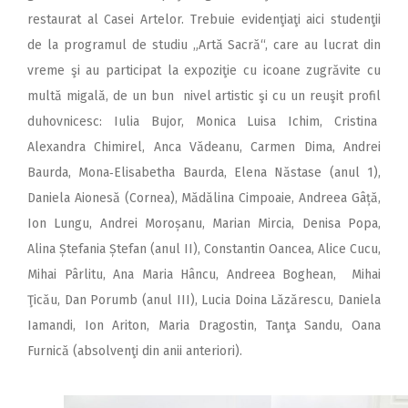
restaurat al Casei Artelor. Trebuie evidenţiaţi aici studenţii
de la programul de studiu „Artă Sacră“, care au lucrat din
vreme şi au participat la expoziţie cu icoane zugrăvite cu
multă migală, de un bun nivel artistic şi cu un reuşit profil
duhovnicesc: Iulia Bujor, Monica Luisa Ichim, Cristina
Alexandra Chimirel, Anca Vădeanu, Carmen Dima, Andrei
Baurda, Mona‑Elisabetha Baurda, Elena Năstase (anul 1),
Daniela Aionesă (Cornea), Mădălina Cimpoaie, Andreea Gâță,
Ion Lungu, Andrei Moroșanu, Marian Mircia, Denisa Popa,
Alina Ștefania Ștefan (anul II), Constantin Oancea, Alice Cucu,
Mihai Pârlitu, Ana Maria Hâncu, Andreea Boghean, Mihai
Ţicău, Dan Porumb (anul III), Lucia Doina Lăzărescu, Daniela
Iamandi, Ion Ariton, Maria Dragostin, Tanţa Sandu, Oana
Furnică (absolvenţi din anii anteriori).