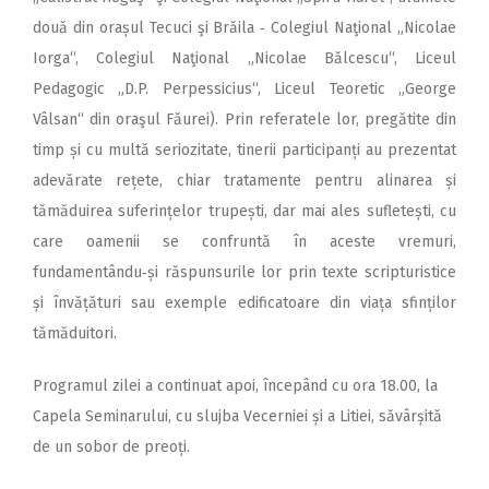
două din orașul Tecuci şi Brăila ‑ Colegiul Naţional „Nicolae
Iorga“, Colegiul Naţional „Nicolae Bălcescu“, Liceul
Pedagogic „D.P. Perpessicius“, Liceul Teoretic „George
Vâlsan“ din oraşul Făurei). Prin referatele lor, pregătite din
timp și cu multă seriozitate, tinerii participanți au prezentat
adevărate rețete, chiar tratamente pentru alinarea și
tămăduirea suferințelor trupești, dar mai ales sufletești, cu
care oamenii se confruntă în aceste vremuri,
fundamentându‑și răspunsurile lor prin texte scripturistice
și învățături sau exemple edificatoare din viața sfinților
tămăduitori.
Programul zilei a continuat apoi, începând cu ora 18.00, la
Capela Seminarului, cu slujba Vecerniei și a Litiei, săvârșită
de un sobor de preoți.