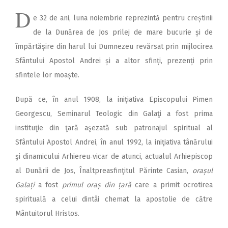
D
e 32 de ani, luna noiembrie reprezintă pentru creștinii
de la Dunărea de Jos prilej de mare bucurie și de
împărtășire din harul lui Dumnezeu revărsat prin mijlocirea
Sfântului Apostol Andrei și a altor sfinți, prezenți prin
sfintele lor moaște.
După ce, în anul 1908, la iniţiativa Episcopului Pimen
Georgescu, Seminarul Teologic din Galaţi a fost prima
instituţie din ţară aşezată sub patronajul spiritual al
Sfântului Apostol Andrei, în anul 1992, la iniţiativa tânărului
şi dinamicului Arhiereu‑vicar de atunci, actualul Arhiepiscop
al Dunării de Jos, Înaltpreasfinţitul Părinte Casian,
orașul
Galați
a fost
primul oraș din țară
care a primit ocrotirea
spirituală a celui dintâi chemat la apostolie de către
Mântuitorul Hristos.