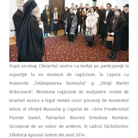
După vernisaj, Chiriarhul nostru i‑a invitat pe participanţii la
expoziţie la un moment de rugăciune, în Capela cu
hramurile „Întâmpinarea Domnului“ şi „Sfinţii Martiri
Brâncoveni“. Mireasma rugăciunii de mulţumire rostite de
ierarhul nostru a legat inimile celor prezenţi de momentul
istoric al sfinţirii Muzeului şi Capelei de către Preafericitul
Părinte Daniel, Patriarhul Bisericii Ortodoxe Române,
înconjurat de un sobor de arhierei, în cadrul Sărbătorilor
Sfântului Apostol Andrei din anul 2014.