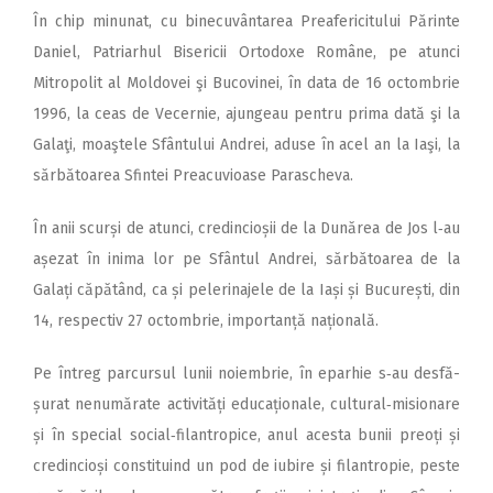
În chip minunat, cu binecuvântarea Preafericitului Părinte
Daniel, Patriarhul Bisericii Ortodoxe Române, pe atunci
Mitropolit al Moldovei şi Bucovinei, în data de 16 octombrie
1996, la ceas de Vecernie, ajungeau pentru prima dată şi la
Galaţi, moaştele Sfântului Andrei, aduse în acel an la Iaşi, la
sărbătoarea Sfintei Preacuvioase Parascheva.
În anii scurși de atunci, cre­dincioșii de la Dunărea de Jos l‑au
așezat în inima lor pe Sfântul Andrei, sărbătoarea de la
Galați căpătând, ca și pelerinajele de la Iași și București, din
14, respectiv 27 octombrie, importanță na­țională.
Pe întreg parcursul lunii noiembrie, în eparhie s‑au des­fă­
șurat nenumărate activități edu­caționale, cultural‑misionare
și în special social‑filantropice, anul acesta bunii preoți și
credincioși constituind un pod de iubire și filantropie, peste