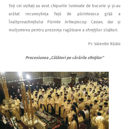
Toți cei vizitați au avut chipurile luminate de bucurie și și‑au
arătat recunoștința față de părinteasca grijă a
Înaltpreasfințitului Părinte Arhiepiscop Casian, dar și
mulțumirea pentru prezența rugătoare a sfințiților slujitori.
Pr. Valentin Rădoi
Procesiunea „Călători pe cărările sfinţilor“