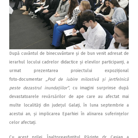
După cuvântul de binecuvântare și de bun venit adresat de
ierarhul locului cadrelor didactice și elevilor participanți, a
urmat prezentarea proiectului expozițional
foto‑documentar
,,Pod de iubire milostivă și jertfelnică
peste dezastrul inundațiilor“
, cu imagini surprinse după
devastatoarele revărsărilor de ape care au afectat mai
multe localități din județul Galați, în luna septembrie a
acestui an, și implicarea Eparhiei în alinarea suferințelor
celor afectați.
Cu acest prilej, Înalt­prea­sfințitul Părinte dr. Casian a