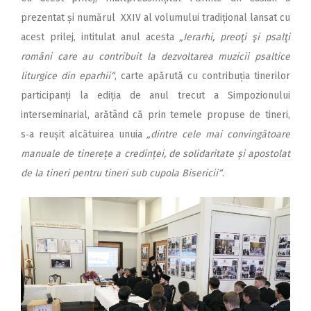
prezentat și numărul XXIV al volumului tradițional lansat cu
acest prilej, intitulat anul acesta
„Ierarhi, preoţi şi psalţi
români care au contribuit la dezvoltarea muzicii psaltice
liturgice din eparhii“
, carte apărută cu contribuția tinerilor
participanți la ediția de anul trecut a Simpozionului
interseminarial, arătând că prin temele propuse de tineri,
s‑a reușit alcătuirea unuia
„dintre cele mai convingătoare
manuale de tinerețe a credinței, de solidaritate și apostolat
de la tineri pentru tineri sub cupola Bisericii“
.