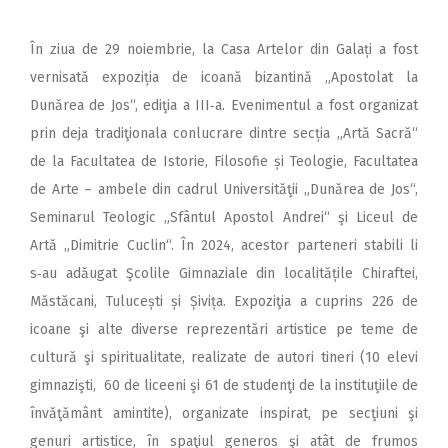
În ziua de 29 noiembrie, la Casa Artelor din Galați a fost
vernisată expoziția de icoană bizantină „Apostolat la
Dunărea de Jos“, ediţia a III‑a. Evenimentul a fost organizat
prin deja tradiţionala conlucrare dintre secția „Artă Sacră“
de la Facultatea de Istorie, Filosofie și Teologie, Facultatea
de Arte – ambele din cadrul Universităţii „Dunărea de Jos“,
Seminarul Teologic „Sfântul Apostol Andrei“ şi Liceul de
Artă „Dimitrie Cuclin“. În 2024, acestor parteneri stabili li
s‑au adăugat Şcolile Gimnaziale din localitățile Chiraftei,
Măstăcani, Tulucești și Șivița. Expoziţia a cuprins 226 de
icoane şi alte diverse reprezentări artistice pe teme de
cultură şi spiritualitate, realizate de autori tineri (10 elevi
gimnazişti, 60 de liceeni şi 61 de studenţi de la instituţiile de
învăţământ amintite), organizate inspirat, pe secţiuni şi
genuri artistice, în spaţiul generos şi atât de frumos