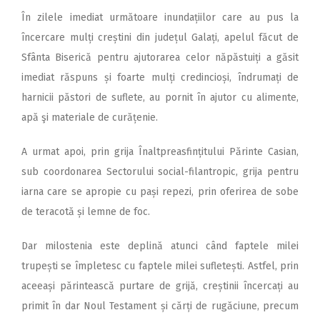
În zilele imediat următoare inundațiilor care au pus la
încercare mulți creștini din județul Galați, apelul făcut de
Sfânta Biserică pentru ajutorarea celor năpăstuiți a găsit
imediat răspuns și foarte mulți credincioși, îndrumați de
harnicii păstori de suflete, au pornit în ajutor cu alimente,
apă şi materiale de curățenie.
A urmat apoi, prin grija Înaltpreasfințitului Părinte Casian,
sub coordonarea Sectorului social-filantropic, grija pentru
iarna care se apropie cu pași repezi, prin oferirea de sobe
de teracotă și lemne de foc.
Dar milostenia este deplină atunci când faptele milei
trupești se împletesc cu faptele milei sufletești. Astfel, prin
aceeași părintească purtare de grijă, creștinii încercați au
primit în dar Noul Testament și cărți de rugăciune, precum