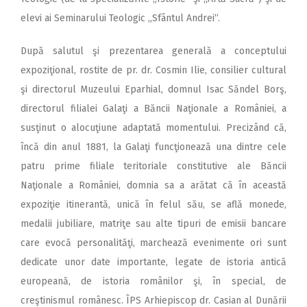
elevi ai Seminarului Teologic „Sfântul Andrei“.
După salutul şi prezentarea generală a conceptului
expoziţional, rostite de pr. dr. Cosmin Ilie, consilier cultural
şi directorul Muzeului Eparhial, domnul Isac Săndel Borş,
directorul filialei Galaţi a Băncii Naţionale a României, a
susţinut o alocuţiune adaptată momentului. Precizând că,
încă din anul 1881, la Galaţi funcţionează una dintre cele
patru prime filiale teritoriale constitutive ale Băncii
Naţionale a României, domnia sa a arătat că în această
expoziţie itinerantă, unică în felul său, se află monede,
medalii jubiliare, matriţe sau alte tipuri de emisii bancare
care evocă personalităţi, marchează evenimente ori sunt
dedicate unor date importante, legate de istoria antică
europeană, de istoria românilor şi, în special, de
creştinismul românesc. ÎPS Arhiepiscop dr. Casian al Dunării