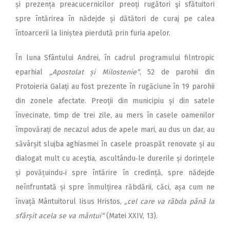
și prezența preacucernicilor preoți rugători şi sfătuitori
spre întărirea în nădejde și dătători de curaj pe calea
întoarcerii la liniștea pierdută prin furia apelor.
În luna Sfântului Andrei, în cadrul programului filntropic
eparhial
„Apostolat și Milostenie“
, 52 de parohii din
Protoieria Galați au fost prezente în rugăciune în 19 parohii
din zonele afectate. Preoții din municipiu și din satele
învecinate, timp de trei zile, au mers în casele oamenilor
împovărați de necazul adus de apele mari, au dus un dar, au
săvârșit slujba aghiasmei în casele proaspăt renovate și au
dialogat mult cu aceştia, ascultându‑le durerile și dorințele
și povățuindu‑i spre întărire în credință, spre nădejde
neînfruntată și spre înmulțirea răbdării, căci, așa cum ne
învață Mântuitorul Iisus Hristos,
„cel care va răbda până la
sfârșit acela se va mântui“
(Matei XXIV, 13).