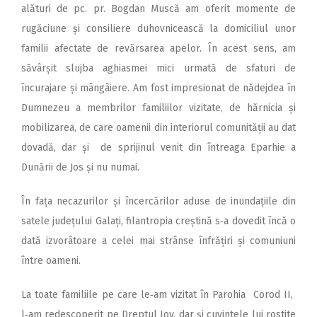
alături de pc. pr. Bogdan Muscă am oferit momente de
rugăciune și consiliere duhovnicească la domiciliul unor
familii afectate de revărsarea apelor. În acest sens, am
săvârșit slujba aghiasmei mici urmată de sfaturi de
încurajare și mângâiere. Am fost impresionat de nădejdea în
Dumnezeu a membrilor familiilor vizitate, de hărnicia și
mobilizarea, de care oamenii din interiorul comunității au dat
dovadă, dar și de sprijinul venit din întreaga Eparhie a
Dunării de Jos și nu numai.
În fața necazurilor și încercărilor aduse de inundațiile din
satele județului Galați, filantropia creștină s‑a dovedit încă o
dată izvorâtoare a celei mai strânse înfrățiri și comuniuni
între oameni.
La toate familiile pe care le‑am vizitat în Parohia Corod II,
l‑am redescoperit pe Dreptul Iov, dar și cuvintele lui rostite