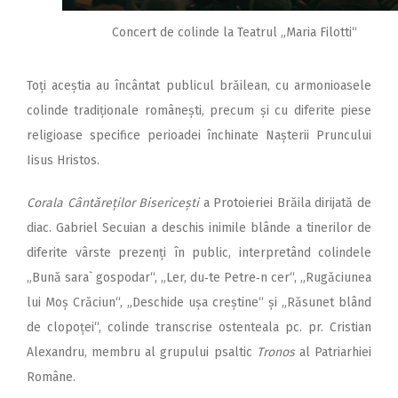
Concert de colinde la Teatrul „Maria Filotti“
Toți aceștia au încântat publicul brăilean, cu armonioasele
colinde tradiționale românești, precum și cu diferite piese
religioase specifice perioadei închinate Nașterii Pruncului
Iisus Hristos.
Corala Cântăreților Bisericești
a Protoieriei Brăila dirijată de
diac. Gabriel Secuian a deschis inimile blânde a tinerilor de
diferite vârste prezenți în public, interpretând colindele
„Bună sara` gospodar“, „Ler, du‑te Petre‑n cer“, „Rugăciunea
lui Moș Crăciun“, „Deschide ușa creștine“ și „Răsunet blând
de clopoței“, colinde transcrise ostenteala pc. pr. Cristian
Alexandru, membru al grupului psaltic
Tronos
al Patriarhiei
Române.