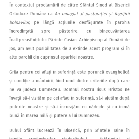
În contextul proclamării de către Sfântul Sinod al Bisericii
Ortodoxe Române ca
An omagial al pastorației și îngrijirii
bolnavilor,
pe lângă acțiunile desfășurate în parohia
încredințată spre păstorire, cu binecuvântarea
Înaltpreasfințitului Părinte Casian, Arhiepiscop al Dunării de
Jos, am avut posibilitatea de a extinde acest program și în
alte parohii din cuprinsul eparhiei noastre.
Grija pentru cei aflați în suferință este poruncă evanghelică
și condiție a mântuirii, fiind unul dintre criteriile după care
ne va judeca Dumnezeu. Domnul nostru Iisus Hristos ne
învață să‑i vizităm pe cei aflați în suferință, să‑i ajutăm după
puterile noastre și să‑i încurajăm cu nădejde și cu inimă
bună în marea milă și putere a lui Dumnezeu.
Duhul Sfânt lucrează în Biserică, prin Sfintele Taine în