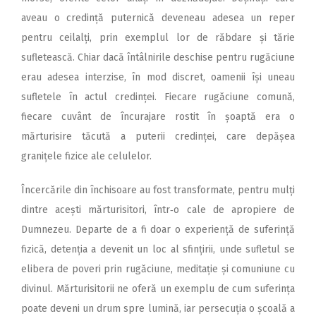
aveau o credință puternică deveneau adesea un reper
pentru ceilalți, prin exemplul lor de răbdare și tărie
sufletească. Chiar dacă întâlnirile deschise pentru rugăciune
erau adesea interzise, în mod discret, oamenii își uneau
sufletele în actul credinței. Fiecare rugăciune comună,
fiecare cuvânt de încurajare rostit în șoaptă era o
mărturisire tăcută a puterii credinței, care depășea
granițele fizice ale celulelor.
Încercările din închisoare au fost transformate, pentru mulți
dintre acești mărturisitori, într‑o cale de apropiere de
Dumnezeu. Departe de a fi doar o experiență de suferință
fizică, detenția a devenit un loc al sfințirii, unde sufletul se
elibera de poveri prin rugăciune, meditație și comuniune cu
divinul. Mărturisitorii ne oferă un exemplu de cum suferința
poate deveni un drum spre lumină, iar persecuția o școală a