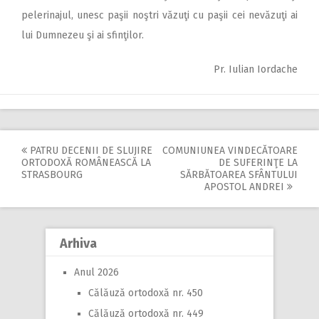
pelerinajul, unesc paşii noştri văzuţi cu paşii cei nevăzuţi ai
lui Dumnezeu şi ai sfinţilor.
Pr. Iulian Iordache
PATRU DECENII DE SLUJIRE
COMUNIUNEA VINDECĂTOARE
Post
ORTODOXĂ ROMÂNEASCĂ LA
DE SUFERINŢE LA
STRASBOURG
SĂRBĂTOAREA SFÂNTULUI
navigation
APOSTOL ANDREI
Arhiva
Anul 2026
Călăuză ortodoxă nr. 450
Călăuză ortodoxă nr. 449