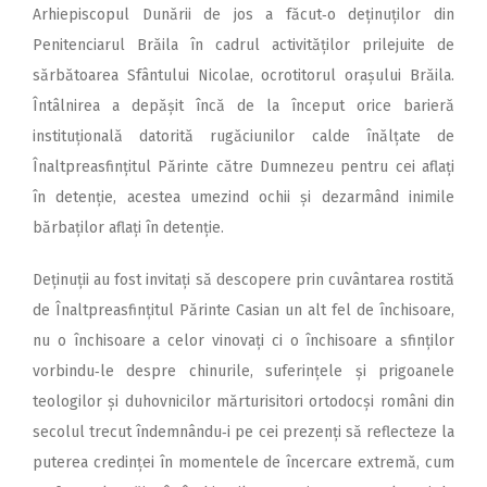
Arhiepiscopul Dunării de jos a făcut‑o deținuților din
Penitenciarul Brăila în cadrul activităților prilejuite de
sărbătoarea Sfântului Nicolae, ocrotitorul orașului Brăila.
Întâlnirea a depășit încă de la început orice barieră
instituțională datorită rugăciunilor calde înălțate de
Înaltpreasfințitul Părinte către Dumnezeu pentru cei aflați
în detenție, acestea umezind ochii și dezarmând inimile
bărbaților aflați în detenție.
Deținuții au fost invitați să descopere prin cuvântarea rostită
de Înaltpreasfințitul Părinte Casian un alt fel de închisoare,
nu o închisoare a celor vinovați ci o închisoare a sfinților
vorbindu‑le despre chinurile, suferințele și prigoanele
teologilor și duhovnicilor mărturisitori ortodocși români din
secolul trecut îndemnându‑i pe cei prezenți să reflecteze la
puterea credinței în momentele de încercare extremă, cum