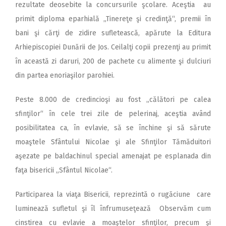
rezultate deosebite la concursurile şcolare. Aceştia au
primit diploma eparhială „Tinereţe şi credinţă“, premii în
bani şi cărţi de zidire sufletească, apărute la Editura
Arhiepiscopiei Dunării de Jos. Ceilalţi copii prezenţi au primit
în această zi daruri, 200 de pachete cu alimente şi dulciuri
din partea enoriaşilor parohiei.
Peste 8.000 de credincioşi au fost „călători pe calea
sfinţilor“ în cele trei zile de pelerinaj, aceştia având
posibilitatea ca, în evlavie, să se închine şi să sărute
moaştele Sfântului Nicolae şi ale Sfinţilor Tămăduitori
aşezate pe baldachinul special amenajat pe esplanada din
faţa bisericii „Sfântul Nicolae“.
Participarea la viaţa Bisericii, reprezintă o rugăciune care
luminează sufletul şi îl înfrumuseţează Observăm cum
cinstirea cu evlavie a moaştelor sfinţilor, precum şi