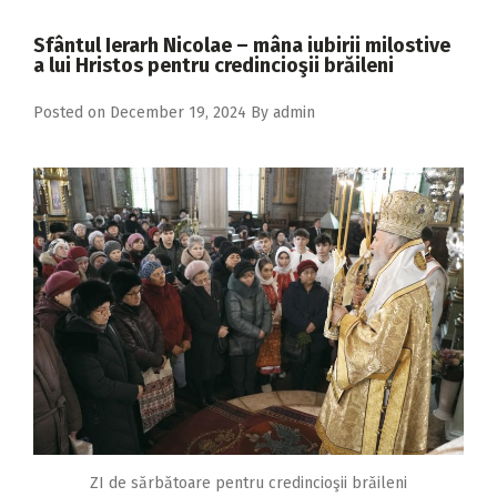
2018
Sfântul Ierarh Nicolae – mâna iubirii milostive
2017
a lui Hristos pentru credincioşii brăileni
2016
Posted on
December 19, 2024
By
admin
2015
2014
2013
2012
2011
2010
2009
ZI de sărbătoare pentru credincioşii brăileni