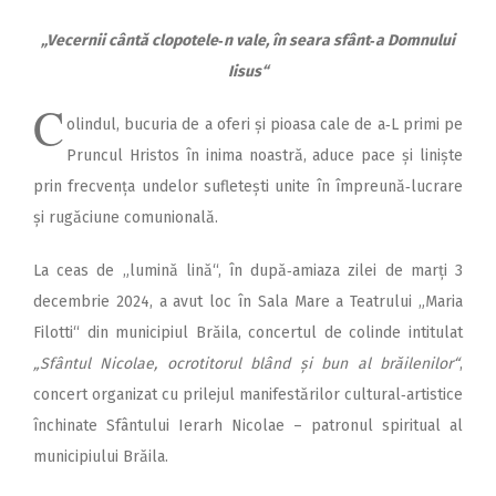
„Vecernii cântă clopotele‑n vale, în seara sfânt‑a Domnului
Iisus“
C
olindul, bucuria de a oferi și pioasa cale de a‑L primi pe
Pruncul Hristos în inima noastră, aduce pace și liniște
prin frecvența undelor sufletești unite în împreună‑lucrare
și rugăciune comunională.
La ceas de „lumină lină“, în după‑amiaza zilei de marți 3
decembrie 2024, a avut loc în Sala Mare a Teatrului „Maria
Filotti“ din municipiul Brăila, concertul de colinde intitulat
„Sfântul Nicolae, ocrotitorul blând și bun al brăilenilor“
,
concert organizat cu prilejul manifestărilor cultural‑artistice
închinate Sfântului Ierarh Nicolae – patronul spiritual al
municipiului Brăila.