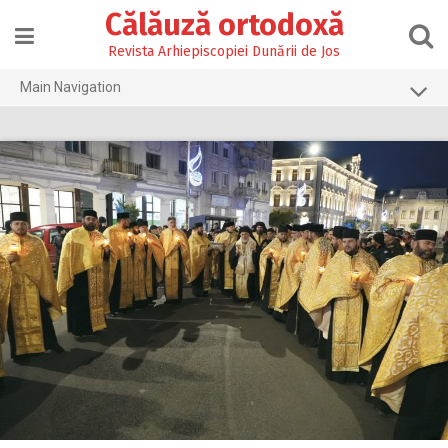
Skip
Călăuză ortodoxă
to
content
Revista Arhiepiscopiei Dunării de Jos
Main Navigation
Prima pagină
2026
2025
2024
2023
2022
2021
2020
2019