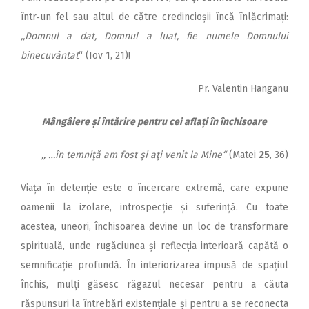
într‑un fel sau altul de către credincioșii încă înlăcrimați:
,,Domnul a dat, Domnul a luat, fie numele Domnului
binecuvântat
“ (Iov 1, 21)!
Pr. Valentin Hanganu
Mângâiere și întărire pentru cei aflați în închisoare
,, …în temniţă am fost şi aţi venit la Mine“
(Matei
25
, 36)
Viața în detenție este o încercare extremă, care expune
oamenii la izolare, introspecție și suferință. Cu toate
acestea, uneori, închisoarea devine un loc de transformare
spirituală, unde rugăciunea și reflecția interioară capătă o
semnificație profundă. În interiorizarea impusă de spațiul
închis, mulți găsesc răgazul necesar pentru a căuta
răspunsuri la întrebări existențiale și pentru a se reconecta