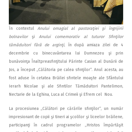
În contextul
Anului omagial al pastoraţiei şi îngrijirii
bolnavilor
şi
Anului comemorativ al tuturor Sfinţilor
tămăduitori fără de arginţi
, în după amiaza zilei de 4
decembrie cu binecuvântarea lui Dumnezeu şi prin
bunăvoinţa Înaltpreasfinţitului Părinte Casian al Dunării de
Jos, a început „Călătoria pe calea sfinţilor“. Anul acesta, au
fost aduse în cetatea Brăilei sfintele moaşte ale Sfântului
Ierarh Nicolae şi ale Sfintilor Tămăduitori Pantelimon,
Nectarie de la Eghina, Luca al Crimeii şi Efrem cel Nou.
La procesiunea „Călători pe cărările sfinţilor“, un număr
impresionant de copii şi tineri ai şcolilor şi liceelor brăilene,
participanţi în cadrul programelor „Hristos împărtăşit