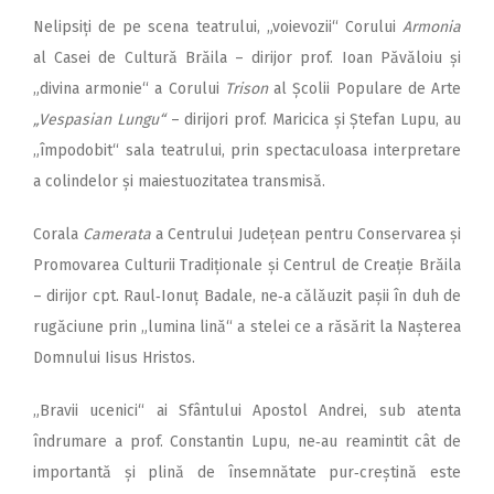
Nelipsiți de pe scena teatrului, „voievozii“ Corului
Armonia
al Casei de Cultură Brăila – dirijor prof. Ioan Păvăloiu și
„divina armonie“ a Corului
Trison
al Școlii Populare de Arte
„Vespasian Lungu“
– dirijori prof. Maricica și Ștefan Lupu, au
„împodobit“ sala teatrului, prin spectaculoasa interpretare
a colindelor și maiestuozitatea transmisă.
Corala
Camerata
a Centrului Județean pentru Conservarea și
Promovarea Culturii Tradiționale și Centrul de Creație Brăila
– dirijor cpt. Raul‑Ionuț Badale, ne‑a călăuzit pașii în duh de
rugăciune prin „lumina lină“ a stelei ce a răsărit la Nașterea
Domnului Iisus Hristos.
„Bravii ucenici“ ai Sfântului Apostol Andrei, sub atenta
îndrumare a prof. Constantin Lupu, ne‑au reamintit cât de
importantă și plină de însemnătate pur‑creștină este