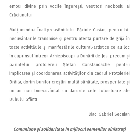
emoții divine prin vocile îngerești, vestitori neobosiți ai
Crăciunului.
Mulțumindu‑i Înaltpreasfin­ți­­tu­lui Părinte Casian, pentru bi­
necuvântările transmise și pentru atenta purtare de grijă în
toate activitățile și manifestările cultural‑artistice ce au loc
în cuprinsul întregii Arhiepiscopii a Dunării de Jos, precum și
părintelui protoiereu Ștefan Constandache pentru
implicarea și coordonarea activităților din cadrul Protoieriei
Brăila, dorim bunilor creștini multă sănătate, prosperitate și
un an nou binecuvântat cu darurile cele folositoare ale
Duhului Sfânt!
Diac. Gabriel Secuian
Comuniune și solidaritate în mijlocul semenilor sinistrați