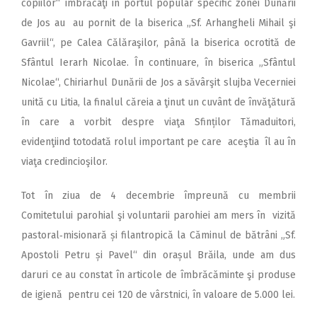
copiilor“ îmbrăcaţi în portul popular specific zonei Dunării
de Jos au au pornit de la biserica „Sf. Arhangheli Mihail şi
Gavriil“, pe Calea Călăraşilor, până la biserica ocrotită de
Sfântul Ierarh Nicolae. În continuare, în biserica „Sfântul
Nicolae“, Chiriarhul Dunării de Jos a săvârşit slujba Vecerniei
unită cu Litia, la finalul căreia a ţinut un cuvânt de învăţătură
în care a vorbit despre viaţa Sfinților Tămaduitori,
evidenţiind totodată rolul important pe care aceştia îl au în
viaţa credincioşilor.
Tot în ziua de 4 decembrie împreună cu membrii
Comitetului parohial şi voluntarii parohiei am mers în vizită
pastoral‑misionară și filantropică la Căminul de bătrâni „Sf.
Apostoli Petru și Pavel“ din orașul Brăila, unde am dus
daruri ce au constat în articole de îmbrăcăminte şi produse
de igienă pentru cei 120 de vârstnici, în valoare de 5.000 lei.