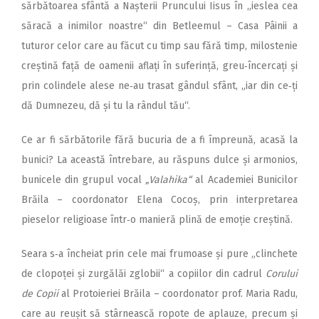
sărbătoarea sfântă a Nașterii Pruncului Iisus în „ieslea cea
săracă a inimilor noastre“ din Betleemul – Casa Pâinii a
tuturor celor care au făcut cu timp sau fără timp, milostenie
creștină față de oamenii aflați în suferință, greu‑încercați și
prin colindele alese ne‑au trasat gândul sfânt, „iar din ce‑ți
dă Dumnezeu, dă și tu la rândul tău“.
Ce ar fi sărbătorile fără bucuria de a fi împreună, acasă la
bunici? La această întrebare, au răspuns dulce și armonios,
bunicele din grupul vocal
„Valahika“
al Academiei Bunicilor
Brăila – coordonator Elena Cocoș, prin interpretarea
pieselor religioase într‑o manieră plină de emoție creștină.
Seara s‑a încheiat prin cele mai frumoase și pure „clinchete
de clopoței și zurgălăi zglobii“ a copiilor din cadrul
Corului
de Copii
al Protoieriei Brăila – coordonator prof. Maria Radu,
care au reușit să stârnească ropote de aplauze, precum și