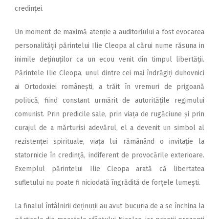
credinței.
Un moment de maximă aten­ție a auditoriului a fost evocarea
personalității părintelui Ilie Cleopa al cărui nume răsuna in
inimile deținuților ca un ecou venit din timpul libertății.
Părintele Ilie Cleopa, unul dintre cei mai îndrăgiți duhovnici
ai Ortodoxiei românești, a trăit în vremuri de prigoană
politică, fiind constant urmărit de autoritățile regimului
comunist. Prin predicile sale, prin viața de rugăciune și prin
curajul de a mărturisi adevărul, el a devenit un simbol al
rezistenței spirituale, viața lui rămânând o invitație la
statornicie în credință, indiferent de provocările exterioare.
Exemplul părintelui Ilie Cleopa arată că libertatea
sufletului nu poate fi niciodată îngrădită de forțele lumești.
La finalul întâlnirii deținuții au avut bucuria de a se închina la