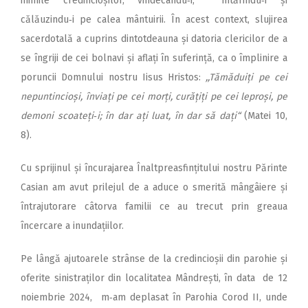
inimile credincioșilor, vindecându‑i, întărindu‑i și
călăuzindu‑i pe calea mântuirii. În acest context, slujirea
sacerdotală a cuprins din­totdeauna și datoria clericilor de a
se îngriji de cei bolnavi și aflați în suferință, ca o împlinire a
poruncii Domnului nostru Iisus Hristos:
,,Tămăduiți pe cei
nepuntincioși, înviați pe cei morți, curățiți pe cei leproși, pe
demoni scoateți‑i; în dar ați luat, în dar să dați“
(Matei 10,
8).
Cu sprijinul și încurajarea Înaltpreasfințitului nostru Părinte
Casian am avut prilejul de a aduce o smerită mângâiere și
întrajutorare câtorva familii ce au trecut prin greaua
încercare a inundațiilor.
Pe lângă ajutoarele strânse de la credincioșii din parohie și
oferite sinistraților din localitatea Mândrești, în data de 12
noiembrie 2024, m‑am deplasat în Parohia Corod II, unde