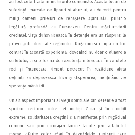
au fost cele trăite în închisorile comuniste. Aceste locuri de
suferință, marcate de lipsuri și abuzuri, au devenit pentru
mulți oameni prilejuri de renaștere spirituală, printr‑o
legătură profundă cu Dumnezeu. Pentru mărturisitorii
credinței, viața duhovnicească în detenție era un răspuns la
provocările dure ale regimului. Rugăciunea ocupa un loc
central în această experiență, devenind nu doar o alinare a
sufletului, ci și o formă de rezistență interioară. În celulele
reci și întunecate, timpul petrecut în rugăciune ajuta
deținuții să depășească frica și disperarea, menținând vie
speranța mântuirii.
Un alt aspect important al vieții spirituale din detenție a fost
sprijinul reciproc între cei închiși. Chiar și în condiții
extreme, solidaritatea creștină s‑a manifestat prin rugăciuni
comune sau prin încurajări tainice făcute prin alfabetul
morse, oferite celor aflați în deznădejde. Deținuții care