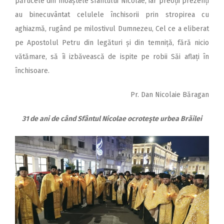
părticele din moaștele sfântului Nicolae, iar preoții prezenți
au binecuvântat celulele închisorii prin stropirea cu
aghiazmă, rugând pe milostivul Dumnezeu, Cel ce a eliberat
pe Apostolul Petru din legături și din temniță, fără nicio
vătămare, să îi izbăvească de ispite pe robii Săi aflați în
închisoare.
Pr. Dan Nicolaie Băragan
31 de ani de când Sfântul Nicolae ocroteşte urbea Brăilei