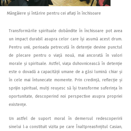
Mângâiere și întărire pentru cei aflați în închisoare
Transformările spirituale dobândite în închisoare pot avea
un impact durabil asupra celor care își asumă acest drum.
Pentru unii, perioada petrecută în detenție devine punctul
de plecare pentru o viață nouă, mai ancorată în valori
morale și spirituale. Astfel, viața duhovnicească în detenție
este o dovadă a capacității umane de a găsi lumină chiar și
în cele mai întunecate momente. Prin credință, reflecție și
sprijin spiritual, mulți reușesc să își transforme suferința în
oportunitate, descoperind noi perspective asupra propriei
existențe.
Un astfel de suport moral în demersul redescoperirii
sinelui l‑a constituit vizita pe care Înaltpreasfințitul Casian,