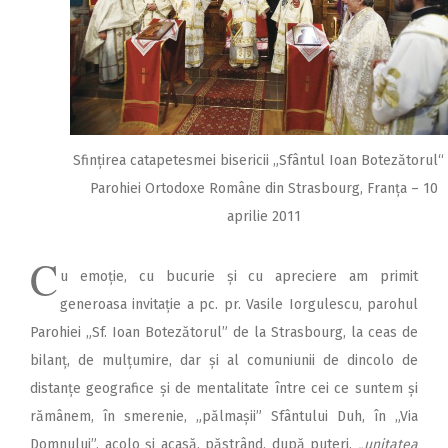
Sfințirea catapetesmei bisericii „Sfântul Ioan Botezătorul“
Parohiei Ortodoxe Române din Strasbourg, Franța – 10
aprilie 2011
C
u emoție, cu bucurie și cu apreciere am primit
generoasa invitație a pc. pr. Vasile Iorgulescu, parohul
Parohiei „Sf. Ioan Botezătorul” de la Strasbourg, la ceas de
bilanț, de mulțumire, dar și al comuniunii de dincolo de
distanțe geografice și de mentalitate între cei ce suntem și
rămânem, în smerenie, „pălmașii” Sfântului Duh, în „Via
Domnului”, acolo și acasă, păstrând, după puteri,
„unitatea