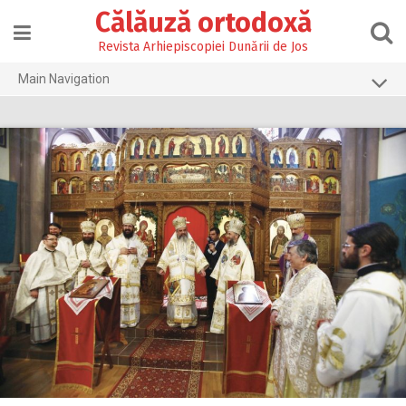
Skip
Călăuză ortodoxă
to
content
Revista Arhiepiscopiei Dunării de Jos
Main Navigation
Prima pagină
2026
2025
2024
2023
2022
2021
2020
2019