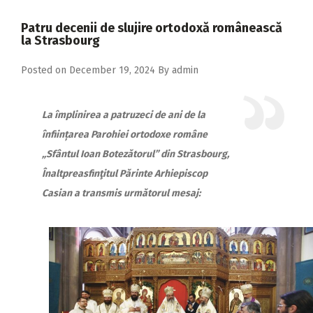
2018
Patru decenii de slujire ortodoxă românească
2017
la Strasbourg
2016
Posted on
December 19, 2024
By
admin
2015
2014
La împlinirea a patruzeci de ani de la
înființarea Parohiei ortodoxe române
2013
„Sfântul Ioan Botezătorul” din Strasbourg,
2012
Înaltpreasfinţitul Părinte Arhiepiscop
2011
Casian a transmis următorul mesaj:
2010
2009