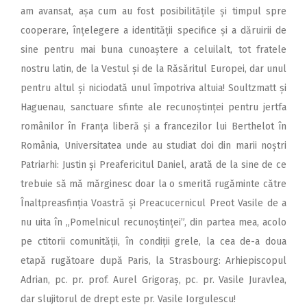
am avansat, așa cum au fost posibilitățile și timpul spre
cooperare, înțelegere a identității specifice și a dăruirii de
sine pentru mai buna cunoaștere a celuilalt, tot fratele
nostru latin, de la Vestul și de la Răsăritul Europei, dar unul
pentru altul și niciodată unul împotriva altuia! Soultzmatt și
Haguenau, sanctuare sfinte ale recunoștinței pentru jertfa
românilor în Franța liberă și a francezilor lui Berthelot în
România, Universitatea unde au studiat doi din marii noștri
Patriarhi: Justin și Preafericitul Daniel, arată de la sine de ce
trebuie să mă mărginesc doar la o smerită rugăminte către
Înaltpreasfinția Voastră și Preacucernicul Preot Vasile de a
nu uita în „Pomelnicul recunoștinței”, din partea mea, acolo
pe ctitorii comunității, în condiții grele, la cea de-a doua
etapă rugătoare după Paris, la Strasbourg: Arhiepiscopul
Adrian, pc. pr. prof. Aurel Grigoraș, pc. pr. Vasile Juravlea,
dar slujitorul de drept este pr. Vasile Iorgulescu!