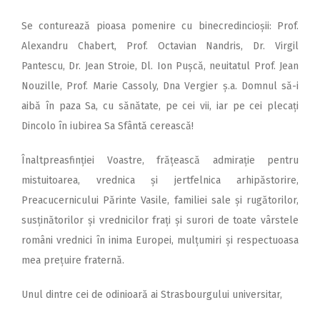
Se conturează pioasa pomenire cu binecredincioșii: Prof.
Alexandru Chabert, Prof. Octavian Nandris, Dr. Virgil
Pantescu, Dr. Jean Stroie, Dl. Ion Pușcă, neuitatul Prof. Jean
Nouzille, Prof. Marie Cassoly, Dna Vergier ș.a. Domnul să-i
aibă în paza Sa, cu sănătate, pe cei vii, iar pe cei plecați
Dincolo în iubirea Sa Sfântă cerească!
Înaltpreasfinției Voastre, fră­țească admirație pentru
mistuitoa­rea, vrednica și jertfelnica arhipăstorire,
Preacucernicului Părinte Vasile, familiei sale și rugătorilor,
susținătorilor și vrednicilor frați și surori de toate vârstele
români vrednici în inima Europei, mulțumiri și respectuoasa
mea prețuire fraternă.
Unul dintre cei de odinioară ai Strasbourgului universitar,