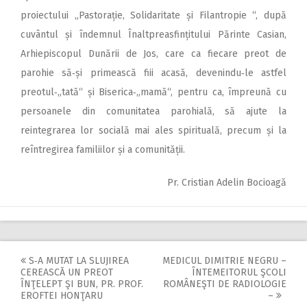
proiectului „Pastorație, Solidaritate și Filantropie “, după
cuvântul și îndemnul Înaltpreasfințitului Părinte Casian,
Arhiepiscopul Dunării de Jos, care ca fiecare preot de
parohie să‑și primească fiii acasă, devenindu‑le astfel
preotul‑„tată“ și Biserica‑„mamă“, pentru ca, împreună cu
persoanele din comunitatea parohială, să ajute la
reintegrarea lor socială mai ales spirituală, precum și la
reîntregirea familiilor și a comunității.
Pr. Cristian Adelin Bocioagă
S‑A MUTAT LA SLUJIREA
MEDICUL DIMITRIE NEGRU –
Post
CEREASCĂ UN PREOT
ÎNTEMEITORUL ŞCOLI
ÎNŢELEPT ŞI BUN, PR. PROF.
ROMÂNEŞTI DE RADIOLOGIE
navigation
EROFTEI HONŢARU
–