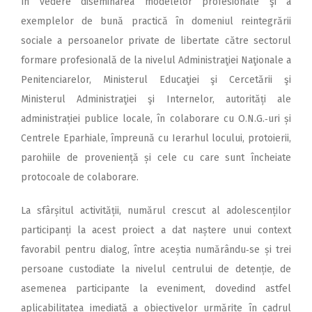
în vedere diseminarea modelelor profesionale şi a
exemplelor de bună practică în domeniul reintegrării
sociale a persoanelor private de libertate către sectorul
formare profesională de la nivelul Administraţiei Naţionale a
Penitenciarelor, Ministerul Educaţiei şi Cercetării şi
Ministerul Administraţiei şi Internelor, autorități ale
administrației publice locale, în colaborare cu O.N.G.‑uri și
Centrele Eparhiale, împreună cu Ierarhul locului, protoierii,
parohiile de proveniență și cele cu care sunt încheiate
protocoale de colaborare.
La sfârșitul activi­tății, nu­mărul crescut al ado­lescenților
par­tici­panți la acest proiect a dat naștere unui context
favorabil pentru dialog, între aceștia numărându‑se și trei
persoane custodiate la nivelul centrului de detenție, de
asemenea participante la eveniment, dovedind ast­fel
aplicabilitatea imediată a obiectivelor urmărite în cadrul