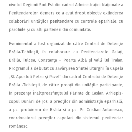
nivelul Regiunii Sud‑Est din cadrul Administraţiei Naţionale a
Penitenciarelor, demers ce a avut drept obiectiv extinderea
colaborării unităților penitenciare cu centrele eparhiale, cu
parohiile și cu alți parteneri din comunitate.
Evenimentul a fost organizat de către Centrul de Detenţie
Brăila‑Tichileşti, în colaborare cu Penitenciarele Galaţi,
Brăila, Tulcea, Constanţa – Poarta Albă și Valu̕ lui Traian.
Programul a debutat cu săvârşirea Sfintei Liturghii în Capela
„Sf. Apostoli Petru şi Pavel“ din cadrul Centrului de Detenție
Brăila ‑Tichileşti, de către preoţii din unităţile participante,
în prezenţa Înaltpreasfinţitului Părinte dr. Casian, Arhiepis­
copul Dunării de Jos, a preoților din administraţia eparhială,
a pc. protoiereu de Brăila și a pc. Pr. Cristian Antonescu,
coordonatorul preoților capelani din sistemul penitenciar
românesc.