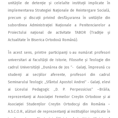
unitățile de detenție și celelalte instituții implicate în
implementarea Strategiei Naționale de Reintergare Socială,
precum și discuții privind desfăşurarea în unitățile din
subordinea Administrației Naționale a Penitenciarelor a
Proiectului național de activitate TABOR (Tradiție și
Actualitate în Biserica Ortodoxă Română).
În acest sens, printre par­ticipanți s‑au numărat profesori
universitari ai Facultății de Istorie, Filosofie și Teologie din
cadrul Universității „Dunărea de Jos “‑ Galați, împreună cu
studenți ai secțiilor aferente, profesori din cadrul
Seminarului Teologic „Sfântul Apostol Andrei“ ‑ Galați, elevi
ai Liceului Pedagogic „D. P. Perpessicius“ –Brăila,
reprezentanți ai Asociației Femeilor Creștin Ortodoxe și ai
Asociației Studenților Creștin Ortodocşi din România –
A.S.C.O.R., alături de reprezentanţi ai instituţiilor implicate în