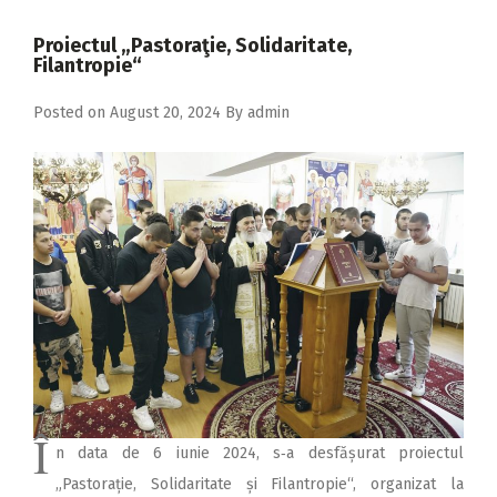
2018
Proiectul „Pastoraţie, Solidaritate,
2017
Filantropie“
2016
Posted on
August 20, 2024
By
admin
2015
2014
2013
2012
2011
2010
2009
Î
n data de 6 iunie 2024, s‑a desfășurat proiectul
„Pastorație, Solidaritate și Filantropie“, organizat la