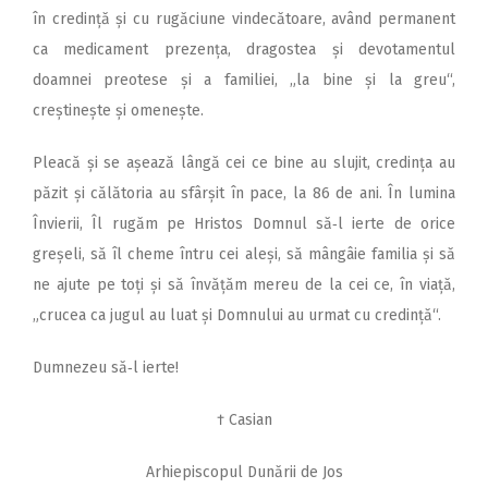
în credință și cu rugăciune vindecătoare, având permanent
ca medicament prezența, dragostea și devotamentul
doamnei preotese și a familiei, „la bine și la greu“,
creștinește și omenește.
Pleacă și se așează lângă cei ce bine au slujit, credința au
păzit și călătoria au sfârșit în pace, la 86 de ani. În lumina
Învierii, Îl rugăm pe Hristos Domnul să‑l ierte de orice
greșeli, să îl cheme întru cei aleși, să mângâie familia și să
ne ajute pe toți și să învățăm mereu de la cei ce, în viață,
„crucea ca jugul au luat și Domnului au urmat cu credință“.
Dumnezeu să‑l ierte!
† Casian
Arhiepiscopul Dunării de Jos