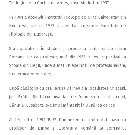
Teologic de la Curtea de Argeș, absolvindu‑l în 1957.
În 1961 a absolvit Institutul Teologic de Grad Universitar din
București, iar în 1973 a absolvit cursurile Facultății de
Filologie din București.
S‑a specializat în studiul și predarea Limbii și Literaturii
Române, iar ca profesor, încă din 1961, a fost repartizat la
Școala din Liești, unde a fost un exemplu de profesionalism,
bun educator şi coleg.
După căsătoria cu dra Tarsița Dârnea din localitatea Chiscani,
jud. Brăila, fiind binecuvântaţi de Dumnezeu cu doi copii,
Dănuț și Elisabeta, s‑a împământenit la Dunărea de Jos.
Astfel, între 1991-1992 Dumnezeu i‑a îndreptat pașii ca
profesor de Limba şi Literatura Română la Seminarul