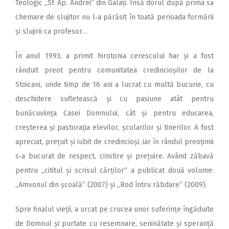
Teologic „Sf. Ap. Andrei“ din Galați. Însă dorul după prima sa
chemare de slujitor nu l‑a părăsit în toată perioada formării
și slujirii ca profesor…
În anul 1993, a primit hirotonia cerescului har și a fost
rânduit preot pentru comunitatea credincioșilor de la
Stoicani, unde timp de 16 ani a lucrat cu multă bucurie, cu
deschidere sufletească și cu pasiune atât pentru
bunăcuviința Casei Domnului, cât și pentru educarea,
creșterea și pastorația elevilor, școlarilor și tinerilor. A fost
apreciat, prețuit și iubit de credincioși, iar în rândul preoțimii
s‑a bucurat de respect, cinstire și prețuire. Având zăbavă
pentru „cititul și scrisul cărților“ a publicat două volume:
„Amvonul din școală“ (2007) și „Rod întru răbdare“ (2009).
Spre finalul vieții, a urcat pe crucea unor suferințe îngăduite
de Domnul și purtate cu resemnare, seninătate și speranță