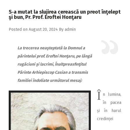
2018
S‑a mutat la slujirea cerească un preot înţelept
2017
şi bun, Pr. Prof. Eroftei Honţaru
2016
Posted on
August 20, 2024
By
admin
2015
2014
La trecerea neaşteptată la Domnul a
părintelui prof. Eroftei Honţaru, pe lângă
2013
rugăciuni şi lacrimi, Înaltpreasfinţitul
2012
Părinte Arhiepiscop Casian a transmis
2011
familiei îndoliate următorul mesaj:
2010
Î
n lumina,
2009
în pacea
și în harul
credinței