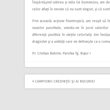
Împărtășind iubirea și mila lui Dumnezeu, am dor
celor aflați în nevoie că nu sunt singuri, și că sunt 
Prin această acțiune filantropică, am reușit să î
noastre parohiale, unindu‑ne în jurul valoril
diferență pozitivă în viețile celorlalți. Am învă
dragostei și a unității care ne definește ca o comu
Pr. Cristian Bahrim, Parohia Tg. Bujor I
CAMPIONII CREDINŢEI ŞI AI BUCURIEI
Post
navigation