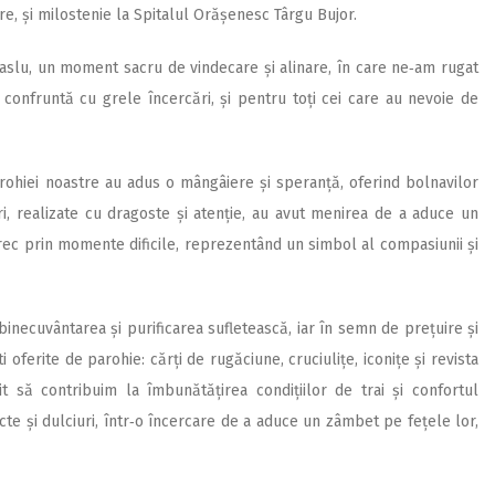
e, și milostenie la Spitalul Orășenesc Târgu Bujor.
 Maslu, un moment sacru de vindecare și alinare, în care ne‑am rugat
e confruntă cu grele încercări, și pentru toți cei care au nevoie de
arohiei noastre au adus o mângâiere și speranță, oferind bolnavilor
ri, realizate cu dragoste și atenție, au avut menirea de a aduce un
 trec prin momente dificile, reprezentând un simbol al compasiunii și
nd binecuvântarea și purificarea sufletească, iar în semn de prețuire și
i oferite de parohie: cărți de rugăciune, cruciulițe, iconițe și revista
t să contribuim la îmbunătățirea condițiilor de trai și confortul
cte și dulciuri, într‑o încercare de a aduce un zâmbet pe fețele lor,