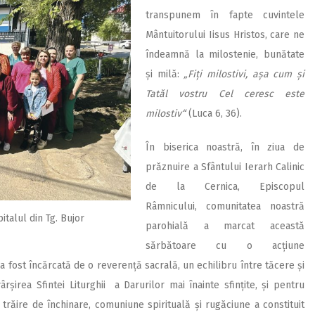
transpunem în fapte cuvintele
Mântuitorului Iisus Hristos, care ne
îndeamnă la milostenie, bunătate
și milă:
„Fiți milostivi, așa cum și
Tatăl vostru Cel ceresc este
milostiv“
(Luca 6, 36).
În biserica noastră, în ziua de
prăznuire a Sfântului Ierarh Calinic
de la Cernica, Episcopul
Râmnicului, comunitatea noastră
pitalul din Tg. Bujor
parohială a marcat această
sărbătoare cu o acțiune
a fost încărcată de o reverență sacrală, un echilibru între tăcere și
irea Sfintei Liturghii a Darurilor mai înainte sfințite, și pentru
ă trăire de închinare, comuniune spirituală și rugăciune a constituit