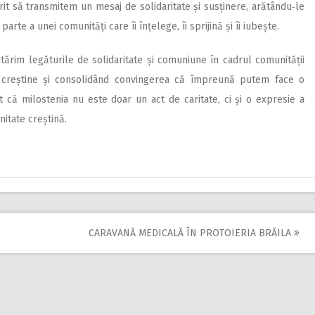
it să transmitem un mesaj de solidaritate și susținere, arătându‑le
parte a unei comunități care îi înțelege, îi sprijină și îi iubește.
ntărim legăturile de solidaritate și comuniune în cadrul comunității
or creștine și consolidând convingerea că împreună putem face o
țat că milostenia nu este doar un act de caritate, ci și o expresie a
nitate creștină.
CARAVANĂ MEDICALĂ ÎN PROTOIERIA BRĂILA