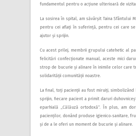
fundamentul pentru o acțiune ulterioară de vizitar
La sosirea în spital, am săvârșit Taina Sfântului
pentru cei aflați în suferință, pentru cei care s
ajutor și sprijin.
Cu acest prilej, membrii grupului catehetic al p
felicitări confecționate manual, aceste mici daru
strop de bucurie și alinare în inimile celor care
solidarității comunității noastre.
La final, toți pacienții au fost miruiți, simbolizâ
sprijin, fiecare pacient a primit daruri duhovniceșt
eparhială „Călăuză ortodoxă“. În plus, am dori
pacienților, donând produse igienico‑sanitare, fru
și de a le oferi un moment de bucurie și alinare.