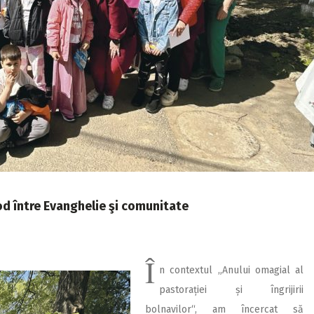
pod între Evanghelie şi comunitate
Î
n contextul „Anului omagial al
pastorației și îngrijirii
bolnavilor“, am încercat să