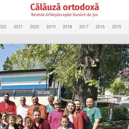
Călăuză ortodoxă
Revista Arhiepiscopiei Dunării de Jos
022
2021
2020
2019
2018
2017
2016
2015