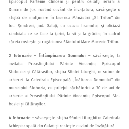
Episcopul Partenie Clinceni şi pentru ceilalţi ierarhi ai
Dunării de Jos, rostind cuvânt de învăţătură; săvârşeşte o
slujbă de mulţumire în biserica Mănăstirii „Sf. Trifon“ din
loc. Şendreni, jud. Galaţi, cu ocazia hramului, şi oficiază
rânduiala ce se face la ţarini, la vii şi la grădini, în cadrul
căreia rosteşte şi rugăciunea Sfântului Mare Mucenic Trifon.
2 februarie – Întâmpinarea Domnului –
săvârșește, la
invitația Preasfințitului Părinte Vincențiu, Episcopul
Sloboziei și Călărașilor, slujba Sfintei Liturghii, în sobor de
arhierei, la Catedrala Episcopală „Înălțarea Domnului“ din
municipiul Slobozia, cu prilejul sărbătoririi a 30 de ani de
arhierie ai Preasfințitului Părinte Vincențiu, Episcopul Slo­
boziei și Călărașilor.
4 februarie –
săvârşeşte slujba Sfintei Liturghii în Catedrala
Arhiepiscopală din Galați și rosteşte cuvânt de învăţătură.