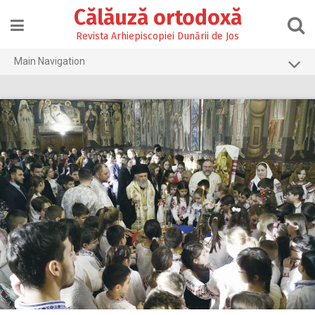
Skip
Călăuză ortodoxă
to
content
Revista Arhiepiscopiei Dunării de Jos
Main Navigation
Prima pagină
2026
2025
2024
2023
2022
2021
2020
2019