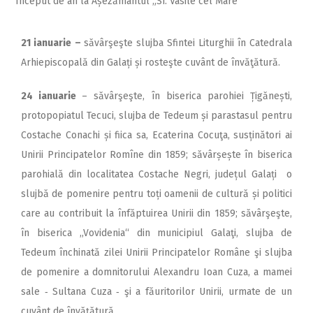
Început de an la Așezământul „Sf. Vasile cel Mare“
21 ianuarie
–
săvârşeşte slujba Sfintei Liturghii în Catedrala
Arhiepiscopală din Galați și rosteşte cuvânt de învăţătură.
24
ianuarie
– săvârşeşte, în biserica parohiei Țigănești,
protopopiatul Tecuci, slujba de Tedeum și parastasul pentru
Costache Conachi și fiica sa, Ecaterina Cocuţa, susținători ai
Unirii Principatelor Romîne din 1859; săvârșește în biserica
parohială din localitatea Costache Negri, județul Galați o
slujbă de pomenire pentru toți oamenii de cultură și politici
care au contribuit la înfăptuirea Unirii din 1859; săvârşeşte,
în biserica ,,Vovidenia“ din municipiul Galaţi, slujba de
Tedeum închinată zilei Unirii Principatelor Române şi slujba
de pomenire a domnitorului Alexandru Ioan Cuza, a mamei
sale ‑ Sultana Cuza ‑ şi a făuritorilor Unirii, urmate de un
cuvânt de învăţătură.