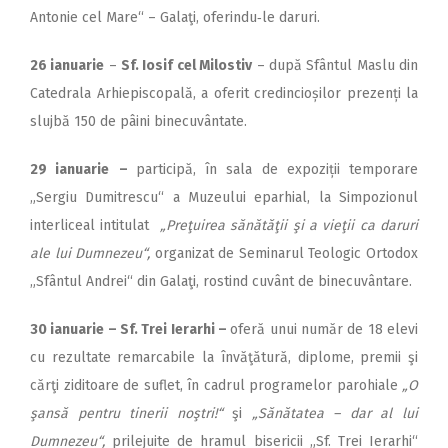
Antonie cel Mare“ – Galaţi, oferindu‑le daruri.
26 ianuarie
–
Sf. Iosif cel Milostiv
– după Sfântul Maslu din
Catedrala Arhiepiscopală, a oferit credincioșilor prezenți la
slujbă 150 de pâini binecuvântate.
29 ianuarie
–
participă, în sala de expoziții temporare
„Sergiu Dumitrescu“ a Muzeului eparhial, la Simpozionul
interliceal intitulat
„Preţuirea să­nătăţii şi a vieţii ca daruri
ale lui Dumnezeu“,
organizat de Seminarul Teologic Ortodox
„Sfântul Andrei“ din Galaţi, rostind cuvânt de binecuvântare.
30 ianuarie – Sf. Trei Ierarhi –
oferă unui număr de 18 elevi
cu rezultate remarcabile la învăţătură, diplome, premii şi
cărţi ziditoare de suflet, în cadrul programelor parohiale
„O
şansă pentru tinerii noştri!“
şi
„Sănătatea – dar al lui
Dumnezeu“,
prilejuite de hramul bisericii „Sf. Trei Ierarhi“