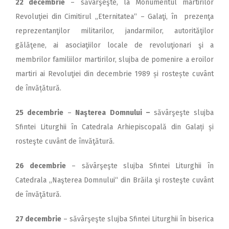
22 decembrie
– săvârşeşte, la Monumentul martirilor
Revoluţiei din Cimitirul „Eternitatea“ – Galaţi, în prezenţa
reprezentanţilor militarilor, jandarmilor, autorităţilor
gălăţene, ai asociaţiilor locale de revoluţionari şi a
membrilor familiilor martirilor, slujba de pomenire a eroilor
martiri ai Revoluţiei din decembrie 1989 și rostește cuvânt
de învățătură.
25 decembrie
–
Naşterea Domnului –
săvârşeşte slujba
Sfintei Liturghii în Catedrala Arhiepiscopală din Galați și
rosteşte cuvânt de învăţătură.
26 decembrie
– săvârşeşte slujba Sfintei Liturghii în
Catedrala ,,Naşterea Domnului“ din Brăila şi rosteşte cuvânt
de învăţătură.
27 decembrie
– săvârşeşte slujba Sfintei Liturghii în biserica