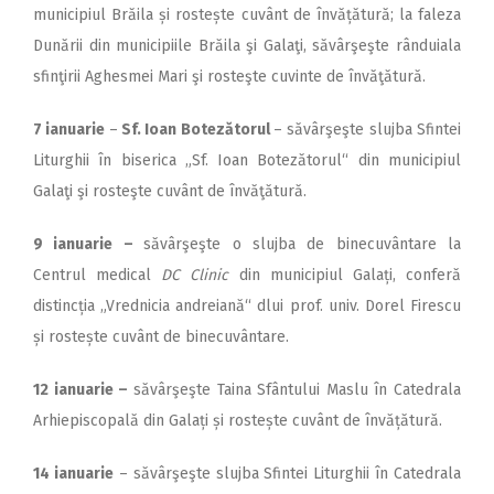
municipiul Brăila și rostește cuvânt de învățătură; la faleza
Dunării din municipiile Brăila şi Galaţi, săvârşeşte rânduiala
sfinţirii Aghesmei Mari şi rosteşte cuvinte de învăţătură.
7 ianuarie
–
Sf. Ioan Bo­te­zătorul
– săvârşeşte slujba Sfintei
Liturghii în biserica „Sf. Ioan Botezătorul“ din municipiul
Galaţi şi rosteşte cuvânt de învăţătură.
9 ianuarie –
săvârşeşte o slujba de binecuvântare la
Centrul medical
DC Clinic
din municipiul Galați, conferă
distincția „Vrednicia andreiană“ dlui prof. univ. Dorel Firescu
și rostește cuvânt de binecuvântare.
12 ianuarie –
săvârşeşte Taina Sfântului Maslu în Catedrala
Arhiepiscopală din Galați și rostește cuvânt de învățătură.
14 ianuarie
– săvârşeşte slujba Sfintei Liturghii în Catedrala