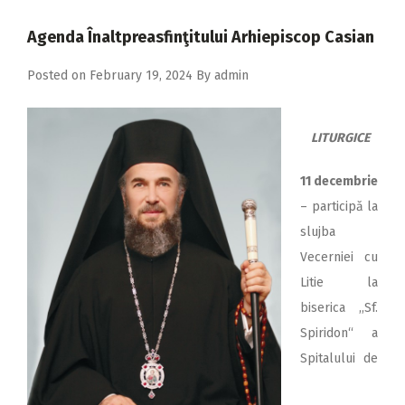
2018
Agenda Înaltpreasfinţitului Arhiepiscop Casian
2017
Posted on
February 19, 2024
By
admin
2016
2015
LITURGICE
2014
2013
11 decembrie
– participă la
2012
slujba
2011
Vecerniei cu
2010
Litie la
biserica ,,Sf.
2009
Spiridon“ a
Spitalului de