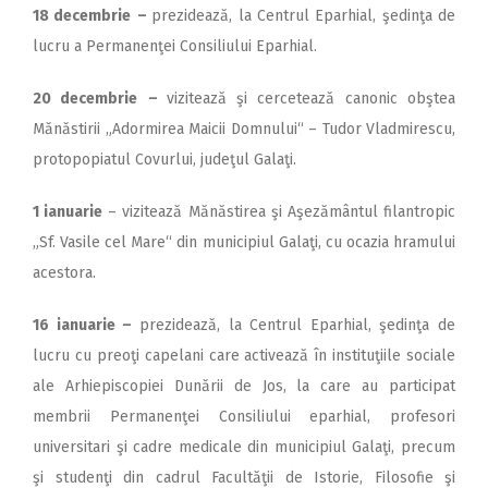
18 decembrie
–
prezidează, la Centrul Eparhial, şedinţa de
lucru a Permanenţei Consiliului Eparhial.
20 decembrie
–
vizitează şi cercetează canonic obştea
Mănăstirii „Adormirea Maicii Domnului“ – Tudor Vladmirescu,
protopopiatul Covurlui, judeţul Galaţi.
1 ianuarie
– vizitează Mănăstirea şi Aşezământul filantropic
„Sf. Vasile cel Mare“ din municipiul Galaţi, cu ocazia hramului
acestora.
16 ianuarie –
prezidează, la Centrul Eparhial, şedinţa de
lucru cu preoţi capelani care activează în instituţiile sociale
ale Arhiepiscopiei Dunării de Jos, la care au participat
membrii Permanenţei Consiliului eparhial, profesori
universitari şi cadre medicale din municipiul Galaţi, precum
şi studenţi din cadrul Facultăţii de Istorie, Filosofie şi