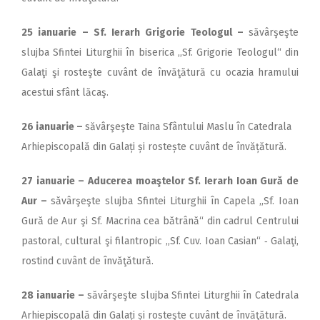
25 ianuarie – Sf. Ierarh Grigorie Teologul –
săvârşeşte
slujba Sfintei Liturghii în biserica ,,Sf. Grigorie Teologul“ din
Galaţi şi rosteşte cuvânt de învăţătură cu ocazia hramului
acestui sfânt lăcaş.
26 ianuarie –
săvârşeşte Taina Sfântului Maslu în Catedrala
Arhiepiscopală din Galați și rostește cuvânt de învățătură.
27 ianuarie – Aducerea moaştelor Sf. Ierarh Ioan Gură de
Aur –
săvârşeşte slujba Sfintei Liturghii în Capela ,,Sf. Ioan
Gură de Aur şi Sf. Macrina cea bătrână“ din cadrul Centrului
pastoral, cultural şi filantropic „Sf. Cuv. Ioan Casian“ ‑ Galaţi,
rostind cuvânt de învăţătură.
28 ianuarie
–
săvârşeşte slujba Sfintei Liturghii în Catedrala
Arhiepiscopală din Galați și rosteşte cuvânt de învăţătură.