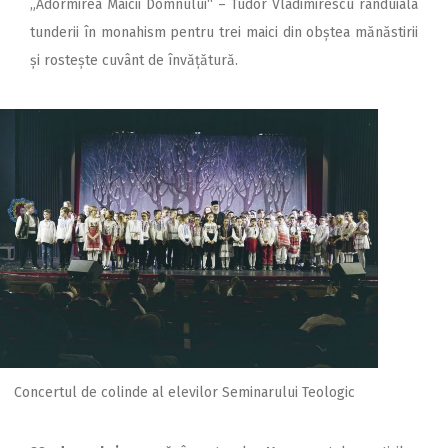
„Adormirea Maicii Domnului“ – Tudor Vladimirescu rânduiala
tunderii în monahism pentru trei maici din obștea mănăstirii
și rostește cuvânt de învățătură.
Concertul de colinde al elevilor Seminarului Teologic