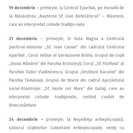
19 decembrie
– primește, la Centrul Eparhial, pe monahii de
la Mănăstirea „Nașterea Sf. Ioan Botezătorul“ – Măxineni,
care au interpretat colinde tradiţio-nale.
21 decembrie
– primeşte, în Aula Magna a Centrului
pastoral‑misionar „Sf. Ioan Casian“ din cadrului Centrului
eparhial , Corul militar al Garnizoanei Brăila, Grupul de copii
,,Doina Mândrei“ din Parohia Brătuleşti, Corul „Sf. Filofteia“ al
Parohiei Tudor Vladimirescu, Grupul „Vestitorii bucuriei“ din
Parohia Tămăoani, Grupul de tinere din cadrul Aşezântului
social‑filantropic „Sf. Vasile cel Mare“ din Galaţi, care au
interpretat colinde tradiţionale, rostind cuvânt de
binecuvântare.
24 decembrie
–
primeşte, la Reşedinţa arhiepiscopală,
soborul slujitorilor Catedralei Arhiepiscopale, veniţi cu