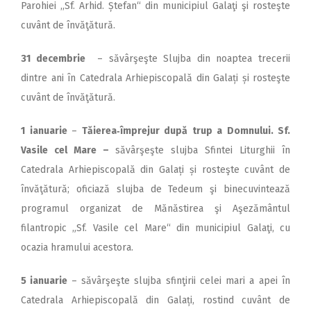
Parohiei ,,Sf. Arhid. Ștefan“ din municipiul Galaţi şi rosteşte
cuvânt de învăţătură.
31 decembrie
– săvârşeşte Slujba din noaptea trecerii
dintre ani în Catedrala Arhiepiscopală din Galați și rosteşte
cuvânt de învăţătură.
1 ianuarie
–
Tăierea‑împrejur după trup a Domnului. Sf.
Vasile cel Mare –
săvârşeşte slujba Sfintei Liturghii în
Catedrala Arhiepiscopală din Galați și rosteşte cuvânt de
învăţătură; oficiază slujba de Tedeum şi binecuvintează
programul organizat de Mănăstirea şi Aşezământul
filantropic „Sf. Vasile cel Mare“ din municipiul Galaţi, cu
ocazia hramului acestora.
5 ianuarie
– săvârşeşte slujba sfinţirii celei mari a apei în
Catedrala Arhiepiscopală din Galați, rostind cuvânt de