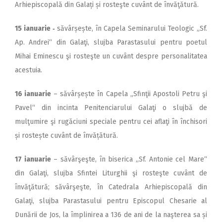
Arhiepiscopală din Galați și rosteşte cuvânt de învăţătură.
15 ianuarie ‑
săvârșește, în Capela Seminarului Teologic „Sf.
Ap. Andrei“ din Galaţi, slujba Parastasului pentru poetul
Mihai Eminescu şi rosteşte un cuvânt despre personalitatea
acestuia.
16 ianuarie
– săvârșește în Capela „Sfinţii Apostoli Petru şi
Pavel“ din incinta Penitenciarului Galaţi o slujbă de
mulţumire şi rugăciuni speciale pentru cei aflaţi în închisori
și rostește cuvânt de învățătură.
17 ianuarie
– săvârşeşte, în biserica ,,Sf. Antonie cel Mare“
din Galaţi, slujba Sfintei Liturghii şi rosteşte cuvânt de
învăţătură; săvârşeşte, în Catedrala Arhiepis­copală din
Galaţi, sluj­ba Parastasului pentru Episcopul Chesarie al
Dunării de Jos, la împlinirea a 136 de ani de la naşterea sa și