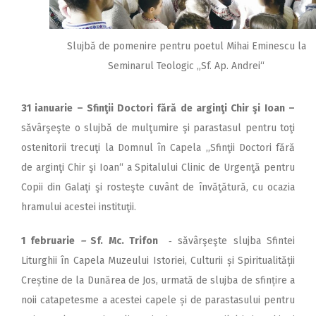
Slujbă de pomenire pentru poetul Mihai Eminescu la
Seminarul Teologic „Sf. Ap. Andrei“
31 ianuarie – Sfinţii Doctori fără de arginţi Chir şi Ioan –
săvârşeşte o slujbă de mulţumire şi parastasul pentru toţi
ostenitorii trecuţi la Domnul în Capela ,,Sfinţii Doctori fără
de arginţi Chir şi Ioan“ a Spitalului Clinic de Urgenţă pentru
Copii din Galaţi şi rosteşte cuvânt de învăţătură, cu ocazia
hramului acestei instituţii.
1 februarie
–
Sf. Mc. Trifon
‑ săvârşeşte slujba Sfintei
Liturghii în Capela Muzeului Istoriei, Culturii și Spiritualității
Creștine de la Dunărea de Jos, urmată de slujba de sfințire a
noii catapetesme a acestei capele și de parastasului pentru