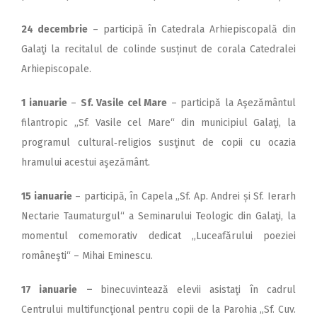
24 decembrie
– participă în Catedrala Arhiepiscopală din
Galaţi la recitalul de colinde susținut de corala Catedralei
Arhiepiscopale.
1 ianuarie
–
Sf. Vasile cel Mare
– participă la Aşezământul
filantropic „Sf. Vasile cel Mare“ din municipiul Galaţi, la
programul cultural‑religios susţinut de copii cu ocazia
hramului acestui aşezământ.
15 ianuarie
– participă, în Capela „Sf. Ap. Andrei și Sf. Ierarh
Nectarie Taumaturgul“ a Seminarului Teologic din Galaţi, la
momentul comemorativ dedicat „Luceafărului poeziei
româneşti“ – Mihai Eminescu.
17 ianuarie
–
binecuvintează elevii asistaţi în cadrul
Centrului multifuncţional pentru copii de la Parohia „Sf. Cuv.