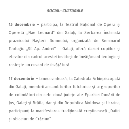
SOCIAL– CULTURALE
15 decembrie
–
participă, la Teatrul Național de Operă și
Operetă ,,Nae Leonard“ din Galaţi, la Serbarea închinată
praznicului Naşterii Domnului, organizată de Seminarul
Teologic ,,Sf. Ap. Andrei“ – Galaţi, oferă daruri copiilor şi
elevilor din cadrul acestei instituţii de învăţământ teologic şi
rosteşte un cuvânt de învăţătură.
17 decembrie
–
binecuvintează, la Catedrala Arhiepiscopală
din Galaţi, membrii ansamblurilor folclorice şi ai grupurilor
de colindători din cele două judeţe ale Eparhiei Dunării de
Jos, Galaţi şi Brăila, dar şi din Republica Moldova şi Ucraina,
participanţi la manifestarea tradițională creștinească „Datini
și obiceiuri de Crăciun“.