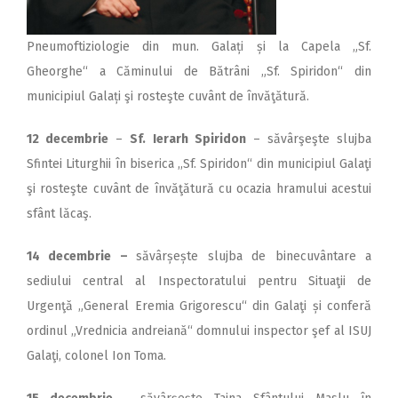
Pneumoftiziologie din mun. Galați și la Capela „Sf.
Gheorghe“ a Căminului de Bătrâni „Sf. Spiridon“ din
municipiul Galați şi rosteşte cuvânt de învăţătură.
12 decembrie
–
Sf. Ierarh Spiridon
– săvârşeşte slujba
Sfintei Liturghii în biserica ,,Sf. Spiridon“ din municipiul Galaţi
şi rosteşte cuvânt de învăţătură cu ocazia hramului acestui
sfânt lăcaş.
14 decembrie –
săvârșește slujba de binecuvântare a
sediului central al Inspectoratului pentru Situaţii de
Urgenţă „General Eremia Grigorescu“ din Galaţi și conferă
ordinul „Vrednicia andreiană“ domnului inspector şef al ISUJ
Galaţi, colonel Ion Toma.