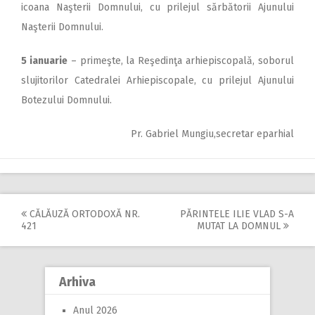
icoana Naşterii Domnului, cu prilejul sărbătorii Ajunului
Naşterii Domnului.
5 ianuarie
– primeşte, la Reşedinţa arhiepiscopală, soborul
slujitorilor Catedralei Arhiepis­copale, cu prilejul Ajunului
Botezului Domnului.
Pr. Gabriel Mungiu,secretar eparhial
CĂLĂUZĂ ORTODOXĂ NR.
PĂRINTELE ILIE VLAD S-A
Post
421
MUTAT LA DOMNUL
navigation
Arhiva
Anul 2026