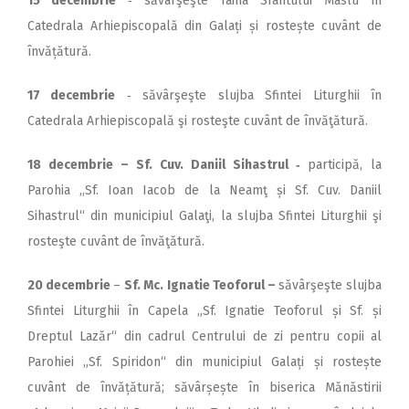
15 decembrie
‑ săvârşeşte Taina Sfântului Maslu în
Catedrala Arhiepiscopală din Galați și rostește cuvânt de
învățătură.
17 decembrie
‑ săvârşeşte slujba Sfintei Liturghii în
Catedrala Arhiepiscopală şi rosteşte cuvânt de învăţătură.
18 decembrie – Sf. Cuv. Daniil Sihastrul ‑
participă, la
Parohia ,,Sf. Ioan Iacob de la Neamţ și Sf. Cuv. Daniil
Sihastrul“ din municipiul Galaţi, la slujba Sfintei Liturghii şi
rosteşte cuvânt de învăţătură.
20 decembrie
–
Sf. Mc. Ignatie Teoforul –
săvârşeşte slujba
Sfintei Liturghii în Capela „Sf. Ignatie Teoforul și Sf. și
Dreptul Lazăr“ din cadrul Centrului de zi pentru copii al
Parohiei „Sf. Spiridon“ din municipiul Galați și rostește
cuvânt de învățătură; săvârșește în biserica Mănăstirii