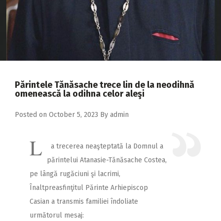
2018
2017
2016
2015
2014
Părintele Tănăsache trece lin de la neodihnă
omenească la odihna celor aleşi
2013
2012
Posted on
October 5, 2023
By
admin
2011
L
a trecerea neaşteptată la Domnul a
2010
părintelui Atanasie-Tănăsache Costea,
2009
pe lângă rugăciuni şi lacrimi,
Înaltpreasfinţitul Părinte Arhiepiscop
Casian a transmis familiei îndoliate
următorul mesaj: