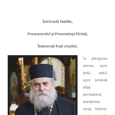
Întristată familie,
Preacucernici şi Preacuvioşi Părinți,
Îndurerați frați creştini,
În alergarea
mereu spre
țintă, adică
spre semenii
aflați
permanent,
asemenea
nouă, tuturor,