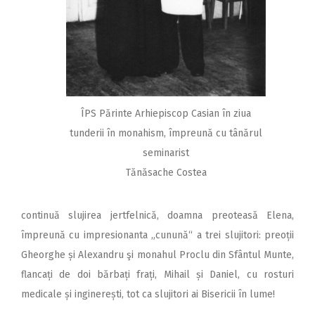
ÎPS Părinte Arhiepiscop Casian în ziua
tunderii în monahism, împreună cu tânărul
seminarist
Tănăsache Costea
continuă slujirea jertfelnică, doamna preoteasă Elena,
împreună cu impresionanta „cunună“ a trei slujitori: preoții
Gheorghe și Alexandru şi monahul Proclu din Sfântul Munte,
flancați de doi bărbați frați, Mihail și Daniel, cu rosturi
medicale și inginerești, tot ca slujitori ai Bisericii în lume!