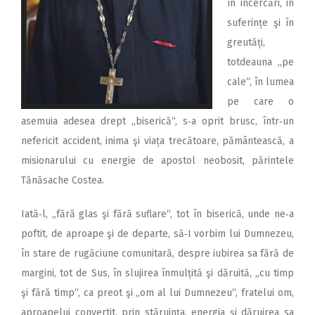
în încercări, în
suferințe şi în
greutăți,
totdeauna „pe
cale“, în lumea
pe care o
asemuia adesea drept „biserică“, s‑a oprit brusc, într‑un
nefericit accident, inima şi viața trecătoare, pământească, a
misionarului cu energie de apostol neobosit, părintele
Tănăsache Costea.
Iată‑l, „fără glas şi fără suflare“, tot în biserică, unde ne‑a
poftit, de aproape şi de departe, să‑I vorbim lui Dumnezeu,
în stare de rugăciune comunitară, despre iubirea sa fără de
margini, tot de Sus, în slujirea înmulțită şi dăruită, „cu timp
şi fără timp“, ca preot şi „om al lui Dumnezeu“, fratelui om,
aproapelui convertit, prin stăruința, energia şi dăruirea sa