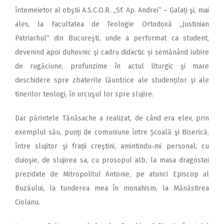
întemeietor al obştii A.S.C.O.R. „Sf. Ap. Andrei” – Galați şi, mai
ales, la Facultatea de Teologie Ortodoxă „Justinian
Patriarhul“ din Bucureşti, unde a performat ca student,
devenind apoi duhovnic şi cadru didactic și semănând iubire
de rugăciune, profunzime în actul liturgic şi mare
deschidere spre zbaterile lăuntrice ale studenților şi ale
tinerilor teologi, în urcuşul lor spre slujire.
Dar părintele Tănăsache a realizat, de când era elev, prin
exemplul său, punți de comuniune între Școală şi Biserică,
între slujitor şi frații creştini, amintindu‑mi personal, cu
duioşie, de slujirea sa, cu prosopul alb, la masa dragostei
prezidate de Mitropolitul Antonie, pe atunci Episcop al
Buzăului, la tunderea mea în monahism, la Mănăstirea
Ciolanu.