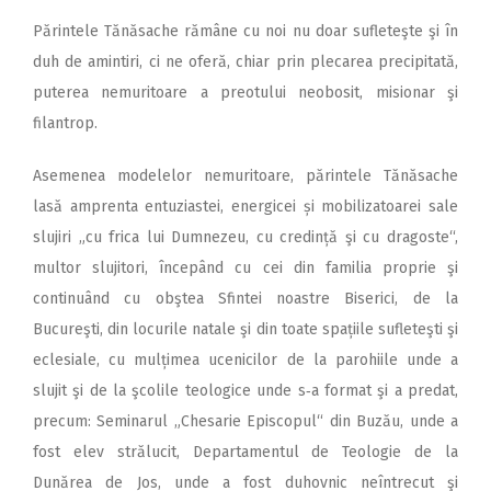
Părintele Tănăsache rămâne cu noi nu doar sufleteşte şi în
duh de amintiri, ci ne oferă, chiar prin plecarea precipitată,
puterea nemuritoare a preotului neobosit, misionar şi
filantrop.
Asemenea modelelor nemuritoare, părintele Tănăsache
lasă amprenta entuziastei, energicei și mobilizatoarei sale
slujiri „cu frica lui Dumnezeu, cu credință şi cu dragoste“,
multor slujitori, începând cu cei din familia proprie şi
continuând cu obştea Sfintei noastre Biserici, de la
Bucureşti, din locurile natale şi din toate spațiile sufleteşti şi
eclesiale, cu mulțimea ucenicilor de la parohiile unde a
slujit şi de la şcolile teologice unde s‑a format şi a predat,
precum: Seminarul „Chesarie Episcopul“ din Buzău, unde a
fost elev strălucit, Departamentul de Teologie de la
Dunărea de Jos, unde a fost duhovnic neîntrecut şi