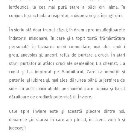
jertfelnică, la cea mai pură stare a păcii din inimă, în
conjunctura actuală a risipirilor, a disperării şi a însingurării.
În sicriu stă doar trupul căzut, în drum spre însuflețitoarele
îndatoriri misionare, în care şi‑a topit toată frământătura
personală, în favoarea unirii comunitare, mai ales unde‑i
greu, anevoios şi, uneori, refuz de purtare a crucii. În atari
stări, purtător al atâtor cruci ale semenilor, L‑a chemat, L‑a
rugat și L‑a implorat pe Mântuitorul, Care i‑a înmulțit şi
puterile, şi iubirea şi, mai ales, dăruirea până la jertfirea de
sine, cu ochii inimii ațintiți permanent spre lumina şi harul
dăruitoare de credință puternică în Înviere.
Cale spre Înviere este şi această plecare dintre noi,
deoarece „în starea în care am plecat, în aceea vom fi şi
judecați“!