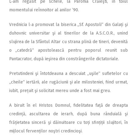
L‑am regăsit pe schele, la Parohia Crăieşti, în toiul
momentului reînnoitor al anilor ’90.
Vrednicia l‑a promovat la biserica „Sf. Apostoli“ din Galați şi
duhovnic universitar şi al tinerilor de la A.S.C.O.R., unind
slujirea de la Sfântul Altar cu strana plină de tineri, devenită
o „catedră“ apostolească pentru poporul reunit sub
Pantacrator, după ieşirea din constrângerile dictatoriale.
Pretutindeni şi întotdeauna a descuiat „uşile“ sufletelor cu
„cheile“ iertării, ale rugăciunii şi ale milosteniei, fiind urmat,
iubit, prețuit şi solicitat mereu unde a fost mai greu.
A biruit în el Hristos Domnul, fidelitatea față de dreapta
credință, ascultarea de ierarh, după buna rânduială şi
frățietatea sinceră şi dăinuitoare cu toți sfințiții slujitori, în
mijlocul fervenților noştri credincioşi.