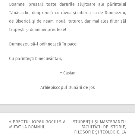
Doamne, presară toate darurile slujitoare ale părintelui
Tănăsache, dimpreună cu râvna şi iubirea sa de Dumnezeu,
de Biserică şi de neam, nouă, tuturor, dar mai ales fiilor săi
trupeşti şi doamnei preotese!
Dumnezeu să‑l odihnească în pace!
Cu părinteşti binecuvântări,
† Casian
Arhiepiscopul Dunării de Jos
PREOTUL IORGU GOCIU S‑A
STUDENŢII ŞI MASTERANZII
Post
MUTAT LA DOMNUL
FACULTĂŢII DE ISTORIE,
FILOSOFIE ŞI TEOLOGIE, LA