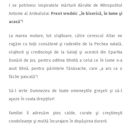
I se potrivesc inspiratele mărturii dăruite de Mitropolitul
Antonie al Ardealului:
Preot vrednic „în biserică, în lume şi
acasă“
!
La marea mutare, tot slujitoare, către cerescul Altar ne
rugăm cu toții: consătenii şi rudeniile de la Pechea natală,
slujitorii şi credincioşii de la Galați şi ucenicii din Eparhia
Dunării de Jos, pentru odihna tihnită a celui ce în lume n‑a
avut tihnă, pentru părintele Tănăsache, care „a ars ca o
făclie pascală“!
Să‑l ierte Dumnezeu de toate omeneştile greşeli și să‑l
aşeze în ceata drepților!
Familiei îi adresăm pios calde, curate şi creştineşti
condoleanțe şi multă încurajare în depășirea durerii.