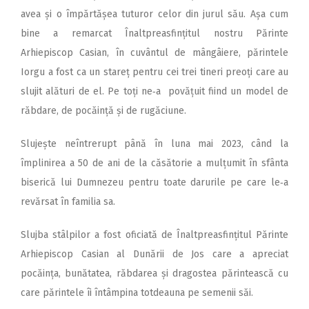
avea și o împărtășea tuturor celor din jurul său. Așa cum
bine a remarcat Înaltpreasfințitul nostru Părinte
Arhiepiscop Casian, în cuvântul de mângâiere, părintele
Iorgu a fost ca un stareț pentru cei trei tineri preoți care au
slujit alături de el. Pe toți ne‑a povățuit fiind un model de
răbdare, de pocăință și de rugăciune.
Slujește neîntrerupt până în luna mai 2023, când la
împlinirea a 50 de ani de la căsătorie a mulțumit în sfânta
biserică lui Dumnezeu pentru toate darurile pe care le‑a
revărsat în familia sa.
Slujba stâlpilor a fost oficiată de Înaltpreasfințitul Părinte
Arhiepiscop Casian al Dunării de Jos care a apreciat
pocăința, bunătatea, răbdarea și dragostea părintească cu
care părintele îi întâmpina totdeauna pe semenii săi.