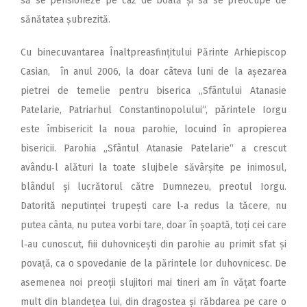
să se pensioneze pe caz de boală și să se preocupe de
sănătatea șubrezită.
Cu binecuvantarea Înaltprea­sfințitului Părinte Arhiepiscop
Casian, în anul 2006, la doar câteva luni de la așezarea
pietrei de temelie pentru biserica „Sfântului Atanasie
Patelarie, Patriarhul Constantinopolului“, părintele Iorgu
este îmbisericit la noua parohie, locuind în apropierea
bisericii. Parohia „Sfântul Atanasie Patelarie“ a crescut
avându‑l alături la toate slujbele săvârșite pe inimosul,
blândul și lucrătorul către Dumnezeu, preotul Iorgu.
Datorită neputinței trupești care l‑a redus la tăcere, nu
putea cânta, nu putea vorbi tare, doar în șoaptă, toți cei care
l‑au cunoscut, fiii duhovnicești din parohie au primit sfat și
povață, ca o spovedanie de la părintele lor duhovnicesc. De
asemenea noi preoții slujitori mai tineri am în vățat foarte
mult din blandețea lui, din dragostea și răbdarea pe care o