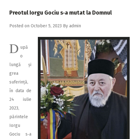
2018
Preotul Iorgu Gociu s‑a mutat la Domnul
2017
Posted on
October 5, 2023
By
admin
2016
2015
D
upă
2014
o
2013
lungă și
2012
grea
suferință,
2011
în data de
2010
24 iulie
2009
2023,
părintele
Iorgu
Gociu s‑a