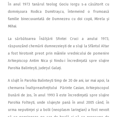
În anul 1973 tanărul teolog Gociu Iorgu s‑a căsătorit cu
domnișoara Rodica Dumitrașcu, întemeind o frumoasă
familie binecuvantată de Dumnezeu cu doi copii, Mirela și
Mihai.
La sărbătoarea Înălțării Sfintei Cruci a anului 1973,
răspunzând chemării dumnezeiești de a sluji la Sfântul Altar
a fost hirotonit preot prin mâinile vrednicului de pomenire
Arhiepiscop Antim Nica și fiindu‑i încredințată spre slujire
Parohia Balintești, județul Galați.
A slujit în Parohia Balintești timp de 20 de ani, iar mai apoi, la
chemarea Înaltpreasfințitului Părinte Casian, Arhiepiscopul
Dunării de Jos, în anul 1993 îi este încredințată spre slujire
Parohia Foltești, unde slujește pană în anul 2005 când, în
urma neputinței și a bolii (neoplasm laringian) a fost nevoit