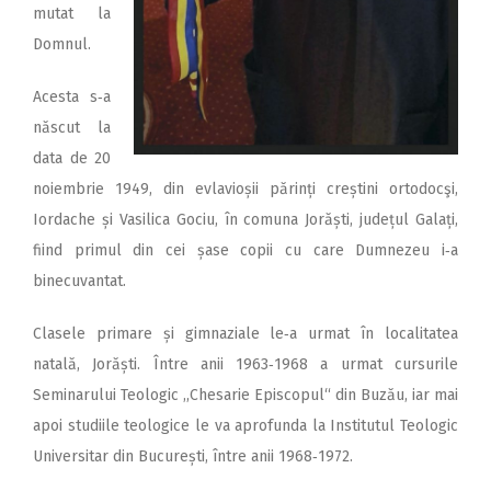
mutat la
Domnul.
Acesta s‑a
născut la
data de 20
noiembrie 1949, din evlavioșii părinți creștini ortodocşi,
Iordache și Vasilica Gociu, în comuna Jorăști, județul Galați,
fiind primul din cei șase copii cu care Dumnezeu i‑a
binecuvantat.
Clasele primare și gimnaziale le‑a urmat în localitatea
natală, Jorăști. Între anii 1963‑1968 a urmat cursurile
Seminarului Teologic ,,Chesarie Episcopul“ din Buzău, iar mai
apoi studiile teologice le va aprofunda la Institutul Teologic
Universitar din București, între anii 1968‑1972.