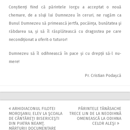
Conștienți fiind că părintele Iorgu a acceptat o nouă
chemare, de a sluji lui Dumnezeu în ceruri, ne rugăm ca
Bunul Dumnezeu să primească jertfa, pocăința, bunătatea şi
răbdarea sa, și să îl răsplătească cu dragostea pe care
necondiționat a oferit‑o tuturor!
Dumnezeu să îl odihnească în pace și cu drepții să‑l nu­
mere!
Pr. Cristian Podașcă
ARHIDIACONUL FILOTEI
PĂRINTELE TĂNĂSACHE
Post
MOROŞANU, ELEV LA ŞCOALA
TRECE LIN DE LA NEODIHNĂ
DE CÂNTĂREŢI BISERICEŞTI
OMENEASCĂ LA ODIHNA
navigation
DIN PIATRA NEAMŢ.
CELOR ALEŞI
MĂRTURII DOCUMENTARE