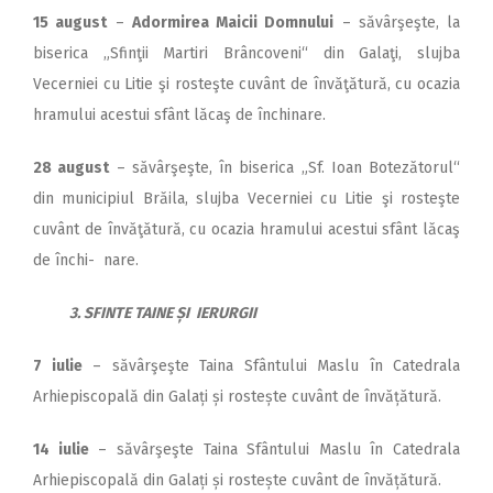
15 august
–
Adormirea Maicii Domnului
– săvârşeşte, la
biserica „Sfinţii Martiri Brâncoveni“ din Galaţi, slujba
Vecerniei cu Litie şi rosteşte cuvânt de învăţătură, cu ocazia
hramului acestui sfânt lăcaş de închinare.
28 august
– săvârşeşte, în biserica „Sf. Ioan Botezătorul“
din municipiul Brăila, slujba Vecerniei cu Litie şi rosteşte
cuvânt de învăţătură, cu ocazia hramului acestui sfânt lăcaş
de închi- nare.
3. SFINTE TAINE
ȘI IERURGII
7 iulie
– săvârşeşte Taina Sfântului Maslu în Catedrala
Arhiepiscopală din Galați și rostește cuvânt de învățătură.
14 iulie
– săvârşeşte Taina Sfântului Maslu în Catedrala
Arhiepiscopală din Galați și rostește cuvânt de învățătură.