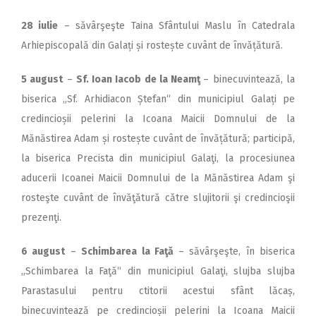
28 iulie
– săvârşeşte Taina Sfântului Maslu în Catedrala
Arhiepiscopală din Galați și rostește cuvânt de învățătură.
5 august
–
Sf. Ioan Iacob de la Neamţ
– binecuvintează, la
biserica „Sf. Arhidiacon Ștefan“ din municipiul Galați pe
credincioșii pelerini la Icoana Maicii Domnului de la
Mănăstirea Adam și rostește cuvânt de învățătură; participă,
la biserica Precista din municipiul Galaţi, la procesiunea
aducerii Icoanei Maicii Domnului de la Mănăstirea Adam şi
rosteşte cuvânt de învăţătură către slujitorii şi credincioşii
prezenţi.
6 august
–
Schimbarea la Faţă
– săvârşeşte, în biserica
,,Schimbarea la Faţă“ din municipiul Galaţi, slujba slujba
Parastasului pentru ctitorii acestui sfânt lăcaș,
binecuvintează pe credincioșii pelerini la Icoana Maicii