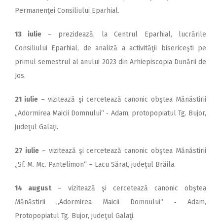
Permanenţei Consiliului Eparhial.
13 iulie
– prezidează, la Centrul Eparhial, lucrările
Consiliului Eparhial, de analiză a activităţii bisericeşti pe
primul semestrul al anului 2023 din Arhiepiscopia Dunării de
Jos.
21 iulie
– vizitează şi cercetează canonic obştea Mănăstirii
„Adormirea Maicii Domnului“ ‑ Adam, protopopiatul Tg. Bujor,
judeţul Galaţi.
27 iulie
– vizitează şi cercetează canonic obştea Mănăstirii
„Sf. M. Mc. Pantelimon“ – Lacu Sărat, județul Brăila.
14 august
– vizitează şi cercetează canonic obştea
Mănăstirii „Adormirea Maicii Domnului“ ‑ Adam,
Protopopiatul Tg. Bujor, judeţul Galaţi.