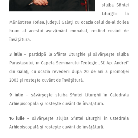
slujba Sfintei
Liturghii la
Mănăstirea Toflea, judeţul Galaţi, cu ocazia celui de‑al doilea
hram al acestui aşezământ monahal, rostind cuvânt de
învăţătură.
3 iulie
– participă la Sfânta Liturghie şi săvârşeşte slujba
Parastasului, în Capela Seminarului Teologic „Sf. Ap. Andrei“
din Galaţi, cu ocazia revederii după 20 de ani a promoţiei
2003 și rostește cuvânt de învățătură.
9 iulie
– săvârşeşte slujba Sfintei Liturghii în Catedrala
Arhiepiscopală şi rosteşte cuvânt de învăţătură.
16 iulie
– săvârşeşte slujba Sfintei Liturghii în Catedrala
Arhiepiscopală şi rosteşte cuvânt de învăţătură.