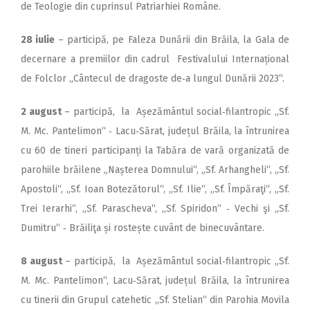
de Teologie din cuprinsul Patriarhiei Române.
28 iulie
– participă, pe Faleza Dunării din Brăila, la Gala de
decernare a premiilor din cadrul Festivalului Internațional
de Folclor „Cântecul de dragoste de‑a lungul Dunării 2023“.
2 august
– participă, la Așezământul social‑filantropic „Sf.
M. Mc. Pantelimon“ ‑ Lacu‑Sărat, județul Brăila, la întrunirea
cu 60 de tineri participanți la Tabăra de vară organizată de
parohiile brăilene „Nașterea Domnului“, „Sf. Arhangheli“, „Sf.
Apostoli“, „Sf. Ioan Botezătorul“, „Sf. Ilie“, „Sf. Împăraţi“, „Sf.
Trei Ierarhi“, „Sf. Parascheva“, „Sf. Spiridon“ ‑ Vechi şi „Sf.
Dumitru“ ‑ Brăiliţa și rostește cuvânt de binecuvântare.
8 august
– participă, la Așezământul social‑filantropic „Sf.
M. Mc. Pantelimon“, Lacu‑Sărat, județul Brăila, la întrunirea
cu tinerii din Grupul catehetic „Sf. Stelian“ din Parohia Movila