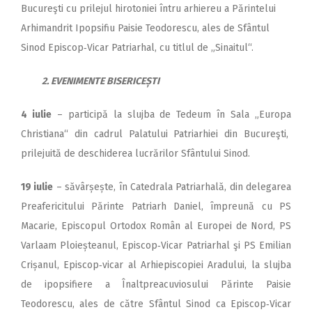
Bucureşti cu prilejul hirotoniei întru arhiereu a Părintelui
Arhimandrit Ipopsifiu Paisie Teodorescu, ales de Sfântul
Sinod Episcop‑Vicar Patriarhal, cu titlul de „Sinaitul“.
2. EVENIMENTE
BISERICEȘTI
4 iulie
– participă la slujba de Tedeum în Sala „Europa
Christiana“ din cadrul Palatului Patriarhiei din Bucureşti,
prilejuită de deschiderea lucrărilor Sfântului Sinod.
19 iulie
– săvârșește, în Catedrala Patriarhală, din delegarea
Preafericitului Părinte Patriarh Daniel, împreună cu PS
Macarie, Episcopul Ortodox Român al Europei de Nord, PS
Varlaam Ploieșteanul, Episcop‑Vicar Patriarhal şi PS Emilian
Crișanul, Episcop‑vicar al Arhiepiscopiei Aradului, la slujba
de ipopsifiere a Înaltpreacuviosului Părinte Paisie
Teodorescu, ales de către Sfântul Sinod ca Episcop‑Vicar