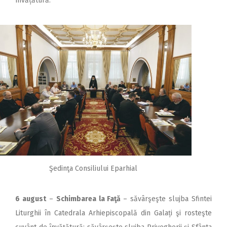
învățătură.
Şedinţa Consiliului Eparhial
6 august
–
Schimbarea la Faţă
– săvârşeşte slujba Sfintei
Liturghii în Catedrala Arhiepis­copală din Galați şi rosteşte