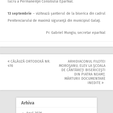
lucru a Permanenţei Consiliului Eparhial.
13 septembrie
– vizitează șantierul de la biserica din cadrul
Penitenciarului de maximă siguranţă din municipiul Galaţi.
Pr. Gabriel Mungiu, secretar eparhial
CĂLĂUZĂ ORTODOXĂ NR.
ARHIDIACONUL FILOTEI
Post
416
MOROŞANU, ELEV LA ŞCOALA
DE CÂNTĂREŢI BISERICEŞTI
navigation
DIN PIATRA NEAMŢ.
MĂRTURII DOCUMENTARE
INEDITE
Arhiva