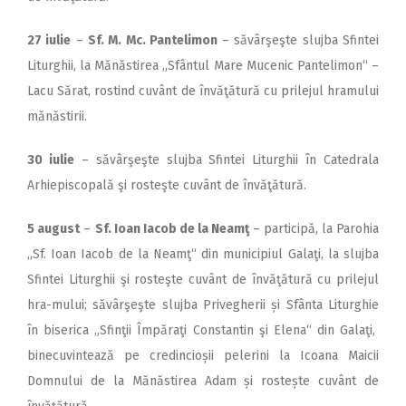
27 iulie
–
Sf. M. Mc. Pantelimon
– săvârşeşte slujba Sfintei
Liturghii, la Mănăstirea „Sfântul Mare Mucenic Pantelimon“ –
Lacu Sărat, rostind cuvânt de învăţătură cu prilejul hramului
mănăstirii.
30 iulie
– săvârşeşte slujba Sfintei Liturghii în Catedrala
Arhiepiscopală şi rosteşte cuvânt de învăţătură.
5 august
–
Sf. Ioan Iacob de la Neamţ
– participă, la Parohia
,,Sf. Ioan Iacob de la Neamţ“ din municipiul Galaţi, la slujba
Sfintei Liturghii şi rosteşte cuvânt de învăţătură cu prilejul
hra-mului; săvârşeşte slujba Privegherii și Sfânta Liturghie
în biserica „Sfinţii Împăraţi Constantin şi Elena“ din Galaţi,
binecuvintează pe credincioșii pelerini la Icoana Maicii
Domnului de la Mănăstirea Adam și rostește cuvânt de