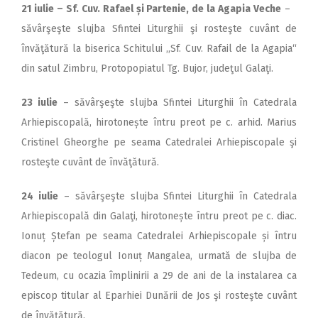
21 iulie – Sf. Cuv. Rafael și Partenie, de la Agapia Veche
–
săvârşeşte slujba Sfintei Liturghii şi rosteşte cuvânt de
învăţătură la biserica Schitului ,,Sf. Cuv. Rafail de la Agapia“
din satul Zimbru, Protopopiatul Tg. Bujor, judeţul Galaţi.
23 iulie
– săvârşeşte slujba Sfintei Liturghii în Catedrala
Arhiepiscopală, hirotonește întru preot pe c. arhid. Marius
Cristinel Gheorghe pe seama Catedralei Arhiepiscopale şi
rosteşte cuvânt de învăţătură.
24 iulie
– săvârşeşte slujba Sfintei Liturghii în Catedrala
Arhiepiscopală din Galaţi, hirotonește întru preot pe c. diac.
Ionuț Ștefan pe seama Catedralei Arhiepiscopale și întru
diacon pe teologul Ionuț Mangalea, urmată de slujba de
Tedeum, cu ocazia împlinirii a 29 de ani de la instalarea ca
episcop titular al Eparhiei Dunării de Jos şi rosteşte cuvânt
de învăţătură.