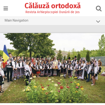
Skip
Călăuză ortodoxă
to
content
Revista Arhiepiscopiei Dunării de Jos
Main Navigation
Prima pagină
2026
2025
2024
2023
2022
2021
2020
2019