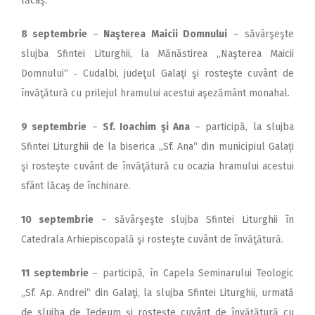
lăcaş.
8 septembrie
–
Naşterea Mai­cii Domnului
– săvârşeşte
slujba Sfintei Liturghii, la Mănăstirea „Naşterea Maicii
Domnului“ ‑ Cudalbi, judeţul Galaţi şi rosteşte cuvânt de
învăţătură cu prilejul hramului acestui aşezământ monahal.
9 septembrie
–
Sf. Ioachim şi Ana
– participă, la slujba
Sfintei Liturghii de la biserica „Sf. Ana“ din municipiul Galați
şi rosteşte cuvânt de învăţătură cu ocazia hramului acestui
sfânt lăcaş de închinare.
10 septembrie
– săvârşeşte slujba Sfintei Liturghii în
Catedrala Arhiepiscopală şi rosteşte cuvânt de învăţătură.
11 septembrie
– participă, în Capela Seminarului Teologic
„Sf. Ap. Andrei“ din Galaţi, la slujba Sfintei Liturghii, urmată
de slujba de Tedeum şi rosteşte cuvânt de învăţătură cu