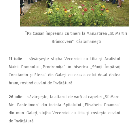
ÎPS Casian împreună cu tinerii la Mănăstirea „Sf. Martiri
Brâncoveni“‑ Cârlomăneşti
11 iulie
– săvârşeşte slujba Vecerniei cu Litia şi Acatistul
Maicii Domnului „Prodromiţa“ în biserica „Sfinţii Împăraţi
Constantin şi Elena“ din Galaţi, cu ocazia celui de‑al doilea
hram, rostind cuvânt de învățătură.
26 iulie
– săvârşeşte, la altarul de vară al capelei ,,Sf. Mare.
Mc. Pantelimon“ din incinta Spitalului „Elisabeta Doamna“
din mun. Galați, slujba Vecerniei cu Litia şi rosteşte cuvânt
de învăţătură.