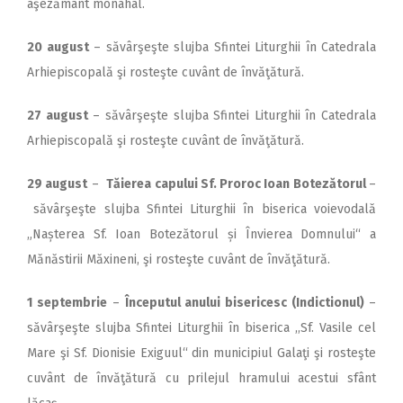
aşezământ monahal.
20 august
– săvârşeşte slujba Sfintei Liturghii în Catedrala
Arhiepiscopală şi rosteşte cuvânt de învăţătură.
27 august
– săvârşeşte slujba Sfintei Liturghii în Catedrala
Arhiepiscopală şi rosteşte cuvânt de învăţătură.
29 august
–
Tăierea capului Sf. Proroc Ioan Botezătorul
–
săvârşeşte slujba Sfintei Liturghii în biserica voievodală
„Nașterea Sf. Ioan Botezătorul și Învierea Domnului“ a
Mănăstirii Măxineni, şi rosteşte cuvânt de învăţătură.
1 septembrie
–
Începutul anului bisericesc (Indictionul)
–
săvârşeşte slujba Sfintei Liturghii în biserica ,,Sf. Vasile cel
Mare şi Sf. Dionisie Exiguul“ din municipiul Galaţi şi rosteşte
cuvânt de învăţătură cu prilejul hramului acestui sfânt