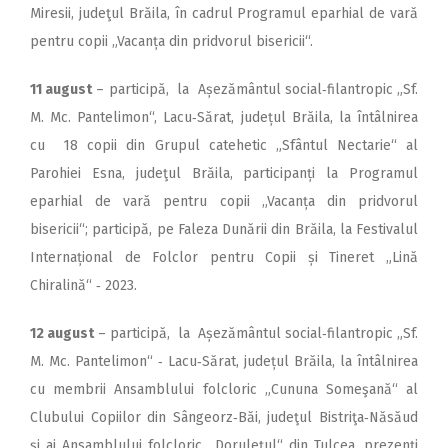
Miresii, judeţul Brăila, în cadrul Programul eparhial de vară
pentru copii „Vacanța din pridvorul bisericii“.
11 august
– participă, la Așezământul social‑filantropic „Sf.
M. Mc. Pantelimon“, Lacu‑Sărat, județul Brăila, la întâlnirea
cu 18 copii din Grupul catehetic „Sfântul Nectarie“ al
Parohiei Esna, judeţul Brăila, participanți la Programul
eparhial de vară pentru copii „Vacanța din pridvorul
bisericii“; participă, pe Faleza Dunării din Brăila, la Festivalul
Internațional de Folclor pentru Copii și Tineret „Lină
Chiralină“ ‑ 2023.
12 august
– participă, la Așezământul social‑filantropic „Sf.
M. Mc. Pantelimon“ ‑ Lacu‑Sărat, județul Brăila, la întâlnirea
cu membrii Ansamblului folcloric „Cununa Someşană“ al
Clubului Copiilor din Sângeorz‑Băi, judeţul Bistriţa‑Năsăud
şi ai Ansamblului folcloric „Doruleţul“ din Tulcea, prezenți