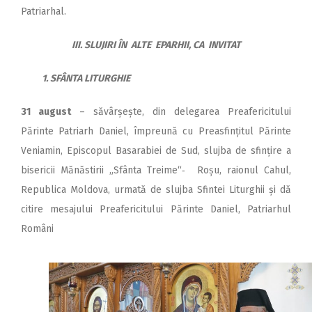
Patriarhal.
III. SLUJIRI ÎN ALTE EPARHII, CA INVITAT
1. SFÂNTA LITURGHIE
31 august
– săvârșește, din delegarea Preafericitului
Părinte Patriarh Daniel, împreună cu Preasfințitul Părinte
Veniamin, Episcopul Basarabiei de Sud, slujba de sfințire a
bisericii Mănăstirii „Sfânta Treime“‑ Roșu, raionul Cahul,
Republica Moldova, urmată de slujba Sfintei Liturghii și dă
citire mesajului Preafericitului Părinte Daniel, Patriarhul
Români