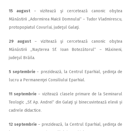
15 august
– vizitează şi cercetează canonic obştea
Mănăstirii „Adormirea Maicii Domnului“ – Tudor Vladmirescu,
protopopiatul Covurlui, judeţul Galaţi.
29 august
– vizitează şi cercetează canonic obştea
Mănăstirii „Nașterea Sf. Ioan Botezătorul“ – Măxineni,
judeţul Brăila.
5 septembrie
– prezidează, la Centrul Eparhial, şedinţa de
lucru a Permanenţei Consiliului Eparhial.
11 septembrie
– vizitează clasele primare de la Seminarul
Teologic „Sf. Ap. Andrei“ din Galaţi şi binecuvintează elevii și
cadrele didactice.
12 septembrie
– prezidează, la Centrul Eparhial, şedinţa de