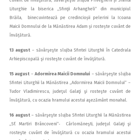
cuvânt de învăţătură; săvârşeşte slujba Privegherii și Sfânta
Liturghie la biserica „Sfinţii Arhangheli“ din municipiul
Brăila, binecuvintează pe credincioșii pelerini la Icoana
Maicii Domnului de la Mănăstirea Adam și rostește cuvânt de
învățătură.
13 august
– săvârşeşte slujba Sfintei Liturghii în Catedrala
Arhiepiscopală şi rosteşte cuvânt de învăţătură.
15 august
–
Adormirea Maicii Domnului
– săvârşeşte slujba
Sfintei Liturghii la Mănăstirea „Adormirea Maicii Domnului“ –
Tudor Vladimirescu, judeţul Galaţi şi rosteşte cuvânt de
învăţătură, cu ocazia hramului acestui aşezământ monahal.
16 august
– săvârşeşte slujba Sfintei Liturghii la Mănăstirea
„Sf. Martiri Brâncoveni“‑ Cârlomăneşti, judeţul Galaţi şi
rosteşte cuvânt de învăţătură cu ocazia hramului acestui