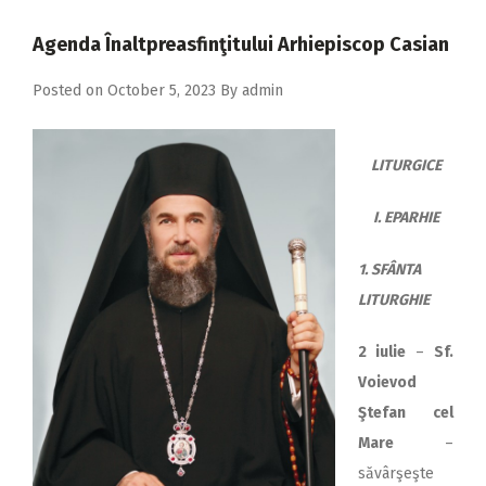
2018
Agenda Înaltpreasfinţitului Arhiepiscop Casian
2017
Posted on
October 5, 2023
By
admin
2016
2015
LITURGICE
2014
2013
I.
EPARHIE
2012
1. SFÂNTA
2011
LITURGHIE
2010
2 iulie
–
Sf.
2009
Voievod
Ştefan cel
Mare
–
săvârşeşte