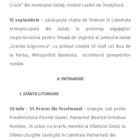
Cruce“ din municipiul Galaţi, rostind cuvânt de învăţătură.
15 septembrie
– săvârşeşte slujba de Tedeum în Catedrala
Arhiepiscopală din Galați, în prezenţa angajaţilor
Inspectoratului pentru Situații de Urgență al județului Galați
,,Eremia Grigorescu“, cu prilejul cinstirii Sf. Iosif cel Nou de
la Partoș, Mitropolitul Banatului, ocrotitorul pompierilor
români.
II. PATRIARHIE
1. SFÂNTA LITURGHIE
20 iulie
–
Sf. Proroc Ilie Tesviteanul
– slujeşte, sub protia
Preafericitului Părinte Daniel, Patriarhul Bisericii Ortodoxe
Române, în sobor cu ierarhi, membri ai Sfântului Sinod, la
Sfânta Liturghie săvârşită în Catedrala Patriarhală din