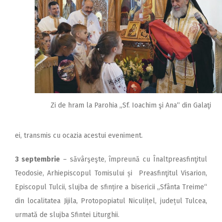
Zi de hram la Parohia „Sf. Ioachim şi Ana“ din Galaţi
ei, transmis cu ocazia acestui eveniment.
3 septembrie
– săvârşeşte, împreună cu Înaltpreasfinţitul
Teodosie, Arhiepiscopul Tomisului și Preasfinţitul Visarion,
Epis­copul Tulcii, slujba de sfințire a bisericii „Sfânta Treime“
din localitatea Jijila, Protopopiatul Niculițel, județul Tulcea,
urmată de slujba Sfintei Liturghii.