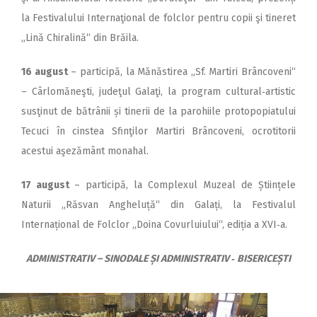
la Festivalului Internaţional de folclor pentru copii şi tineret
„Lină Chiralină“ din Brăila.
16 august
– participă, la Mănăstirea „Sf. Martiri Brâncoveni“
– Cârlomăneşti, judeţul Galaţi, la program cultural‑artistic
susţinut de bătrânii și tinerii de la parohiile protopopiatului
Tecuci în cinstea Sfinţilor Martiri Brâncoveni, ocrotitorii
acestui aşezământ monahal.
17 august
– participă, la Complexul Muzeal de Științele
Naturii „Răsvan Angheluță“ din Galați, la Festivalul
Internațional de Folclor „Doina Covurluiului“, ediția a XVI‑a.
ADMINISTRATIV – SINODALE ȘI ADMINISTRATIV ‑ BISERICEȘTI