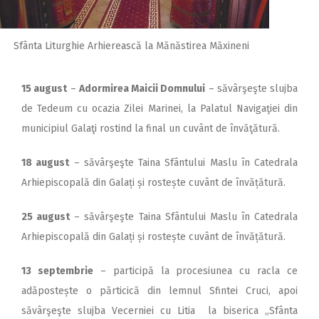
Sfânta Liturghie Arhierească la Mănăstirea Măxineni
15 august
–
Adormirea Maicii Domnului
– săvârşeşte slujba
de Tedeum cu ocazia Zilei Marinei, la Palatul Navigaţiei din
municipiul Galaţi rostind la final un cuvânt de învăţătură.
18 august
– săvârşeşte Taina Sfântului Maslu în Catedrala
Arhiepiscopală din Galați și rostește cuvânt de învățătură.
25 august
– săvârşeşte Taina Sfântului Maslu în Catedrala
Arhiepiscopală din Galați și rostește cuvânt de învățătură.
13 septembrie
– participă la procesiunea cu racla ce
adăpostește o părticică din lemnul Sfintei Cruci, apoi
săvârşeşte slujba Vecerniei cu Litia la biserica „Sfânta