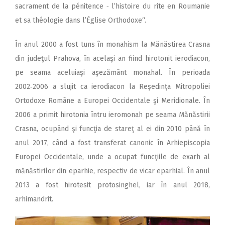
sacrament de la pénitence ‑ l’histoire du rite en Roumanie
et sa théologie dans l’Église Orthodoxe“.
În anul 2000 a fost tuns în monahism la Mănăstirea Crasna
din judeţul Prahova, în acelaşi an fiind hirotonit ierodiacon,
pe seama aceluiaşi aşezământ monahal. În perioada
2002‑2006 a slujit ca ierodiacon la Reşedinţa Mitropoliei
Ortodoxe Române a Europei Occidentale şi Meridionale. În
2006 a primit hirotonia întru ieromonah pe seama Mănăstirii
Crasna, ocupând şi funcţia de stareţ al ei din 2010 până în
anul 2017, când a fost transferat canonic în Arhiepiscopia
Europei Occidentale, unde a ocupat funcţiile de exarh al
mănăstirilor din eparhie, respectiv de vicar eparhial. În anul
2013 a fost hirotesit protosinghel, iar în anul 2018,
arhimandrit.