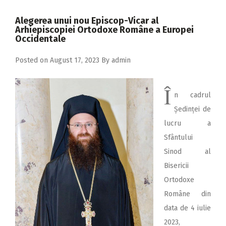
2018
Alegerea unui nou Episcop-Vicar al
2017
Arhiepiscopiei Ortodoxe Române a Europei
Occidentale
2016
Posted on
August 17, 2023
By
admin
2015
2014
Î
n cadrul
2013
Ședinței de
2012
lucru a
2011
Sfântului
Sinod al
2010
Bisericii
2009
Ortodoxe
Române din
data de 4 iulie
2023,