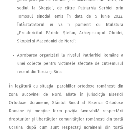
sediul la Skopje“, de către Patriarhia Serbiei prin
Tomosul sinodal emis în data de 5 iunie 2022.
Întâistătătorul ei va fi pomenit cu titulatura
„Preafericitul Părinte Ștefan, Arhiepiscopul Ohridei,
Skopjei și Macedoniei de Nord“;
Aprobarea organizării la nivelul Patriarhiei Române a
unei colecte pentru victimele afectate de cutremurul
recent din Turcia şi Siria.
În legătură cu situația parohiilor ortodoxe ro­mânești din
zona Bucovinei de Nord, aflate în jurisdicția Bisericii
Ortodoxe Ucrainene, Sfântul Sinod al Bisericii Ortodoxe
Române își menține ferm poziția favorabilă respectării
drepturilor și libertăților comunităților românești din toată
Ucraina, după cum sunt respectați ucrainenii din toată