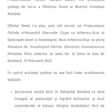
ședința de lucru a Sfântului Sinod al Bisericii Ortodoxe
Române.
Sfântul Sinod l‑a ales, prin vot secret, pe Preacuviosul
Părinte Arhimandrit Gherontie Ciupe ca Arhiereu‑Vicar al
Episcopiei Devei și Hunedoarei. Noul Arhiereu‑Vicar va purta
titulatura de
Preasfințitul Părinte Gherontie Hunedoreanul
.
Hirotonia întru arhiereu va avea loc la Deva în ziua de
duminică, 19 februarie 2023.
În cadrul aceleiași ședințe au mai fost luate următoarele
hotărâri:
Declararea anului 2024 în Patriarhia Română ca Anul
Omagial al pastorației și îngrijirii bolnavilor și Anul
comemorativ al tuturor Sfinţilor tămăduitori fără de