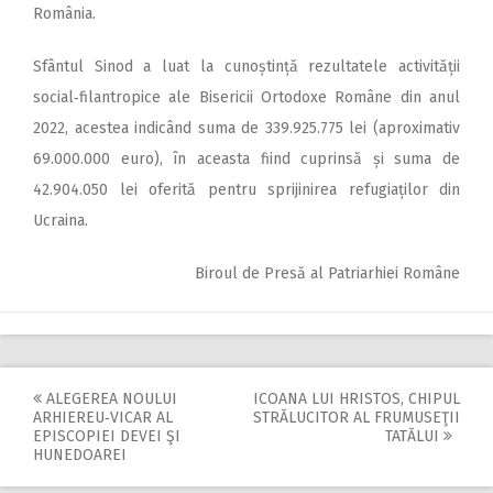
România.
Sfântul Sinod a luat la cu­noștință rezultatele activității
social‑filantropice ale Bisericii Ortodoxe Române din anul
2022, acestea indicând suma de 339.925.775 lei (aproximativ
69.000.000 euro), în aceasta fiind cuprinsă și suma de
42.904.050 lei oferită pentru sprijinirea re­fugiaților din
Ucraina.
Biroul de Presă al Patriarhiei Române
ALEGEREA NOULUI
ICOANA LUI HRISTOS, CHIPUL
Post
ARHIEREU‑VICAR AL
STRĂLUCITOR AL FRUMUSEŢII
EPISCOPIEI DEVEI ŞI
TATĂLUI
navigation
HUNEDOAREI