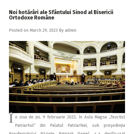
2018
Noi hotărâri ale Sfântului Sinod al Bisericii
2017
Ortodoxe Române
2016
Posted on
March 29, 2023
By
admin
2015
2014
2013
2012
2011
2010
2009
Î
n ziua de joi, 9 februarie 2023, în Aula Magna „Teoctist
Patriarhul“ din Palatul Patriarhiei, sub președinția
Preafericitului Părinte Patriarh Daniel, s‑a desfășurat