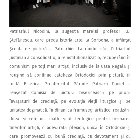
Patriarhul Nicodim, la sugestia marelui profesor I.D.
Ştefănescu, care preda istoria artei la Sorbona, a înfiinţat
Şcoala de pictură a Patriarhiei. La rândul său, Patriarhul
Justinian a consolidat‑o, a reinstituţionalizat‑o, recuperând în
comunism pe toţi marii artişti, inclusiv de la Casa Regală şi
reuşind să continue cateheza Ortodoxiei prin pictură, în
toată Biserica. Preafericitul Părinte Patriarh Daniel a
reaşezat Comisia de pictură bisericească pe pilonii
învăţăturii de credinţă, pe evoluţia vieţii liturgice şi pe
unitatea dogmatică, în dinamica frumuseţii artistice, realizân­
du‑se şi cele mai înalte şcoli teologice pentru formarea
tinerilor artişti, o adevărată pleiadă, unică în Ortodoxie şi
care promovează cu bună credinţă, cu devotament şi cu