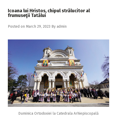
2018
Icoana lui Hristos, chipul strălucitor al
2017
frumuseţii Tatălui
2016
Posted on
March 29, 2023
By
admin
2015
2014
2013
2012
2011
2010
2009
Duminica Ortodoxiei la Catedrala Arhiepiscopală