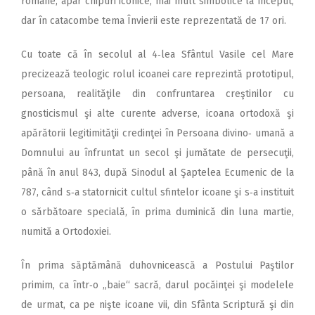
romane, apar chipuri iconice, mai mult simbolice la început,
dar în catacombe tema Învierii este reprezentată de 17 ori.
Cu toate că în secolul al 4‑lea Sfântul Vasile cel Mare
precizează teologic rolul icoanei care reprezintă prototipul,
persoana, realităţile din confruntarea creştinilor cu
gnosticismul şi alte curente adverse, icoana ortodoxă şi
apărătorii legitimităţii credinţei în Persoana divino‑ umană a
Domnului au înfruntat un secol şi jumătate de persecuţii,
până în anul 843, după Sinodul al Şaptelea Ecumenic de la
787, când s‑a statornicit cultul sfintelor icoane şi s‑a instituit
o sărbătoare specială, în prima duminică din luna martie,
numită a Ortodoxiei.
În prima săptămână duhovnicească a Postului Paştilor
primim, ca într‑o „baie“ sacră, darul pocăinţei şi modelele
de urmat, ca pe nişte icoane vii, din Sfânta Scriptură şi din