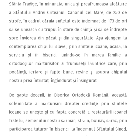
Sfânta Tradiţie, în minunata, unica şi preafrumoasa alcătuire
a Sfântului Andrei Criteanul: Canonul cel Mare, de 250 de
strofe, în cadrul căruia sufletul este îndemnat de 173 de ori
să se unească cu trupul în stare de căinţă şi să se îndrepte
spre Învierea din păcat şi din singurătate. Aşa ajungem la
contemplarea chipului slavei, prin sfintele icoane, acasă, la
serviciu şi în biserici, unindu‑se în marea familie a
ortodocşilor mărturisitori ai frumuseţii lăuntrice care, prin
pocăinţă, iertare şi fapte bune, revine şi asupra chipului
nostru prea întristat, îngândurat şi însingurat.
De şapte decenii, în Biserica Ortodoxă Română, această
solemnitate a mărturisirii dreptei credinţe prin sfintele
icoane se uneşte şi cu fapta concretă a restaurării icoanei
fratelui, semenului nostru sărman, străin, bolnav, sărac, prin
participarea tuturor în biserici, la îndemnul Sfântului Sinod,