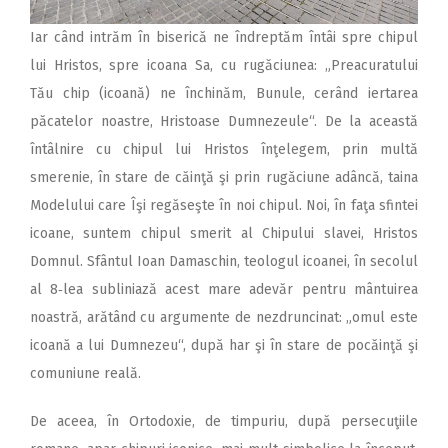
Iar când intrăm în biserică ne îndreptăm întâi spre chipul
lui Hristos, spre icoana Sa, cu rugăciunea: „Preacuratului
Tău chip (icoană) ne închinăm, Bunule, cerând iertarea
păcatelor noastre, Hristoase Dumnezeule“. De la această
întâlnire cu chipul lui Hristos înţelegem, prin multă
smerenie, în stare de căinţă şi prin rugăciune adâncă, taina
Modelului care Îşi regăseşte în noi chipul. Noi, în faţa sfintei
icoane, suntem chipul smerit al Chipului slavei, Hristos
Domnul. Sfântul Ioan Damaschin, teologul icoanei, în secolul
al 8‑lea subliniază acest mare adevăr pentru mântuirea
noastră, arătând cu argumente de nezdruncinat: „omul este
icoană a lui Dumnezeu“, după har şi în stare de pocăinţă şi
comuniune reală.
De aceea, în Ortodoxie, de timpuriu, după persecuţiile