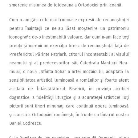
smerenie misiunea de totdeauna a Ortodoxiei prin icoană.
Cum n‑am găsi cele mai frumoase expresii ale recunoştinţei
pentru înaintaşii ce ne‑au lăsat moştenire un patrimoniu
iconografic de‑o inestimabilă valoare, dar cum n‑am face toţi
preoţii şi mirenii un exerciţiu firesc de recunoştinţă faţă de
Preafericitul Părinte Patriarh, ctitorul incontestabil al visului
nea­mului şi al predecesorilor săi, Catedrala Mântuirii Nea­
mului, o nouă „Sfânta Sofia“ a artei mozaicului, adaptată la
sensibilitatea artistică luminoasă a românilor şi foarte atent
asistată de Întâistătătorul Bisericii, în privinţa acribiei
dogmatice, a fidelităţii liturgice şi a acurateţei artistice! Toţi
pictorii sunt tineri minunaţi, care continuă opera luminoasă
şi iconică a Ortodoxiei româneşti, în frunte cu tânărul nostru
Daniel Codrescu.