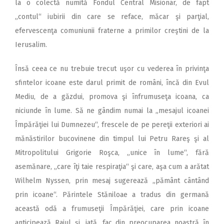
la o colectă numită Fondul Central Misionar, de fapt
„contul“ iubirii din care se reface, măcar şi parţial,
efervescenţa comuniunii fraterne a primilor creştini de la
Ierusalim.
Însă ceea ce nu trebuie trecut uşor cu vederea în privinţa
sfintelor icoane este darul primit de români, încă din Evul
Mediu, de a găzdui, promova şi înfrumuseţa icoana, ca
niciunde în lume. Să ne gândim numai la „mesajul icoanei
Împărăţiei lui Dumnezeu“, frescele de pe pereţii exteriori ai
mănăstirilor bucovinene din timpul lui Petru Rareş şi al
Mitropolitului Grigorie Roşca, „unice în lume“, fără
asemănare, „care îţi taie respiraţia“ şi care, aşa cum a arătat
Wilhelm Nyssen, prin mesaj sugerează „pământ cântând
prin icoane“. Părintele Stăniloae a tradus din germană
această odă a frumuseţii Împărăţiei, care prin icoane
anticipează Raiul şi, iată, fac din preocuparea noastră în