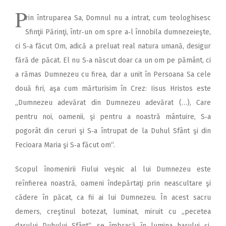
P
rin întruparea Sa, Domnul nu a intrat, cum teologhisesc
Sfinţii Părinţi, într‑un om spre a‑l înnobila dumnezeieşte,
ci S‑a făcut Om, adică a preluat real natura umană, desigur
fără de păcat. El nu S‑a născut doar ca un om pe pământ, ci
a rămas Dumnezeu cu firea, dar a unit în Persoana Sa cele
două firi, aşa cum mărturisim în Crez: Iisus Hristos este
„Dumnezeu adevărat din Dumnezeu adevărat (…), Care
pentru noi, oamenii, şi pentru a noastră mântuire, S‑a
pogorât din ceruri şi S‑a întrupat de la Duhul Sfânt şi din
Fecioara Maria şi S‑a făcut om“.
Scopul înomenirii Fiului veşnic al lui Dumnezeu este
reînfierea noastră, oameni îndepărtaţi prin neascultare şi
cădere în păcat, ca fii ai lui Dumnezeu. În acest sacru
demers, creştinul botezat, luminat, miruit cu „pecetea
darului Duhului Sfânt“, se îmbracă în lumina harului şi,