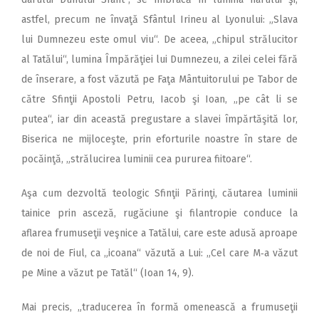
astfel, precum ne învaţă Sfântul Irineu al Lyonului: „Slava
lui Dumnezeu este omul viu“. De aceea, „chipul strălucitor
al Tatălui“, lumina Împărăţiei lui Dumnezeu, a zilei celei fără
de înserare, a fost văzută pe Faţa Mântuitorului pe Tabor de
către Sfinţii Apostoli Petru, Iacob şi Ioan, „pe cât li se
putea“, iar din această pregustare a slavei împărtăşită lor,
Biserica ne mijloceşte, prin eforturile noastre în stare de
pocăinţă, „strălucirea luminii cea pururea fiitoare“.
Aşa cum dezvoltă teologic Sfinţii Părinţi, căutarea luminii
tainice prin asceză, rugăciune şi filantropie conduce la
aflarea frumuseţii veşnice a Tatălui, care este adusă aproape
de noi de Fiul, ca „icoana“ văzută a Lui: „Cel care M‑a văzut
pe Mine a văzut pe Tatăl“ (Ioan 14, 9).
Mai precis, „traducerea în formă omenească a frumuseţii