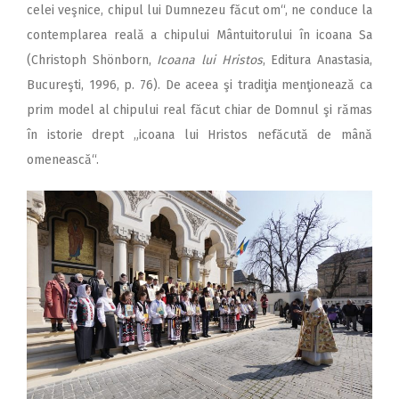
celei veşnice, chipul lui Dumnezeu făcut om“, ne conduce la
contemplarea reală a chipului Mântuitorului în icoana Sa
(Christoph Shönborn,
Icoana lui Hristos
, Editura Anastasia,
Bucureşti, 1996, p. 76). De aceea şi tradiţia menţionează ca
prim model al chipului real făcut chiar de Domnul şi rămas
în istorie drept „icoana lui Hristos nefăcută de mână
omenească“.