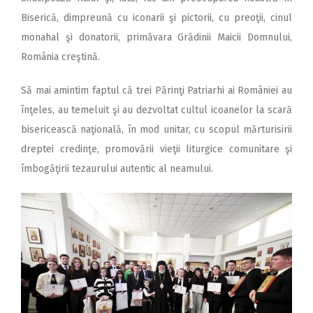
Biserică, dimpreună cu iconarii şi pictorii, cu preoţii, cinul
monahal şi donatorii, primăvara Grădinii Maicii Domnului,
România creştină.
Să mai amintim faptul că trei Părinţi Patriarhi ai României au
înţeles, au temeluit şi au dezvoltat cultul icoanelor la scară
bisericească naţională, în mod unitar, cu scopul mărturisirii
dreptei credinţe, promovării vieţii liturgice comunitare şi
îmbogăţirii tezaurului autentic al neamului.