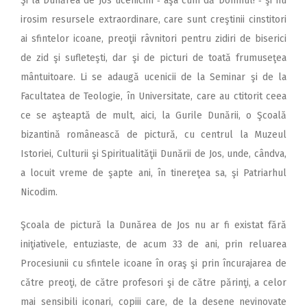
Şi la Dunărea de Jos ucenicim ‑ aşa cum dă Domnul! ‑ şi nu
irosim resursele extraordinare, care sunt creştinii cinstitori
ai sfintelor icoane, preoţii râvnitori pentru zidiri de biserici
de zid şi sufleteşti, dar şi de picturi de toată frumuseţea
mântuitoare. Li se adaugă ucenicii de la Seminar şi de la
Facultatea de Teologie, în Universitate, care au ctitorit ceea
ce se aşteaptă de mult, aici, la Gurile Dunării, o Şcoală
bizantină românească de pictură, cu centrul la Muzeul
Istoriei, Culturii şi Spiritualităţii Dunării de Jos, unde, cândva,
a locuit vreme de şapte ani, în tinereţea sa, şi Patriarhul
Nicodim.
Şcoala de pictură la Dunărea de Jos nu ar fi existat fără
iniţiativele, entuziaste, de acum 33 de ani, prin reluarea
Procesiunii cu sfintele icoane în oraş şi prin încurajarea de
către preoţi, de către profesori şi de către părinţi, a celor
mai sensibili iconari, copiii care, de la de­sene nevinovate