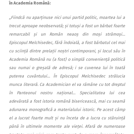
în Academia Română:
,,Fiindcă nu aparținuse nici unui partid politic, moartea lui a
trecut aproape neobservată; și totuși a fost un bărbat foarte
remarcabil și un Român neaoș din moși strămoși…
Episcopul Melchisedec, fără îndoială, a fost bărbatul cel mai
cu sciință dintre prelații noștri contimporani, și locul său în
Academia Română nu (a fost) o simplă conveniență politică
sau numai o greșală de adresă; i se cuvenea lui în toată
puterea cuvântului… În Episcopul Melchisedec strălucia
munca literară. Ca Academician el va rămâne cu tot dreptul
în Panteonul nostru național… Specialitatea lui cea
adevărată a fost istoria română bisericească, mai cu seamă
adunarea monografică a materialului istoric. Pe acest câmp
el a lucrat foarte mult și nu înceta de a lucra cu stăruință
până în ultimele momente ale vieței. Afară de numeroase