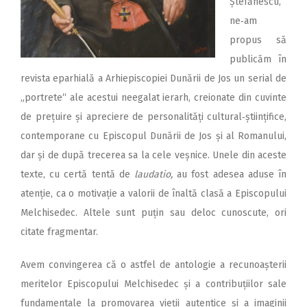
Ștefănescu,
ne‑am
propus să
publicăm în
revista eparhială a Arhiepiscopiei Dunării de Jos un serial de
„portrete“ ale acestui neegalat ierarh, creionate din cuvinte
de prețuire și apreciere de personalități cultural‑științifice,
contemporane cu Episcopul Dunării de Jos și al Romanului,
dar și de după trecerea sa la cele veșnice. Unele din aceste
texte, cu certă tentă de
laudatio,
au fost adesea aduse în
atenție, ca o motivație a valorii de înaltă clasă a Epis­copului
Melchisedec. Altele sunt puțin sau deloc cunoscute, ori
citate fragmentar.
Avem convingerea că o astfel de antologie a recunoașterii
meritelor Episcopului Melchisedec și a contribuțiilor sale
fundamentale la promovarea vieții autentice și a imaginii