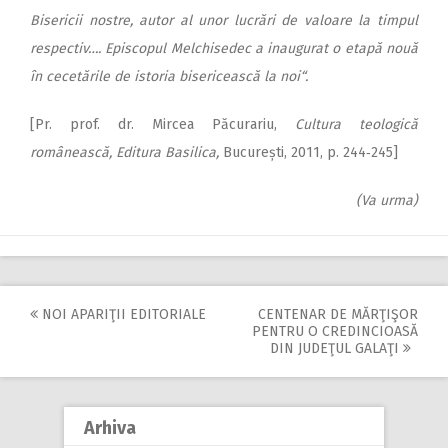
Bisericii nostre, autor al unor lucrări de valoare la timpul
respectiv…. Epis­copul Melchisedec a inaugurat o etapă nouă
în cecetările de istoria bisericească la noi“.
[Pr. prof. dr. Mircea Păcurariu,
Cultura teologică
românească,
Editura Basilica,
București, 2011, p. 244‑245]
(Va urma)
NOI APARIŢII EDITORIALE
CENTENAR DE MĂRŢIŞOR
Post
PENTRU O CREDINCIOASĂ
DIN JUDEŢUL GALAŢI
navigation
Arhiva