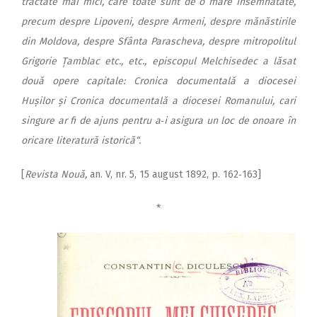
tractate mai mici, care toate sunt de o mare însemnătate,
precum despre Lipoveni, despre Armeni, despre mănăstirile
din Moldova, despre Sfânta Parascheva, despre mitropolitul
Grigorie Țamblac etc., etc., episcopul Melchisedec a lăsat
două opere capitale: Cronica documentală a diocesei
Hușilor și Cronica documentală a diocesei Romanului, cari
singure ar fi de ajuns pentru a‑i asigura un loc de onoare în
oricare literatură istorică“.
[
Revista Nouă,
an. V, nr. 5, 15 august 1892, p. 162‑163]
*