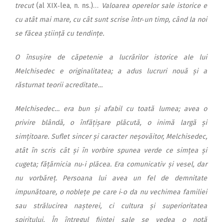
trecut
(al XIX‑lea, n. ns.)…
Valoarea operelor sale istorice e
cu atât mai mare, cu cât sunt scrise într‑un timp, când la noi
se făcea știință cu tendințe.
O însușire de căpetenie a lucrărilor istorice ale lui
Melchisedec e originalitatea; a adus lucruri nouă și a
răsturnat teorii acreditate…
Melchisedec… era bun și afabil cu toată lumea; avea o
privire blândă, o înfățișare plăcută, o inimă largă și
simțitoare. Suflet sincer și caracter neșovăitor, Melchisedec,
atât în scris cât și în vorbire spunea verde ce simțea și
cugeta; fățărnicia nu‑i plăcea. Era comunicativ și vesel, dar
nu vorbăreț. Persoana lui avea un fel de demnitate
impunătoare, o noblețe pe care i‑o da nu vechimea familiei
sau strălucirea nașterei, ci cultura și superioritatea
spiritului. În întregul ființei sale se vedea o notă