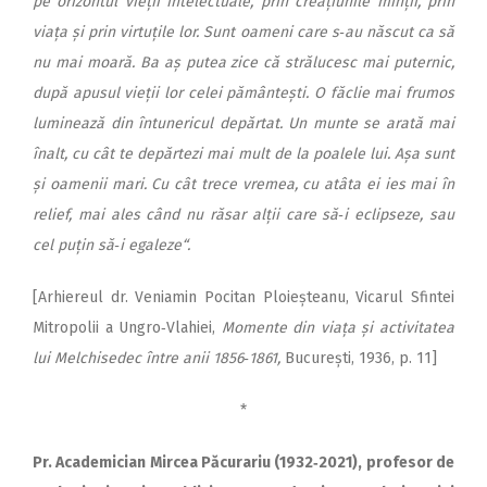
pe orizontul vieții intelectuale, prin creațiunile minții, prin
viața și prin virtuțile lor. Sunt oameni care s‑au născut ca să
nu mai moară. Ba aș putea zice că strălucesc mai puternic,
după apusul vieții lor celei pământești. O făclie mai frumos
luminează din întunericul depărtat. Un munte se arată mai
înalt, cu cât te depărtezi mai mult de la poalele lui. Așa sunt
și oamenii mari. Cu cât trece vremea, cu atâta ei ies mai în
relief, mai ales când nu răsar alții care să‑i eclipseze, sau
cel puțin să‑i egaleze“.
[Arhiereul dr. Veniamin Pocitan Ploieșteanu, Vicarul Sfintei
Mitropolii a Ungro‑Vlahiei,
Momente din viața și activitatea
lui Melchisedec între anii 1856‑1861,
București, 1936, p. 11]
*
Pr. Academician Mircea Păcurariu (1932‑2021), profesor de