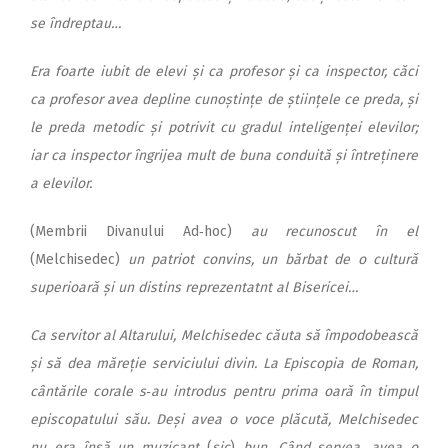
se îndreptau…
Era foarte iubit de elevi și ca profesor și ca inspector, căci
ca profesor avea depline cunoștințe de științele ce preda, și
le preda metodic și potrivit cu gradul inteligenței elevilor;
iar ca inspector îngrijea mult de buna conduită și întreținere
a elevilor.
(Membrii Divanului Ad‑hoc)
au recunoscut în el
(Melchisedec)
un patriot convins, un bărbat de o cultură
superioară și un distins reprezentatnt al Bisericei…
Ca servitor al Altarului, Melchisedec căuta să împodobească
și să dea măreție serviciului divin. La Episcopia de Roman,
cântările corale s‑au introdus pentru prima oară în timpul
episcopatului său. Deși avea o voce plăcută, Melchisedec
nu era însă un muzicant
(
sic
)
bun. Când servea, avea o