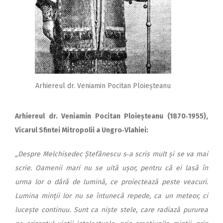
Arhiereul dr. Veniamin Pocitan Ploieșteanu
Arhiereul dr. Veniamin Pocitan Ploieșteanu (1870‑1955),
Vicarul Sfintei Mitropolii a Ungro‑Vlahiei:
„Despre Melchisedec Ștefă­nes­cu s‑a scris mult și se va mai
scrie. Oamenii mari nu se uită ușor, pentru că ei lasă în
urma lor o dâră de lumină, ce proiectează peste veacuri.
Lumina minții lor nu se întunecă repede, ca un meteor, ci
lucește continuu. Sunt ca niște stele, care radiază pururea