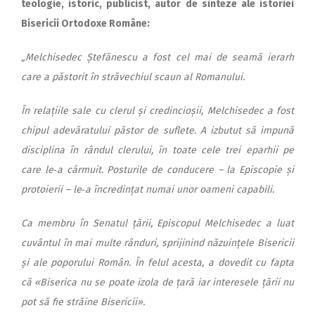
teologie, istoric, publicist, autor de sinteze ale istoriei
Bisericii Ortodoxe Române:
„Melchisedec Ștefănescu a fost cel mai de seamă ierarh
care a păstorit în străvechiul scaun al Romanului.
În relațiile sale cu clerul și credincioșii, Melchisedec a fost
chipul adevăratului păstor de suflete. A izbutut să impună
disciplina în rândul clerului, în toate cele trei eparhii pe
care le‑a cârmuit. Posturile de conducere – la Episcopie și
protoierii – le‑a încredințat numai unor oameni capabili.
Ca membru în Senatul țării, Episcopul Melchisedec a luat
cuvântul în mai multe rânduri, sprijinind năzuințele Bisericii
și ale poporului Român. În felul acesta, a dovedit cu fapta
că «Biserica nu se poate izola de țară iar interesele țării nu
pot să fie străine Bisericii».