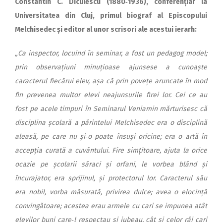
Constantin C. Diculescu (1880‑1936), conferențiar la
Universitatea din Cluj, primul biograf al Episcopului
Melchisedec și editor al unor scrisori ale acestui ierarh:
„Ca inspector, locuind în seminar, a fost un pedagog model;
prin observațiuni minuțioase ajunsese a cunoaște
caracterul fiecărui elev, așa că prin povețe aruncate în mod
fin prevenea multor elevi neajunsurile firei lor. Cei ce au
fost pe acele timpuri în Seminarul Veniamin mărturisesc că
disciplina școlară a părintelui Melchisedec era o disciplină
aleasă, pe care nu și‑o poate însuși oricine; era o artă în
accepția curată a cuvântului. Fire simțitoare, ajuta la orice
ocazie pe școlarii săraci și orfani, le vorbea blând și
încurajator, era sprijinul, și protectorul lor. Caracterul său
era nobil, vorba măsurată, privirea dulce; avea o elocință
convingătoare; acestea erau armele cu cari se impunea atât
elevilor buni care‑l respectau și iubeau, cât și celor răi cari