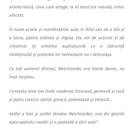
aristocratică, ceva care atrage; la el totul era natural, nimic
afectat.
În toate actele și manifestările sale, în felul său de a trăi și
a lucra, păstra ordinea și regula. Era om de acțiune și de
inițiativă: își urmărea aspirațiunile cu o stăruință
neobișnuită și prezenta lor nerealizare nu‑l descuraja.
Ca toți oamenii distinși, Melchisedec era foarte darnic, nu
însă risipitor…
Cunoștea bine trei limbi moderne: franceză, germană și rusă
și patru clasice: latină, greacă, paleoslavă și ebraică…
Astfel a fost și astfel rămâne Melchisedec: una din gloriile
epis­copatului român și o podoabă a țării sale“.