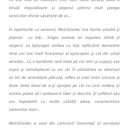
ținută impunătoare și poporul admira mult pompa
serviciilor divine săvârșite de el….
În raporturile cu oamenii, Melchisedec era foarte amabil și
popular cu toți… Singur numele lui impunea stimă și
respect. La Episcopie vorbea cu toți, nefăcând deosebire
între cel mai înalt funcționar al episcopiei și cel din urmă
servitor… Cu o bunătate rară trata pe cei mici și supuși; era
aspru și neînduplecat cu cei răi. În atitudinea sa observai
un fel de seninătate plăcută, reflex al unei inimi sincere și
bune. Avea darul de a‑și apropia pe cel cu care vorbea, și
acesta putea să‑i vorbească liber și deschis. Și sufletul său
era împodobit cu multe calități alese, caracteristice
oamenilor mari…
Melchisedec e unul din cărturarii însemnați ai secolului