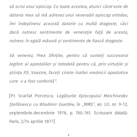
să scriu unui epis­cop. Cu toate acestea, atunci când este de
datoria mea să mă adresez unui venerabil episcop ortodox,
îmi îndeplinesc această datorie cu multă dragoste, căci
dacă nutresc sentimente de venerație față de acesta,
nutresc în egală măsură și sentimente de fiască dragoste.
Vă venerez, Prea Sfințite, pentru că sunteți succesorul
legitim al apostolilor și totodată pentru că, prin virtuțile și
știința P.S. Voastre, faceți cinste înaltei vrednicii apostolice
care v‑a fost conferită“.
[Pr. Scarlat Porcescu,
Legăturile Episcopului Melchisedec
Ștefănescu cu Wladimir Guettée,
în „MMS“, an. LII, nr. 9‑12,
septembrie‑decembrie 1976, p. 760‑761. Scrisoare datată:
Paris, 2/14 aprilie 1877]
*