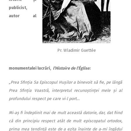
publicist,
autor al
Pr. Wladimir Guettée
monumentalei lucrări,
l’Histoire de l’Église:
„Prea Sfinția Sa Episcopul Hușilor a binevoit să fie, pe lângă
Prea Sfinția Voastră, interpretul recunoștinței mele și al
profundului respect pe care vi‑l port…
Mi‑aș fi îndeplinit mai de mult această datorie, dar, dat fiind
că din principiu respect atât de mult episcopatul ortodox,
prima mea tendință este de a ezita înainte de a‑mi îngădui