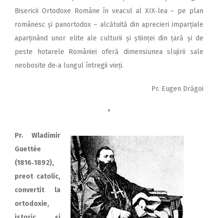
Bisericii Ortodoxe Române în veacul al XIX‑lea – pe plan
românesc și panortodox – alcătuită din aprecieri imparțiale
aparținând unor elite ale culturii și științei din țară și de
peste hotarele României oferă dimensiunea slujirii sale
neobosite de‑a lungul întregii vieți.
Pr. Eugen Drăgoi
*
Pr. Wladimir
Guettée
(1816‑1892),
preot catolic,
convertit la
ortodoxie,
istoric și