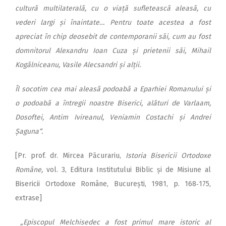
cultură multilaterală, cu o viață sufletească aleasă, cu
vederi largi și înaintate… Pentru toate acestea a fost
apreciat în chip deosebit de contemporanii săi, cum au fost
domnitorul Alexandru Ioan Cuza și prietenii săi, Mihail
Kogălniceanu, Vasile Alecsandri și alții.
Îl socotim cea mai aleasă podoabă a Eparhiei Romanului și
o podoabă a întregii noastre Biserici, alături de Varlaam,
Dosoftei, Antim Ivireanul, Veniamin Costachi și Andrei
Șaguna“.
[Pr. prof. dr. Mircea Păcurariu,
Istoria Bisericii Ortodoxe
Române,
vol. 3, Editura Institutului Biblic și de Misiune al
Bisericii Ortodoxe Române, București, 1981, p. 168‑175,
extrase]
„Episcopul Melchisedec a fost primul mare istoric al