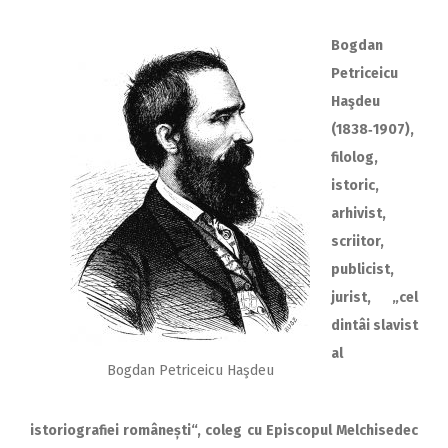
Bogdan
Petriceicu
Haşdeu
(1838‑1907),
filolog,
istoric,
arhivist,
scriitor,
publicist,
jurist, „cel
dintâi slavist
al
Bogdan Petriceicu Haşdeu
istoriografiei românești“, coleg cu Episcopul Melchisedec