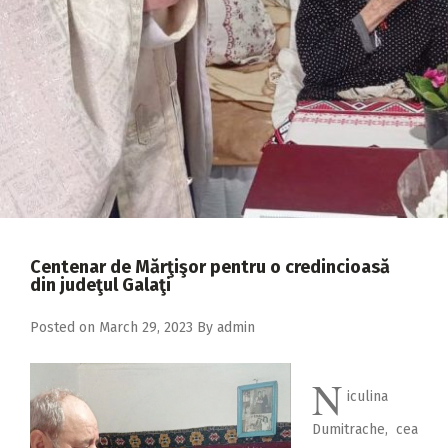
2018
2017
2016
2015
2014
2013
2012
Centenar de Mărţişor pentru o credincioasă
2011
din judeţul Galaţi
2010
Posted on
March 29, 2023
By
admin
2009
N
iculina
Dumitrache, cea