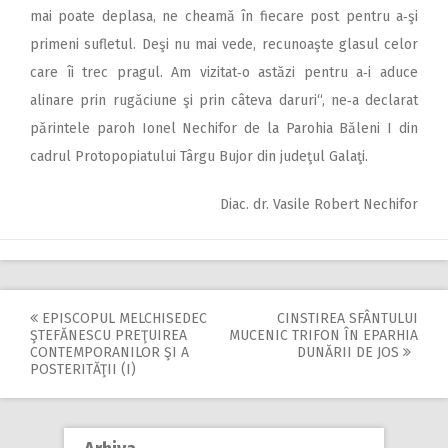
mai poate deplasa, ne cheamă în fiecare post pentru a‑şi
primeni sufletul. Deşi nu mai vede, recunoaşte glasul celor
care îi trec pragul. Am vizitat‑o astăzi pentru a‑i aduce
alinare prin rugăciune şi prin câteva daruri“, ne‑a declarat
părintele paroh Ionel Nechifor de la Parohia Băleni I din
cadrul Protopopiatului Târgu Bujor din judeţul Galaţi.
Diac. dr. Vasile Robert Nechifor
EPISCOPUL MELCHISEDEC
CINSTIREA SFÂNTULUI
Post
ŞTEFĂNESCU PREŢUIREA
MUCENIC TRIFON ÎN EPARHIA
CONTEMPORANILOR ŞI A
DUNĂRII DE JOS
navigation
POSTERITĂŢII (I)