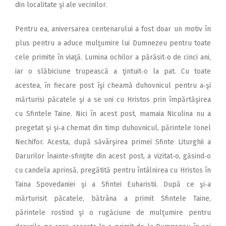
din localitate şi ale vecinilor.
Pentru ea, aniversarea centenarului a fost doar un motiv în
plus pentru a aduce mulţumire lui Dumnezeu pentru toate
cele primite în viaţă. Lumina ochilor a părăsit‑o de cinci ani,
iar o slăbiciune trupească a ţintuit‑o la pat. Cu toate
acestea, în fiecare post îşi cheamă duhovnicul pentru a‑şi
mărturisi păcatele şi a se uni cu Hristos prin împărtăşirea
cu Sfintele Taine. Nici în acest post, mamaia Niculina nu a
pregetat şi şi‑a chemat din timp duhovnicul, părintele Ionel
Nechifor. Acesta, după săvârşirea primei Sfinte Liturghii a
Darurilor înainte‑sfinţite din acest post, a vizitat‑o, găsind‑o
cu candela aprinsă, pregătită pentru întâlnirea cu Hristos în
Taina Spovedaniei şi a Sfintei Euharistii. După ce şi‑a
mărturisit păcatele, bătrâna a primit Sfintele Taine,
părintele rostind şi o rugăciune de mulţumire pentru