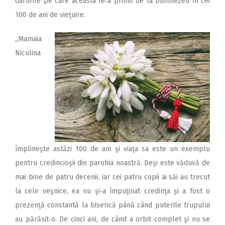
darurile pe care aceasta le‑a primit de la Dumnezeu în cei
100 de ani de vieţuire.
„Mamaia
Niculina
împlineşte astăzi 100 de ani şi viaţa sa este un exemplu
pentru credincioşii din parohia noastră. Deşi este văduvă de
mai bine de patru decenii, iar cei patru copii ai săi au trecut
la cele veşnice, ea nu şi‑a împuţinat credinţa şi a fost o
prezenţă constantă la biserică până când puterile trupului
au părăsit‑o. De cinci ani, de când a orbit complet şi nu se