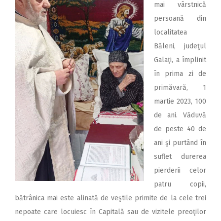
mai vârstnică
persoană din
localitatea
Băleni, judeţul
Galaţi, a împlinit
în prima zi de
primăvară, 1
martie 2023, 100
de ani. Văduvă
de peste 40 de
ani şi purtând în
suflet durerea
pierderii celor
patru copii,
bătrânica mai este alinată de veştile primite de la cele trei
nepoate care locuiesc în Capitală sau de vizitele preoţilor