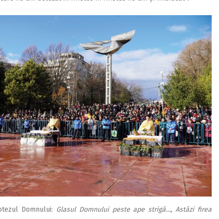
otezul Domnului:
Glasul Domnului peste ape strigă…, Astăzi firea