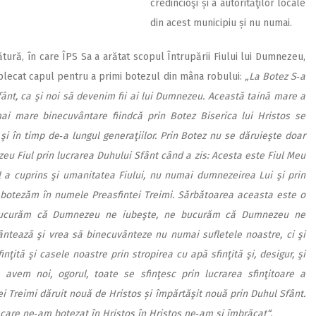
credincioşi și a autorităţilor locale
din acest municipiu și nu numai.
tură, în care ÎPS Sa a arătat scopul Întrupării Fiului lui Dumnezeu,
a plecat capul pentru a primi botezul din mâna robului:
„La Botez S‑a
fânt, ca şi noi să devenim fii ai lui Dumnezeu. Această taină mare a
i mare binecuvântare fiindcă prin Botez Biserica lui Hristos se
şi în timp de‑a lungul generaţiilor. Prin Botez nu se dăruieşte doar
zeu Fiul prin lucrarea Duhului Sfânt când a zis: Acesta este Fiul Meu
l a cuprins şi umanitatea Fiului, nu numai dumnezeirea Lui şi prin
e botezăm în numele Preasfintei Treimi. Sărbătoarea aceasta este o
 bucurăm că Dumnezeu ne iubeşte, ne bucurăm că Dumnezeu ne
tează şi vrea să binecuvânteze nu numai sufletele noastre, ci şi
nţită şi casele noastre prin stropirea cu apă sfinţită şi, desigur, şi
e avem noi, ogorul, toate se sfinţesc prin lucrarea sfinţitoare a
tei Treimi dăruit nouă de Hristos și împărtăşit nouă prin Duhul Sfânt.
are ne‑am botezat în Hristos în Hristos ne‑am și îmbrăcat“.