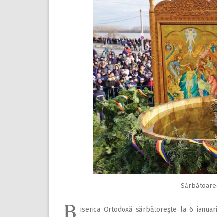
Sărbătoarea
B
iserica Ortodoxă sărbătoreşte la 6 ianuar