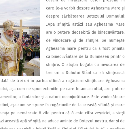
cuvânt de învăţătură celor prezenţi în
care le‑a vorbit despre Agheasma Mare şi
despre sărbătoarea Botezului Domnului:
„Apa sfinţită astăzi sau Agheasma Mare
are o putere deosebită de binecuvântare,
de vindecare şi de sfinţire. Se numeşte
Agheasma mare pentru că a fost primită
ca binecuvântare de la Dumnezeu printr‑o
sfinţire. O slujbă bogată cu invocarea de
trei ori a Duhului Sfânt ca să sfinţească
 dată de trei ori în partea ultimă a rugăciunii sfinţitoare. Agheasma
lui, aşa cum ne spun ecteniile pe care le‑am ascultat, are putere
 oamenilor, a fântânilor şi a naturii înconjurătoare. Este vindecătoare
 patimi, aşa cum se spune în rugăciunile de la această sfântă şi mare
neaţa pe nemâncate 8 zile pentru că 8 este cifra veşniciei, a vieţii
ăzi această apă sfinţită ne aduce aminte de Botezul nostru, dar şi de