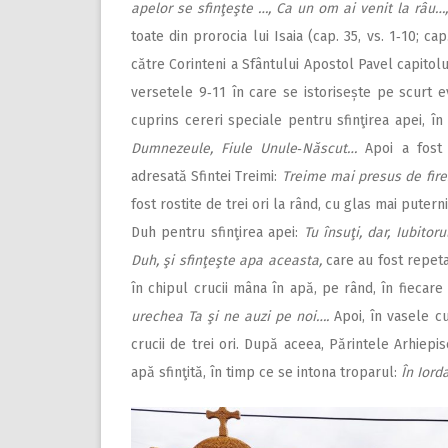
apelor se sfinţeşte …, Ca un om ai venit la râu…,
toate din prorocia lui Isaia (cap. 35, vs. 1‑10; cap.
către Corinteni a Sfântului Apostol Pavel capitolu
versetele 9‑11 în care se istorisește pe scurt
cuprins cereri speciale pentru sfinţirea apei, în
Dumnezeule, Fiule Unule‑Născut…
Apoi a fost 
adresată Sfintei Treimi:
Treime mai presus de fir
fost rostite de trei ori la rând, cu glas mai puter
Duh pentru sfinţirea apei:
Tu însuţi, dar, Iubito
Duh, şi sfinţeşte apa aceasta,
care au fost repetat
în chipul crucii mâna în apă, pe rând, în fiecare
ure­chea Ta şi ne auzi pe noi….
Apoi, în vasele c
crucii de trei ori. După aceea, Părintele Arhiepi
apă sfinţită, în timp ce se intona troparul:
În Ior