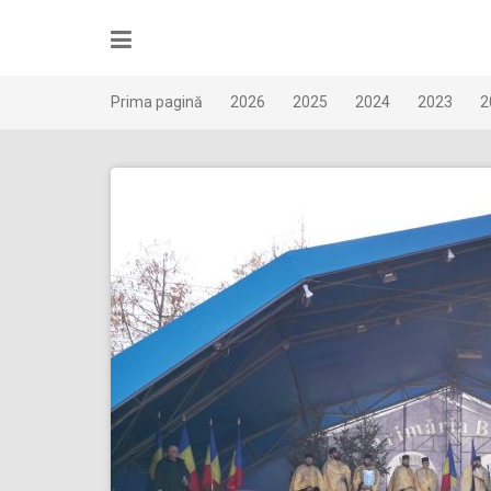
Skip
to
content
Prima pagină
2026
2025
2024
2023
2