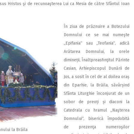
isus Hristos şi de recunoaşterea Lui ca Mesia de către Sfântul Ioan
În ziua de prăznuire a Botezului
Domnului ce se mai numeşte
„Epifania“ sau „Teofania“, adică
Arătarea Domnului, la orele
dimineții, Înaltpreasfinţitul Părinte
Casian, Arhiepiscopul Dunării de
Jos, a sosit în cel de al doilea oraș
din Eparhie, la Brăila, săvârșind
Sfânta Liturghie înconjurat de un
sobor de preoți și diaconi la
Catedrala cu hramul „Naşterea
Domnului“, biserică împodobită
de prezenţa numeroşilor
ului la Brăila