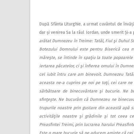
După Sfânta Liturghie, a urmat cuvântul de învăță
dar și venirea Sa la râul Iordan, unde smerit Și‑
arătat Dumnezeu în Treime: Tatăl, Fiul şi Duhul S
Botezului Domnului este pentru Biserică cea ma
măreşte, se întinde în spaţiu la toate popoarele 
iertarea păcatelor, ci şi înfierea omului în Dumne
cel iubit întru care am binevoit. Dumnezeu Tată
aceasta ne‑a cuprins pe noi pe toţi, cei care n
sărbătoare de binecuvântare şi bucurie. Ne
sfinţeşte. Ne bucurăm că Dumnezeu ne binecuvân
trupurile noastre prin gustare din această apă sfi
activităţile noastre şi grădinile şi tot ceea c
Preasfintei Treimi, prin lucrarea harului Preasfin
Este o mare bucurie să ne aducem aminte că cei c