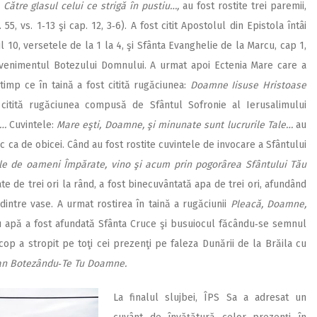
 Către glasul celui ce strigă în pustiu…,
au fost rostite trei paremii,
 55, vs. 1‑13 şi cap. 12, 3‑6). A fost citit Apostolul din Epistola întâi
l 10, versetele de la 1 la 4, şi Sfânta Evanghelie de la Marcu, cap 1,
 evenimentul Botezului Domnului. A urmat apoi Ectenia Mare care a
 timp ce în taină a fost citită rugăciunea:
Doamne Iisuse Hristoase
citită rugăciunea compusă de Sfântul Sofronie al Ieru­salimului
e…
Cuvintele:
Mare eşti, Doamne, şi minunate sunt lucrurile Tale…
au
nic ca de obicei. Când au fost rostite cuvintele de invocare a Sfântului
rule de oameni Împărate, vino şi acum prin po­gorârea Sfântului Tău
e de trei ori la rând, a fost binecuvântată apa de trei ori, afundând
 dintre vase. A urmat rostirea în taină a rugăciunii
Pleacă, Doamne,
u apă a fost afundată Sfânta Cruce şi busuiocul făcându‑se semnul
scop a stropit pe toţi cei prezenţi pe faleza Dunării de la Brăila cu
dan Botezându‑Te Tu Doamne.
La finalul slujbei, ÎPS Sa a adresat un