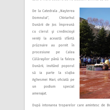
De la Catedrala „Naşterea
Domnului“, Chiriarhul
Dunării de Jos împreună
cu clerul şi credincioşii
veniți la această sfântă
prăznuire au pornit în
procesiune pe Calea
Călăraşilor până la faleza
Dunării, invitând poporul
să ia parte la slujba
Aghesmei Mari, oficiată pe
un podium special
amenajat.
După intonarea troparelor care amintesc de B