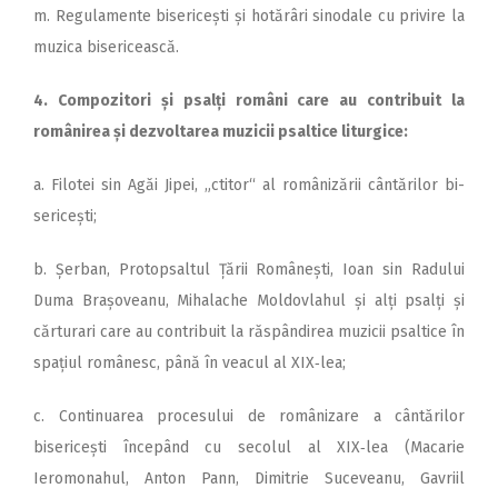
m. Regulamente bisericești și hotărâri sinodale cu privire la
muzica bisericească.
4. Compozitori și psalți români care au contribuit la
românirea și dezvoltarea muzicii psaltice liturgice:
a. Filotei sin Agăi Jipei, „ctitor“ al românizării cântărilor bi­
sericești;
b. Șerban, Protopsaltul Țării Românești, Ioan sin Radului
Duma Brașoveanu, Mihalache Moldovlahul și alți psalți și
cărturari care au contribuit la răspândirea muzicii psaltice în
spațiul românesc, până în veacul al XIX‑lea;
c. Continuarea procesului de românizare a cântărilor
bisericești începând cu secolul al XIX‑lea (Macarie
Ieromonahul, Anton Pann, Dimitrie Suceveanu, Gavriil