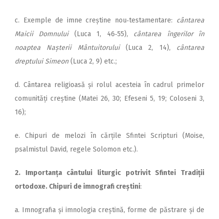
c. Exemple de imne creștine nou‑testamentare:
cântarea
Maicii Domnului
(Luca 1, 46‑55),
cântarea îngerilor în
noaptea Nașterii Mântuitorului
(Luca 2, 14),
cântarea
dreptului Simeon
(Luca 2, 9) etc.;
d. Cântarea religioasă și rolul acesteia în cadrul primelor
comunități creștine (Matei 26, 30; Efeseni 5, 19; Coloseni 3,
16);
e. Chipuri de melozi în cărțile Sfintei Scripturi (Moise,
psalmistul David, regele Solomon etc.).
2. Importanța cântului liturgic potrivit Sfintei Tradiții
ortodoxe. Chipuri de imnografi creștini
:
a. Imnografia și imnologia creștină, forme de păstrare și de