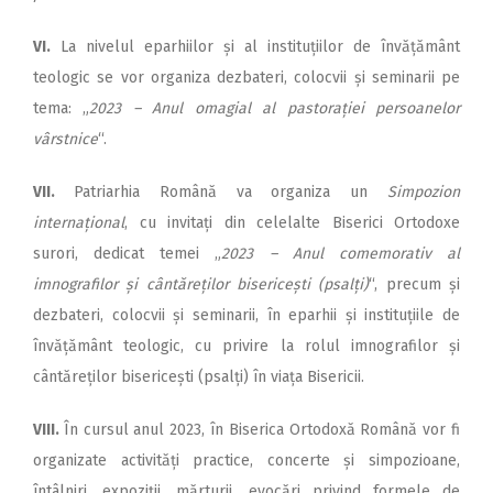
VI.
La nivelul eparhiilor și al instituțiilor de învățământ
teologic se vor organiza dezbateri, colocvii și seminarii pe
tema: „
2023 – Anul omagial al pastorației persoanelor
vârstnice
“.
VII.
Patriarhia Română va organiza un
Simpozion
internațional
, cu invitați din celelalte Biserici Ortodoxe
surori, dedicat temei „
2023 – Anul comemorativ al
imnografilor și cântăreților bisericești (psalți)
“, precum și
dezbateri, colocvii și seminarii, în eparhii și instituțiile de
învățământ teologic, cu privire la rolul imnografilor și
cântăreților bisericești (psalți) în viața Bisericii.
VIII.
În cursul anul 2023, în Biserica Ortodoxă Română vor fi
organizate activități practice, concerte și simpozioane,
întâlniri, expoziții, mărturii, evocări privind formele de