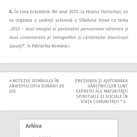
X.
În luna octombrie din anul 2023, la
Palatul Patriarhiei
, se
va organiza o ședință solemnă a Sfântului Sinod cu tema
„2023 –
Anul omagial al pastorației persoanelor vârstnice
și
Anul comemorativ al imnografilor și cântăreților bisericești
(psalți)
“, în Patriarhia Română.I
BOTEZUL DOMNULUI ÎN
PREŢUIREA ŞI AJUTORAREA
Post
ARHIEPISCOPIA DUNĂRII DE
VÂRSTNICILOR SUNT
JOS
EXPRESII ALE MATURITĂŢII
navigation
SPIRITUALE ŞI SOCIALE ÎN
VIAŢA COMUNITĂŢII *
Arhiva