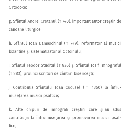
Ortodoxe;
g. Sfântul Andrei Cretanul († 740), important autor creștin de
canoane liturgice;
h. Sfântul Ioan Damaschinul († 749), reformator al muzicii
bizantine și sistematizator al Octoihului;
i. Sfântul Teodor Studitul († 826) și Sfântul Iosif Imnograful
(† 883), prolifici scriitori de cântări bisericești;
j. Contribuția Sfântului Ioan Cucuzel († 1360) la înfru­
musețarea muzicii psaltice;
k. Alte chipuri de imnografi creștini care și‑au adus
contribuția la înfrumusețarea și promovarea muzicii psal­
tice;