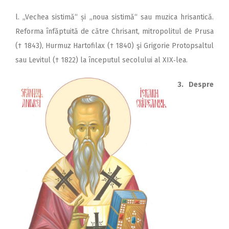
l. „Vechea sistimă“ și „noua sistimă“ sau muzica hrisantică.
Reforma înfăptuită de către Chrisant, mitropolitul de Prusa
(† 1843), Hurmuz Hartofilax († 1840) şi Grigorie Protopsaltul
sau Levitul († 1822) la începutul secolului al XIX‑lea.
3. Despre