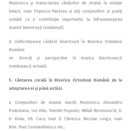
Musicescu și transcrierea cântărilor de strană în notație
liniară, Ioan Popescu-Pasărea și alți compozitori și psalți
români cu o contribuție importantă la înfrumusețarea
muzicii bisericești ro­mânești);
d. Uniformizarea cân­tării bisericești în Biserica Ortodoxă
Română;
ve. Direcții și perspective în muzica bisericească
românească actuală.
5. Cântarea corală în Biserica Ortodoxă Română de la
adoptarea ei și până astăzi.
a. Compozitori de seamă: Gavriil Musicescu, Alexandru
Podoleanu, Ion Vidu, Timotei Popovici, Mihail Berezovschi, D.
G. Kiriac, Gh. Cucu, Ioan D. Chirescu, Nicolae Lungu, Ioan
Brie, Paul Constantinescu etc.;