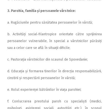
3. Parohia, familia și persoanele vârstnice:
a. Rugăciunile pentru sănătatea persoanelor în vârstă;
b. Activități social‑filantropice orientate către sprijinirea
persoanelor vulnerabile, în special a vârstnicilor părăsiți
sau a celor care se află în situații dificile;
c. Pastorația vârstnicilor din scaunul de Spovedanie;
d. Educația și formarea tinerilor în direcția responsabilizării,
cinstirii și respectării persoanelor în vârstă;
e. Rolul experienței bătrânilor în viața parohiei;
f. Conlucrarea preotului paroh cu specialiști (medici,
psihologi, asistenței sociali, autorități etc.) în scopul