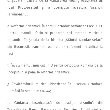
d. Școala muzicală de la Mănăstirea Neamț. Activitatea lui
Iosif Protopsaltul și a ucenicului acestuia, Visarion
Ieromonahul;
e. Reforma hrisantică în spațiul ortodox românesc (sec. XIX);
Petru Emanuil Efesiu și predarea noii metode muzicale
hrisantice în Școala de la biserica „Sfântul Nicolae‑Șelari“
din București; transmiterea datelor reformei hrisantice la
Iași;
f. Învățământul muzical în Biserica Ortodoxă Română de la
începuturi și până la reforma hrisantică;
g. Învățământul mu­zi­cal bisericesc în Biserica Ortodoxă
Română în secolele XIX‑XX;
h. Cântarea bisericească de tradiție bizantină din
Transilvania, Banat, Basarabia și Bucovina. Similitudini și