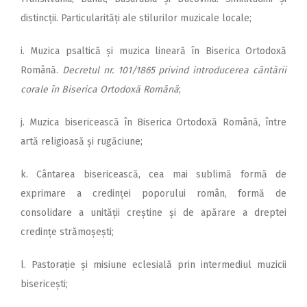
distincții. Particularități ale stilurilor muzicale locale;
i. Muzica psaltică și muzica lineară în Biserica Ortodoxă
Română.
Decretul nr. 101/1865 privind introducerea cântării
corale în Biserica Ortodoxă Română
;
j. Muzica bisericească în Biserica Ortodoxă Română, între
artă religioasă și rugăciune;
k. Cântarea bisericească, cea mai sublimă formă de
exprimare a credinței poporului român, formă de
consolidare a unității creștine și de apărare a dreptei
credințe strămoșești;
l. Pastorație și misiune eclesială prin intermediul muzicii
bisericești;