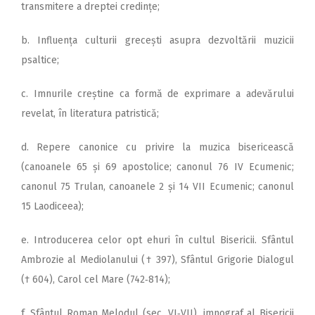
transmitere a dreptei credințe;
b. Influența culturii grecești asupra dezvoltării muzicii
psaltice;
c. Imnurile creștine ca formă de exprimare a adevărului
revelat, în literatura patristică;
d. Repere canonice cu privire la muzica bisericească
(canoanele 65 și 69 apostolice; canonul 76 IV Ecumenic;
canonul 75 Trulan, canoanele 2 și 14 VII Ecumenic; canonul
15 Laodiceea);
e. Introducerea celor opt ehuri în cultul Bisericii. Sfântul
Ambrozie al Mediolanului († 397), Sfântul Grigorie Dialogul
(† 604), Carol cel Mare (742‑814);
f. Sfântul Roman Melodul (sec. VI‑VII), imnograf al Bisericii