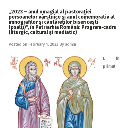
2018
„2023 – anul omagial al pastoraţiei
2017
persoanelor vârstnice şi anul comemorativ al
imnografilor şi cântăreţilor bisericeşti
2016
(psalţi)“, în Patriarhia Română: Program‑cadru
(liturgic, cultural şi mediatic)
2015
Posted on
February 1, 2023
By
admin
2014
2013
I. În
2012
primul
2011
2010
2009