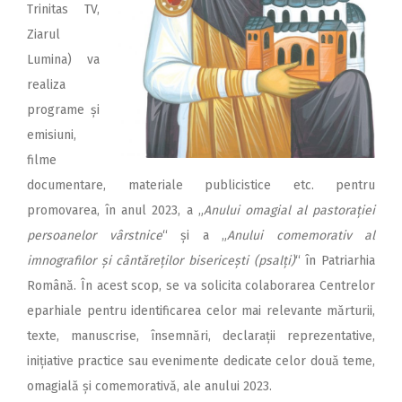
Trinitas TV,
Ziarul
Lumina) va
realiza
programe și
emisiuni,
filme
documentare, materiale publicistice etc. pentru
promovarea, în anul 2023, a „
Anului omagial al pastorației
persoanelor vârstnice
“ și a „
Anului comemorativ al
imnografilor și cântăreților bisericești (psalți)
“ în Patriarhia
Română. În acest scop, se va solicita colaborarea Centrelor
eparhiale pentru identificarea celor mai relevante mărturii,
texte, manuscrise, însemnări, declarații reprezentative,
inițiative practice sau evenimente dedicate celor două teme,
omagială și comemorativă, ale anului 2023.