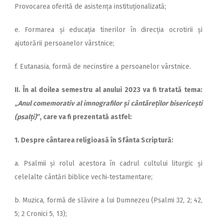
Provocarea oferită de asistența instituționalizată;
e. Formarea și educația tinerilor în direcția ocrotirii și
ajutorării persoanelor vârstnice;
f. Eutanasia, formă de necinstire a persoanelor vârstnice.
II. În al doilea semestru al anului 2023 va fi tratată tema:
„
Anul comemorativ al imnografilor și cântăreților bisericești
(psalți)
“, care va fi prezentată astfel:
1. Despre cântarea religioasă în Sfânta Scrip­tură:
a. Psalmii și rolul acestora în cadrul cultului liturgic și
celelalte cântări biblice vechi‑testamentare;
b. Muzica, formă de slăvire a lui Dumnezeu (Psalmi 32, 2; 42,
5; 2 Cronici 5, 13);