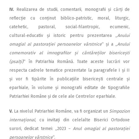
IV.
Realizarea de studii, comentarii, monografii și cărți de
reflecție cu conținut biblico‑patristic, moral, liturgic,
catehetic, pastoral, social‑filantropic, ecumenic,
cultural‑educativ și istoric pentru prezentarea „
Anului
omagial al pastorației persoanelor vârstnice
“ și a „
Anului
comemorativ al imnografilor și cântăreților bisericești
(psalți)
“ în Patriarhia Română. Toate aceste lucrări vor
respecta cadrele tematice prezentate la paragrafele I și II
și vor fi tipărite în publicațiile bisericești centrale și
eparhiale, în volume și monografii editate de tipografiile
Patriarhiei Române și de cele ale Centrelor eparhiale.
V.
La nivelul Patriarhiei Române, va fi organizat un
Simpozion
internațional
, cu invitați din celelalte Biserici Ortodoxe
surori, dedicat temei: „2023 –
Anul omagial al pastorației
persoanelor vârstnice
“.