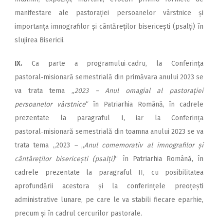
manifestare ale pastorației persoanelor vârstnice și
importanța imnografilor și cântăreților bisericești (psalți) în
slujirea Bisericii.
IX.
Ca parte a programului‑cadru, la Conferința
pastoral‑misionară semestrială din primăvara anului 2023 se
va trata tema „
2023 – Anul omagial al pas­torației
persoanelor vârst­­nice
“ în Patriarhia Ro­mână, în cadrele
prezentate la paragraful I, iar la Conferința
pastoral‑misionară semestrială din toamna anului 2023 se va
trata tema „2023
–
„
Anul comemorativ al imnografilor și
cântăreților bisericești (psalți)
“ în Patriarhia Română, în
cadrele prezentate la paragraful II, cu posibilitatea
aprofundării acestora și la conferințele preoțești
administrative lunare, pe care le va stabili fiecare eparhie,
precum și în cadrul cercurilor pastorale.