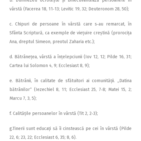
b. Dumnezeu ocrotește și binecuvântează persoanele în
vârstă (Facerea 18, 11‑13; Levitic 19, 32; Deuteronom 28, 50);
c. Chipuri de persoane în vârstă care s‑au remarcat, în
Sfânta Scriptură, ca exemple de viețuire creștină (prorocița
Ana, dreptul Simeon, preotul Zaharia etc.);
d. Bătrânețea, vârstă a înțe­lepciunii (Iov 12, 12; Pilde 16, 31;
Cartea lui Solomon 4, 9; Eccle­siast 8, 9);
e. Bătrânii, în calitate de sfătuitori ai comunității. „Datina
bătrânilor“ (Iezechiel 8, 11; Ecclesiast 25, 7‑8; Matei 15, 2;
Marcu 7, 3, 5);
f. Calitățile persoanelor în vârstă (Tit 2, 2‑3);
g.Tinerii sunt educați să îi cinstească pe cei în vârstă (Pilde
22, 6; 23, 22; Ecclesiast 6, 35; 8, 6).