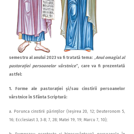
semestru al anului 2023 va fi tratată tema:
„
Anul omagial al
pastorației persoanelor vârstnice
“, care va fi prezentată
astfel:
1. Forme ale pas­to­rației și/sau cinstirii per­soanelor
vârstnice în Sfân­ta Scriptură:
a. Porunca cinstirii pă­rinților (Ieșirea 20, 12; Deuteronom 5,
16; Ecclesiast 3, 3‑8; 7, 28; Matei 19, 19; Marcu 7, 10);