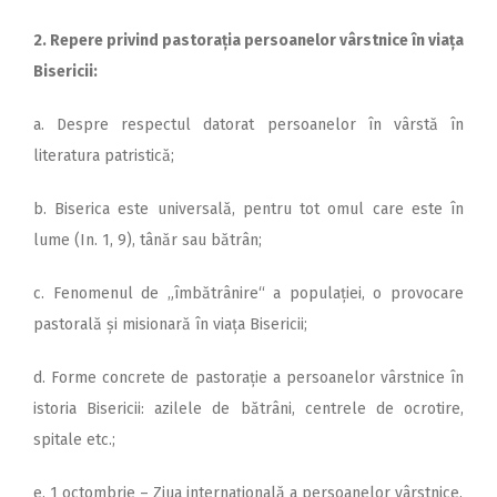
2. Repere privind pastorația persoanelor vârstnice în viața
Bisericii:
a. Despre respectul datorat persoanelor în vârstă în
literatura patristică;
b. Biserica este universală, pentru tot omul care este în
lume (In. 1, 9), tânăr sau bătrân;
c. Fenomenul de „îmbătrânire“ a populației, o provocare
pastorală și misionară în viața Bisericii;
d. Forme concrete de pas­torație a persoanelor vârstnice în
istoria Bisericii: azilele de bătrâni, centrele de ocrotire,
spitale etc.;
e. 1 octombrie – Ziua internațională a persoanelor vârstnice.