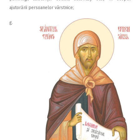
ajutorării persoanelor vârstnice;
g.