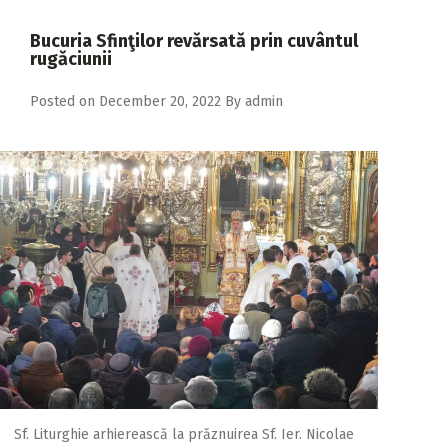
2018
Bucuria Sfinţilor revărsată prin cuvântul
2017
rugăciunii
2016
Posted on
December 20, 2022
By
admin
2015
2014
2013
2012
2011
2010
2009
Sf. Liturghie arhierească la prăznuirea Sf. Ier. Nicolae