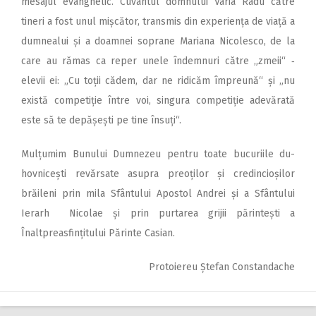
mesajul evanghelic. Cuvântul domnului Varia Radu către
tineri a fost unul mișcător, transmis din experiența de viață a
dumnealui și a doamnei soprane Mariana Nicolesco, de la
care au rămas ca reper unele îndemnuri către „zmeii“ ‑
elevii ei: „Cu toții cădem, dar ne ridicăm împreună“ și „nu
există competiție între voi, singura competiție adevărată
este să te depășești pe tine însuți“.
Mulțumim Bunului Dumnezeu pentru toate bucuriile du­
hovnicești revărsate asupra preoților și credincioșilor
brăileni prin mila Sfântului Apostol Andrei și a Sfântului
Ierarh Nicolae și prin purtarea grijii părintești a
Înaltpreasfințitului Părinte Casian.
Protoiereu Ștefan Constandache