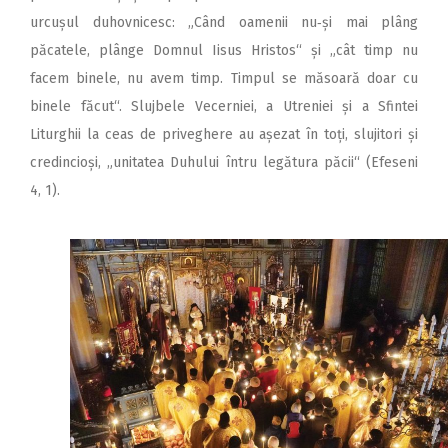
urcușul duhovnicesc: „Când oamenii nu‑și mai plâng
păcatele, plânge Domnul Iisus Hristos“ și „cât timp nu
facem binele, nu avem timp. Timpul se măsoară doar cu
binele făcut“. Slujbele Vecerniei, a Utreniei și a Sfintei
Liturghii la ceas de priveghere au așezat în toți, slujitori și
credincioși, „unitatea Duhului întru legătura păcii“ (Efeseni
4, 1).