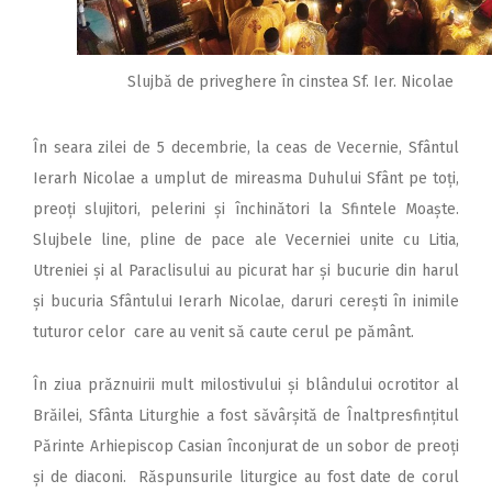
Slujbă de priveghere în cinstea Sf. Ier. Nicolae
În seara zilei de 5 decembrie, la ceas de Vecernie, Sfântul
Ierarh Nicolae a umplut de mireasma Duhului Sfânt pe toți,
preoți slujitori, pelerini și închinători la Sfintele Moaște.
Slujbele line, pline de pace ale Vecerniei unite cu Litia,
Utreniei și al Paraclisului au picurat har și bucurie din harul
și bucuria Sfântului Ierarh Nicolae, daruri cerești în inimile
tuturor celor care au venit să caute cerul pe pământ.
În ziua prăznuirii mult milostivului și blândului ocrotitor al
Brăilei, Sfânta Liturghie a fost săvârșită de Înaltpresfințitul
Părinte Arhiepiscop Casian înconjurat de un sobor de preoți
și de diaconi. Răspunsurile liturgice au fost date de corul