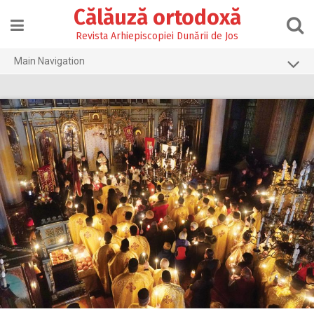
Skip
Călăuză ortodoxă
to
content
Revista Arhiepiscopiei Dunării de Jos
Main Navigation
Prima pagină
2026
2025
2024
2023
2022
2021
2020
2019