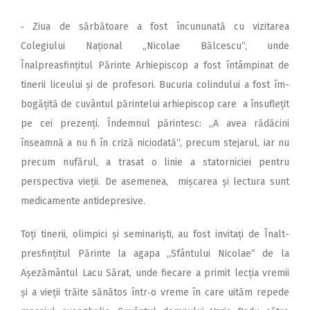
‑ Ziua de sărbătoare a fost încununată cu vizitarea
Colegiului Național „Nicolae Bălcescu“, unde
Înalpreasfințitul Pă­rinte Arhiepis­cop a fost întâmpinat de
tinerii liceului și de profesori. Bucuria colindului a fost îm­
bogățită de cuvântul părintelui arhiepiscop care a însuflețit
pe cei prezenți. Îndemnul părintesc: „A avea rădăcini
înseamnă a nu fi în criză niciodată“, precum stejarul, iar nu
precum nufărul, a trasat o linie a statorniciei pentru
perspectiva vieții. De asemenea, mișcarea și lectura sunt
medicamente antidepresive.
Toți tinerii, olimpici și se­minariști, au fost invitați de Înalt­
presfințitul Părinte la agapa ,,Sfântului Nicolae“ de la
Așezământul Lacu Sărat, unde fiecare a primit lecția vremii
și a vieții trăite sănătos într‑o vreme în care uităm repede