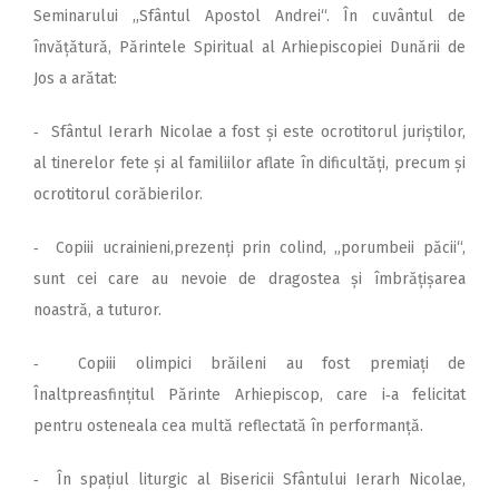
Seminarului ,,Sfântul Apostol Andrei“. În cuvântul de
învățătură, Părintele Spiritual al Arhiepiscopiei Dunării de
Jos a arătat:
‑ Sfântul Ierarh Nicolae a fost și este ocrotitorul juriștilor,
al tinerelor fete și al familiilor aflate în dificultăți, precum și
ocrotitorul corăbierilor.
‑ Copiii ucrainieni,prezenți prin colind, „porumbeii păcii“,
sunt cei care au nevoie de dragostea și îmbrățișarea
noastră, a tuturor.
‑ Copiii olimpici brăileni au fost premiați de
Înaltpreasfințitul Părinte Arhiepiscop, care i‑a felicitat
pentru osteneala cea multă reflectată în performanță.
‑ În spațiul liturgic al Bisericii Sfântului Ierarh Nicolae,