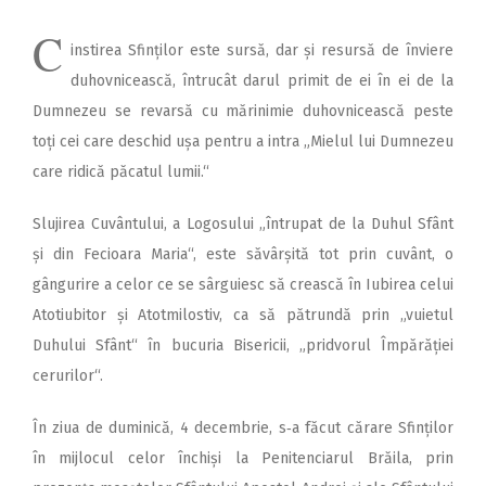
C
instirea Sfinților este sursă, dar și resursă de înviere
duhovnicească, întrucât darul primit de ei în ei de la
Dumnezeu se revarsă cu mărinimie duhovnicească peste
toți cei care deschid ușa pentru a intra „Mielul lui Dumnezeu
care ridică păcatul lumii.“
Slujirea Cuvântului, a Logosului „întrupat de la Duhul Sfânt
și din Fecioara Maria“, este săvârșită tot prin cuvânt, o
gângurire a celor ce se sârguiesc să crească în Iubirea celui
Atotiubitor și Atotmilostiv, ca să pătrundă prin „vuietul
Duhului Sfânt“ în bucuria Bisericii, „pridvorul Împărăției
cerurilor“.
În ziua de duminică, 4 decembrie, s‑a făcut cărare Sfinților
în mijlocul celor închiși la Penitenciarul Brăila, prin