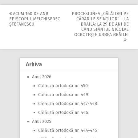
ACUM 160 DE ANI!
PROCESIUNEA ,,CĂLĂTORI PE
Post
EPISCOPUL MELCHISEDEC
CĂRĂRILE SFINŢILOR“ – LA
ȘTEFĂNESCU
BRĂILA: LA 29 DE ANI DE
navigation
CÂND SFÂNTUL NICOLAE
OCROTEŞTE URBEA BRĂILEI
Arhiva
Anul 2026
Călăuză ortodoxă nr. 450
Călăuză ortodoxă nr. 449
Călăuză ortodoxă nr. 447-448
Călăuză ortodoxă nr. 446
Anul 2025
Călăuză ortodoxă nr. 444-445