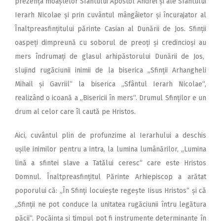
prezența moaștelor Sfântului Apostol Andrei și ale Sfântului
Ierarh Nicolae și prin cuvântul mângâietor și încurajator al
Înaltpreasfințitului părinte Casian al Dunării de Jos. Sfinții
oaspeți dimpreună cu soborul de preoți și credincioși au
mers îndrumați de glasul arhipăstorului Dunării de Jos,
slujind rugăciunii inimii de la biserica ,,Sfinții Arhangheli
Mihail și Gavriil“ la biserica ,,Sfântul Ierarh Nicolae“,
realizând o icoană a „Bisericii în mers“. Drumul Sfinților e un
drum al celor care îl caută pe Hristos.
Aici, cuvântul plin de profunzime al Ierarhului a deschis
ușile inimilor pentru a intra, la lumina lumânărilor, „Lumina
lină a sfintei slave a Tatălui ceresc“ care este Hristos
Domnul. Înaltpreasfințitul Părinte Arhiepiscop a arătat
poporului că: „În Sfinți locuiește regește Iisus Hristos“ și că
„Sfinții ne pot conduce la unitatea rugăciunii întru legătura
păcii“. Pocăința și timpul pot fi instrumente determinante în