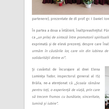
partenere), prezentate de dl prof. gr. I Daniel Ion
În partea a doua a întâlnirii, Înaltpreasfințitul P
ca
,,un prilej de sinteză între promotorii spiritualit
exprimată și de elevii prezenți, despre care Înal
urmăm în căutările lor, care vin din iubirea de 
solidarității dintre ei“.
Și cuvântul de încurajare al dnei Elena
Luminița Tudor, inspectorul general al ISJ
Brăila, ne‑a atenționat că
,,Școala rămâne
pentru toți, o experiență de viață, prin care
să trecem frumos cu bunătate, sinceritate,
lumină și iubire“.