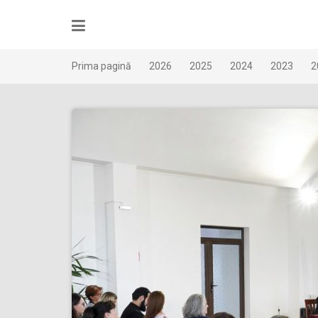
Skip
to
content
Prima pagină
2026
2025
2024
2023
2