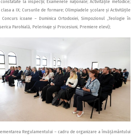
constatate la inspecții; Examenele na­ționale; Activitățile metodice;
lasa a IX; Cursurile de for­mare; Olimpiadele șco­lare și Activitățile
ae; Concurs icoa­ne – Duminica Or­­to­doxiei, Simpozio­nul ,,Teologie în
Biserica Parohială, Pelerinaje și Procesiuni, Premiere elevi);
lementarea Regulamentului – cadru de organizare a învățământului