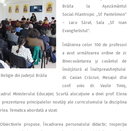
Brăila la Așezământul
Social‑Filantropic ,,Sf. Pantelimon“
– Lacu Sărat, Sala ,,Sf. Ioan
Evanghelistul“.
Întâlnirea celor 100 de profesori
a avut următoarea ordine de zi:
Binecuvântarea și cuvântul de
învățătură al Înaltpreasfințitului
Religie din județul Brăila
dr. Casian Crăciun; Mesajul dlui
conf. univ. dr. Vasile Timiș,
adrul Ministerului Educației; Scurtă alocuțiune a dnei prof. Elena
i prezentarea principalelor noutăţi ale curriculumului la disciplina
rlea. Tematica abordată a vizat:
biectivele pro­puse, Încadrarea personalului didactic; Inspecția