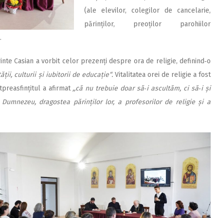
(ale elevilor, colegilor de cancelarie,
părinților, preoților parohiilor
.
ărinte Casian a vorbit celor prezenți despre ora de religie, definind‑o
ății, culturii și iubitorii de educație“.
Vitalitatea orei de religie a fost
tpreasfințitul a afirmat
,,că nu trebuie doar să‑i ascultăm, ci să‑i și
Dumnezeu, dra­gostea părinților lor, a profesorilor de religie și a