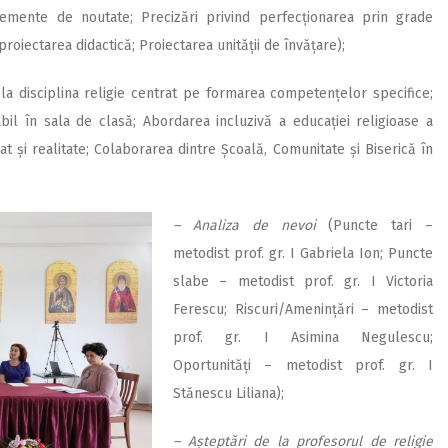
emente de noutate; Precizări privind perfecționarea prin grade
 proiectarea didactică; Proiectarea unității de învățare);
la disciplina religie centrat pe formarea competențelor specifice;
abil în sala de clasă; Abordarea incluzivă a educației religioase a
t și realitate; Colaborarea dintre Școală, Comunitate și Biserică în
– Analiza de nevoi
(Puncte tari –
metodist prof. gr. I Gabriela Ion; Puncte
slabe – metodist prof. gr. I Victoria
Ferescu; Riscuri/Amenințări – metodist
prof. gr. I Asimina Negulescu;
Oportunități – metodist prof. gr. I
Stănescu Liliana);
– Așteptări de la profesorul de religie