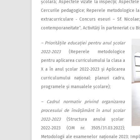
școlară; Aspectele vizate la inspecții; Aspectele 
Cercurile pe­­dagogice; Reperele me­todologice la c
ex­­tracurriculare ‑ Con­­curs eseuri – Sf. Ni­­co­l
contem­po­raneitate“, Activități în partene­riat cu 
– Prioritățile educației pentru anul școlar
2022‑2023
(Reperele metodologice
pentru aplicarea curriculumului la clasa a
X a în anul școlar 2022
‑
2023 și Aplicarea
curriculumului național: planuri cadru,
programele și manualele școlare);
– Cadrul normativ privind organizarea
procesului de învăță­mânt în anul școlar
2022‑2023
(Structura anului școlar
2022
‑
2023 (OM nr. 3505/31.03.2022);
Metodologii ale examenelor naționale 2023; Imp