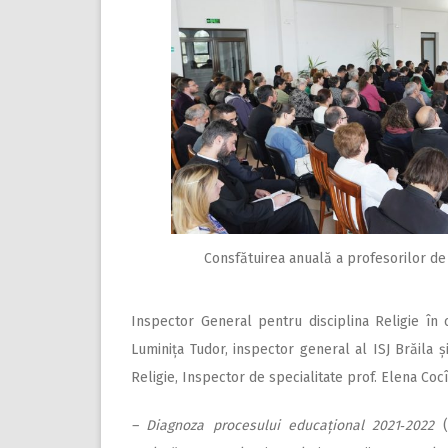
Consfătuirea anuală a profesorilor de 
Inspector General pentru disciplina Religie în c
Luminița Tudor, inspector general al ISJ Brăila ș
Religie, Inspector de specialitate prof. Elena Cocî
– Diagnoza procesului edu­ca­
țio­nal 2021‑2022
(O