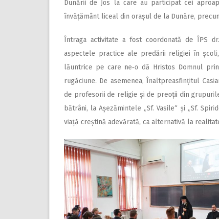
Dunării de Jos la care au participat cei aproa
învățământ liceal din orașul de la Dunăre, precum 
Întraga activitate a fost coordonată de ÎPS dr
aspectele practice ale predării religiei în școli
lăuntrice pe care ne‑o dă Hristos Domnul prin r
rugăciune. De asemenea, Înaltpreasfințitul Casian 
de profesorii de religie și de preoții din grupurile 
bătrâni, la Așezămintele „Sf. Vasile“ și „Sf. Spiri
viață creștină adevărată, ca alternativă la realitat