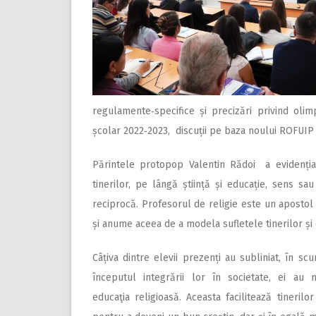
regulamente‑specifice și precizări privind olim
școlar 2022‑2023, discuții pe baza noului ROFUIP p
Părintele protopop Valentin Rădoi a evidențiat
tinerilor, pe lângă știință și educație, sens s
reciprocă. Profesorul de religie este un apostol a
și anume aceea de a modela sufletele tinerilor și
Câțiva dintre elevii prezenți au subliniat, în scur
începutul integrării lor în societate, ei au
educaţia religioasă. Aceasta facilitează tineril