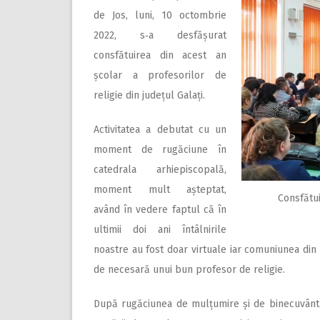
de Jos, luni, 10 octombrie
2022, s‑a desfășurat
consfătuirea din acest an
școlar a profesorilor de
religie din județul Galați.
Activitatea a debutat cu un
moment de rugăciune în
catedrala arhiepiscopală,
moment mult așteptat,
Consfătui
având în vedere faptul că în
ultimii doi ani întâlnirile
noastre au fost doar virtuale iar comuniunea din f
de necesară unui bun profesor de religie.
După rugăciunea de mul­țumire și de binecuvântare