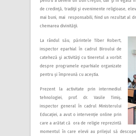
pentru a deveni un bun creştin, dar şi în egală 
de credinţă, tradiţii şi evenimente religioase, elev
mai buni, mai responsabili, fiind un rezultat al 
chemarea divinităţii.
La rândul său, părintele Tiber Robert,
inspector eparhial în cadrul Biroului de
cateheză şi activităţi cu tineretul a vorbit
despre programele eparhiale organizate
pentru și împreună cu aceștia.
Prezent la activitate prin intermediul
tehnologiei, prof. dr. Vasile Timiș,
inspector general în cadrul Ministerului
Educației, a avut o intervenție online prin
care a arătat că ora de religie reprezintă
momentul în care elevii au prilejul să descopere 