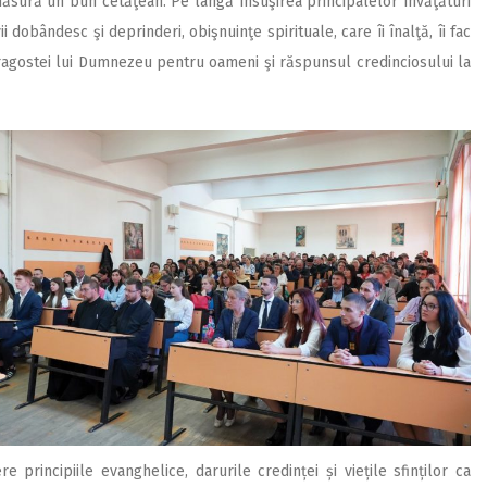
măsură un bun cetăţean. Pe lângă însuşirea principalelor învăţături
ii dobândesc şi deprinderi, obişnuinţe spirituale, care îi înalţă, îi fac
dragostei lui Dumnezeu pentru oameni şi răspunsul credinciosului la
principiile evanghelice, darurile credinței și viețile sfinților ca