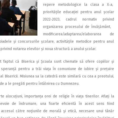
repere metodologice la clasa a X‑a,
prioritățile educației pentru anul școlar
2022‑2023, cadrul normativ privind
organizarea procesului de învățământ,
modificarea/adaptarea/elaborarea de
piadele și concursurile școlare, activitățile metodice pentru anul
rivind notarea elevilor și noua structură a anului școlar.
 faptul că Biserica și Școala sunt chemate să ofere copiilor și
au speranță pentru a trăi viața în comuniune de iubire și prețuire
l Bisericii. Misiunea sa la catedră este similară cu cea a preotului,
 de a le pregăti pentru întâlnirea cu Dumnezeu.
te alocuțiuni, importanța orei de religie în viața tinerilor. Aflați la
 nevoie de îndrumare, una foarte eficientă în acest sens fiind
or accesul către noţiunile de morală şi etică, necesare unui tânăr