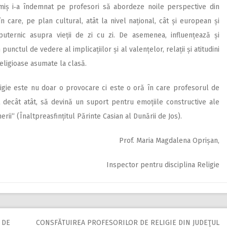
iș i‑a îndemnat pe profesori să abordeze noile perspective din
în care, pe plan cultural, atât la nivel național, cât și european și
 puternic asupra vieții de zi cu zi. De asemenea, influențează și
unctul de vedere al implicațiilor și al valențelor, relații și atitudini
religioase asumate la clasă.
eligie este nu doar o provocare ci este o oră în care profesorul de
lt decât atât, să devină un suport pentru emoțiile constructive ale
erii“ (Înalt­­preasfințitul Pă­rinte Casian al Dunării de Jos).
Prof. Maria Magdalena Oprișan,
Inspector pentru disciplina Religie
 DE
CONSFĂTUIREA PROFESORILOR DE RELIGIE DIN JUDEŢUL