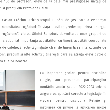
pe 150 de profesori, elevi de la cele mai prestigioase unități de
și preoții din Protoieria Galați.
. Casian Crăciun, Arhiepiscopul Dunării de Jos, care a evidențiat
, necesitatea rugăciunii în viața elevilor, „redescoperirea energiei
ugăciune“, citirea Sfintei Scripturi, dezvoltarea unor grupuri de
a subliniat importanța activităților cu tinerii, activități coordonate
de cateheză, activități iniţiate chiar de tinerii liceeni la azilurile de
don“, precum și alte activități tinerești, care să atragă elevii către o
ea zilelor noastre.
Ca inspector școlar pentru disciplina
religie, am prezentat participanților
noutățile anului școlar 2022‑2023 privind
asigurarea aplicării corecte a legislației în
vigoare pentru disciplina Religie și
instruirea cu privire la aplicarea noilor