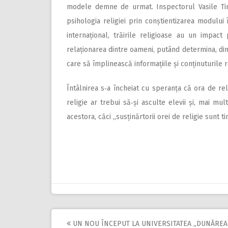
modele demne de urmat. Inspectorul Vasile Tim
psihologia religiei prin conștientizarea modului 
internațional, trăirile religioase au un impact
relaționarea dintre oameni, putând determina, din p
care să împlinească informațiile și conținuturile 
Întâlnirea s‑a încheiat cu spe­ranța că ora de r
religie ar trebui să‑și asculte elevii și, mai mu
acestora, căci „susținărtorii orei de religie sunt tin
UN NOU ÎNCEPUT LA UNIVERSITATEA „DUNĂREA