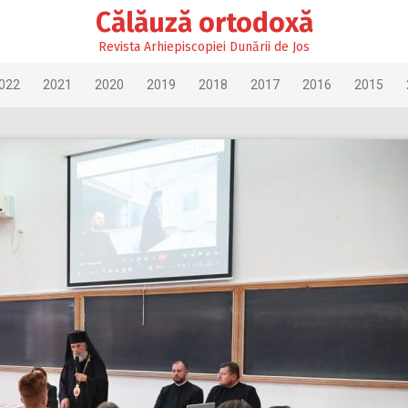
Călăuză ortodoxă
Revista Arhiepiscopiei Dunării de Jos
022
2021
2020
2019
2018
2017
2016
2015