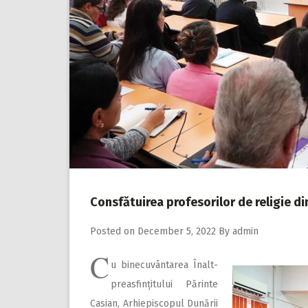
Consfătuirea profesorilor de religie di
Posted on
December 5, 2022
By
admin
C
u binecuvântarea Înalt­­
preasfințitului Pă­rinte
Casian, Arhiepiscopul Dunării