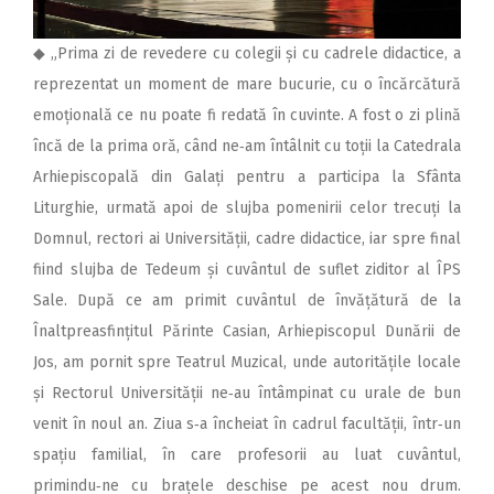
◆ „Prima zi de revedere cu colegii și cu cadrele didactice, a
reprezentat un moment de mare bucurie, cu o încărcătură
emoțională ce nu poate fi redată în cuvinte. A fost o zi plină
încă de la prima oră, când ne‑am întâlnit cu toții la Catedrala
Arhiepiscopală din Galați pentru a participa la Sfânta
Liturghie, urmată apoi de slujba pomenirii celor trecuți la
Domnul, rectori ai Universității, cadre didactice, iar spre final
fiind slujba de Tedeum și cuvântul de suflet ziditor al ÎPS
Sale. După ce am primit cuvântul de învățătură de la
Înaltpreasfințitul Părinte Casian, Arhiepiscopul Dunării de
Jos, am pornit spre Teatrul Muzical, unde autoritățile locale
și Rectorul Universității ne‑au întâmpinat cu urale de bun
venit în noul an. Ziua s‑a încheiat în cadrul facultății, într‑un
spațiu familial, în care profesorii au luat cuvântul,
primindu‑ne cu brațele deschise pe acest nou drum.