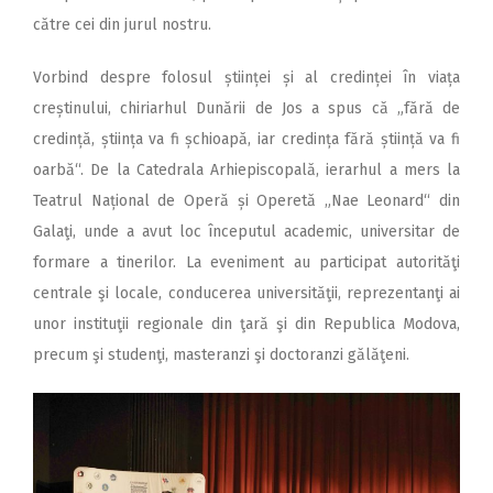
către cei din jurul nostru.
Vorbind despre folosul științei și al credinței în viața
creștinului, chiriarhul Dunării de Jos a spus că „fără de
credință, știința va fi șchioapă, iar credința fără știință va fi
oarbă“. De la Catedrala Arhiepiscopală, ierarhul a mers la
Teatrul Național de Operă și Operetă „Nae Leonard“ din
Galaţi, unde a avut loc începutul academic, universitar de
formare a tinerilor. La eveniment au participat autorităţi
centrale şi locale, conducerea universităţii, reprezentanţi ai
unor instituţii regionale din ţară şi din Republica Modova,
precum şi studenţi, masteranzi şi doctoranzi gălăţeni.