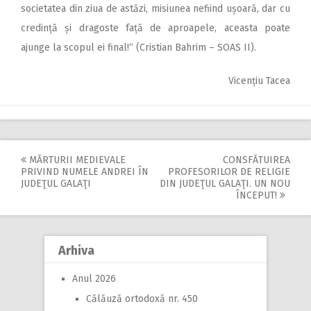
societatea din ziua de astăzi, misiunea nefiind ușoară, dar cu
credință și dragoste față de aproapele, aceasta poate
ajunge la scopul ei final!“ (Cristian Bahrim – SOAS II).
Vicențiu Tacea
MĂRTURII MEDIEVALE
CONSFĂTUIREA
Post
PRIVIND NUMELE ANDREI ÎN
PROFESORILOR DE RELIGIE
JUDEŢUL GALAŢI
DIN JUDEŢUL GALAŢI. UN NOU
navigation
ÎNCEPUT!
Arhiva
Anul 2026
Călăuză ortodoxă nr. 450