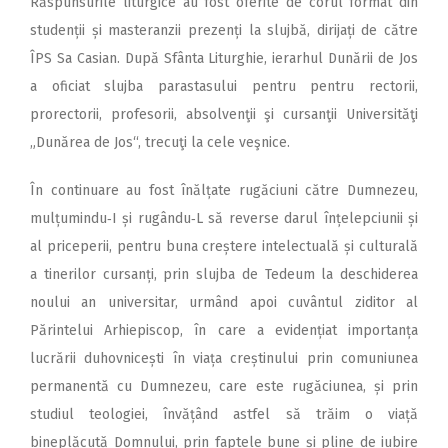
Răspunsurile liturgice au fost oferite de corul format din
studenții și masteranzii prezenți la slujbă, dirijați de către
ÎPS Sa Casian. După Sfânta Liturghie, ierarhul Dunării de Jos
a oficiat slujba parastasului pentru pentru rectorii,
prorectorii, profesorii, absolvenţii şi cursanţii Universităţi
„Dunărea de Jos“, trecuţi la cele veşnice.
În continuare au fost înălțate rugăciuni către Dumnezeu,
mulțumindu‑I și rugându‑L să reverse darul înțelepciunii și
al priceperii, pentru buna creștere intelectuală și culturală
a tinerilor cursanți, prin slujba de Tedeum la deschiderea
noului an universitar, urmând apoi cuvântul ziditor al
Părintelui Arhiepiscop, în care a evidențiat importanța
lucrării duhovnicești în viața creștinului prin comuniunea
permanentă cu Dumnezeu, care este rugăciunea, și prin
studiul teologiei, învățând astfel să trăim o viață
bineplăcută Domnului, prin faptele bune și pline de iubire