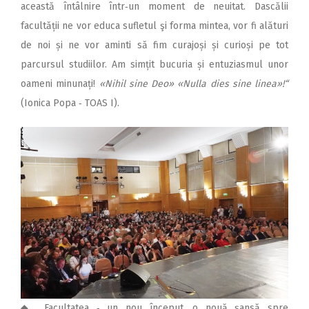
această întâlnire într‑un moment de neuitat. Dascălii
facultății ne vor educa sufletul şi forma mintea, vor fi alături
de noi și ne vor aminti să fim curajoși și curioși pe tot
parcursul studiilor. Am simțit bucuria și entuziasmul unor
oameni minunați!
«Nihil sine Deo» «Nulla dies sine linea»!“
(Ionica Popa ‑ TOAS I).
◆ „Facultatea ‑ un nou început, o nouă șansă spre