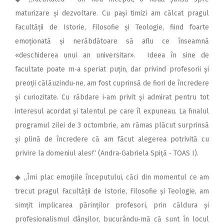
maturizare și dezvoltare. Cu pași timizi am călcat pragul
Facultății de Istorie, Filosofie și Teologie, fiind foarte
emoționată și nerăbdătoare să aflu ce înseamnă
«deschiderea unui an universitar». Ideea în sine de
facultate poate m‑a speriat puțin, dar privind profesorii și
preoții călăuzindu‑ne, am fost cuprinsă de fiori de încredere
și curiozitate. Cu răbdare i‑am privit și admirat pentru tot
interesul acordat și talentul pe care îl expuneau. La finalul
programul zilei de 3 octombrie, am rămas plăcut surprinsă
și plină de încredere că am făcut alegerea potrivită cu
privire la domeniul ales!“ (Andra‑Gabriela Spiță ‑ TOAS I).
◆ „Îmi plac emoțiile începutului, căci din momentul ce am
trecut pragul Facultății de Istorie, Filosofie și Teologie, am
simțit implicarea părinților profesori, prin căldura și
profesionalismul dânșilor, bucurându‑mă că sunt în locul