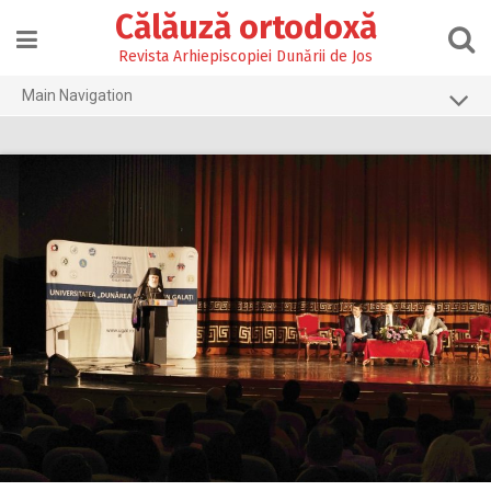
Skip
Călăuză ortodoxă
to
content
Revista Arhiepiscopiei Dunării de Jos
Main Navigation
Prima pagină
2026
2025
2024
2023
2022
2021
2020
2019