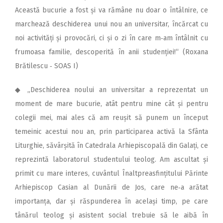
Această bucurie a fost și va rămâne nu doar o întâlnire, ce
marchează deschiderea unui nou an universitar, încărcat cu
noi activități și provocări, ci și o zi în care m‑am întâlnit cu
frumoasa familie, descoperită în anii studenției!“ (Roxana
Brătilescu ‑ SOAS I)
◆ „Deschiderea noului an universitar a reprezentat un
moment de mare bucurie, atât pentru mine cât și pentru
colegii mei, mai ales că am reușit să punem un început
temeinic acestui nou an, prin participarea activă la Sfânta
Liturghie, săvârșită în Catedrala Arhiepiscopală din Galați, ce
reprezintă laboratorul studentului teolog. Am ascultat și
primit cu mare interes, cuvântul Înaltpreasfințitului Părinte
Arhiepiscop Casian al Dunării de Jos, care ne‑a arătat
importanța, dar și răspunderea în același timp, pe care
tânărul teolog și asistent social trebuie să le aibă în