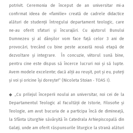
potrivit. Ceremonia de început de an universitar mi‑a
confirmat ideea de «familie» creată de cadrele didactice
alături de studenții întregului departament teologic, care
ne‑au oferit sfaturi și încurajări. Cu ajutorul Bunului
Dumnezeu și al dânșilor vom face față celor 3 ani de
provocări, trecând cu bine peste această nouă etapă de
dezvoltare și integrare. În concuzie, viitorul sună bine,
pentru cine este dispus să încerce lucruri noi și să lupte.
Avem modele excelente; dacă alții au reușit, pot și eu, puteți
și voi și oricine își dorește!“ (Nicoleta Stoian ‑ TOAS I).
◆ „Cu prilejul începerii noului an universitar, noi cei de la
Departamentul Teologic al Facultății de Istorie, Filosofie și
Teologie, am avut bucuria de a participa încă de dimineață,
la Sfânta Liturghie săvârșită în Catedrala Arhiepiscopală din
Galați, unde am oferit răspunsurile liturgice la strană alături