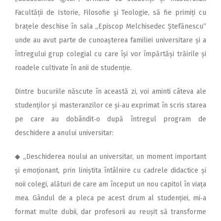
Facultății de Istorie, Filosofie şi Teologie, să fie primiți cu
brațele deschise în sala „Episcop Melchisedec Ștefănescu“
unde au avut parte de cunoașterea familiei universitare și a
întregului grup colegial cu care își vor împărtăși trăirile și
roadele cultivate în anii de studenție.
Dintre bucuriile născute în această zi, voi aminti câteva ale
studenților și masteranzilor ce și‑au exprimat în scris starea
pe care au dobândit‑o după întregul program de
deschidere a anului universitar:
◆ „Deschiderea noului an universitar, un moment important
și emoționant, prin liniștita întâlnire cu cadrele didactice și
noii colegi, alături de care am început un nou capitol în viața
mea. Gândul de a pleca pe acest drum al studenției, mi‑a
format multe dubii, dar profesorii au reușit să transforme