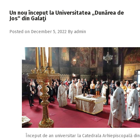
2018
Un nou început la Universitatea „Dunărea de
2017
Jos“ din Galaţi
2016
Posted on
December 5, 2022
By
admin
2015
2014
2013
2012
2011
2010
2009
Început de an universitar la Catedrala Arhiepiscopală din