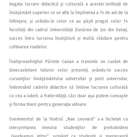
bogata lucrare didactică și culturală a acestei instituții de
învățământ superior ce se află la împlinirea a 74 de ani de la
înființare, și urându‑le celor ce au pășit pragul celor 14
facultăți din cadrul Universității Dunărea de Jos din Galați,
succes întru lucrarea învățăturii și multă răbdare pentru
cultivarea roadelor.
Înaltpreasfinţitul Părinte Ca­sian a transmis un cuvânt de
binecuvântare tuturor celor pre­zenți, urându‑le succes
cursanţilor învăţământului universitar şi post universitar,
îndemnând cadrele didactice să îmbine lucrarea culturală
cu cea a iubirii, a fraternității, căci doar așa putem cunoaște
și forma tineri pentru generația viitoare.
Evenimentul de la Teatrul „Nae Leonard“ s‑a încheiat cu
interpretarea imnului studenţilor de pretutindeni
„Gaudeamus igitur“, urmând ca studenții și masteranzii