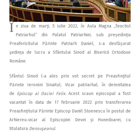
2018
2017
Î
2016
n ziua de marți, 5 iulie 2022, în Aula Magna „Teoctist
Patriarhul“ din Palatul Patriarhiei, sub preșe­din­ția
2015
Preafericitului Părinte Patriarh Daniel, s‑a desfășurat
2014
şedința de lucru a Sfântului Sinod al Bisericii Ortodoxe
2013
Române.
2012
Sfântul Sinod l‑a ales prin vot secret pe Preasfinţitul
2011
Părinte Ieronim Sinaitul, Vicar patriarhal, în demnitatea
de
Episcop al Daciei Felix
. Acest scaun epis­copal a fost
2010
vacantat în data de 17 februarie 2022 prin transferarea
2009
Preasfinți­tu­lui Părinte Epis­cop Daniil Stoenescu în postul de
Arhiereu‑vicar al Episcopiei Devei și Hunedoarei, cu
titulatura
Densuşeanul
.