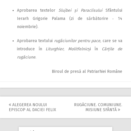
Aprobarea textelor
Slujbei și Paraclisului
Sfântului
Ierarh Grigorie Palama (zi de sărbătorire ‑ 14
noiembrie).
Aprobarea textului
rugăciunilor pentru pace
, care se va
introduce în
Liturghier
,
Molitfelnic
și în
Cărțile de
rugăciune
.
Biroul de presă al Patriarhiei Române
ALEGEREA NOULUI
RUGĂCIUNE. COMUNIUNE.
Post
EPISCOP AL DACIEI FELIX
MISIUNE SFÂNTĂ
navigation