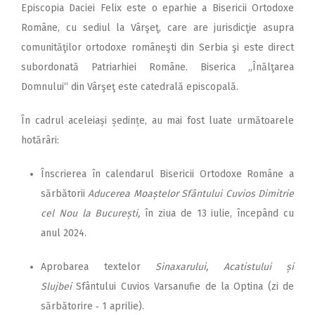
Episcopia Daciei Felix este o eparhie a Bisericii Ortodoxe
Române, cu sediul la Vârşeţ, care are jurisdicţie asupra
comunităţilor ortodoxe româneşti din Serbia şi este direct
subordonată Patriarhiei Române. Biserica „Înălţarea
Domnului“ din Vârşeţ este catedrală episcopală.
În cadrul aceleiași ședințe, au mai fost luate următoarele
hotărâri:
Înscrierea în calendarul Bisericii Ortodoxe Române a
sărbătorii
Adu­cerea Moaștelor Sfântului Cuvios Dimitrie
cel Nou la București,
în ziua de 13 iulie, începând cu
anul 2024.
Aprobarea textelor
Sina­xarului, Acatistului și
Slujbei
Sfântului Cuvios Varsanufie de la Optina (zi de
sărbătorire ‑ 1 aprilie).