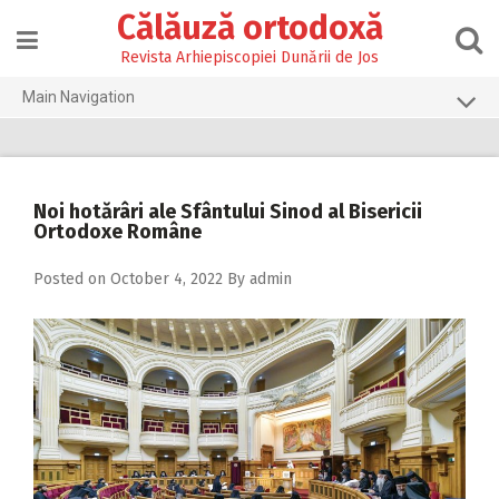
Skip
Călăuză ortodoxă
to
content
Revista Arhiepiscopiei Dunării de Jos
Main Navigation
Prima pagină
2026
Noi hotărâri ale Sfântului Sinod al Bisericii
2025
Ortodoxe Române
2024
Posted on
October 4, 2022
By
admin
2023
2022
2021
2020
2019