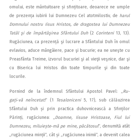
omului, este mântuitoare și sfințitoare, deoarece ne umple
de prezența iubirii lui Dumnezeu Cel atotmilostiv, de
harul
Domnului nostru Iisus Hristos, de dragostea lui Dumnezeu
Tatăl şi de împărtăşirea Sfântului Duh
(2
Corinteni
13, 13).
Rugăciunea, ca prezență şi lucrare a Sfântului Duh în omul
evlavios, aduce mângâiere, pace şi bucurie; ea ne uneşte cu
Preasfânta Treime, izvorul bucuriei şi al vieţii veşnice, dar şi
cu Biserica lui Hristos din toate timpurile şi din toate
locurile.
Pornind de la îndemnul Sfân­tului Apostol Pavel: „
Ru­
gați‑vă neîncetat!
“ (1
Tesaloniceni
5, 17), sub călăuzirea
Sfântului Duh și prin practica duhovnicească a Sfinților
Părinți, rugăciunea: „
Doamne, Iisuse Hristoase, Fiul lui
Dumnezeu, miluiește‑mă pe mine, păcătosul
“, denumită atât
„rugăciunea minții“, cât și „rugăciunea inimii“, a devenit calea