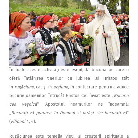
În toate aceste activităţi este esenţială bucuria pe care o
oferă întâlnirea tinerilor cu iubirea lui Hristos atât
în
rugăciune
, cât şi în
acţiune
, în conlucrare pentru a aduce
bucurie oamenilor. Întrucât Hristos Cel înviat este „
Bucuria
cea veşnică
“, Apostolul neamurilor ne îndeamnă:
„
Bucuraţi‑vă pururea în Domnul şi iarăşi zic: bucuraţi‑vă
“
(
Filipeni
4, 4).
Rugăciunea este temelia vieții și creșterii spirituale a