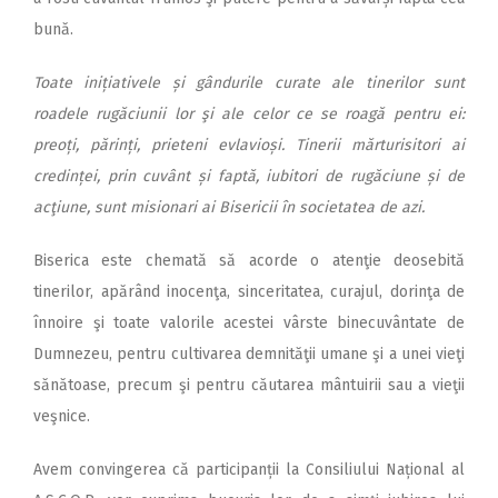
bună.
Toate inițiativele și gândurile curate ale tinerilor sunt
roadele rugăciunii lor şi ale celor ce se roagă pentru ei:
preoți, părinți, prieteni evlavioși. Tinerii mărturisitori ai
credinței, prin cuvânt și faptă, iubitori de rugăciune și de
acţiune, sunt misionari ai Bisericii în societatea de azi.
Biserica este chemată să acorde o atenţie deosebită
tinerilor, apărând inocenţa, sinceritatea, curajul, dorinţa de
înnoire şi toate valorile acestei vârste binecuvântate de
Dumnezeu, pentru cultivarea demnităţii umane şi a unei vieţi
sănătoase, precum şi pentru căutarea mântuirii sau a vieţii
veşnice.
Avem convingerea că par­ticipanții la Consiliului Na­țional al