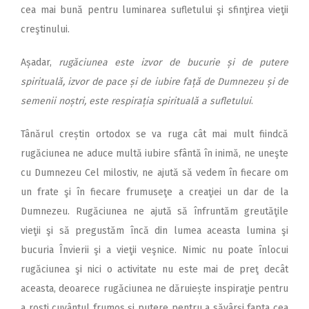
cea mai bună pentru luminarea sufletului şi sfinţirea vieţii
creştinului.
Așadar,
rugăciunea este izvor de bucurie și de putere
spirituală, izvor de pace și de iubire față de Dumnezeu și de
semenii noștri, este respirația spirituală a sufletului
.
Tânărul creștin ortodox se va ruga cât mai mult fiindcă
rugăciunea ne aduce multă iubire sfântă în inimă, ne uneşte
cu Dumnezeu Cel milostiv, ne ajută să vedem în fiecare om
un frate şi în fiecare frumuseţe a creaţiei un dar de la
Dumnezeu. Rugăciunea ne ajută să înfruntăm greutăţile
vieţii şi să pregustăm încă din lumea aceasta lumina şi
bucuria Învierii şi a vieţii veşnice. Nimic nu poate înlocui
rugăciunea şi nici o activitate nu este mai de preţ decât
aceasta, deoarece rugăciunea ne dăruiește inspiraţie pentru
a rosti cuvântul frumos şi putere pentru a săvârși fapta cea