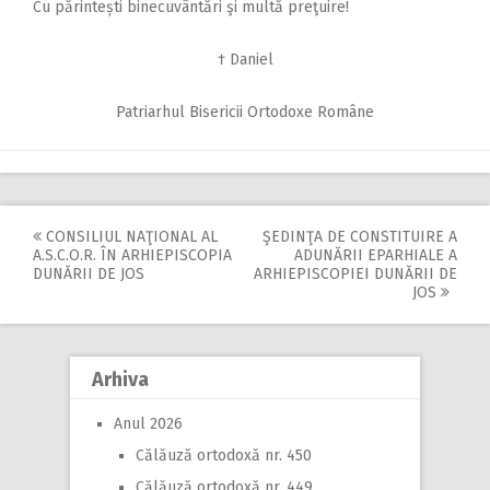
Cu părintești binecuvântări şi multă preţuire!
† Daniel
Patriarhul Bisericii Ortodoxe Române
CONSILIUL NAŢIONAL AL
ŞEDINŢA DE CONSTITUIRE A
Post
A.S.C.O.R. ÎN ARHIEPISCOPIA
ADUNĂRII EPARHIALE A
DUNĂRII DE JOS
ARHIEPISCOPIEI DUNĂRII DE
navigation
JOS
Arhiva
Anul 2026
Călăuză ortodoxă nr. 450
Călăuză ortodoxă nr. 449