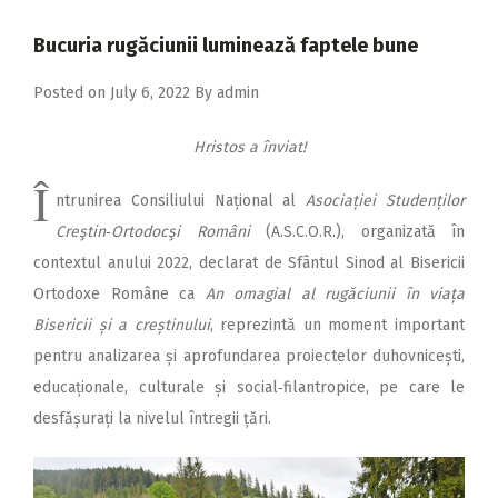
2018
Bucuria rugăciunii luminează faptele bune
2017
Posted on
July 6, 2022
By
admin
2016
2015
Hristos a înviat!
2014
Î
ntrunirea Consiliului Național al
Asociației Studenților
2013
Creştin‑Ortodocşi Români
(A.S.C.O.R.), organizată în
2012
contextul anului 2022, declarat de Sfântul Sinod al Bisericii
Ortodoxe Române ca
An omagial al rugăciunii în viața
2011
Bisericii și a creștinului
, reprezintă un moment important
2010
pentru analizarea și aprofundarea proiectelor duhovnicești,
2009
educaționale, culturale și social‑filantropice, pe care le
desfășurați la nivelul întregii țări.