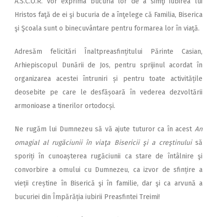
A.S.C.O.R. vor exprima bucuria lor de a simţi iubirea lui
Hristos faţă de ei şi bucuria de a înţelege că Familia, Biserica
şi Şcoala sunt o binecuvântare pentru formarea lor în viaţă.
Adresăm felicitări Înaltprea­sfințitului Părinte Casian,
Arhiepiscopul Dunării de Jos, pentru sprijinul acordat în
organizarea acestei întruniri și pentru toate activitățile
deosebite pe care le desfășoară în vederea dezvoltării
armonioase a tinerilor ortodocși.
Ne rugăm lui Dumnezeu să vă ajute tuturor ca în acest
An
omagial al rugăciunii în viaţa Bisericii şi a creştinului
să
sporiți în cunoașterea rugăciunii ca stare de întâlnire şi
convorbire a omului cu Dumnezeu, ca izvor de sfințire a
vieții creștine în Biserică şi în familie, dar şi ca arvună a
bucuriei din Împărăția iubirii Preasfintei Treimi!