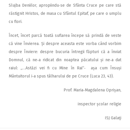
Slujba Deniilor, apropiindu‑se de Sfânta Cruce pe care stă
răstignit Hristos, de masa cu Sfântul Epitaf, pe care o umplu
cu flori.
Încet, încet parcă toată suflarea începe să prindă de veste
că vine Învierea. Și despre aceasta este vorba când vorbim
despre Înviere: despre bucuria întregii făpturi că a înviat
Domnul, că ne‑a ridicat din noaptea păcatului și ne‑a dat
raiul: „…Astăzi vei fi cu Mine în Rai“‑ așa cum Însuși
Mântuitorul i‑a spus tâlharului de pe Cruce (Luca 23, 43).
Prof. Maria‑Magdalena Oprișan,
inspector școlar religie
ISJ Galaţi