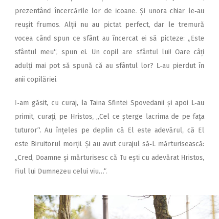
prezentând încercările lor de icoane. Și unora chiar le‑au
reușit frumos. Alții nu au pictat perfect, dar le tremură
vocea când spun ce sfânt au încercat ei să picteze: „Este
sfântul meu“, spun ei. Un copil are sfântul lui! Oare câți
adulți mai pot să spună că au sfântul lor? L‑au pierdut în
anii copilăriei.
I‑am găsit, cu curaj, la Taina Sfintei Spovedanii și apoi L‑au
primit, curați, pe Hristos, „Cel ce șterge lacrima de pe fața
tuturor“. Au înțeles pe deplin că El este adevărul, că El
este Biruitorul morții. Și au avut curajul să‑L mărturisească:
„Cred, Doamne și mărturisesc că Tu ești cu adevărat Hristos,
Fiul lui Dumnezeu celui viu…“.