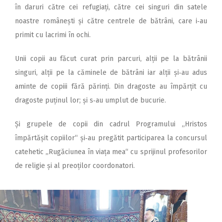
în daruri către cei refugiați, către cei singuri din satele
noastre românești și către centrele de bătrâni, care i‑au
primit cu lacrimi în ochi.
Unii copii au făcut curat prin parcuri, alții pe la bătrânii
singuri, alții pe la căminele de bătrâni iar alții și‑au adus
aminte de copiii fără părinți. Din dragoste au împărțit cu
dragoste puținul lor; și s‑au umplut de bucurie.
Și grupele de copii din cadrul Programului ,,Hristos
împărtășit copiilor“ și‑au pregătit participarea la concursul
catehetic ,,Rugăciunea în viața mea“ cu sprijinul profesorilor
de religie și al preoților coordonatori.