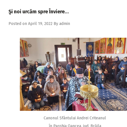
2018
Şi noi urcăm spre Înviere…
2017
Posted on
April 19, 2022
By
admin
2016
2015
2014
2013
2012
2011
2010
2009
Canonul Sfântului Andrei Criteanul
în Parohia Oancea, jud. Brăila