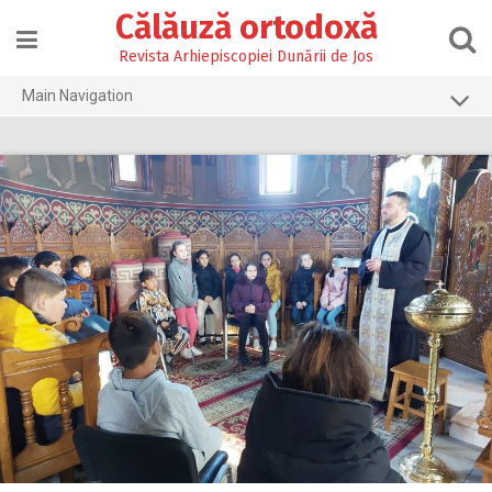
Skip
Călăuză ortodoxă
to
content
Revista Arhiepiscopiei Dunării de Jos
Main Navigation
Prima pagină
2026
2025
2024
2023
2022
2021
2020
2019