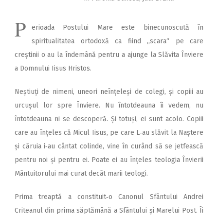
P
erioada Postului Mare este binecunoscută în
spiritualitatea ortodoxă ca fiind ,,scara“ pe care
creștinii o au la îndemână pentru a ajunge la Slăvita Înviere
a Domnului Iisus Hristos.
Neștiuți de nimeni, uneori neînțeleși de colegi, și copiii au
urcușul lor spre Înviere. Nu întotdeauna îi vedem, nu
întotdeauna ni se descoperă. Și totuși, ei sunt acolo. Copiii
care au înțeles că Micul Iisus, pe care L‑au slăvit la Naștere
și căruia i‑au cântat colinde, vine în curând să se jetfească
pentru noi și pentru ei. Poate ei au înțeles teologia Învierii
Mântuitorului mai curat decât marii teologi.
Prima treaptă a constituit‑o Canonul Sfântului Andrei
Criteanul din prima săptămână a Sfântului și Marelui Post. Îi