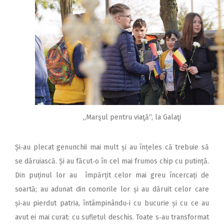
„Marşul pentru viaţă“, la Galaţi
Și‑au plecat genunchii mai mult și au înțeles că trebuie să
se dăruiască. Și au făcut‑o în cel mai frumos chip cu putință.
Din puținul lor au împărțit celor mai greu încercați de
soartă; au adunat din comorile lor și au dăruit celor care
și‑au pierdut patria, întâmpinându‑i cu bucurie și cu ce au
avut ei mai curat: cu sufletul deschis. Toate s‑au transformat