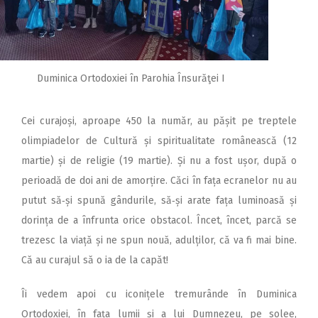
Duminica Ortodoxiei în Parohia Însurăţei I
Cei curajoși, aproape 450 la număr, au pășit pe treptele
olimpiadelor de Cultură și spiritualitate românească (12
martie) și de religie (19 martie). Și nu a fost ușor, după o
perioadă de doi ani de amorțire. Căci în fața ecranelor nu au
putut să‑și spună gândurile, să‑și arate fața luminoasă și
dorința de a înfrunta orice obstacol. Încet, încet, parcă se
trezesc la viață și ne spun nouă, adulților, că va fi mai bine.
Că au curajul să o ia de la capăt!
Îi vedem apoi cu iconițele tremurânde în Duminica
Ortodoxiei, în fața lumii și a lui Dumnezeu, pe solee,