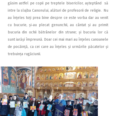
găsim astfel pe copii pe treptele bisericilor, așteptând să
intre la slujba Canonului, alături de profesorii de religie. Nu
au înțeles toți prea bine despre ce este vorba dar au venit
cu bucurie, și‑au plecat genunchii, au cântat și au primit
bucuria din ochii bătrânelor din strane; și bucuria lor că
sunt iarăși împreună. Doar cei mai mari au înțeles canoanele
de pocăință, ca cei care au înțeles și urmările păcatelor și
trebuința rugăciunii.