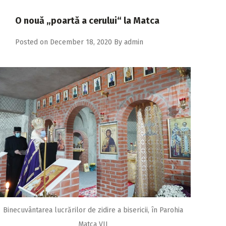
2018
O nouă „poartă a cerului“ la Matca
2017
Posted on
December 18, 2020
By
admin
2016
2015
2014
2013
2012
2011
2010
2009
Binecuvântarea lucrărilor de zidire a bisericii, în Parohia
Matca VII