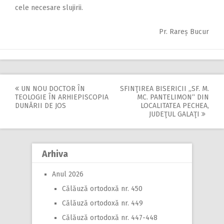
cele necesare slujirii.
Pr. Rareș Bucur
UN NOU DOCTOR ÎN
SFINŢIREA BISERICII „SF. M.
Post
TEOLOGIE ÎN ARHIEPISCOPIA
MC. PANTELIMON“ DIN
DUNĂRII DE JOS
LOCALITATEA PECHEA,
navigation
JUDEŢUL GALAŢI
Arhiva
Anul 2026
Călăuză ortodoxă nr. 450
Călăuză ortodoxă nr. 449
Călăuză ortodoxă nr. 447-448