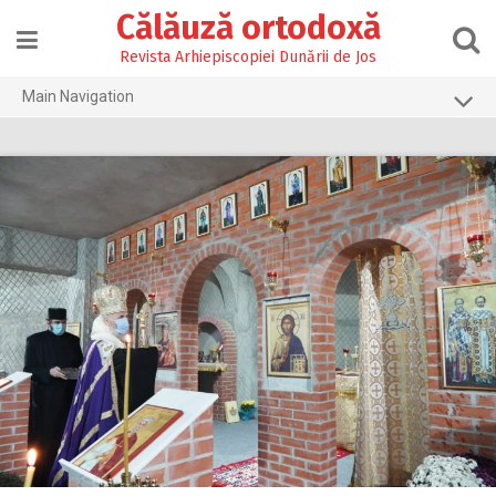
Skip
Călăuză ortodoxă
to
content
Revista Arhiepiscopiei Dunării de Jos
Main Navigation
Prima pagină
2026
2025
2024
2023
2022
2021
2020
2019