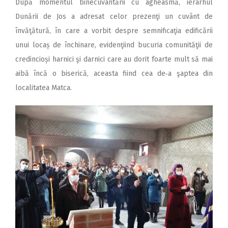
După momentul binecu­vân­tării cu agheasmă, ierarhul
Dunării de Jos a adresat celor prezenţi un cuvânt de
învăţătură, în care a vorbit despre semnificaţia edificării
unui locaș de închinare, evidenţiind bucuria comunităţii de
credincioși harnici şi darnici care au dorit foarte mult să mai
aibă încă o biserică, aceasta fiind cea de‑a şaptea din
localitatea Matca.