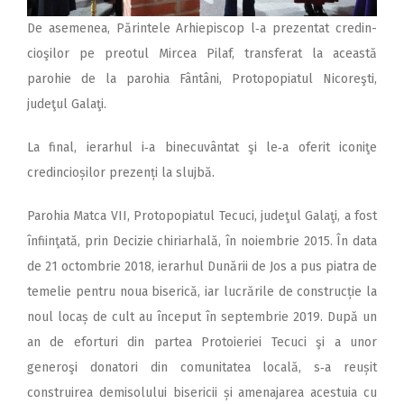
De asemenea, Părintele Ar­­hiepiscop l‑a prezentat credin­
cioşilor pe preotul Mircea Pilaf, transferat la această
parohie de la parohia Fântâni, Protopopiatul Nicoreşti,
judeţul Galaţi.
La final, ierarhul i‑a binecuvântat şi le‑a oferit iconiţe
credincioșilor prezenți la slujbă.
Parohia Matca VII, Protopopiatul Tecuci, judeţul Galaţi, a fost
înfiinţată, prin Decizie chiriarhală, în noiembrie 2015. În data
de 21 octombrie 2018, ierarhul Dunării de Jos a pus piatra de
temelie pentru noua biserică, iar lucrările de construcție la
noul locaș de cult au început în septembrie 2019. După un
an de eforturi din partea Protoieriei Tecuci şi a unor
generoşi donatori din comunitatea locală, s‑a reușit
construirea demisolului bisericii și amenajarea acestuia cu