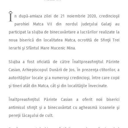
Î
n după‑amiaza zilei de 21 noiembrie 2020, cre­dincioşii
parohiei Matca VII din nordul judeţului Galaţi au
participat la slujba de binecuvântare a lucrărilor realizate la
noua biserică din localitatea Matca, ocrotită de Sfinţii Trei
Ierarhi şi Sfântul Mare Mucenic Mina.
Slujba a fost oficiată de către Înaltpreasfinţitul Părinte
Casian, Arhiepiscopul Dunării de Jos, în prezenţa ctitorilor, a
autorităţilor locale şi a numeroşi credincioşi, între care copii
şi tineri atât din Matca, cât şi din localităţile învecinate.
Înaltpreasfințitul Părinte Ca­sian a oferit noii biserici
antimisul sfinţit și a binecuvântat cu agheasmă icoanele şi
pereții lăcaşului de cult.