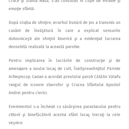
Cruce şi Sfânta Masă, s‑au constituit în clipe de evlavie şi
emoţie sfântă.
După slujba de sfinţire, ierarhul Dunării de Jos a transmis un
cuvânt de învăţătură în care a explicat sensurile
duhovniceşti ale sfinţirii bisericii şi a evidenţiat lucrarea
deosebită realizată la această parohie.
Pentru implicarea în lucrările de construcţie şi de
amenajare a noului locaş de cult, Înaltpreasfinţitul Părinte
Arhiepiscop Casian a acordat preotului paroh Cătălin Vătafu
rangul de iconom stavrofor şi Crucea Sfântului Apostol
Andrei pentru clerici.
Evenimentul s‑a încheiat cu săvârşirea parastasului pentru
ctitorii şi binefăcătorii acestui sfânt locaş trecuţi la cele
veşnice.