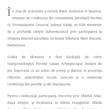
Î
n ziua de prăznuire a Intrării Maicii Domnului în biserică,
mulţime de credincioşi din comunitatea parohială Pechea
IV, Protopopiatul Covurlui, judeţul Galaţi, au trăit momente
de o profundă simţire duhovnicească prin participarea la
sfinţirea bisericii parohiale închinată Sfântului Mare Mucenic
Pantelimon.
Slujba de târnosire a fost săvârşită de către
Înaltpreasfinţitul Părinte Casian, Arhiepiscopul Dunării de
Jos, împreună cu un sobor de preoţi şi diaconi, în prezenţa
ctitorilor, autorităţilor locale, precum şi a numeroşi
credincioşi din parohie şi din împrejurimi.
Pentru credincioşii participanţi, trecerea prin Sfântul Altar,
după sfinţire, şi închinarea la Sfânta Evanghelie, Sfânta