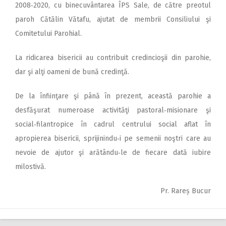
2008‑2020, cu binecuvântarea ÎPS Sale, de către preotul
paroh Cătălin Vătafu, ajutat de membrii Consiliului şi
Comitetului Parohial.
La ridicarea bisericii au con­tribuit credincioşii din parohie,
dar şi alţi oameni de bună credinţă.
De la înfiinţare şi până în prezent, această parohie a
desfăşurat numeroase activităţi pastoral‑misionare şi
social‑filantropice în cadrul centrului social aflat în
apropierea bisericii, sprijinindu‑i pe semenii noştri care au
nevoie de ajutor şi arătându‑le de fiecare dată iubire
milostivă.
Pr. Rareș Bucur