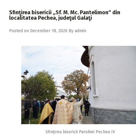
2018
Sfinţirea bisericii „Sf. M. Mc. Pantelimon“ din
2017
localitatea Pechea, judeţul Galaţi
2016
Posted on
December 18, 2020
By
admin
2015
2014
2013
2012
2011
2010
2009
Sfințirea bisericii Parohiei Pechea IV