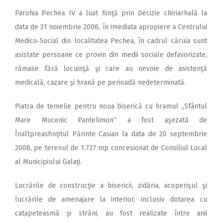
Parohia Pechea IV a luat fiinţă prin Decizie chiriarhală la
data de 31 noiembrie 2006, în imediata apropiere a Centrului
Medico‑Social din localitatea Pechea, în cadrul căruia sunt
asistate persoane ce provin din medii sociale defavorizate,
rămase fără locuinţă şi care au nevoie de asistenţă
medicală, cazare şi hrană pe perioadă nedeterminată.
Piatra de temelie pentru noua biserică cu hramul „Sfântul
Mare Mucenic Pantelimon“ a fost aşezată de
Înaltpreasfinţitul Părinte Casian la data de 20 septembrie
2008, pe terenul de 1.727 mp concesionat de Consiliul Local
al Municipiului Galaţi.
Lucrările de construcţie a bisericii, zidăria, acoperişul şi
lucrările de amenajare la interior, inclusiv dotarea cu
catapeteasmă şi străni, au fost realizate între anii