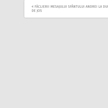
FĂCLIERII MESAJULUI SFÂNTULUI ANDREI LA D
Post
DE JOS
navigation