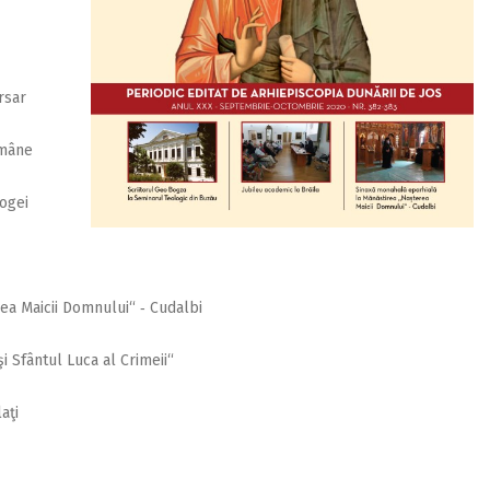
rsar
omâne
rogei
ea Maicii Domnului“ ‑ Cudalbi
 Sfântul Luca al Crimeii“
aţi