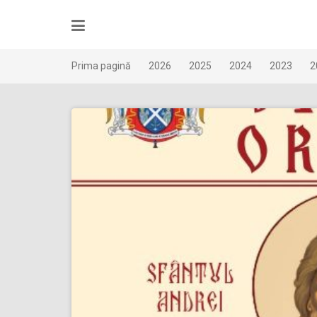
Skip
to
content
Prima pagină
2026
2025
2024
2023
2