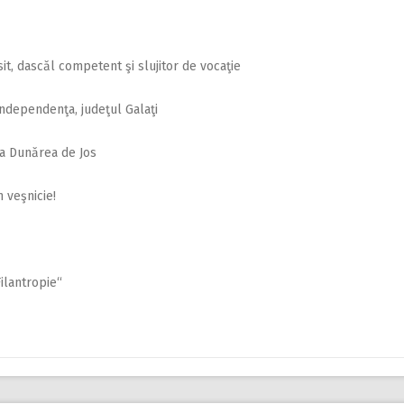
it, dascăl competent şi slujitor de vocaţie
Independenţa, judeţul Galaţi
la Dunărea de Jos
 veşnicie!
ilantropie“