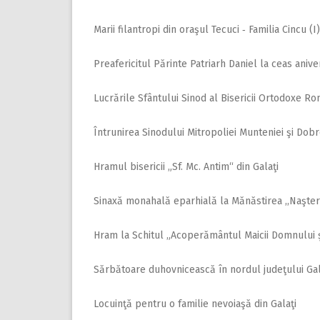
Marii filantropi din oraşul Tecuci ‑ Familia Cincu (I)
Preafericitul Părinte Patriarh Daniel la ceas anive
Lucrările Sfântului Sinod al Bisericii Ortodoxe R
Întrunirea Sinodului Mitropoliei Munteniei şi Dob
Hramul bisericii „Sf. Mc. Antim“ din Galaţi
Sinaxă monahală eparhială la Mănăstirea ,,Naşter
Hram la Schitul „Acoperământul Maicii Domnului şi
Sărbătoare duhovnicească în nordul judeţului Gal
Locuinţă pentru o familie nevoiaşă din Galaţi