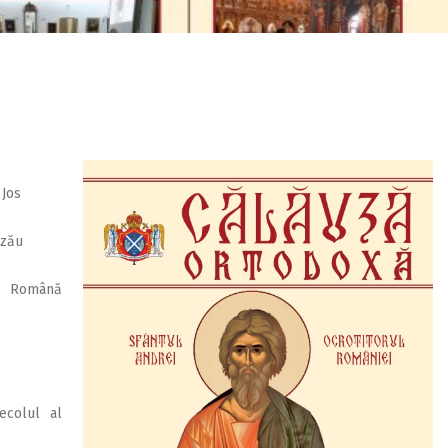
 Jos
uzău
ă Română
ecolul al