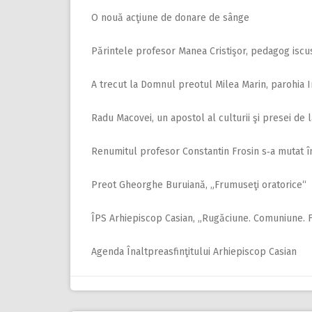
O nouă acţiune de donare de sânge
Părintele profesor Manea Cristişor, pedagog iscus
A trecut la Domnul preotul Milea Marin, parohia 
Radu Macovei, un apostol al culturii şi presei de 
Renumitul profesor Constantin Frosin s‑a mutat în
Preot Gheorghe Buruiană, „Frumuseţi oratorice“
ÎPS Arhiepiscop Casian, „Rugăciune. Comuniune. F
Agenda Înaltpreasfinţitului Arhiepiscop Casian