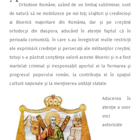
Ortodoxe Române, uzând de un limbaj subliminar, sunt
de natură să ne mobilizeze pe noi toți, slujitori și credincioși
ai Bisericii majoritare din România, dar și pe creștinii
ortodocși din diaspora, aducând în atenție faptul că în
perioada comunistă, în care s‑au înregistrat multe restricții
ale exprimării credinței și persecuții ale mi­litanților creștini,
to­tuși s‑a păstrat conștiința valorii acestei Biserici și n‑a fost
martelat criminal și iresponsabil aportul ei la formarea și
progresul poporului român, la contribuția ei în spațiul
culturii naționale și la menținerea unității statale.
Aducerea în
aten­ție a unor
voci
autorizate