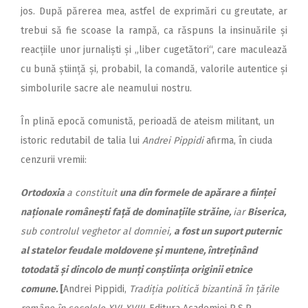
jos. După părerea mea, astfel de exprimări cu greutate, ar
trebui să fie scoase la rampă, ca răspuns la insinuările și
reacțiile unor jurnaliști și „liber cugetători“, care maculează
cu bună știință și, probabil, la comandă, valorile autentice și
simbolurile sacre ale neamului nostru.
În plină epocă comunistă, perioadă de ateism militant, un
istoric redutabil de talia lui
Andrei Pippidi
afirma, în ciuda
cenzurii vremii:
Ortodoxia
a constituit
una din formele de apărare a ființei
naționale românești față de dominațiile străine,
iar
Biserica,
sub controlul veghetor al domniei,
a fost un suport puternic
al statelor feudale moldovene și muntene, întreținând
totodată și dincolo de munți conștiința originii etnice
comune.
[
Andrei Pippidi,
Tradiția politică bizantină în țările