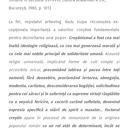
române în secolele XVI‑XVIII,
Editura Academiei R.S.R.,
București, 1983, p. 101].
La fel, reputatul arheolog
Radu Vulpe
recunoștea ex­
cepționala importanță a valo­rilor creștine fundamentale
pentru dezvoltarea unui popor:
Creș­tinismul a fost cea mai
înaltă ideologie religioasă, cu cea mai generoasă morală și
cu cele mai nobile principii de solidaritate umană.
Această
religie universală, implicând forme de cult simple și
accesibile oricui,
preconizând iubirea și pacea între toți
oamenii, fără deosebire, proclamând iertarea, abnegația,
modestia, caritatea, desconsiderarea bogăției, solicitudinea
pentru cei săraci și în suferință ca supreme virtuți răsplătite
cu o veșnică fe­ricire, a cucerit curând sufletele, devenind
expresia specifică a stării de spirit a maselor… Factorul
creștin
apare în procesul de romanizare de la originea
poporului român
cu un rol atât de determinant, încât se