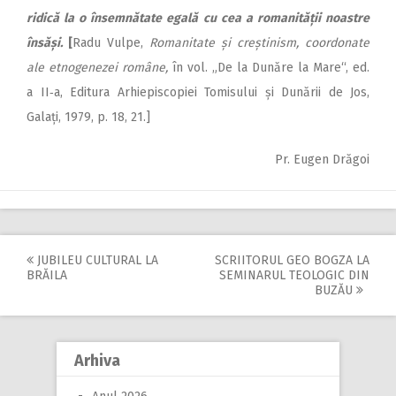
ridică la o însemnătate egală cu cea a romanității noastre
însăși.
[
Radu Vulpe,
Romanitate și creștinism, coordonate
ale etnogenezei române,
în vol. „De la Dunăre la Mare“, ed.
a II‑a, Editura Arhiepiscopiei Tomisului și Dunării de Jos,
Galați, 1979, p. 18, 21.]
Pr. Eugen Drăgoi
JUBILEU CULTURAL LA
SCRIITORUL GEO BOGZA LA
Post
BRĂILA
SEMINARUL TEOLOGIC DIN
BUZĂU
navigation
Arhiva