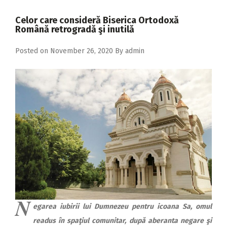
2018
Celor care consideră Biserica Ortodoxă
2017
Română retrogradă şi inutilă
2016
Posted on
November 26, 2020
By
admin
2015
2014
2013
2012
2011
2010
2009
N
egarea iubirii lui Dumnezeu pentru icoana Sa, omul
readus în spaţiul comunitar, după aberanta negare şi