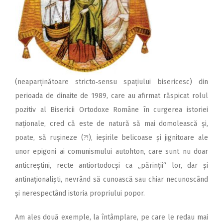
(neaparținătoare stricto‑sensu spațiului bisericesc) din
perioada de dinaite de 1989, care au afirmat răspicat rolul
pozitiv al Bisericii Ortodoxe Române în curgerea istoriei
naționale, cred că este de natură să mai domolească și,
poate, să rușineze (?!), ieșirile belicoase și jignitoare ale
unor epigoni ai comunismului autohton, care sunt nu doar
anticreștini, recte antiortodocși ca „părinții“ lor, dar și
antinaționaliști, nevrând să cunoască sau chiar necunoscând
și nerespectând istoria propriului popor.
Am ales două exemple, la întâmplare, pe care le redau mai