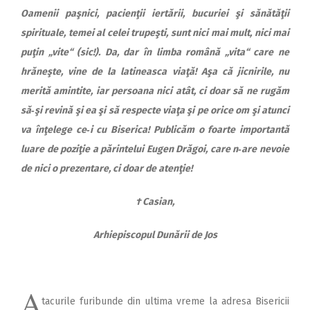
Oamenii paşnici, pacienţii iertării, bucuriei şi sănătăţii
spirituale, temei al celei trupeşti, sunt nici mai mult, nici mai
puţin „vite“ (sic!). Da, dar în limba română „vita“ care ne
hrăneşte, vine de la latineasca viaţă! Aşa că jicnirile, nu
merită amintite, iar persoana nici atât, ci doar să ne rugăm
să‑şi revină şi ea şi să respecte viaţa şi pe orice om şi atunci
va înţelege ce‑i cu Biserica! Publicăm o foarte importantă
luare de poziţie a părintelui Eugen Drăgoi, care n‑are nevoie
de nici o prezentare, ci doar de atenţie!
† Casian,
Arhiepiscopul Dunării de Jos
A
tacurile furibunde din ultima vreme la adresa Bisericii