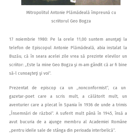
Mitropolitul Antonie Plămădeală împreună cu
scriitorul Geo Bogza
17 noiembrie 1980: Pe la orele 11,00 suntem anunţaţi la
telefon de Episcopul Antonie Plămădeală, abia instalat la
Buzău, că în seara acelei zile vrea să prezinte elevilor un
scriitor: „Este la mine Geo Bogza şi m‑am gândit că ar fi bine
să‑l cunoaşteţi şi voi“.
Prezentat de episcop ca un „nonconformist“, ca un
gazetar‑poet care a scris mult, a călătorit mult, un
aventurier care a plecat în Spania în 1936 de unde a trimis
„Însemnări de război“. A suferit mult până în 1945, însă a
avut bucuria de a ajunge membru al Academiei Române
„pentru ideile sale de stânga din perioada interbelică“.