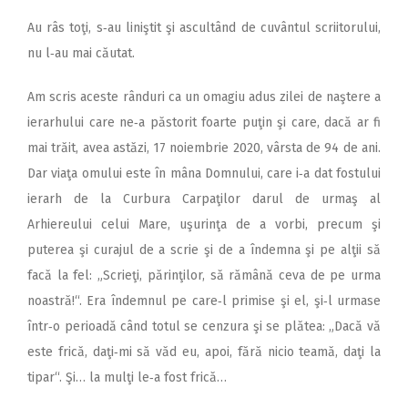
Au râs toţi, s‑au liniştit şi ascultând de cuvântul scriitorului,
nu l‑au mai căutat.
Am scris aceste rânduri ca un omagiu adus zilei de naştere a
ierarhului care ne‑a păstorit foarte puţin şi care, dacă ar fi
mai trăit, avea astăzi, 17 noiembrie 2020, vârsta de 94 de ani.
Dar viaţa omului este în mâna Domnului, care i‑a dat fostului
ierarh de la Curbura Carpaţilor darul de urmaş al
Arhiereului celui Mare, uşurinţa de a vorbi, precum şi
puterea şi curajul de a scrie şi de a îndemna şi pe alţii să
facă la fel: „Scrieţi, părinţilor, să rămână ceva de pe urma
noastră!“. Era îndemnul pe care‑l primise şi el, şi‑l urmase
într‑o perioadă când totul se cenzura şi se plătea: „Dacă vă
este frică, daţi‑mi să văd eu, apoi, fără nicio teamă, daţi la
tipar“. Şi… la mulţi le‑a fost frică…