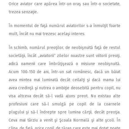
Orice aviator care apărea într‑un oraş sau într‑o societate,
trezea senzaţie.
În momentul de faţă numărul aviatorilor s‑a înmulţit foarte
mult, încât nu mai trezesc acelaşi interes.
În schimb, numărul preoţilor, de neobişnuită faţă de restul
societăţii, încât „aviatorii“ zilelor noastre sunt viitorii preoţi,
adică oamenii care îmbrăţişează o misiune neobişnuită.
Acum 100‑150 de ani, într‑un sat românesc, dacă un băiat
avea mintea mai luminată decât ceilalţi şi dacă mama lui
avea credinţă şi nutrea o ambiţie deosebită pentru copil, nu
visa altceva decât să‑l vadă ajuns preot. Nu existau alte
profesiuni care să‑l smulgă pe copil de la coarnele
plugului şi să‑l îndrepte spre lumina cărţii, decât preoţia.
Ceva mai târziu a venit şi Şcoala Normală şi alte şcoli. În
clipa, de faţă, orice copil de ţăran care este mai dotat poate