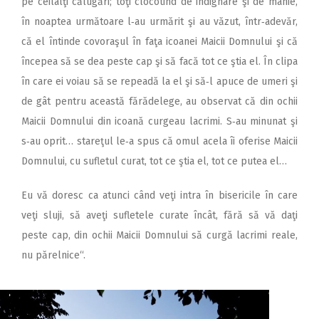
pe ceilalţi călugări; toţi clocotind de indignare şi de mânie,
în noaptea următoare l‑au urmărit şi au văzut, într‑adevăr,
că el întinde covoraşul în faţa icoanei Maicii Domnului şi că
începea să se dea peste cap şi să facă tot ce ştia el. În clipa
în care ei voiau să se repeadă la el şi să‑l apuce de umeri şi
de gât pentru această fărădelege, au observat că din ochii
Maicii Domnului din icoană curgeau lacrimi. S‑au minunat şi
s‑au oprit… stareţul le‑a spus că omul acela îi oferise Maicii
Domnului, cu sufletul curat, tot ce ştia el, tot ce putea el…
Eu vă doresc ca atunci când veţi intra în bisericile în care
veţi sluji, să aveţi sufletele curate încât, fără să vă daţi
peste cap, din ochii Maicii Domnului să curgă lacrimi reale,
nu părelnice“.