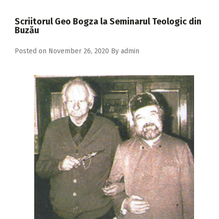
2018
Scriitorul Geo Bogza la Seminarul Teologic din
2017
Buzău
2016
Posted on
November 26, 2020
By
admin
2015
2014
2013
2012
2011
2010
2009