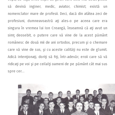
să devină inginer, medic, aviator, chimist; există un
nomenclator mare de profesii. Deci, dacă din atâtea zeci de
profesiuni, dumneavoastră aţi ales‑o pe aceea care era
singura în vremea lui Ion Creangă, înseamnă că aţi avut un
simţ deosebit, o putere care vă vine de la acest pământ
românesc de două mii de ani ortodox, precum şi o chemare
care vă vine de sus, şi cu aceste calităţi nu este de glumit.
Adică intenţionaţi, doriţi să fiţi, într‑adevăr, eroii care să vă
ridicaţi pe voi şi pe ceilalţi oameni de pe pământ cât mai sus
spre cer…