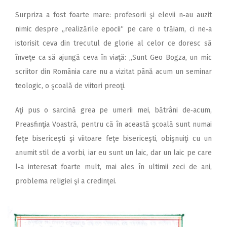
Surpriza a fost foarte mare: profesorii şi elevii n‑au auzit
nimic despre „realizările epocii“ pe care o trăiam, ci ne‑a
istorisit ceva din trecutul de glorie al celor ce doresc să
înveţe ca să ajungă ceva în viaţă: „Sunt Geo Bogza, un mic
scriitor din România care nu a vizitat până acum un seminar
teologic, o şcoală de viitori preoţi.
Aţi pus o sarcină grea pe umerii mei, bătrâni de‑acum,
Preasfinţia Voastră, pentru că în această şcoală sunt numai
feţe bisericeşti şi viitoare feţe bisericeşti, obişnuiţi cu un
anumit stil de a vorbi, iar eu sunt un laic, dar un laic pe care
l‑a interesat foarte mult, mai ales în ultimii zeci de ani,
problema religiei şi a credinţei.