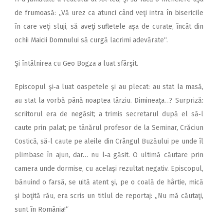
de frumoasă: „Vă urez ca atunci când veţi intra în bisericile
în care veţi sluji, să aveţi sufletele aşa de curate, încât din
ochii Maicii Domnului să curgă lacrimi adevărate“.
Şi întâlnirea cu Geo Bogza a luat sfârşit.
Episcopul şi‑a luat oaspetele şi au plecat: au stat la masă,
au stat la vorbă până noaptea târziu. Dimineaţa…? Surpriză:
scriitorul era de negăsit; a trimis secretarul după el să‑l
caute prin palat; pe tânărul profesor de la Seminar, Crăciun
Costică, să‑l caute pe aleile din Crângul Buzăului pe unde îl
plimbase în ajun, dar… nu l‑a găsit. O ultimă căutare prin
camera unde dormise, cu acelaşi rezultat negativ. Episcopul,
bănuind o farsă, se uită atent şi, pe o coală de hârtie, mică
şi boţită rău, era scris un titlul de reportaj: „Nu mă căutaţi,
sunt în România!“