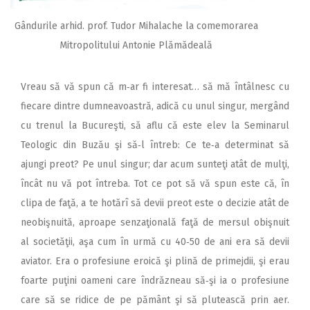
Gândurile arhid. prof. Tudor Mihalache la comemorarea
Mitropolitului Antonie Plămădeală
Vreau să vă spun că m‑ar fi interesat… să mă întâlnesc cu
fiecare dintre dumneavoastră, adică cu unul singur, mergând
cu trenul la Bucureşti, să aflu că este elev la Seminarul
Teologic din Buzău şi să‑l întreb: Ce te‑a determinat să
ajungi preot? Pe unul singur; dar acum sunteţi atât de mulţi,
încât nu vă pot întreba. Tot ce pot să vă spun este că, în
clipa de faţă, a te hotărî să devii preot este o decizie atât de
neobişnuită, aproape senzaţională faţă de mersul obişnuit
al societăţii, aşa cum în urmă cu 40‑50 de ani era să devii
aviator. Era o profesiune eroică şi plină de primejdii, şi erau
foarte puţini oameni care îndrăzneau să‑şi ia o profesiune
care să se ridice de pe pământ şi să plutească prin aer.