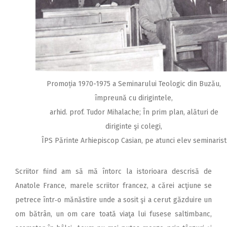
Promoția 1970-1975 a Seminarului Teologic din Buzău,
împreună cu dirigintele,
arhid. prof. Tudor Mihalache; În prim plan, alături de
diriginte şi colegi,
ÎPS Părinte Arhiepiscop Casian, pe atunci elev seminarist
Scriitor fiind am să mă întorc la istorioara descrisă de
Anatole France, marele scriitor francez, a cărei acţiune se
petrece într‑o mănăstire unde a sosit şi a cerut găzduire un
om bătrân, un om care toată viaţa lui fusese saltimbanc,