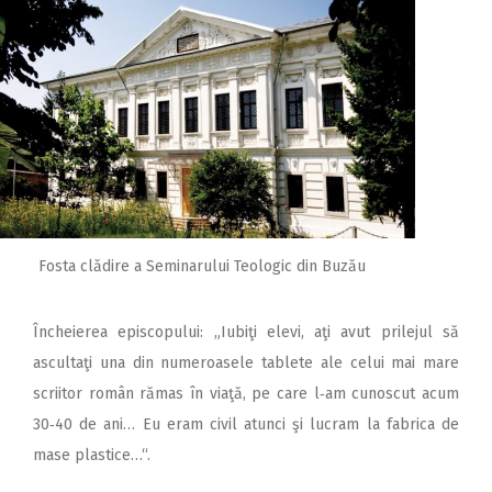
Fosta clădire a Seminarului Teologic din Buzău
Încheierea episcopului: „Iubiţi elevi, aţi avut prilejul să
ascultaţi una din numeroasele tablete ale celui mai mare
scriitor român rămas în viaţă, pe care l‑am cunoscut acum
30‑40 de ani… Eu eram civil atunci şi lucram la fabrica de
mase plastice…“.