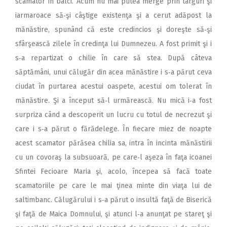
scamator în bâlci. Acum nu mai putea merge prin târguri şi
iarmaroace să‑şi câştige existenţa şi a cerut adăpost la
mănăstire, spunând că este credincios şi doreşte să‑şi
sfârşească zilele în credinţa lui Dumnezeu. A fost primit şi i
s‑a repartizat o chilie în care să stea. După câteva
săptămâni, unui călugăr din acea mănăstire i s‑a părut ceva
ciudat în purtarea acestui oaspete, acestui om tolerat în
mănăstire. Şi a început să‑l urmărească. Nu mică i‑a fost
surpriza când a descoperit un lucru cu totul de necrezut şi
care i s‑a părut o fărădelege. În fiecare miez de noapte
acest scamator părăsea chilia sa, intra în incinta mănăstirii
cu un covoraş la subsuoară, pe care‑l aşeza în faţa icoanei
Sfintei Fecioare Maria şi, acolo, începea să facă toate
scamatoriile pe care le mai ţinea minte din viaţa lui de
saltimbanc. Călugărului i s‑a părut o insultă faţă de Biserică
şi faţă de Maica Domnului, şi atunci l‑a anunţat pe stareţ şi