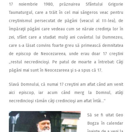
17 noiembrie 1980, prăznuirea Sfântului Grigorie
Taumaturgul, care a trăit în cel mai sângeros veac pentru
creştinismul persecutat de păgâni (veacul al III‑lea), de
împăraţii păgâni care vedeau cum se năruie credinţa lor în
zei, sfânt care a studiat mulţi ani cuvântul lui Dumnezeu,
care s‑a lăsat convins foarte greu să primească demnitatea
de episcop de Neocezareea, unde erau doar 17 creştini
„restul necredincioşi. Pe patul de moarte a întrebat: Câţi
păgâni mai sunt în Neocezareea şi s‑a spus că 17.
Slavă Domnului, că numai 17 creştini am aflat când am venit
aici episcop, iar acum când merg la Domnul, atâţi
necredincioşi rămân câţi credincioşi am aflat întâi…“
Să se fi uitat Geo
Bogza în calendar
înainte de a veni la