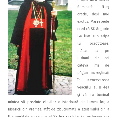
Seminar? N‑aş
crede, deşi nu‑i
exclus. Mai repede
cred că Sf. Grigorie
l‑a luat sub aripa
lui ocrotitoare,
măcar ca pe
ultimul din cei
câteva mii de
păgâni încreştinaţi
în Neocezareea
veacului al III‑lea
şi că i‑a luminat
mintea să prezinte elevilor o istorioară din lumea lor, a
Bisericii din vremea atât de zbuciumată a ateismului din a
II‑a jumătate a veacului al XX‑lea, şi să facă o încheiere aşa