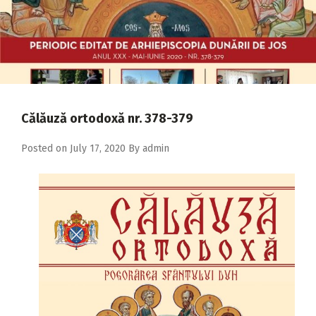
2018
2017
2016
2015
2014
Călăuză ortodoxă nr. 378-379
2013
Posted on
July 17, 2020
By
admin
2012
2011
2010
2009