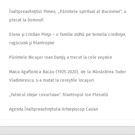
Înaltpreasfinţitul Pimen, „Părintele spiritual al Bucovinei“, a
plecat la Domnul!
Elena şi Cristian Pinţa – o familie zidită pe temelia credinţei,
rugăciunii şi filantropiei
Părintele Nicuşor Ioan Danţiş a trecut la cele veşnice
Maica Agaftonica Bacău (1925‑2020), de la Mănăstirea Tudor
Vladimirescu, s‑a mutat la cereştile locaşuri
„Falnicul stejar covurluian“, filantropul Ion Plesnilă
Agenda Înaltpreasfinţitului Arhiepiscop Casian