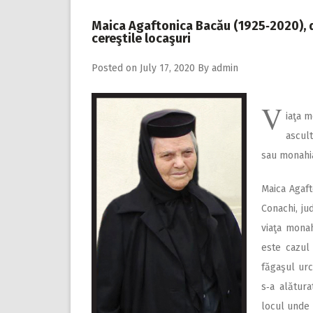
Maica Agaftonica Bacău (1925‑2020), d
cereştile locaşuri
Posted on
July 17, 2020
By
admin
V
iaţa m
ascul
sau monah
Maica Agaft
Conachi, ju
viaţa monah
este cazul
făgaşul urc
s‑a alătur
locul unde 