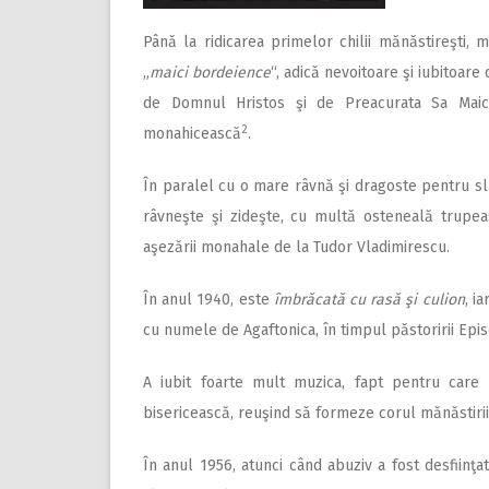
Până la ridicarea primelor chilii mănăstireşti, 
„
maici bordeience
“, adică nevoitoare şi iubitoare
de Domnul Hristos şi de Preacurata Sa Maic
2
monahicească
.
În paralel cu o mare râvnă şi dragoste pentru slu
râvneşte şi zideşte, cu multă osteneală trupea
aşezării monahale de la Tudor Vladimirescu.
În anul 1940, este
îmbrăcată cu rasă şi culion
, i
cu numele de Agaftonica, în timpul păstoririi Epis
A iubit foarte mult muzica, fapt pentru care 
bisericească, reuşind să formeze corul mănăstirii pe
În anul 1956, atunci când abuziv a fost desfiinţa