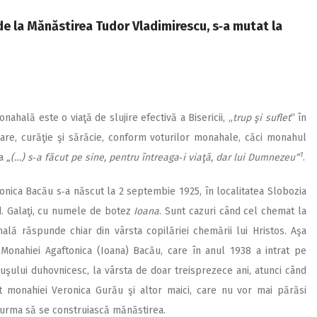
e la Mănăstirea Tudor Vladimirescu, s‑a mutat la
onahală este o viaţă de slujire efectivă a Bisericii, „
trup şi suflet
“ în
tare, curăţie şi sărăcie, conform voturilor monahale, căci monahul
1
ia
„(…) s‑a făcut pe sine, pentru întreaga‑i viaţă, dar lui Dumnezeu“
.
onica Bacău s‑a născut la 2 septembie 1925, în localitatea Slobozia
d. Galaţi, cu numele de botez
Ioana
. Sunt cazuri când cel chemat la
ală răspunde chiar din vârsta copilăriei chemării lui Hristos. Aşa
 Monahiei Agaftonica (Ioana) Bacău, care în anul 1938 a intrat pe
uşului duhovnicesc, la vârsta de doar treisprezece ani, atunci când
at monahiei Veronica Gurău şi altor maici, care nu vor mai părăsi
urma să se construiască mănăstirea.