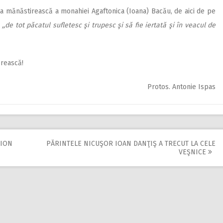
 mă­năstirească a monahiei Agaftonica (Ioana) Bacău, de aici de pe
a
,,de tot păcatul sufletesc şi trupesc şi să fie iertată şi în veacul de
rească!
Protos. Antonie Ispas
 ION
PĂRINTELE NICUŞOR IOAN DANŢIŞ A TRECUT LA CELE
VEŞNICE