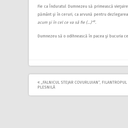
Fie ca Înduratul Dumnezeu să primească vieţuirea
pământ şi în ceruri, ca arvună pentru dezlegare
9
acum şi în cel ce va să fie (…)“
.
Dumnezeu să o odihnească în pacea şi bucuria ce
„FALNICUL STEJAR COVURLUIAN“, FILANTROPUL
Post
PLESNILĂ
navigation