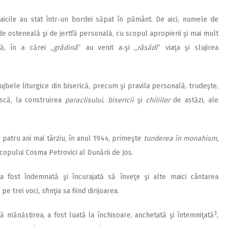
maicile au stat într‑un bordei săpat în pământ. De aici, numele de
 de osteneală şi de jertfă personală, cu scopul apropierii şi mai mult
ă, în a cărei „
grădină
“ au venit a‑şi „
răsădi
“ viaţa şi slujirea
jbele liturgice din biserică, precum şi pravila personală, trudeşte,
scă, la construirea
paraclisului
,
bisericii
şi
chiliilor
de astăzi, ale
ar patru ani mai târziu, în anul 1944, primeşte
tunderea în monahism,
copului Cosma Petrovici al Dunării de Jos.
a fost îndemnată şi încurajată să înveţe şi alte maici cântarea
 trei voci, sfinţia sa fiind dirijoarea.
3
tă mănăstirea, a fost luată la închisoare, anchetată şi întemniţată
,