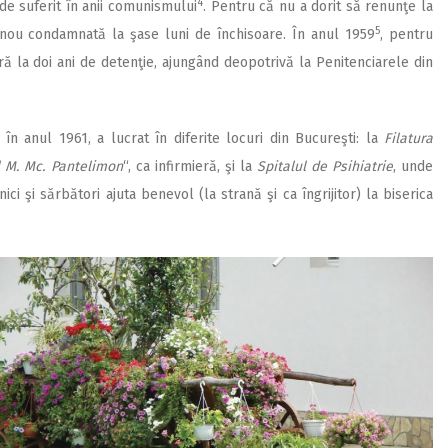
4
 de suferit în anii comunismului
. Pentru că nu a dorit să renunţe la
5
 nou condamnată la şase luni de închisoare. În anul 1959
, pentru
ă la doi ani de detenţie, ajungând deopotrivă la Penitenciarele din
în anul 1961, a lucrat în diferite locuri din Bucureşti: la
Filatura
l M. Mc. Pantelimon
“, ca infirmieră, şi la
Spitalul de Psihiatrie
, unde
nici şi sărbători ajuta benevol (la strană şi ca îngrijitor) la biserica