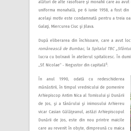
alături de alte rasofoare şi monahii care au avut
uniforma monahală, pe 6 iunie 1958, a fost din
acelaşi motiv este condamnată pentru a treia oar
Galaţi, Miercurea Ciuc şi Jilava.
După eliberarea din închisoare, care a avut loc 
românească de Bumbac
, la
Spitalul TBC „Sfântu
lucra cu bolnavii în atelierul spitalicesc. În dumi
6
„Sf. Nicolae“ ‑ Negustor din capitală
.
În anul 1990, odată cu redeschiderea
mănăstirii, în timpul vrednicului de pomenire
Arhiepiscop Antim Nica al Tomisului şi Dunării
de Jos, şi a tânărului şi inimosului Arhiereu
vicar Casian Gălăţeanul, astăzi Arhiepiscopul
Dunării de Jos, este din nou printre maicile
care au revenit în obște, dimpreună cu maica