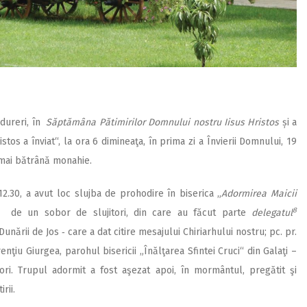
 dureri, în
Săptămâna Pătimirilor
Domnului nostru Iisus Hristos
și a
tos a înviat“, la ora 6 dimineaţa, în prima zi a Învierii Domnului, 19
a mai bătrână monahie.
a 12.30, a avut loc slujba de prohodire în biserica „
Adormirea Maicii
8
tă de un sobor de slujitori, din care au făcut parte
delegatul
unării de Jos ‑ care a dat citire mesajului Chiriarhului nostru; pc. pr.
nţiu Giurgea, parohul bisericii „Înălţarea Sfintei Cruci“ din Galaţi –
ori. Trupul adormit a fost aşezat apoi, în mormântul, pregătit şi
rii.