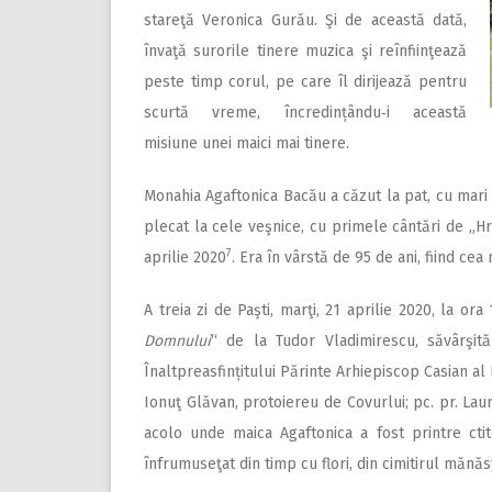
stareţă Veronica Gurău. Şi de această dată,
învaţă surorile tinere muzica şi reînfiinţează
peste timp corul, pe care îl dirijează pentru
scurtă vreme, încredințându‑i această
misiune unei maici mai tinere.
Monahia Agaftonica Bacău a căzut la pat, cu mari
plecat la cele veşnice, cu primele cântări de „Hris
7
aprilie 2020
. Era în vârstă de 95 de ani, fiind ce
A treia zi de Paşti, marţi, 21 aprilie 2020, la or
Domnului
“ de la Tudor Vladimirescu, săvârşi
Înaltpreasfințitului Părinte Arhiepiscop Casian al D
Ionuţ Glăvan, protoiereu de Covurlui; pc. pr. Laure
acolo unde maica Agaftonica a fost printre ctit
înfrumuseţat din timp cu flori, din cimitirul mănăsti