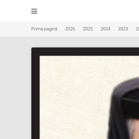
Skip
to
content
Prima pagină
2026
2025
2024
2023
2