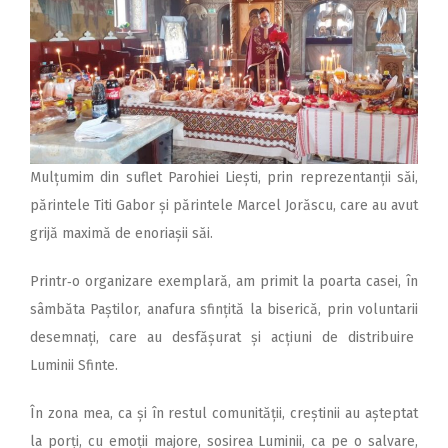
Mulțumim din suflet Parohiei Liești, prin reprezentanții săi,
părintele Titi Gabor și părintele Marcel Jorăscu, care au avut
grijă maximă de enoriașii săi.
Printr‑o organizare exemplară, am primit la poarta casei, în
sâmbăta Paștilor, anafura sfințită la biserică, prin voluntarii
desemnați, care au desfășurat și acțiuni de distribuire
Luminii Sfinte.
În zona mea, ca și în restul comunității, creștinii au așteptat
la porți, cu emoții majore, sosirea Luminii, ca pe o salvare,