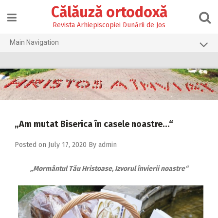
Skip
Călăuză ortodoxă
to
content
Revista Arhiepiscopiei Dunării de Jos
Main Navigation
Prima pagină
2026
2025
2024
„Am mutat Biserica în casele noastre…“
2023
Posted on
July 17, 2020
By
admin
2022
„Mormântul Tău Hristoase, Izvorul învierii noastre“
2021
2020
2019