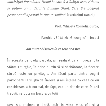
Împărăției Preasfintei Treimi la care S‑a înălțat Iisus Hristos
şi putem primi darurile Duhului Sfânt, Care S‑a pogorât
peste Sfinții Apostoli în ziua Rusaliilor
“ (Patriarhul Daniel).
P
rof. Mihaiela Cornelia Curcă,
Parohia „Sf. M. Mc. Gheorghe“ ‑ Tecuci
Am mutat biserica în casele noastre
În această perioadă pascală, am realizat că a fi prezent la
Sfânta Liturghie, în orice duminică și sărbătoare, la fiecare
slujbă, este un privilegiu. Am făcut parte dintre puținii
participanți la Slujba de Înviere și am înțeles că ceea ce eu
consideram a fi normal, de fapt, era un dar de care, în anii
trecuți, ne puteam bucura cu toții.
Deși s‑a resimțit o lipsă, atât în viața mea, cât și a