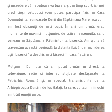
și încredere că nebuloasa va lua sfârșit în timp scurt, iar noi,
credincioșii ortodocși vom putea participa fizic, în Casa
Domnului, la frumoasele Denii din Săptămâna Mare, așa cum
am fost obișnuiți de mici copii. În anii din urmă, erau
momente de maximă mulțumire, de trăire neasemuită, când
veneam în Săptămâna Pătimirilor la biserică. Am ajuns să
traversăm această perioadă la distanța fizică, dar închiderea
ușii „bisericii“ a deschis mici biserci, în casa fiecăruia.
Mulțumim Domnului că am putut urmări în direct, la
televiziune, radio și internet, slujbele desfășurate la
Patriarhia Română și, în special, transmisiunile de la
Arhiepiscopia Dunării de Jos Galați, la care, cu lacrimi în ochi,
am trăit emoții unice.