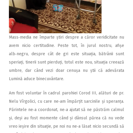
Mass‑media ne împarte știri despre a căror veridicitate nu
avem nicio certitudine. Peste tot, în jurul nostru, afișe
alb‑negru, despre cât de gri este situația, bătrânii sunt
speriați, tinerii sunt pierduți, totul este nou, situația creează
umbre, dar când vezi doar cenușa nu știi că adevărata
Lumină aduce binecuvântare.
Am fost voluntar în cadrul parohiei Corod III, alături de pr.
Nelu Vîrgolici, cu care ne‑am împărțit sarcinile și speranța.
Părintele ne‑a coordonat, ne‑a ajutat să ne păstrăm calmul
și, deși au fost momente când și dânsul părea că nu vede
vreo ieșire din situație, pe noi nu ne‑a lăsat nicio secundă să