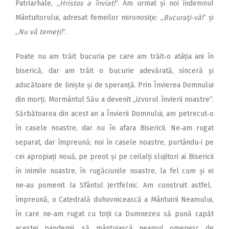
Patriarhale, „
Hristos a înviat!
“. Am urmat și noi îndemnul
Mântuitorului, adresat femeilor mironosițe: „
Bucuraţi‑vă!
“ și
„
Nu vă temeți!
“.
Poate nu am trăit bucuria pe care am trăit‑o atâția ani în
biserică, dar am trăit o bucurie adevărată, sinceră și
aducătoare de liniște și de speranță. Prin Învierea Domnului
din morți, Mormântul Său a devenit „izvorul învierii noastre“.
Sărbătoarea din acest an a Învierii Domnului, am petrecut‑o
în casele noastre, dar nu în afara Bisericii. Ne‑am rugat
separat, dar împreună; noi în casele noastre, purtându‑i pe
cei apropiați nouă, pe preot și pe ceilalți slujitori ai Bisericii
în inimile noastre, în rugăciunile noastre, la fel cum și ei
ne‑au pomenit la Sfântul Jertfelnic. Am construit astfel,
împreună, o Catedrală duhovnicească a Mântuirii Neamului,
în care ne‑am rugat cu toții ca Dumnezeu să pună capăt
acestei pandemii, să mântuiască neamul omenesc de