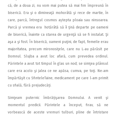
că, de a doua zi, nu vom mai putea să mai fim împreună în
biserică. Era şi o dimineaţă mohorâtă şi rece de martie, în
care, parcă, întregul cosmos aștepta ploaia sau ninsoarea.
Parcă și vremea era hotărâtă să îi ţină departe pe oameni
de biserică, înainte ca starea de urgenţă să se fi instalat. Şi
aşa a şi fost. În biserică, oameni puţini, de fapt, femeile erau
majoritatea, precum mironosiţele, care nu L‑au părăsit pe
Domnul. Slujba a avut loc afară, cum prevedea ordinul.
Părintele a avut tot timpul în glas un nod; se simţea plânsul
care era acolo şi jalea ce ne apăsa, cumva, pe toţi. Ne‑am
împărtăşit cu SfinteleTaine, medicament pe care l‑am primit
cu sfială, fără prejudecăți.
Simţeam puternic îmbră­ți­şa­rea Domnului. A venit şi
momentul predicii. Părintele a început, firav, să ne
vorbească de aceste vremuri tulburi, pline de întristare