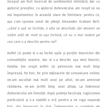
început am fost încercat de sentimentul întristării, dar cu
ajutorul preoților, cu ajutorul duhovnicului, am reușit să nu
mă împotmolesc în această stare de întristare, pentru că,
așa cum spunea omul de știință Alexander Graham Bell:
„
când o ușă se închide, o alta se deschide; dar deseori ne
uităm atât de mult la ușa închisă, că nu o mai vedem pe
cea care s‑a deschis pentru noi
“.
Astfel că poate ni s‑au închis ușile și porțile bisericilor din
comunitățile noastre, dar ni s‑a deschis ușa micii biserici,
Familia. Am reușit astfel să petrecem mai mult timp
împreună, fie fizic, fie prin mijloacele de comunicare online;
ne‑am ascultat mai mult unul pe altul, ne‑am antrenat
răbdarea, ne‑am jertfit timp unul altuia. La îndemnul
duhovnicului am înmulțit, după putința fiecăruia, rugăciunea
particulară și s‑a stabilit o oră pentru a ne ruga separați
fizic, dar împreună în duh. Îndemnurile și cuvintele de