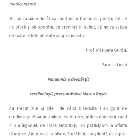
medicamente
“.
Nu ne rămâne decât să mul­țumim Domnului pentru tot ce
ne oferă și să sperăm, cu credință în suflet, că ne va scăpa
de toate relele abătute asupra noastră.
Prof. Mărioara Gurău,
Parohia Liești
Pandemia a despărţit
credincioşii, precum Moise Marea Roşie
Au trecut zile şi zile de când bisericile s‑au golit de
credincioşi. Mi‑aduc aminte, cu durere, ultima duminică când
ni s‑a îngăduit, de către autorităţi, să participăm la Sfânta
Liturghie. Am plecat la biserică grăbită, conştientă de faptul