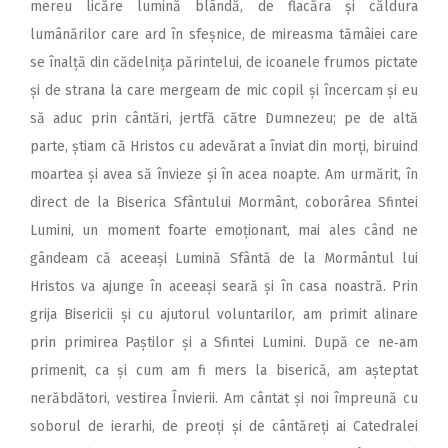
mereu licăre lumină blândă, de flacăra și căldura
lumânărilor care ard în sfeșnice, de mireasma tămâiei care
se înalță din cădelnița părintelui, de icoanele frumos pictate
și de strana la care mergeam de mic copil și încercam și eu
să aduc prin cântări, jertfă către Dumnezeu; pe de altă
parte, știam că Hristos cu adevărat a înviat din morți, biruind
moartea și avea să învieze și în acea noapte. Am urmărit, în
direct de la Biserica Sfântului Mormânt, coborârea Sfintei
Lumini, un moment foarte emoționant, mai ales când ne
gândeam că aceeași Lumină Sfântă de la Mormântul lui
Hristos va ajunge în aceeași seară și în casa noastră. Prin
grija Bisericii și cu ajutorul voluntarilor, am primit alinare
prin primirea Paștilor și a Sfintei Lumini. După ce ne‑am
primenit, ca și cum am fi mers la biserică, am așteptat
nerăbdători, vestirea Învierii. Am cântat și noi împreună cu
soborul de ierarhi, de preoți și de cântăreți ai Catedralei