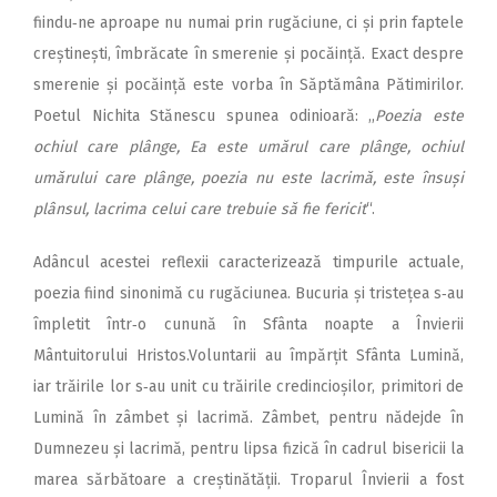
fiindu‑ne aproape nu numai prin rugăciune, ci și prin faptele
creștinești, îmbrăcate în smerenie și pocăință. Exact despre
smerenie și pocăință este vorba în Săptămâna Pătimirilor.
Poetul Nichita Stănescu spunea odinioară: ,,
Poezia este
ochiul care plânge, Ea este umărul care plânge, ochiul
umărului care plânge, poezia nu este lacrimă, este însuși
plânsul, lacrima celui care trebuie să fie fericit
“.
Adâncul acestei reflexii caracterizează timpurile actuale,
poezia fiind sinonimă cu rugăciunea. Bucuria și tristețea s‑au
împletit într‑o cunună în Sfânta noapte a Învierii
Mântuitorului Hristos.Voluntarii au împărțit Sfânta Lumină,
iar trăirile lor s‑au unit cu trăirile credincioșilor, primitori de
Lumină în zâmbet și lacrimă. Zâmbet, pentru nădejde în
Dumnezeu și lacrimă, pentru lipsa fizică în cadrul bisericii la
marea sărbătoare a creștinătății. Troparul Învierii a fost