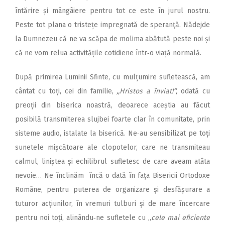
întărire și mângâiere pentru tot ce este în jurul nostru.
Peste tot plana o tristețe impregnată de speranţă. Nădejde
la Dumnezeu că ne va scăpa de molima abătută peste noi și
că ne vom relua activitățile cotidiene într‑o viață normală.
După primirea Luminii Sfinte, cu mulțumire sufletească, am
cântat cu toți, cei din familie,
,,Hristos a înviat!“,
odată cu
preoții din biserica noastră, deoarece aceștia au făcut
posibilă transmiterea slujbei foarte clar în comunitate, prin
sisteme audio, istalate la biserică. Ne‑au sensibilizat pe toți
sunetele mișcătoare ale clopotelor, care ne transmiteau
calmul, liniștea și echilibrul sufletesc de care aveam atâta
nevoie… Ne înclinăm încă o dată în fața Bisericii Ortodoxe
Române, pentru puterea de organizare și desfășurare a
tuturor acțiunilor, în vremuri tulburi și de mare încercare
pentru noi toți, alinându‑ne sufletele cu ,,
cele mai eficiente