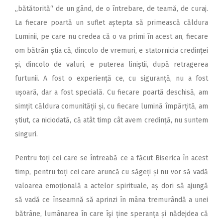
„bătătorită“ de un gând, de o întrebare, de teamă, de curaj.
La fiecare poartă un suflet aștepta să primească căldura
Luminii, pe care nu credea că o va primi în acest an, fiecare
om bătrân știa că, dincolo de vremuri, e statornicia credinței
și, dincolo de valuri, e puterea liniștii, după retragerea
furtunii. A fost o experiență ce, cu siguranță, nu a fost
ușoară, dar a fost specială. Cu fiecare poartă deschisă, am
simțit căldura comunității și, cu fiecare lumină împărțită, am
știut, ca niciodată, că atât timp cât avem credință, nu suntem
singuri.
Pentru toți cei care se întreabă ce a făcut Biserica în acest
timp, pentru toți cei care aruncă cu săgeți și nu vor să vadă
valoarea emoțională a actelor spirituale, aș dori să ajungă
să vadă ce înseamnă să aprinzi în mâna tremurândă a unei
bătrâne, lumânarea în care îşi ține speranța și nădejdea că