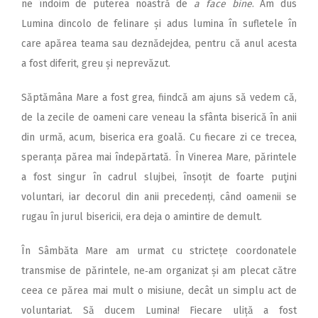
ne îndoim de puterea noastră de
a face bine
. Am dus
Lumina dincolo de felinare și adus lumina în sufletele în
care apărea teama sau deznădejdea, pentru că anul acesta
a fost diferit, greu și neprevăzut.
Săptămâna Mare a fost grea, fiindcă am ajuns să vedem că,
de la zecile de oameni care veneau la sfânta biserică în anii
din urmă, acum, biserica era goală. Cu fiecare zi ce trecea,
speranța părea mai îndepărtată. În Vinerea Mare, părintele
a fost singur în cadrul slujbei, însoțit de foarte puţini
voluntari, iar decorul din anii precedenți, când oamenii se
rugau în jurul bisericii, era deja o amintire de demult.
În Sâmbăta Mare am urmat cu strictețe coordonatele
transmise de părintele, ne‑am organizat și am plecat către
ceea ce părea mai mult o misiune, decât un simplu act de
voluntariat. Să ducem Lumina! Fiecare uliță a fost