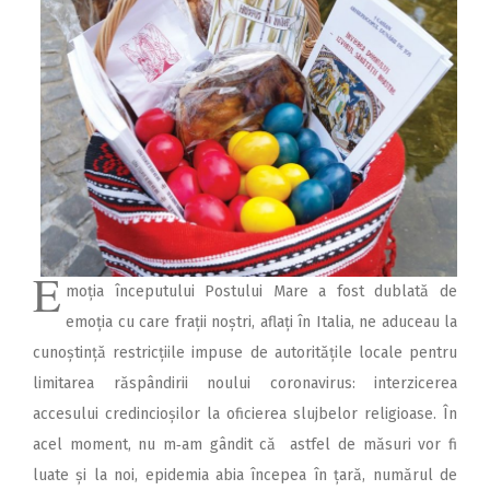
2018
2017
2016
2015
2014
2013
2012
E
moția începutului Postului Mare a fost dublată de
2011
emoția cu care frații noștri, aflați în Italia, ne aduceau la
2010
cunoștință restricțiile impuse de autoritățile locale pentru
2009
limitarea răspândirii noului coronavirus: interzicerea
accesului credincioșilor la oficierea slujbelor religioase. În
acel moment, nu m‑am gândit că astfel de măsuri vor fi
luate și la noi, epidemia abia începea în țară, numărul de