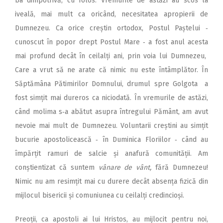
ba dimpotrivă, cu folos. Vremurile de astăzi au scos la
iveală, mai mult ca oricând, necesitatea apropierii de
Dumnezeu. Ca orice creștin ortodox, Postul Paștelui ‑
cunoscut în popor drept Postul Mare ‑ a fost anul acesta
mai profund decât în ceilalți ani, prin voia lui Dumnezeu,
Care a vrut să ne arate că nimic nu este întâmplător. În
Săptămâna Pătimirilor Domnului, drumul spre Golgota a
fost simțit mai dureros ca niciodată. În vremurile de astăzi,
când molima s‑a abătut asupra întregului Pământ, am avut
nevoie mai mult de Dumnezeu. Voluntarii creștini au simțit
bucurie apostolicească ‑ în Duminica Floriilor ‑ când au
împărțit ramuri de salcie și anafură comunității. Am
conștientizat că suntem
vânare de vânt,
fără Dumnezeu!
Nimic nu am resimțit mai cu durere decât absența fizică din
mijlocul bisericii și comuniunea cu ceilalți credincioși.
Preoții, ca apostoli ai lui Hristos, au mijlocit pentru noi,