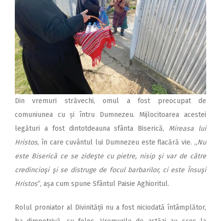
Din vremuri străvechi, omul a fost preocupat de
comuniunea cu și întru Dumnezeu. Mijlocitoarea acestei
legături a fost dintotdeauna sfânta Biserică,
Mireasa lui
Hristos
, în care cuvântul lui Dumnezeu este flacără vie. ,,
Nu
este Biserică ce se zideşte cu pietre, nisip şi var de către
credincioşi şi se distruge de focul barbarilor, ci este Însuşi
Hristos
“, așa cum spune Sfântul Paisie Aghioritul.
Rolul proniator al Divinității nu a fost niciodată întâmplător,