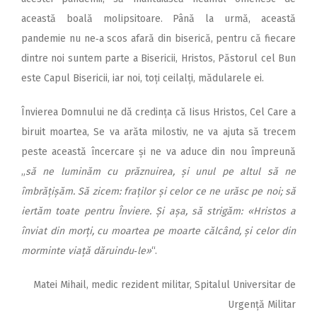
această boală molipsitoare. Până la urmă, această
pandemie nu ne‑a scos afară din biserică, pentru că fiecare
dintre noi suntem parte a Bisericii, Hristos, Păstorul cel Bun
este Capul Bisericii, iar noi, toți ceilalți, mădularele ei.
Învierea Domnului ne dă credința că Iisus Hristos, Cel Care a
biruit moartea, Se va arăta milostiv, ne va ajuta să trecem
peste această încercare și ne va aduce din nou împreună
„
să ne luminăm cu prăznuirea, și unul pe altul să ne
îmbrățișăm. Să zicem: fraților și celor ce ne urăsc pe noi; să
iertăm toate pentru Înviere. Și așa, să strigăm: «Hristos a
înviat din morți, cu moartea pe moarte călcând, și celor din
morminte viață dăruindu‑le»
“.
Matei Mihail, medic rezident militar, Spitalul Universitar de
Urgență Militar