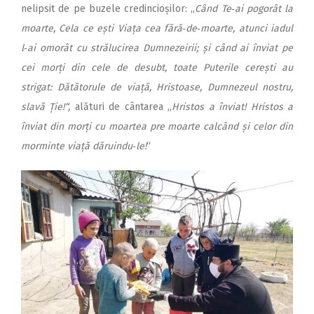
nelipsit de pe buzele credincioșilor: ,,
Când Te‑ai pogorât la
moarte, Cela ce ești Viața cea fără‑de‑moarte, atunci iadul
l‑ai omorât cu strălucirea Dumnezeirii; și când ai înviat pe
cei morți din cele de desubt, toate Puterile cerești au
strigat: Dătătorule de viață, Hristoase, Dumnezeul nostru,
slavă Ție!“,
alături de cântarea ,,
Hristos a înviat! Hristos a
înviat din morți cu moartea pre moarte calcând și celor din
morminte viață dăruindu‑le!
“