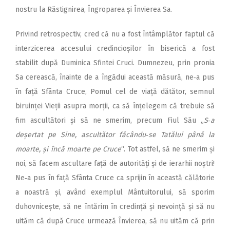
nostru la Răstignirea, Îngroparea și Învierea Sa.
Privind retrospectiv, cred că nu a fost întâmplător faptul că
interzicerea accesului credincioșilor în biserică a fost
stabilit după Duminica Sfintei Cruci. Dumnezeu, prin pronia
Sa cerească, înainte de a îngădui această măsură, ne‑a pus
în față Sfânta Cruce, Pomul cel de viață dătător, semnul
biruinței Vieții asupra morții, ca să înțelegem că trebuie să
fim ascultători și să ne smerim, precum Fiul Său „
S‑a
deșertat pe Sine, ascultător făcându‑se Tatălui până la
moarte, și încă moarte pe Cruce
“. Tot astfel, să ne smerim și
noi, să facem ascultare față de autorități și de ierarhii noștri!
Ne‑a pus în față Sfânta Cruce ca sprijin în această călătorie
a noastră și, având exemplul Mântuitorului, să sporim
duhovnicește, să ne întărim în credință și nevoință și să nu
uităm că după Cruce urmează Învierea, să nu uităm că prin