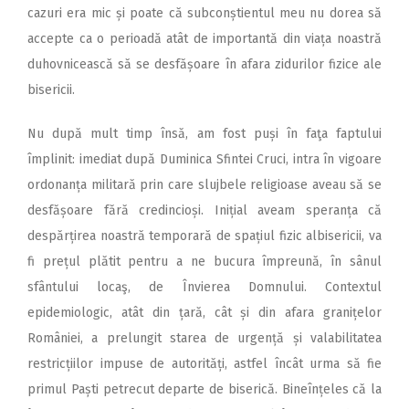
cazuri era mic și poate că subconștientul meu nu dorea să
accepte ca o perioadă atât de importantă din viața noastră
duhovnicească să se desfășoare în afara zidurilor fizice ale
bisericii.
Nu după mult timp însă, am fost puși în faţa faptului
împlinit: imediat după Duminica Sfintei Cruci, intra în vigoare
ordonanța militară prin care slujbele religioase aveau să se
desfășoare fără credincioși. Inițial aveam speranța că
despărțirea noastră temporară de spațiul fizic albisericii, va
fi prețul plătit pentru a ne bucura împreună, în sânul
sfântului locaş, de Învierea Domnului. Contextul
epidemiologic, atât din țară, cât și din afara granițelor
României, a prelungit starea de urgență și valabilitatea
restricțiilor impuse de autorități, astfel încât urma să fie
primul Paști petrecut departe de biserică. Bineînțeles că la