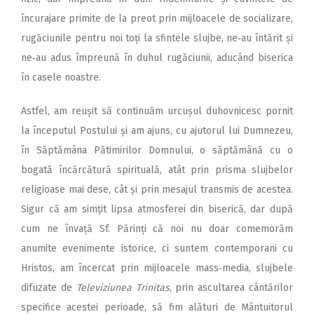
încurajare primite de la preot prin mijloacele de socializare,
rugăciunile pentru noi toți la sfintele slujbe, ne‑au întărit și
ne‑au adus împreună în duhul rugăciunii, aducând biserica
în casele noastre.
Astfel, am reușit să continuăm urcușul duhovnicesc pornit
la începutul Postului și am ajuns, cu ajutorul lui Dumnezeu,
în Săptămâna Pătimirilor Domnului, o săptămână cu o
bogată încărcătură spirituală, atât prin prisma slujbelor
religioase mai dese, cât și prin mesajul transmis de acestea.
Sigur că am simțit lipsa atmosferei din biserică, dar după
cum ne învață Sf. Părinți că noi nu doar comemorăm
anumite evenimente istorice, ci suntem contemporani cu
Hristos, am încercat prin mijloacele mass‑media, slujbele
difuzate de
Televiziunea Trinitas
, prin ascultarea cântărilor
specifice acestei perioade, să fim alături de Mântuitorul