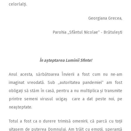
celorlalți.
Georgiana Grecea,
Parohia „Sfântul Nicolae“ ‑ Brătulești
În așteptarea Luminii Sfinte!
Anul acesta, sărbătoarea Învierii a fost cum nu ne‑am
imaginat vreodată. Sub ,,autoritatea pandemiei“ am fost
obligați să stăm în casă, pentru a nu multiplica și transmite
printre semeni virusul ucigaș care a dat peste noi, pe
neașteptate.
Totul a fost ca o durere trimisă omenirii, că parcă cu toții
uitasem de puterea Domnului. Am trăit cu emoții, speranță