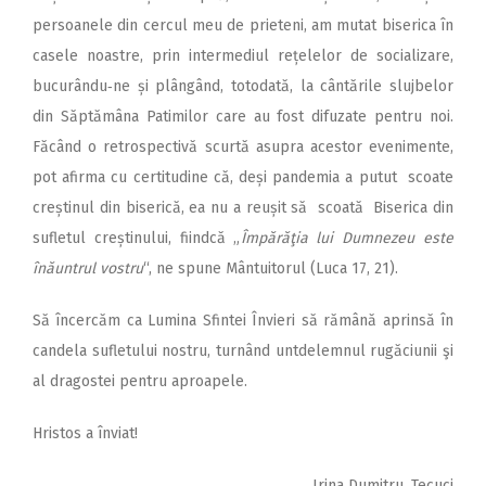
persoanele din cercul meu de prieteni, am mutat biserica în
casele noastre, prin intermediul rețelelor de socializare,
bucurându‑ne și plângând, totodată, la cântările slujbelor
din Săptămâna Patimilor care au fost difuzate pentru noi.
Făcând o retrospectivă scurtă asupra acestor evenimente,
pot afirma cu certitudine că, deși pandemia a putut scoate
creștinul din biserică, ea nu a reușit să scoată Biserica din
sufletul creștinului, fiindcă „
Împărăţia lui Dumnezeu este
înăuntrul vostru
“, ne spune Mântuitorul (Luca 17, 21).
Să încercăm ca Lumina Sfintei Învieri să rămână aprinsă în
candela sufletului nostru, turnând untdelemnul rugăciunii şi
al dragostei pentru aproapele.
Hristos a înviat!
Irina Dumitru, Tecuci