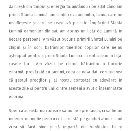
dăruiești din timpul și energia ta, ajutându‑i pe alții! Când am
primit Sfânta Lumină, am simțit ceva odihnitor, tainic, care ne
însuflețește și care ne reașează pe cale. Împărțind Sfânta
Lumină oamenilor din sat, am aprins un licăr de Lumină în
fiecare persoană. Am văzut bucuria primirii Sfintei Lumini pe
chipul și în ochii bătrânilor, tinerilor, copiilor care ne‑au
așteaptat pentru a primi Sfânta Lumină cu entuziasm în faţa
casele lor. Am văzut pe chipul bătrânilor o bucurie
enormă, presărată cu lacrimi, ceea ce ne‑a dat certitudinea
că gestul preoților și al nostru contează cu adevărat, în
aceste zile și pentru unii dintre semeni a avut o însemnătate
enormă.
Sper ca această mărturisire să nu fie spre laudă, ci să fie un
îndemn, un motiv pentru cel care stă pe gânduri atunci când
vrea să facă bine și să împartă din bunătatea lui și