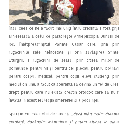
Însă, ceea ce ne‑a făcut mai uniți întru credință a fost grija
arhierească a celui ce păstorește Arhiepiscopia Dunării de
Jos, Înaltpreasfințitul Părinte Casian care, prin prin
rugăciunile sale neîncetate și prin săvârșirea Sfintei
Liturghii, a rugăciunii de seară, prin citirea miilor de
pomelnice pentru vii și pentru cei plecați, pentru bolnavi,
pentru corpul medical, pentru copii, elevi, studenți, prin
mediul on‑line, a făcut ca speranța să devină un fel de Crez,
drept pentru care nu există creștin ortodox care să nu fi
învățat în acest fel lecția smereniei și a pocăinței.
Sperăm cu voia Celui de Sus că, ,,
dacă mărturisim dreapta
credință, dobândim mântuirea și putem ajunge în slava