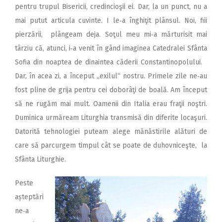
pentru trupul Bisericii, credincioşii ei. Dar, la un punct, nu a
mai putut articula cuvinte. I le‑a înghiţit plânsul. Noi, fiii
pierzării, plângeam deja. Soţul meu mi‑a mărturisit mai
târziu că, atunci, i‑a venit în gând imaginea Catedralei Sfânta
Sofia din noaptea de dinaintea căderii Constantinopolului.
Dar, în acea zi, a început „exilul“ nostru. Primele zile ne‑au
fost pline de grija pentru cei doborâţi de boală. Am început
să ne rugăm mai mult. Oamenii din Italia erau fraţii noştri.
Duminica urmăream Liturghia transmisă din diferite locaşuri.
Datorită tehnologiei puteam alege mănăstirile alături de
care să parcurgem timpul cât se poate de duhovniceşte, la
Sfânta Liturghie.
Peste
așteptări
ne‑a