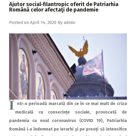
2018
Ajutor social‑filantropic oferit de Patriarhia
Română celor afectaţi de pandemie
2017
Posted on
April 14, 2020
By
admin
2016
2015
2014
2013
2012
2011
2010
Î
ntr‑o perioadă marcată din ce în ce mai mult de criza
2009
medicală cu consecințe sociale, provocată de
pandemia cu noul coronavirus (COVID 19), Patriarhia
Română i‑a îndemnat pe ierarhi și pe preoți să intensifice