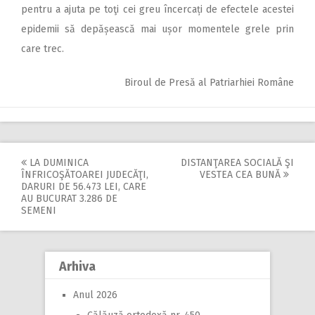
pentru a ajuta pe toţi cei greu încercați de efectele acestei
epidemii să depășească mai ușor momentele grele prin
care trec.
Biroul de Presă al Patriarhiei Române
LA DUMINICA
DISTANŢAREA SOCIALĂ ŞI
Post
ÎNFRICOŞĂTOAREI JUDECĂŢI,
VESTEA CEA BUNĂ
DARURI DE 56.473 LEI, CARE
navigation
AU BUCURAT 3.286 DE
SEMENI
Arhiva
Anul 2026