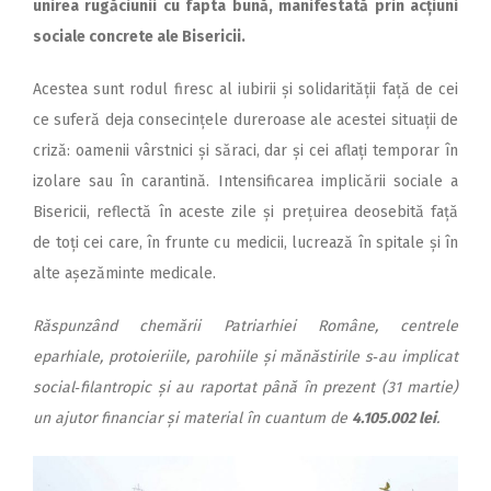
unirea rugăciunii cu fapta bună, manifestată prin acțiuni
sociale concrete ale Bisericii.
Acestea sunt rodul firesc al iubirii și solidarității față de cei
ce suferă deja consecințele dureroase ale acestei situații de
criză: oamenii vârstnici și săraci, dar și cei aflați temporar în
izolare sau în carantină. Intensificarea implicării sociale a
Bisericii, reflectă în aceste zile și prețuirea deosebită față
de toți cei care, în frunte cu medicii, lucrează în spitale și în
alte așezăminte medicale.
Răspunzând chemării Patriarhiei Române, centrele
eparhiale, protoieriile, parohiile și mă­năstirile s‑au implicat
social‑filantropic și au raportat până în prezent (31 martie)
un ajutor financiar și material în cuantum de
4.105.002 lei
.