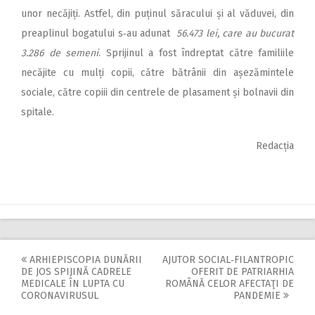
2018
unor necăjiți. Astfel, din puținul săracului și al văduvei, din
2017
preaplinul bogatului s‑au adunat
56.473 lei, care au bucurat
3.286 de semeni
. Sprijinul a fost îndreptat către familiile
2016
necăjite cu mulți copii, către bătrânii din așezămintele
2015
sociale, către copiii din centrele de plasament și bolnavii din
2014
spitale.
2013
Redacția
2012
2011
2010
2009
ARHIEPISCOPIA DUNĂRII
AJUTOR SOCIAL‑FILANTROPIC
Post
DE JOS SPIJINĂ CADRELE
OFERIT DE PATRIARHIA
MEDICALE ÎN LUPTA CU
ROMÂNĂ CELOR AFECTAŢI DE
navigation
CORONAVIRUSUL
PANDEMIE