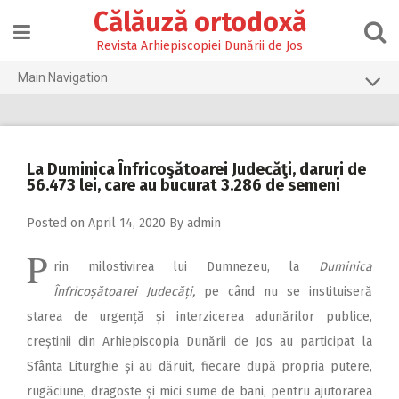
Skip
Călăuză ortodoxă
to
content
Revista Arhiepiscopiei Dunării de Jos
Main Navigation
Prima pagină
2026
La Duminica Înfricoşătoarei Judecăţi, daruri de
2025
56.473 lei, care au bucurat 3.286 de semeni
2024
Posted on
April 14, 2020
By
admin
2023
P
rin milostivirea lui Dumnezeu, la
Duminica
2022
Înfricoșătoarei Ju­de­căți,
pe când nu se instituiseră
2021
starea de urgență și interzicerea adunărilor publice,
2020
creștinii din Arhiepiscopia Dunării de Jos au participat la
Sfânta Liturghie și au dăruit, fiecare după propria putere,
2019
rugăciune, dragoste și mici sume de bani, pentru ajutorarea