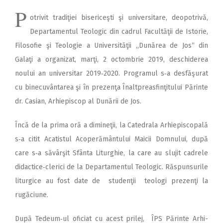
P
otrivit tradiţiei bise­riceşti şi universitare, deopotrivă,
Departa­mentul Teologic din cadrul Fa­cultăţii de Istorie,
Filosofie şi Teologie a Universităţii „Dunărea de Jos“ din
Galaţi a organizat, marţi, 2 octombrie 2019, deschiderea
noului an universitar 2019‑2020. Programul s‑a desfăşurat
cu binecuvântarea şi în prezenţa Înaltpreasfinţitului Părinte
dr. Casian, Arhiepiscop al Dunării de Jos.
Încă de la prima oră a dimineţii, la Catedrala Arhi­episcopală
s‑a citit Acatistul Acoperământului Maicii Domnului, după
care s‑a săvârşit Sfânta Liturghie, la care au slujit cadrele
didactice‑clerici de la Departamentul Teologic. Răspunsurile
liturgice au fost date de studenţii teologi prezenţi la
rugăciune.
După Tedeum‑ul oficiat cu acest prilej, ÎPS Părinte Arhi­