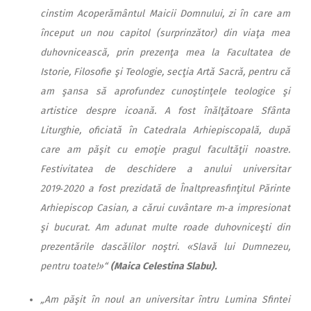
cinstim Acoperământul Maicii Domnului, zi în care am
început un nou capitol (surprinzător) din viaţa mea
duhovnicească, prin prezenţa mea la Facultatea de
Istorie, Filosofie şi Teologie, secţia Artă Sacră, pentru că
am şansa să aprofundez cunoştinţele teologice şi
artistice despre icoană. A fost înălţătoare Sfânta
Liturghie, oficiată în Catedrala Arhiepiscopală, după
care am păşit cu emoţie pragul facultăţii noastre.
Festivitatea de deschidere a anului universitar
2019‑2020 a fost prezidată de Înaltpreasfinţitul Părinte
Arhiepiscop Casian, a cărui cuvântare m‑a impresionat
şi bucurat. Am adunat multe roade duhovniceşti din
prezentările dascălilor noştri. «Slavă lui Dumnezeu,
pentru toate!»“
(Maica Celestina Slabu).
„Am păşit în noul an universitar întru Lumina Sfintei