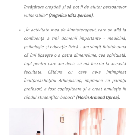
învăţătura creştină şi să pot fi de ajutor persoanelor
vulnerabile“
(Angelica Idita Șerban).
„În activitate mea de kinetoterapeut, care se află la
confluenţa a trei domenii importante ‑ medicină,
psihologie şi educaţie fizică ‑ am simţit întotdeauna
că îmi lipseşte o a patra dimensiune, cea spirituală,
fapt pentru care am decis să mă înscriu la această
facultate. Căldura cu care ne‑a întîmpinat
Înaltpreasfinţitul Arhiepiscop, împreună cu părinţii
profesori, a fost copleşitoare şi a creat emulaţie în
rândul studenţilor‑boboci“
(Florin Armand Oprea)
.