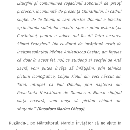
Liturghii şi comuniunea rugăciunii soborului de preoţi
profesori, încununată de prezenţa Chiriarhului, în cadrul
slujbei de Te‑Deum, în care Hristos Domnul a brăzdat
«pământul» sufletelor noastre spre a primi «sămânţa»
Cuvântului, pentru a aduce rod însutit întru lucrarea
Sfintei Evanghelii. Din cuvântul de învăţătură rostit de
Înaltpreasfinţitul Părinte Arhiepiscop Casian, am înţeles
că doar în acest fel, noi, ca studenţi ai secţiei de Artă
Sacră, vom putea învăţa să înfăţişăm, prin tehnica
picturii iconografice, Chipul Fiului din veci născut din
Tatăl, întrupat ca Fiul Omului, prin naşterea din
Preasfânta Născătoare de Dumnezeu. Numai sfinţind
viaţa noastră, vom reuşi să pictăm chipuri ale
sfinţeniei“
(Rasofora Marina Chicoş).
Rugându‑L pe Mântuitorul, Marele Învăţător să ne ajute în