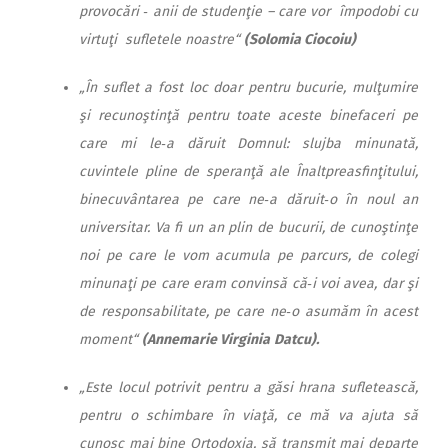
provocări ‑ anii de studenţie – care vor împodobi cu
virtuţi sufletele noastre“
(Solomia Ciocoiu)
„În suflet a fost loc doar pentru bucurie, mulţumire
şi recunoştinţă pentru toate aceste binefaceri pe
care mi le‑a dăruit Domnul: slujba minunată,
cuvintele pline de speranţă ale Înaltpreasfinţitului,
binecuvântarea pe care ne‑a dăruit‑o în noul an
universitar. Va fi un an plin de bucurii, de cunoştinţe
noi pe care le vom acumula pe parcurs, de colegi
minunaţi pe care eram convinsă că‑i voi avea, dar şi
de responsabilitate, pe care ne‑o asumăm în acest
moment“
(Annemarie Virginia
Datcu).
„Este locul potrivit pentru a găsi hrana sufletească,
pentru o schimbare în viaţă, ce mă va ajuta să
cunosc mai bine Ortodoxia, să transmit mai departe