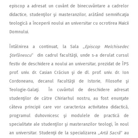
episcop a adresat un cuvânt de binecuvântare a cadrelor
didactice, studenţilor şi masteranzilor, arătând semnificaţia
teologică a începerii noului an universitar cu ocrotirea Maicii
Domnului.
Întâlnirea a continuat, la Sala „
Episcop Melchisedec
Ştefănescu
“ din cadrul facultăţii, unde s‑a derulat cursul
festiv de deschidere a noului an universitar, prezidat de ÎPS
prof. univ. dr. Casian Crăciun şi de dl. prof. univ. dr. Ion
Cordoneanu, decanul Facultăţii de Istorie, Filosofie şi
Teologie‑Galaţi. În cuvântul de deschidere adresat
studenţilor de către Chiriarhul nostru, au fost enunţate
câteva principii care vor caracteriza activitatea didactică,
programul duhovnicesc şi modulele de practică de
specialitate ale studenţilor şi masteranzilor teologi, în noul
an universitar. Studenţii de la specializarea „
Artă Sacră
“ au