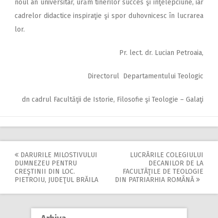
noul an universitar, urăm tinerilor succes şi înţelepciune, iar
cadrelor didactice inspiraţie şi spor duhovnicesc în lucrarea
lor.
Pr. lect. dr. Lucian Petroaia,
Directorul Departamentului Teologic
dn cadrul Facultăţii de Istorie, Filosofie şi Teologie – Galaţi
DARURILE MILOSTIVULUI
LUCRĂRILE COLEGIULUI
Post
DUMNEZEU PENTRU
DECANILOR DE LA
CREŞTINII DIN LOC.
FACULTĂŢILE DE TEOLOGIE
navigation
PIETROIU, JUDEŢUL BRĂILA
DIN PATRIARHIA ROMÂNĂ