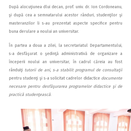
După alocuţiunea dlui decan, prof. univ. dr. Ion Cordoneanu,
şi după cea a semnatarului acestor rânduri, studenţilor şi
masteranzilor li s‑au prezentat aspecte specifice pentru
buna derulare a noului an universitar.
În partea a doua a zilei, la secretariatul Departamentului,
s‑a desfăşurat o şedinţă administrativă de organizare a
începerii noului an universitar, în cadrul căreia au fost
rânduiţi
tutorii de ani, s‑a stabilit programul de consultaţii
pentru studenţi şi s‑a solicitat cadrelor didactice
documente
necesare pentru desfăşurarea pro­­­gra­melor didactice şi de
practică studenţească
.