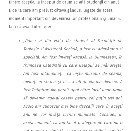
Dintre aceştia, la început de drum se află studenţii din anul
I, de la care am preluat câteva gânduri, legate de acest
moment important din devenirea lor profesională şi umană.
Iată câteva dintre ele:
„Prima zi din viaţa de student al Facultăţii de
Teologie şi Asistenţă Socială, a fost cu adevărat o zi
specială. Am fost invitaţi «Acasă, la Dumnezeu», în
frumoasa Catedrală cu care Galaţiul se mândreşte.
Am fost întâmpinaţi ca nişte musafiri de seamă,
invitaţi în strană şi ni s‑a oferit «hrană divină». A
fost înălţător! Am pornit apoi către locul unde urma
să devenim «de‑ai casei» pentru cel puţin trei ani.
Acolo am cunoscut mai bine dascălii care, în aceşti
ani, ne vor învăţa lucruri minunate. Consider, în
acest moment, că am făcut o alegere pe care nu o
voi regreta niciodată; aceasta va contribui esenţial