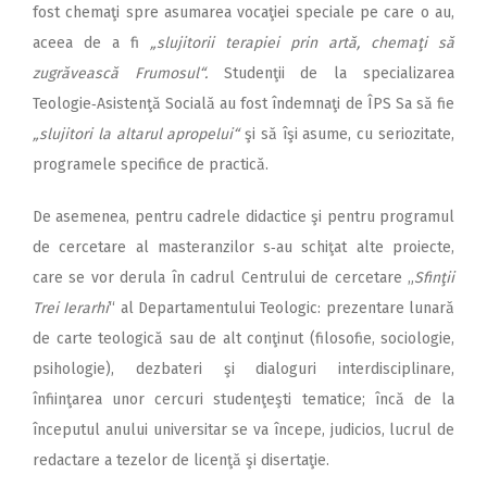
fost chemaţi spre asumarea vocaţiei speciale pe care o au,
aceea de a fi
„slujitorii terapiei prin artă, chemaţi să
zugrăvească Frumosul“.
Studenţii de la specializarea
Teologie‑Asistenţă Socială au fost îndemnaţi de ÎPS Sa să fie
„slujitori la altarul apropelui“
şi să îşi asume, cu seriozitate,
programele specifice de practică.
De asemenea, pentru cadrele didactice şi pentru programul
de cercetare al masteranzilor s‑au schiţat alte proiecte,
care se vor derula în cadrul Centrului de cercetare „
Sfinţii
Trei Ierarhi
“ al Departamentului Teologic: prezentare lunară
de carte teologică sau de alt conţinut (filosofie, sociologie,
psihologie), dezbateri şi dialoguri interdisciplinare,
înfiinţarea unor cercuri studenţeşti tematice; încă de la
începutul anului universitar se va începe, judicios, lucrul de
redactare a tezelor de licenţă şi disertaţie.