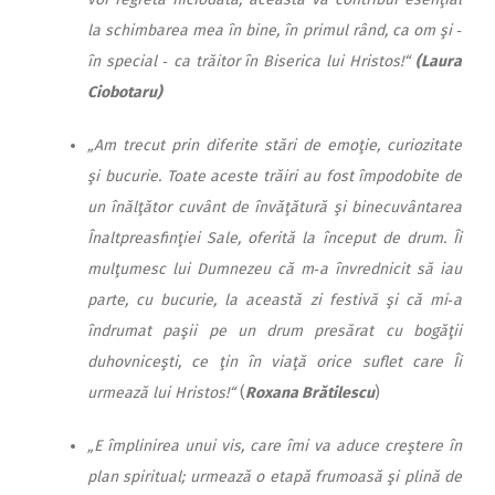
la schimbarea mea în bine, în primul rând, ca om şi ‑
în special ‑ ca trăitor în Biserica lui Hristos!“
(Laura
Ciobotaru)
„Am trecut prin diferite stări de emoţie, curiozitate
şi bucurie. Toate aceste trăiri au fost împodobite de
un înălţător cuvânt de învăţătură şi binecuvântarea
Înaltpreasfinţiei Sale, oferită la început de drum. Îi
mulţumesc lui Dumnezeu că m‑a învrednicit să iau
parte, cu bucurie, la această zi festivă şi că mi‑a
îndrumat paşii pe un drum presărat cu bogăţii
duhovniceşti, ce ţin în viaţă orice suflet care Îi
urmează lui Hristos!“
(
Roxana Brătilescu
)
„E împlinirea unui vis, care îmi va aduce creştere în
plan spiritual; urmează o etapă frumoasă şi plină de