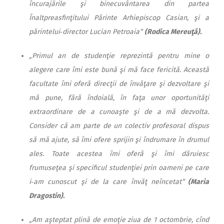
încurajările şi binecuvântarea din partea
Înaltpreasfinţitului Părinte Arhiepiscop Casian, şi a
părintelui‑director Lucian Petroaia“
(Rodica Mereuţă).
„Primul an de studenţie reprezintă pentru mine o
alegere care îmi este bună şi mă face fericită. Această
facultate îmi oferă direcţii de învăţare şi dezvoltare şi
mă pune, fără îndoială, în faţa unor oportunităţi
extraordinare de a cunoaşte şi de a mă dezvolta.
Consider că am parte de un colectiv profesoral dispus
să mă ajute, să îmi ofere sprijin şi îndrumare în drumul
ales. Toate acestea îmi oferă şi îmi dăruiesc
frumuseţea şi specificul studenţiei prin oameni pe care
i‑am cunoscut şi de la care învăţ neîncetat“
(Maria
Dragostin).
„Am aşteptat plină de emoţie ziua de 1 octombrie, cînd