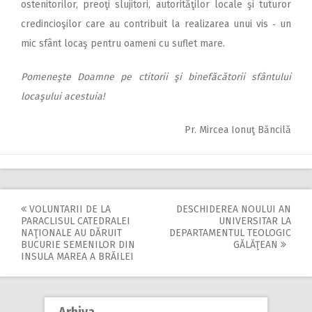
ostenitorilor, preoţi slujitori, autorităţilor locale şi tuturor
credincioşilor care au contribuit la realizarea unui vis ‑ un
mic sfânt locaş pentru oameni cu suflet mare.
Pomeneşte Doamne pe ctitorii şi binefăcătorii sfântului
locaşului acestuia!
Pr. Mircea Ionuţ Băncilă
VOLUNTARII DE LA
DESCHIDEREA NOULUI AN
Post
PARACLISUL CATEDRALEI
UNIVERSITAR LA
NAŢIONALE AU DĂRUIT
DEPARTAMENTUL TEOLOGIC
navigation
BUCURIE SEMENILOR DIN
GĂLĂŢEAN
INSULA MAREA A BRĂILEI