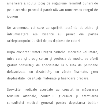
amenajare a noului locaş de rugăciune, Ierarhul Dunării de
Jos a acordat preotului paroh Răzvan Dumitrescu rangul de
iconom.
De asemenea, cei care au sprijinit lucrările de zidire şi
înfrumuseţare ale bisericii au primit din partea
Arhiepiscopului Dunării de Jos diplome de ctitori.
După oficierea Sfintei Litughii, cadrele medicale voluntare,
între care şi preoţi ce au şi profesia de medic, au oferit
gratuit consultaţii de specialitate la o sută de persoane
defavorizate, cu dizabilităţi, cu vârste înaintate, greu
deplasabile, cu situaţii materiale şi financiare precare.
Serviciile medicale acordate au constat în măsurarea
tensiunii arteriale, controlul glicemiei şi efectuarea
consultului medical general pentru depistarea bolilor