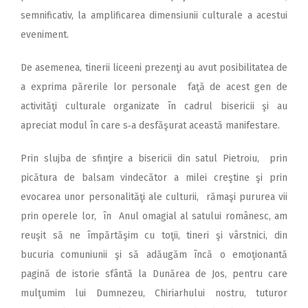
semnificativ, la amplificarea dimensiunii culturale a acestui
eveniment.
De asemenea, tinerii liceeni prezenţi au avut posibilitatea de
a exprima părerile lor personale faţă de acest gen de
activităţi culturale organizate în cadrul bisericii şi au
apreciat modul în care s‑a desfăşurat această manifestare.
Prin slujba de sfinţire a bisericii din satul Pietroiu, prin
picătura de balsam vindecător a milei creştine şi prin
evocarea unor personalităţi ale culturii, rămaşi pururea vii
prin operele lor, în Anul omagial al satului românesc, am
reuşit să ne împărtăşim cu toţii, tineri şi vârstnici, din
bucuria comuniunii şi să adăugăm încă o emoţionantă
pagină de istorie sfântă la Dunărea de Jos, pentru care
mulţumim lui Dumnezeu, Chiriarhului nostru, tuturor