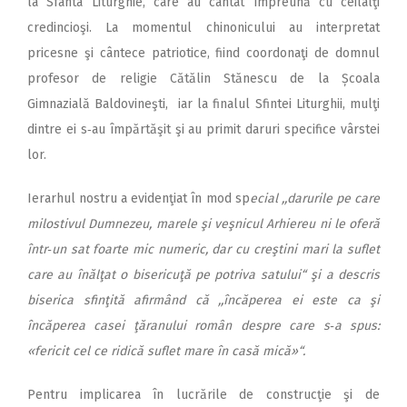
la Sfânta Liturghie, care au cântat împreună cu ceilalţi
credincioşi. La momentul chinonicului au interpretat
pricesne şi cântece patriotice, fiind coordonaţi de domnul
profesor de religie Cătălin Stănescu de la Școala
Gimnazială Baldovineşti, iar la finalul Sfintei Liturghii, mulţi
dintre ei s‑au împărtăşit şi au primit daruri specifice vârstei
lor.
Ierarhul nostru a evidenţiat în mod sp
ecial ,,darurile pe care
milostivul Dumnezeu, marele şi veşnicul Arhiereu ni le oferă
într‑un sat foarte mic numeric, dar cu creştini mari la suflet
care au înălţat o bisericuţă pe potriva satului“ şi a descris
biserica sfinţită afirmând că ,,încăperea ei este ca şi
încăperea casei ţăranului român despre care s‑a spus:
«fericit cel ce ridică suflet mare în casă mică»“.
Pentru implicarea în lucrările de construcţie şi de