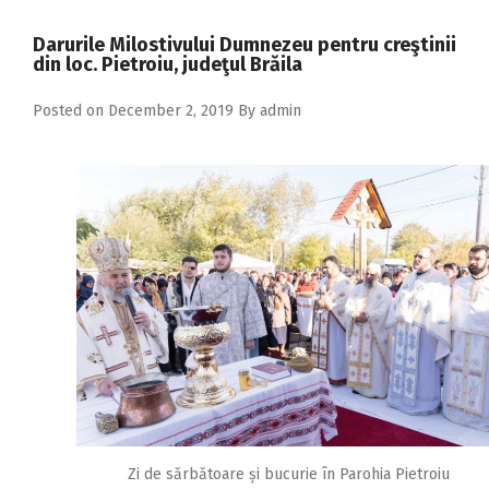
2018
Darurile Milostivului Dumnezeu pentru creştinii
2017
din loc. Pietroiu, judeţul Brăila
2016
Posted on
December 2, 2019
By
admin
2015
2014
2013
2012
2011
2010
2009
Zi de sărbătoare și bucurie în Parohia Pietroiu