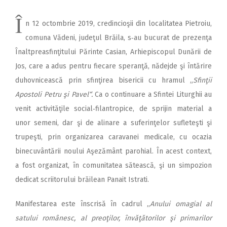
Î
n 12 octombrie 2019, cre­dincioşii din localitatea Pietroiu,
comuna Vădeni, judeţul Brăila, s‑au bucurat de prezenţa
Înaltpreasfinţitului Părinte Casian, Arhiepiscopul Dunării de
Jos, care a adus pentru fiecare speranţă, nădejde şi întărire
duhovnicească prin sfinţirea bisericii cu hramul „
Sfinţii
Apostoli Petru şi Pavel“.
Ca o continuare a Sfintei Liturghii au
venit activităţile social‑filantropice, de sprijin material a
unor semeni, dar şi de alinare a suferinţelor sufleteşti şi
trupeşti, prin organizarea caravanei medicale, cu ocazia
binecuvântării noului Aşezământ parohial. În acest context,
a fost organizat, în comunitatea sătească, şi un simpozion
dedicat scriitorului brăilean Panait Istrati.
Manifestarea este înscrisă în cadrul ,,
Anului omagial al
satului românesc, al preoţilor, învăţătorilor şi primarilor