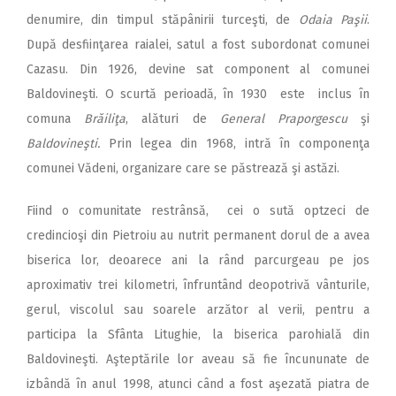
denumire, din timpul stăpânirii turceşti, de
Odaia Paşii
.
După desfiinţarea raialei, satul a fost subordonat comunei
Cazasu. Din 1926, devine sat component al comunei
Baldovineşti. O scurtă perioadă, în 1930 este inclus în
comuna
Brăiliţa
, alături de
General Praporgescu
şi
Baldovineşti.
Prin legea din 1968, intră în componenţa
comunei Vădeni, organizare care se păstrează şi astăzi.
Fiind o comunitate restrânsă, cei o sută optzeci de
credincioşi din Pietroiu au nutrit permanent dorul de a avea
biserica lor, deoarece ani la rând parcurgeau pe jos
aproximativ trei kilometri, înfruntând deopotrivă vânturile,
gerul, viscolul sau soarele arzător al verii, pentru a
participa la Sfânta Litughie, la biserica parohială din
Baldovineşti. Aşteptările lor aveau să fie încununate de
izbândă în anul 1998, atunci când a fost aşezată piatra de