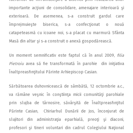
importante acţiuni de consolidare, amenajare interioară şi
exterioară. De asemenea, s‑a construit gardul care
împrejmuieşte biserica, s‑a confecţionat o nouă
catapeteasmă cu icoane noi, s‑a placat cu marmură Sfânta
Masă din altar şi s‑a construit o anexă gospodărească.
Un moment semnificativ este faptul că în anul 2009,
filia
Pietroiu
avea să fie transformată în parohie din iniţiativa
Înaltpreasfinţitului Părinte Arhiepiscop Casian.
Sărbătoarea duhovnicească de sâmbătă, 12 octombrie a.c.,
va rămâne veşnic în conştiinţa micii comunităţi parohiale
prin slujba de târnosire, săvârşită de Înaltpreasfinţitul
Părinte Casian, Chiriarhul Dunării de Jos, înconjurat de
slujitori din administraţia eparhială, preoţi şi diaconi,
profesori şi tineri voluntari din cadrul Colegiului Naţional