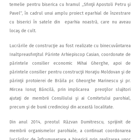
temelie pentru biserica cu hramul „Sfinţii Apostoli Petru şi
Pavel“, în cadrul unui amplu proiect eparhial de înzestrare
cu biserici în satele din eparhia noastră, care nu aveau
locaş de cult.
Lucrările de construcţie au fost realizate cu binecuvântarea
Inaltpreasfinţitul Părinte Arhi­episcop Casian, coordonate de
părintele consilier economic Mihai Gherghe, apoi de
părintele consilier pentru construcţii Horaţiu Moldovan şi de
părinţii protoierei de Brăila pr. Gheorghe Marinescu şi pr.
Mircea Ionuţ Băncilă, prin implicarea preoţilor slujitori
ajutaţi de membrii Consiliului şi ai Comitetului parohial,
precum şi de bunii credincioşi din această localitate.
Din anul 2014, preotul Răzvan Dumitrescu, sprijinit de
membrii organismelor parohiale, a continuat coordonarea
lucrărilor de înfrumuseţare a bisericii prin realizarea unor