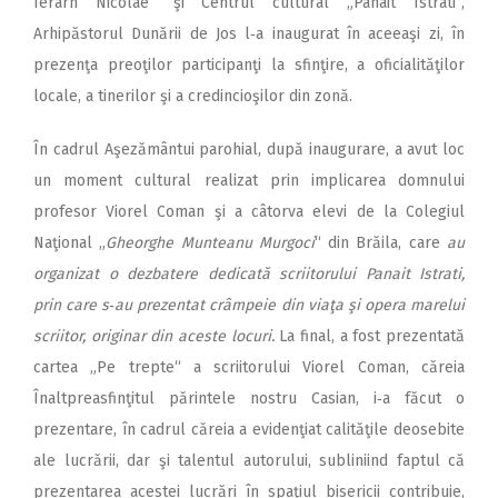
Ierarh Nicolae“ şi Centrul cultural „Panait Istrati“,
Arhipăstorul Dunării de Jos l‑a inaugurat în aceeaşi zi, în
prezenţa preoţilor participanţi la sfinţire, a oficialităţilor
locale, a tinerilor şi a credincioşilor din zonă.
În cadrul Aşezământui parohial, după inaugurare, a avut loc
un moment cultural realizat prin implicarea domnului
profesor Viorel Coman şi a câtorva elevi de la Colegiul
Naţional „
Gheorghe Munteanu Murgoci
“ din Brăila, care
au
organizat o dezbatere dedicată scriitorului Panait Istrati,
prin care s‑au prezentat crâmpeie din viaţa şi opera marelui
scriitor, originar din aceste locuri.
La final, a fost prezentată
cartea „Pe trepte“ a scriitorului Viorel Coman, căreia
Înaltpreasfinţitul părintele nostru Casian, i‑a făcut o
prezentare, în cadrul căreia a evidenţiat calităţile deosebite
ale lucrării, dar şi talentul autorului, subliniind faptul că
prezentarea acestei lucrări în spaţiul bisericii contribuie,