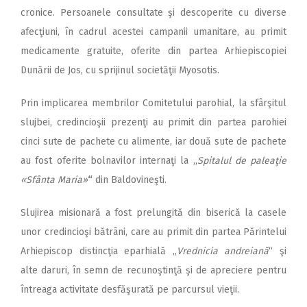
cronice. Persoanele consultate şi descoperite cu diverse
afecţiuni, în cadrul acestei campanii umanitare, au primit
medicamente gratuite, oferite din partea Arhiepiscopiei
Dunării de Jos, cu sprijinul societăţii Myosotis.
Prin implicarea membrilor Comitetului parohial, la sfârşitul
slujbei, credincioşii prezenţi au primit din partea parohiei
cinci sute de pachete cu alimente, iar două sute de pachete
au fost oferite bolnavilor internaţi la ,,
Spitalul de paleaţie
«Sfânta Maria»
“
din Baldovineşti.
Slujirea misionară a fost prelungită din biserică la casele
unor credincioşi bătrâni, care au primit din partea Părintelui
Arhiepiscop distincţia eparhială „
Vrednicia andreiană
“ şi
alte daruri, în semn de recunoştinţă şi de apreciere pentru
întreaga activitate desfăşurată pe parcursul vieţii.