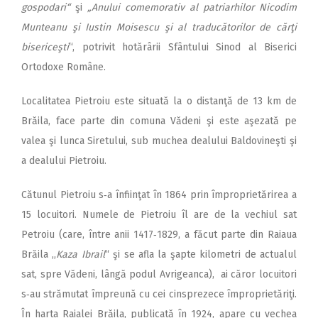
gospodari“
şi
„Anului comemorativ al patriarhilor Nicodim
Munteanu şi Iustin Moisescu şi al traducătorilor de cărţi
bisericeşti
“, potrivit hotărârii Sfântului Sinod al Biserici
Ortodoxe Române.
Localitatea Pietroiu este situată la o distanţă de 13 km de
Brăila, face parte din comuna Vădeni şi este aşezată pe
valea şi lunca Siretului, sub muchea dealului Baldovineşti şi
a dealului Pietroiu.
Cătunul Pietroiu s‑a înfiinţat în 1864 prin împroprietărirea a
15 locuitori. Numele de Pietroiu îl are de la vechiul sat
Petroiu (care, între anii 1417‑1829, a făcut parte din Raiaua
Brăila ,,
Kaza Ibrail
“ şi se afla la şapte kilometri de actualul
sat, spre Vădeni, lângă podul Avrigeanca), ai căror locuitori
s‑au strămutat îm­preună cu cei cinsprezece împroprietăriţi.
În harta Raialei Brăila, publicată în 1924, apare cu vechea