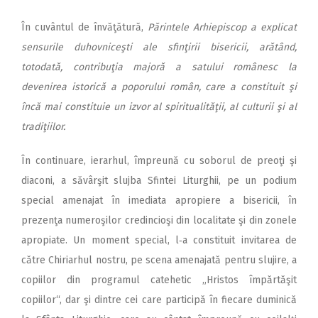
În cuvântul de învăţătură,
Părintele Arhiepiscop a explicat
sensurile duhovniceşti ale sfinţirii bisericii, arătând,
totodată, contribuţia majoră a satului românesc la
devenirea istorică a poporului român, care a constituit şi
încă mai constituie un izvor al spiritualităţii, al culturii şi al
tradiţiilor.
În continuare, ierarhul, împreună cu soborul de preoţi şi
diaconi, a săvârşit slujba Sfintei Liturghii, pe un podium
special amenajat în imediata apropiere a bisericii, în
prezenţa numeroşilor credincioşi din localitate şi din zonele
apropiate. Un moment special, l‑a constituit invitarea de
către Chiriarhul nostru, pe scena amenajată pentru slujire, a
copiilor din programul catehetic „Hristos împărtăşit
copiilor“, dar şi dintre cei care participă în fiecare duminică