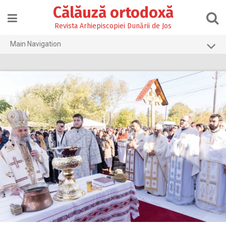
Skip
Călăuză ortodoxă
to
content
Revista Arhiepiscopiei Dunării de Jos
Main Navigation
Prima pagină
2026
2025
2024
2023
2022
2021
2020
2019