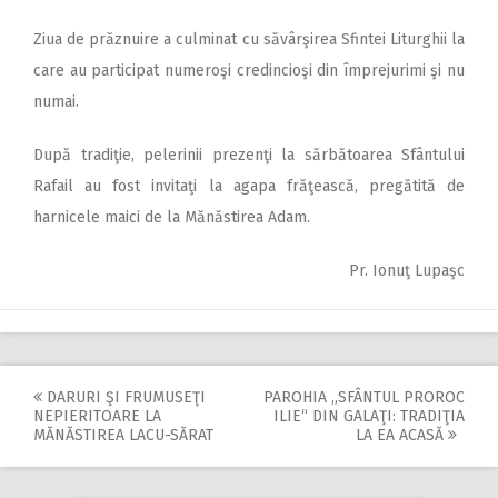
Ziua de prăznuire a culminat cu săvârşirea Sfintei Liturghii la
care au participat numeroşi credincioşi din împrejurimi şi nu
numai.
După tradiţie, pelerinii prezenţi la sărbătoarea Sfântului
Rafail au fost invitaţi la agapa frăţească, pregătită de
harnicele maici de la Mănăstirea Adam.
Pr. Ionuţ Lupaşc
DARURI ŞI FRUMUSEŢI
PAROHIA „SFÂNTUL PROROC
Post
NEPIERITOARE LA
ILIE“ DIN GALAŢI: TRADIŢIA
MĂNĂSTIREA LACU-SĂRAT
LA EA ACASĂ
navigation