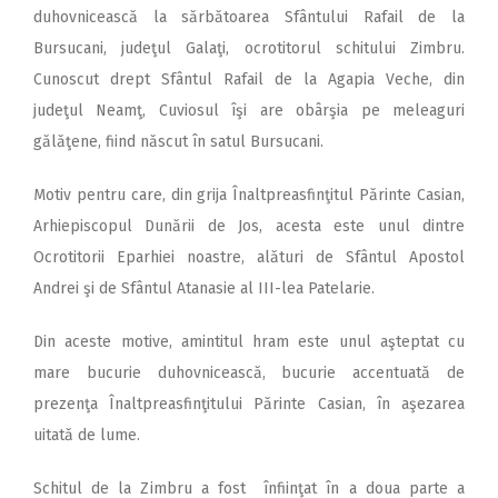
duhovnicească la sărbătoarea Sfântului Rafail de la
Bursucani, judeţul Galaţi, ocrotitorul schitului Zim­bru.
Cunoscut drept Sfântul Rafail de la Agapia Veche, din
judeţul Neamţ, Cuviosul îşi are obârşia pe meleaguri
gălăţene, fiind născut în satul Bursucani.
Motiv pentru care, din grija Înaltpreasfinţitul Părinte Casian,
Arhiepiscopul Dunării de Jos, acesta este unul dintre
Ocrotitorii Eparhiei noastre, alături de Sfântul Apostol
Andrei şi de Sfântul Atanasie al III-lea Patelarie.
Din aceste motive, amintitul hram este unul aşteptat cu
mare bucurie duhovnicească, bucurie accentuată de
prezenţa Înaltpreasfinţitului Părinte Casian, în aşezarea
uitată de lume.
Schitul de la Zimbru a fost înfiinţat în a doua parte a