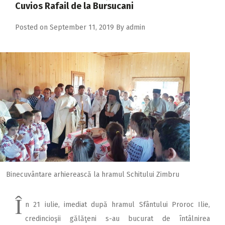
Cuvios Rafail de la Bursucani
2018
2017
Posted on
September 11, 2019
By
admin
2016
2015
2014
2013
2012
2011
2010
2009
Binecuvântare arhierească la hramul Schitului Zimbru
Î
n 21 iulie, imediat după hramul Sfântului Proroc Ilie,
credincioşii gălăţeni s-au bucurat de întâlnirea