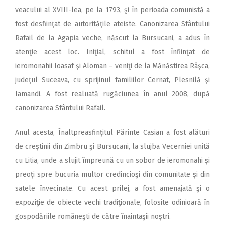
veacului al XVIII-lea, pe la 1793, şi în perioada comunistă a
fost desfiinţat de autorităţile ateiste. Canonizarea Sfântului
Rafail de la Agapia veche, născut la Bursucani, a adus în
atenţie acest loc. Iniţial, schitul a fost înfiinţat de
ieromonahii Ioasaf şi Aloman – veniţi de la Mănăstirea Râşca,
judeţul Suceava, cu sprijinul familiilor Cernat, Plesnilă şi
Iamandi. A fost realuată rugăciunea în anul 2008, după
canonizarea Sfântului Rafail.
Anul acesta, Înaltpreasfinţitul Părinte Casian a fost alături
de creştinii din Zimbru şi Bursucani, la slujba Vecerniei unită
cu Litia, unde a slujit împreună cu un sobor de ieromonahi şi
preoţi spre bucuria multor credincioşi din comunitate şi din
satele învecinate. Cu acest prilej, a fost amenajată şi o
expoziţie de obiecte vechi tradiţionale, folosite odinioară în
gospodăriile româneşti de către înaintaşii noştri.