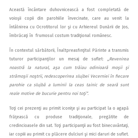
Această încântare duhovnicească a fost completată de
voioşii copii din parohiile învecinate, care au venit la
întâlnirea cu Ocrotitorul lor şi cu Arhiereul Dunării de Jos,
îmbrăcaţi în frumosul costum tradiţional românesc.
În contextul sărbătorii, Înalt­preasfinţitul Părinte a transmis
tuturor participanţilor un mesaj de suflet:
,,Revenirea
noastră la natural, aşa cum trăiau odinioară moşii şi
strămoşii noştrii, redescoperirea slujbei Vecerniei în fiecare
parohie ca slujbă a luminii la ceas tainic de seară sunt
reale motive de bucurie pentru noi toţi“.
Toţi cei prezenţi au primit iconiţe şi au participat la o agapă
frăţească cu produse tradiţionale, pregătite de
credincioasele din sat. Toţi participanţii au fost binecuvântaţi,
iar copiii au primit cu plăcere dulciuri şi mici daruri de suflet.