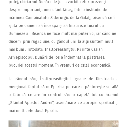
prilej, chiriarhul Dunării de Jos a vorbit celor prezenţi
despre importanţa unui sfânt lăcaş, într-o instituţie de
mărimea Combinatului Siderurgic de la Galaţi, biserică ce îi
ajută pe oameni să înceapă şi să finalizeze lucrul cu
Dumnezeu. „Biserica ne face mult mai puternici, iar când ne
ducem, prin rugăciune, cu gândul unii la alţii suntem mult
mai buni”. Totodată, Înaltpreasfinţitul Părinte Casian,
Arhiepiscopul Dunării de Jos a îndemnat la păstrarea
bucuriei acestui moment, în vremuri de criză economică.
La rândul său, Înaltpreasfinţitul Ignatie de Dimitriada a
menţionat faptul că în Eparhia pe care o păstoreşte se află
o fabrică ce are în centrul său o capelă tot cu hramul
„Sfântul Apostol Andrei”, asemănare ce apropie spiritual şi
mai mult cele două Eparhii.