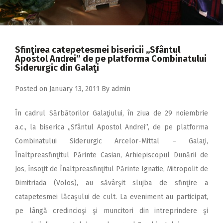
2018
2017
2016
Sfinţirea catepetesmei bisericii ,,Sfântul
Apostol Andrei” de pe platforma Combinatului
2015
Siderurgic din Galaţi
2014
Posted on
January 13, 2011
By
admin
2013
În cadrul Sărbătorilor Galaţiului, în ziua de 29 noiembrie
2012
a.c., la biserica „Sfântul Apostol Andrei”, de pe platforma
2011
Combinatului Siderurgic Arcelor-Mittal – Galaţi,
2010
Înaltpreasfinţitul Părinte Casian, Arhiepiscopul Dunării de
Jos, însoţit de Înaltpreasfinţitul Părinte Ignatie, Mitropolit de
2009
Dimitriada (Volos), au săvârşit slujba de sfinţire a
catapetesmei lăcaşului de cult. La eveniment au participat,
pe lângă credincioşi şi muncitori din intreprindere şi