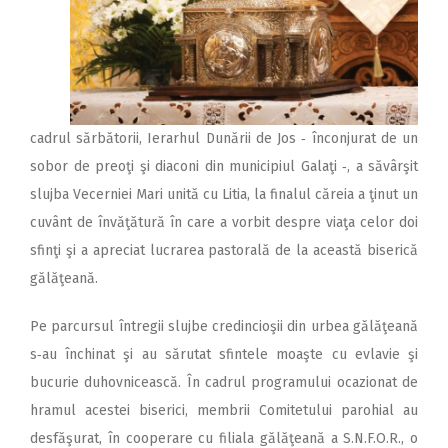
cadrul sărbătorii, Ierarhul Dunării de Jos ‑ înconjurat de un
sobor de preoţi şi diaconi din municipiul Galaţi ‑, a săvârşit
slujba Vecerniei Mari unită cu Litia, la finalul căreia a ţinut un
cuvânt de învăţătură în care a vorbit despre viaţa celor doi
sfinţi şi a apreciat lucrarea pastorală de la această biserică
gălăţeană.
Pe parcursul întregii slujbe credincioşii din urbea gălăţeană
s‑au închinat şi au sărutat sfintele moaşte cu evlavie şi
bucurie duhovnicească. În cadrul programului ocazionat de
hramul acestei biserici, membrii Comitetului parohial au
desfăşurat, în cooperare cu filiala gălăţeană a S.N.F.O.R., o