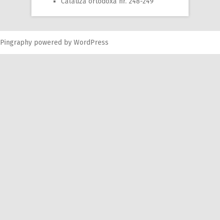
Călăuză ortodoxă nr. 248-249
Pingraphy
powered by
WordPress