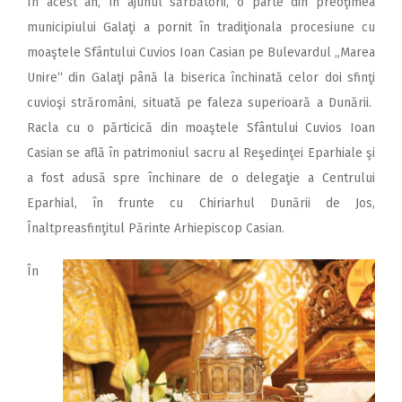
În acest an, în ajunul sărbătorii, o parte din preoţimea
municipiului Galaţi a pornit în tradiţionala procesiune cu
moaştele Sfântului Cuvios Ioan Casian pe Bulevardul „Marea
Unire“ din Galaţi până la biserica închinată celor doi sfinţi
cuvioşi străromâni, situată pe faleza superioară a Dunării.
Racla cu o părticică din moaştele Sfântului Cuvios Ioan
Casian se află în patrimoniul sacru al Reşedinţei Eparhiale şi
a fost adusă spre închinare de o delegaţie a Centrului
Eparhial, în frunte cu Chiriarhul Dunării de Jos,
Înaltpreasfinţitul Părinte Arhiepiscop Casian.
În