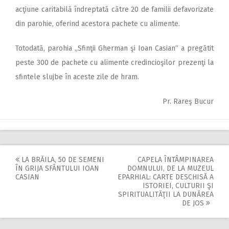
acţiune caritabilă îndreptată către 20 de familii defavorizate
din parohie, oferind acestora pachete cu alimente.
Totodată, parohia „Sfinţii Gherman şi Ioan Casian“ a pregătit
peste 300 de pachete cu alimente credincioşilor prezenţi la
sfintele slujbe în aceste zile de hram.
Pr. Rareş Bucur
LA BRĂILA, 50 DE SEMENI
CAPELA ÎNTÂMPINAREA
Post
ÎN GRIJA SFÂNTULUI IOAN
DOMNULUI, DE LA MUZEUL
CASIAN
EPARHIAL: CARTE DESCHISĂ A
navigation
ISTORIEI, CULTURII ŞI
SPIRITUALITĂŢII LA DUNĂREA
DE JOS