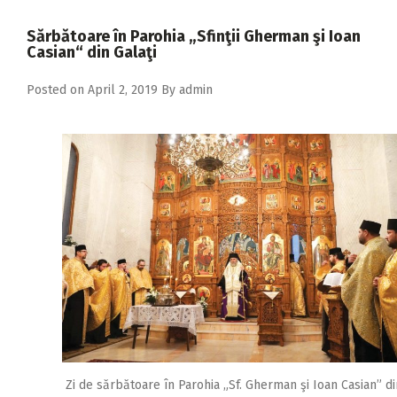
2018
Sărbătoare în Parohia „Sfinţii Gherman şi Ioan
2017
Casian“ din Galaţi
2016
Posted on
April 2, 2019
By
admin
2015
2014
2013
2012
2011
2010
2009
Zi de sărbătoare în Parohia „Sf. Gherman şi Ioan Casian” di