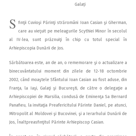
Galați
S
finţii Cuvioşi Părinţi străromâni Ioan Casian şi Gherman,
care au vieţuit pe meleagurile Scythiei Minor în secolul
al IV‑lea, sunt prăznuiţi în chip cu totul special în
Arhiepiscopia Dunării de Jos.
Sărbătoarea este, an de an, o rememorare şi o actualizare a
binecuvântatului moment din zilele de 12‑18 octombrie
2002, când moaştele Sfântului Ioan Casian au fost aduse, din
Franţa, la Iaşi, Galaţi şi Bucureşti, de către o delegaţie a
Arhiepiscopiei de Marsilia, condusă de Eminenţa Sa Bernard
Panafieu, la invitaţia Preafericitului Părinte Daniel, pe atunci,
Mitropolit al Moldovei şi Bucovinei, şi a Ierarhului Dunării de
Jos, Înaltpreasfinţitul Părinte Arhiepiscop Casian.