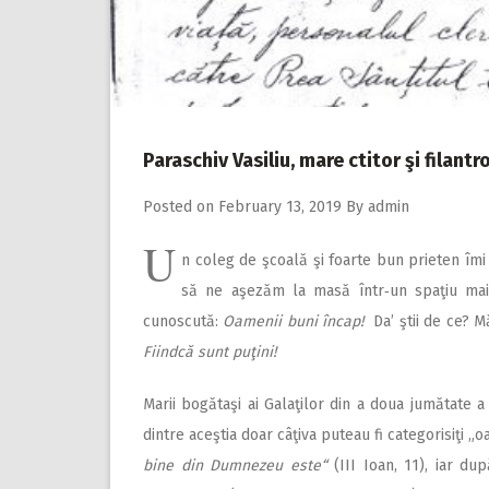
Paraschiv Vasiliu, mare ctitor şi filantr
Posted on
February 13, 2019
By
admin
U
n coleg de şcoală şi foarte bun prieten îmi
să ne aşezăm la masă într‑un spaţiu mai 
cunoscută:
Oamenii buni încap!
Da’ ştii de ce? M
Fiindcă sunt puţini!
Marii bogătaşi ai Galaţilor din a doua jumătate a
dintre aceştia doar câţiva puteau fi categorisiţi 
bine din Dumnezeu este“
(III Ioan, 11), iar d