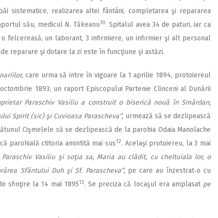
i băi sistematice, realizarea altei fântâni, completarea şi repararea
10
raportul său, medicul N. Tăkeanu
. Spitalul avea 34 de paturi, iar ca
o felcereasă, un laborant, 3 infirmiere, un infirmier şi alt personal
 de reparare şi dotare la zi este în funcţiune şi astăzi.
ariilor,
care urma să intre în vigoare la 1 aprilie 1894, protoiereul
25 octombrie 1893, un raport Episcopului Partenie Clinceni al Dunării
prietar Paraschiv Vasiliu a construit o biserică nouă în Smârdan,
ui Spirit (sic) şi Cuvioasa Parascheva“,
urmează să se dezlipească
 cătunul Cişmelele să se dezlipească de la parohia Odaia Manolache
12
ă parohială ctitoria amintită mai sus
. Acelaşi protoiereu, la 3 mai
 Paraschiv Vasiliu şi soţia sa, Maria au clădit, cu cheltuiala lor, o
rârea Sfântului Duh şi Sf. Parascheva“,
pe care au înzestrat‑o cu
13
de sfinţire la 14 mai 1895
. Se preciza că locaşul era amplasat
pe