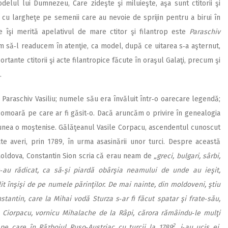
delul lui Dumnezeu, Care zideşte şi miluieşte, aşa sunt ctitorii şi
ută cu largheţe pe semenii care au nevoie de sprijin pentru a birui în
re îşi merită apelativul de mare ctitor şi filantrop este
Paraschiv
m să‑l readucem în atenţie, ca model, după ce uitarea s‑a aşternut,
tante ctitorii şi acte filantropice făcute în oraşul Galaţi, precum şi
.
araschiv Vasiliu; numele său era învăluit într‑o oarecare legendă;
 comoară pe care ar fi găsit‑o. Dacă aruncăm o privire în genealogia
unea o moştenise. Gălăţeanul Vasile Corpacu, ascendentul cunoscut
te averi, prin 1789, în urma asasinării unor turci. Despre această
 Moldova, Constantin Sion scria că erau neam de
„greci, bulgari, sârbi,
s‑au rădicat, ca să‑şi piardă obârşia neamului de unde au ieşit,
t înşişi de pe numele părinţilor. De mai nainte, din moldoveni, ştiu
antin, care la Mihai vodă Sturza s‑ar fi făcut spatar şi frate‑său,
le Ciorpacu, vornicu Mihalache de la Râpi, cărora rămâindu‑le mulţi
2
 pe care în Războiul Ruso‑Austriac cu turcii la 1789
, i‑au ucis ei,