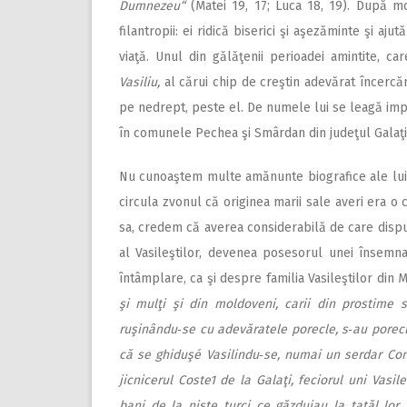
Dumnezeu“
(Matei 19, 17; Luca 18, 19). După mo
filantropii: ei ridică biserici şi aşezăminte şi aj
viaţă. Unul din gălăţenii perioadei amintite, ca
Vasiliu,
al cărui chip de creştin adevărat încercă
pe nedrept, peste el. De numele lui se leagă impor
în comunele Pechea şi Smârdan din judeţul Galaţi
Nu cunoaştem multe amănunte biografice ale lui P
circula zvonul că originea marii sale averi era o
sa, credem că averea considerabilă de care disp
al Vasileştilor, devenea posesorul unei însemna
întâmplare, ca şi despre familia Vasileştilor din
şi mulţi şi din moldoveni, carii din prostime 
ruşinându‑se cu adevăratele porecle, s‑au porecli
că se ghiduşé Vasilindu‑se, numai un serdar Const
jicnicerul Coste1 de la Galaţi, feciorul uni Vasi
bani de la nişte turci ce găzduiau la tatăl lor,