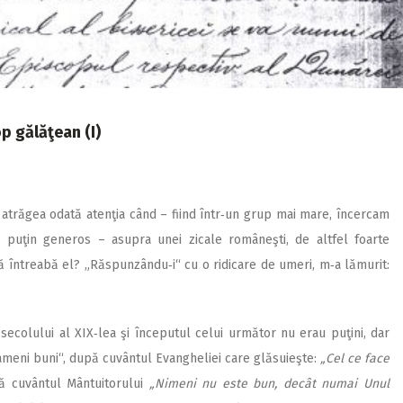
op gălăţean (I)
 atrăgea odată atenţia când – fiind într‑un grup mai mare, încercam
puţin generos – asupra unei zicale româneşti, de altfel foarte
ă întreabă el? „Răspunzându‑i“ cu o ridicare de umeri, m‑a lămurit:
 secolului al XIX‑lea şi începutul celui următor nu erau puţini, dar
„oameni buni“, după cuvântul Evangheliei care glăsuieşte:
„Cel ce face
upă cuvântul Mântuitorului
„Nimeni nu este bun, decât numai Unul