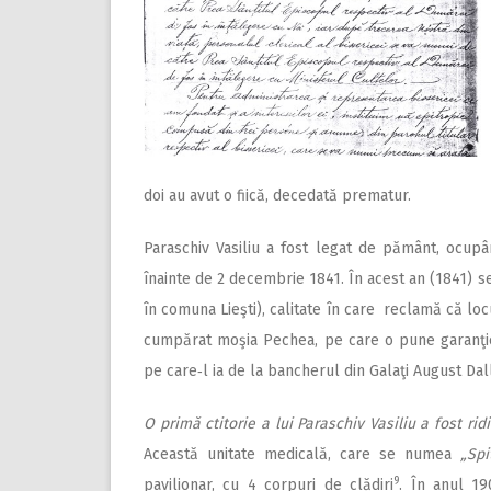
doi au avut o fiică, decedată prematur.
Paraschiv Vasiliu a fost legat de pământ, ocup
înainte de 2 decembrie 1841. În acest an (1841) s
în comuna Lieşti), calitate în care reclamă că locu
cumpărat moşia Pechea, pe care o pune garanţi
pe care‑l ia de la bancherul din Galaţi August Dal
O primă ctitorie a lui Paraschiv Vasiliu a fost rid
Această unitate medicală, care se numea
„Spi
9
pavilionar, cu 4 corpuri de clădiri
. În anul 19