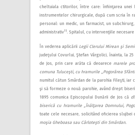
cheltuiala ctitorilor, între care: înfiinţarea une
instrumentelor chirurgicale, după cum scria în 
personal: un medic, un farmacist, un subchirurg, 
11
administrativ
. Spitalul, cu intervenţiile necesare
În vederea aplicării
Legii Clerului Mirean şi Semin
judeţului Covurlui, Ştefan Vârgolici, înainta, la 
de Jos, prin care arăta că deoarece
marele pro
comuna Tuluceşti, cu hramurile „Pogorârea Sfântul
numitul cătun Smârdan de la parohia Fileşti, iar
şi să formeze o nouă parohie, având drept biseric
1895 comunica Episcopului Dunării de Jos că
dl
biserică cu hramurile „Înălţarea Domnului, Pogo
toate cele necesare, solicitând oficierea slujbei 
moşia Gheboasa sau Cârloteşti din Smârdan.