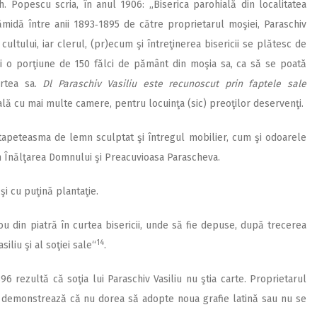
 Popescu scria, în anul 1906: „Biserica parohială din localitatea
ămidă între anii 1893‑1895 de către proprietarul moşiei, Paraschiv
cultului, iar clerul, (pr)ecum şi întreţinerea bisericii se plătesc de
 şi o porţiune de 150 fălci de pământ din moşia sa, ca să se poată
artea sa.
Dl Paraschiv Vasiliu este recunoscut prin faptele sale
ală cu mai multe camere, pentru locuinţa (sic) preoţilor deservenţi.
tapeteasma de lemn sculptat şi întregul mobilier, cum şi odoarele
am Înălţarea Domnului şi Preacuvioasa Parascheva.
 şi cu puţină plantaţie.
u din piatră în curtea bisericii, unde să fie depuse, după trecerea
14
iliu şi al soţiei sale“
.
96 rezultă că soţia lui Paraschiv Vasiliu nu ştia carte. Proprietarul
ce demonstrează că nu dorea să adopte noua grafie latină sau nu se