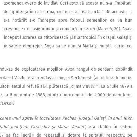
asemenea avere de invidiat. Cert este că acesta nu s‑a „îmbătat“
de opulenţa în care trăia, nici nu s‑a lăsat „orbit“ de aceasta, ci
s‑a hotărât s‑o îndrepte spre folosul semenilor, ca un bun
creştin ce era, asigurându‑şi comoară în ceruri (Matei 6, 20). Aşa a
început lucrarea sa ctitoricească şi filantropică în oraşul Galaţi şi
în satele dimprejur. Soţia sa se numea Maria şi nu ştia carte; cei
6
ându‑se de exploatarea moşiilor. Avea rangul de serdar
, dobândit
erdarul Vasiliu era arendaş al moşiei Șerbăneşti (actualmente inclus
7
itorii satului refuză să‑i plătească „dijma vinului“
. La 6 iulie 1879 a
e, la 6 octombrie 1888, pentru împrumutul de 4.000 de napoleoni
8
l’Orso
.
icarea unui spital în localitatea Pechea, judeţul Galaţi, în anul 1892.
talul judeţean Paraschiv şi Maria Vasiliu“,
era clădită în sistem
07 se fac lucrări de reparaţii şi dotare la spitalul respectiv, pe