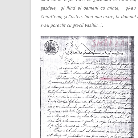
gazdele, şi fiind ei oameni cu minte, şi‑au c
Chiraftenii; şi Costea, fiind mai mare, la domnul A
3
s‑au poreclit cu grecii Vasiliu…
.