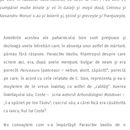
umpărat multe binale şi vii în Galaţi şi moşii două, Cotrosu şi
lexandru Moruzi s‑au şi boierit şi, ştiind şi greceşte şi franţuzeşte,
Amintirile acestea ale paharnicului Sion sunt preţioase şi
dezleagă unele întrebări care, în absenţa unor astfel de mărturii,
păreau fără răspuns. Paraschiv Vasiliu, filantropul despre care
scriem aici, era, după unele menţiuni, bulgar de neam şi era
4
poreclit
Panceauru
(panceaur = nebun, aiurit, zăpăcit)
, poreclă
pe care, în acord cu cele relatate de C. Sion, reprezenta şi ea o
moştenire de le vreun înaintaş cu astfel de „calităţi“. Averea
înaintaşului său, Coste – scria autorul
Arhondologiei Moldovei
–
„l‑a spăriet pe Ion Tăutu“, cuscrul său, a cărei fiică era căsătorită
5
cu Iancu, fiul lui Coste
.
Nu cunoaştem cum s‑a împărtăşit Paraschiv Vasiliu de o