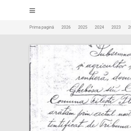
Skip
to
content
Prima pagină
2026
2025
2024
2023
2