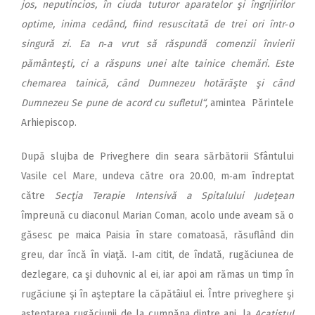
jos, neputincios, în ciuda tuturor aparatelor şi îngrijirilor
optime, inima cedând, fiind resuscitată de trei ori într‑o
singură zi. Ea n‑a vrut să răspundă comenzii învierii
pământeşti, ci a răspuns unei alte tainice chemări. Este
chemarea tainică, când Dumnezeu hotărăşte şi când
Dumnezeu Se pune de acord cu sufletul“,
amintea Părintele
Arhiepiscop.
După slujba de Priveghere din seara sărbătorii Sfântului
Vasile cel Mare, undeva către ora 20.00, m‑am îndreptat
către
Secţia Terapie Intensivă a Spitalului Judeţean
împreună cu diaconul Marian Coman, acolo unde aveam să o
găsesc pe maica Paisia în stare comatoasă, răsuflând din
greu, dar încă în viaţă. I‑am citit, de îndată, rugăciunea de
dezlegare, ca şi duhovnic al ei, iar apoi am rămas un timp în
rugăciune şi în aşteptare la căpătâiul ei. Între priveghere şi
aşteptarea rugăciunii de la cumpăna dintre ani, la
Acatistul