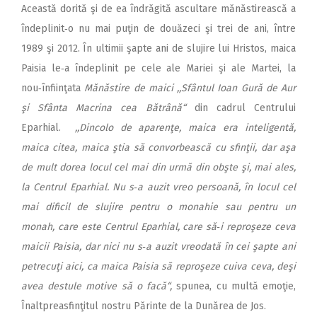
Această dorită şi de ea îndrăgită ascultare mănăstirească a
îndeplinit‑o nu mai puţin de douăzeci şi trei de ani, între
1989 şi 2012. În ultimii şapte ani de slujire lui Hristos, maica
Paisia le‑a îndeplinit pe cele ale Mariei şi ale Martei, la
nou‑înfiinţata
Mănăstire de maici
,,Sfântul Ioan Gură de Aur
şi Sfânta Macrina cea Bătrână“
din cadrul Centrului
Eparhial.
,,Dincolo de aparenţe, maica era inteligentă,
maica citea, maica ştia să convorbească cu sfinţii, dar aşa
de mult dorea locul cel mai din urmă din obşte şi, mai ales,
la Centrul Eparhial. Nu s‑a auzit vreo persoană, în locul cel
mai dificil de slujire pentru o monahie sau pentru un
monah, care este Centrul Eparhial, care să‑i reproşeze ceva
maicii Paisia, dar nici nu s‑a auzit vreodată în cei şapte ani
petrecuţi aici, ca maica Paisia să reproşeze cuiva ceva, deşi
avea destule motive să o facă“,
spunea, cu multă emoţie,
Înaltpreasfinţitul nostru Părinte de la Dunărea de Jos.