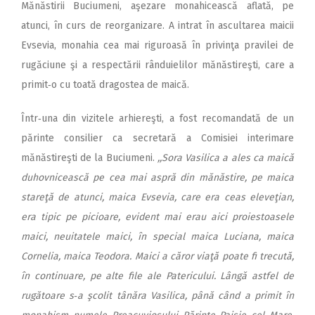
Mănăstirii Buciumeni, aşezare monahicească aflată, pe
atunci, în curs de reorganizare. A intrat în ascultarea maicii
Evsevia, monahia cea mai riguroasă în privinţa pravilei de
rugăciune şi a respectării rânduielilor mănăstireşti, care a
primit‑o cu toată dragostea de maică.
Într‑una din vizitele arhiereşti, a fost recomandată de un
părinte consilier ca secretară a Comisiei interimare
mănăstireşti de la Buciumeni.
,,Sora Vasilica a ales ca maică
duhovnicească pe cea mai aspră din mănăstire, pe maica
stareţă de atunci, maica Evsevia, care era ceas eleveţian,
era tipic pe picioare, evident mai erau aici proiestoasele
maici, neuitatele maici, în special maica Luciana, maica
Cornelia, maica Teodora. Maici a căror viaţă poate fi trecută,
în continuare, pe alte file ale Patericului. Lângă astfel de
rugătoare s‑a şcolit tânăra Vasilica, până când a primit în