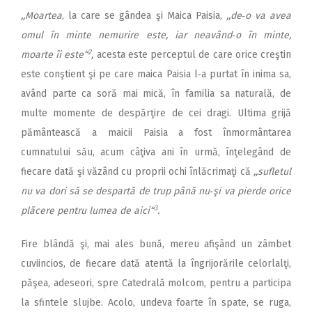
,,Moartea
, la care se gândea şi Maica Paisia,
,,de‑o va avea
omul în minte nemurire este, iar neavând‑o în minte,
2
moarte îi este“
,
acesta este perceptul de care orice creştin
este conştient şi pe care maica Paisia l‑a purtat în inima sa,
având parte ca soră mai mică, în familia sa naturală, de
multe momente de despărţire de cei dragi. Ultima grijă
pământească a maicii Paisia a fost înmormântarea
cumnatului său, acum câţiva ani în urmă, înţelegând de
fiecare dată şi văzând cu proprii ochi înlăcrimaţi că
,,sufletul
nu va dori să se despartă de trup până nu‑şi va pierde orice
3
plăcere pentru lumea de aici“
.
Fire blândă şi, mai ales bună, mereu afişând un zâmbet
cuviincios, de fiecare dată atentă la îngrijorările ce­­lorlalţi,
păşea, adeseori, spre Catedrală molcom, pentru a participa
la sfintele slujbe. Acolo, undeva foarte în spate, se ruga,