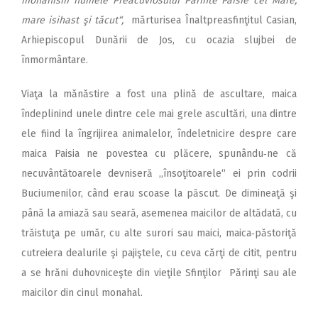
monahism numele Preacuviosului Părinte Paisie cel Mare,
mare isihast şi tăcut“,
mărturisea Înaltpreasfinţitul Ca­sian,
Arhi­episcopul Dunării de Jos, cu ocazia slujbei de
înmormântare.
Viaţa la mănăstire a fost una plină de ascultare, maica
îndeplinind unele dintre cele mai grele ascultări, una dintre
ele fiind la îngrijirea animalelor, îndeletnicire despre care
maica Paisia ne povestea cu plăcere, spunându‑ne că
necuvântătoarele devniseră ,,însoţitoarele“ ei prin codrii
Buciumenilor, când erau scoase la păscut. De dimineaţă şi
până la amiază sau seară, asemenea maicilor de altădată, cu
trăistuţa pe umăr, cu alte surori sau maici, maica‑păstoriţă
cutreiera dealurile şi pajiştele, cu ceva cărţi de citit, pentru
a se hrăni duhovniceşte din vieţile Sfinţilor Părinţi sau ale
maicilor din cinul monahal.