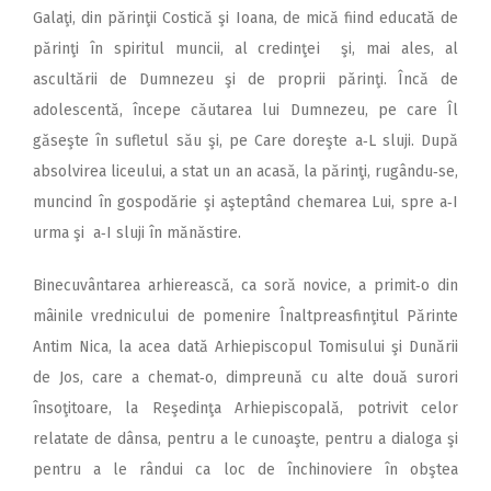
Galaţi, din părinţii Costică şi Ioana, de mică fiind educată de
părinţi în spiritul muncii, al credinţei şi, mai ales, al
ascultării de Dumnezeu şi de proprii părinţi. Încă de
adolescentă, începe căutarea lui Dumnezeu, pe care Îl
găseşte în sufletul său şi, pe Care doreşte a‑L sluji. După
absolvirea liceului, a stat un an acasă, la părinţi, rugându‑se,
muncind în gospodărie şi aşteptând chemarea Lui, spre a‑I
urma şi a‑I sluji în mănăstire.
Binecuvântarea arhierească, ca soră novice, a primit‑o din
mâinile vrednicului de pomenire Înaltpreasfinţitul Părinte
Antim Nica, la acea dată Arhiepiscopul Tomisului şi Dunării
de Jos, care a chemat‑o, dimpreună cu alte două surori
însoţitoare, la Reşedinţa Arhiepiscopală, potrivit celor
relatate de dânsa, pentru a le cunoaşte, pentru a dialoga şi
pentru a le rândui ca loc de închinoviere în obştea