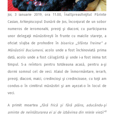
Joi, 3 ianuarie 2019, ora 11.00, Înaltpreasfinţitul Părinte
Casian, Arhiepiscopul Dunării de Jos, înconjurat de un sobor
numeros de ieromonahi, preoţi şi diaconi, cu participarea
unor delegaţii mănăstireşti în frunte cu maicile stareţe, a
oficiat slujba de prohodire în
biserica ,,Sfânta Treime“ a
Mănăstirii Buciumeni
, acolo unde a fost închinoviată prima
dată, acolo unde a fost călugărită şi unde i‑a fost inima tot
timpul. S‑a reîntors pentru totdeauna acasă, pentru a‑şi
dormi somnul cel de veci. Alaiul de înmormântare, ierarh,
preoţi, diaconi, maici, credincioşi şi credincioase, cu toţii am
condus‑o în cimitirul mănăstiri şi am aşezat‑o în locul de
veci.
A primit moartea
,,fără frică şi fără plâns, aducându‑şi
5
aminte de neînlăturarea ei şi de izbăvirea din relele vieţii“