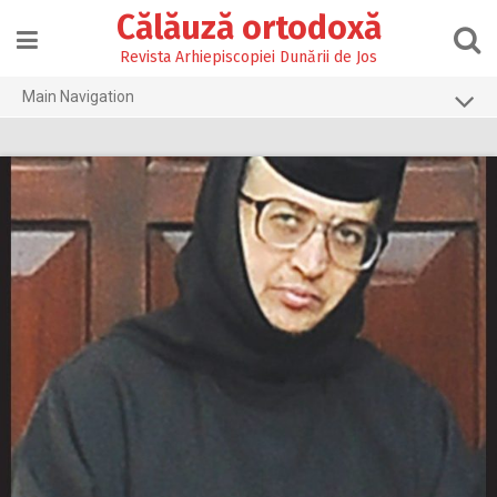
Skip
Călăuză ortodoxă
to
content
Revista Arhiepiscopiei Dunării de Jos
Main Navigation
Prima pagină
2026
2025
2024
2023
2022
2021
2020
2019