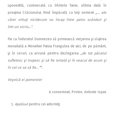
spovedită, cuminecată cu Sfintele Taine, ultima dată în
preajma Crăciunului, fiind împăcată cu toţi semenii
,,… ale
cărei virtuţi nicidecum nu încap între patru scânduri şi
într‑un sicriu…“
.
Fie ca Înduratul Dumnezeu să primească vieţuirea şi slujirea
monahală a Monahiei Paisia Frangulea de aici, de pe pământ,
şi în ceruri, ca arvună pentru dezlegarea
,,de tot păcatul
sufletesc şi trupesc şi să fie iertată şi în veacul de acum şi
6
în cel ce va să fie
…
“
.
Veşnică ei pomenire!
A consemnat, Protos. Antonie Ispas
Apolisul
pentru cei adormiţi.