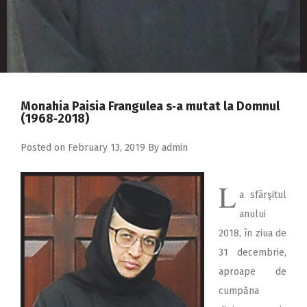
2018
2017
2016
2015
Monahia Paisia Frangulea s‑a mutat la Domnul
2014
(1968‑2018)
2013
Posted on
February 13, 2019
By
admin
2012
L
2011
a sfârşitul
2010
anului
2018, în ziua de
2009
31 decembrie,
aproape de
cumpăna