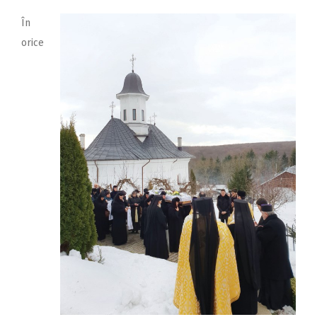
În
orice