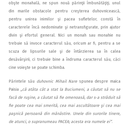
obşte monahală, ne spun nouă părinţii îmbunătăţiţi, unul
din marile obstacole pentru creşterea duhovnicească,
pentru unirea inimilor şi pacea sufletelor, constă în
caracterele încă nedominate şi netransfigurate, prin ajutor
divin şi efortul general. Nici un monah sau monahie nu
trebuie să invoce caracterul său, oricum ar fi, pentru a se
scuza de lipsurile sale şi de întârzierea sa în calea
desăvârşirii, ci trebuie bine a îndruma caracterul său, căci
cine voieşte se poate schimba.
Părintele său
duhovnic Mihail Nare
spunea despre maica
Paisia
,,că atâta cât a stat la Buciumeni, a căutat să nu se
facă de ruşine, a căutat să fie omenoasă, dar s‑a străduit să
fie poate cea mai smerită, cea mai ascultătoare şi cea mai
paşnică persoană din mănăstire. Unele din surorile tinere,
de atunci, o supranumeau PACEA; acesta era numele ei“
.