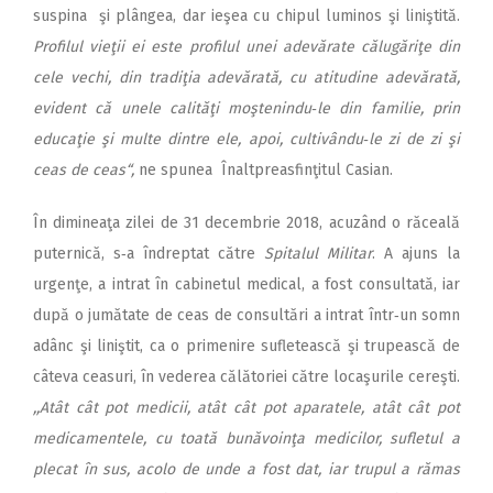
suspina şi plângea, dar ieşea cu chipul luminos şi liniştită.
Profilul vieţii ei este profilul unei adevărate călugăriţe din
cele vechi, din tradiţia adevărată, cu atitudine adevărată,
evident că unele calităţi moştenindu‑le din familie, prin
educaţie şi multe dintre ele, apoi, cultivându‑le zi de zi şi
ceas de ceas“,
ne spunea Înaltpreasfinţitul Casian.
În dimineaţa zilei de 31 decembrie 2018, acuzând o răceală
puternică, s‑a îndreptat către
Spitalul Militar
. A ajuns la
urgenţe, a intrat în cabinetul medical, a fost consultată, iar
după o jumătate de ceas de consultări a intrat într‑un somn
adânc şi liniştit, ca o primenire sufletească şi trupească de
câteva ceasuri, în vederea călătoriei către locaşurile cereşti.
,,Atât cât pot medicii, atât cât pot aparatele, atât cât pot
medicamentele, cu toată bunăvoinţa medicilor, sufletul a
plecat în sus, acolo de unde a fost dat, iar trupul a rămas