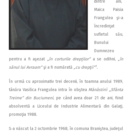
dintre ani,
Maica Paisia
Frangulea şi-a
încredinţat
sufletul său,
Bunului
Dumnezeu
pentru a fi aşezat
,,în corturile drepţilor“
a se odihni,
„în
1
sânul lui Avraam“
şi a fi numărată
„cu drepţii“
.
În urmă cu aproximativ trei decenii, în toamna anului 1989,
tânăra Vasilica Frangulea intra în obştea
Mănăstirii ,,Sfânta
Treime“ din Buciumeni
, pe când avea doar 21 de ani, fiind
absolventă a Liceului de Industrie Alimentară din Galaţi,
promoţia 1988.
S‑a născut la 2 octombrie 1968, în comuna Braniştea, ju­deţul