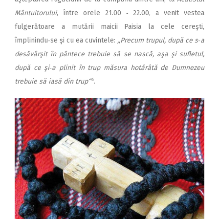
Mântuitorului
, între orele 21.00 ‑ 22.00, a venit vestea
fulgerătoare a mutării maicii Paisia la cele cereşti,
împlinindu‑se şi cu ea cuvintele:
,,Precum trupul, după ce s‑a
desăvârşit în pântece trebuie să se nască, aşa şi sufletul,
după ce şi‑a plinit în trup măsura hotărâtă de Dumnezeu
4
trebuie să iasă din trup“
.