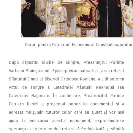
Daruri pentru Patriarhul Ecumenic al Constantinopolului
După otpustul slujbei de sfin­ţire, Preasfinţitul Părinte
Varlaam Ploieşteanul, Episcop‑vicar patriarhal şi secretarul
Sfântului Sinod al Bisericii Ortodoxe Româ­ne, a citit solemn
Actul de sfinţire a Catedralei Mântuirii Neamului sau
Catedralei Naţio­nale. În continuare, Preafericitul Părinte
Patriarh Daniel a prezentat poporului documentul şi a
adresat mulţu­miri tuturor celor care au ajutat şi vor mai
ajuta la edificarea acestui monument, exprimându-se
speranţa ca în termen de trei ani să fie finalizată şi sfinţită