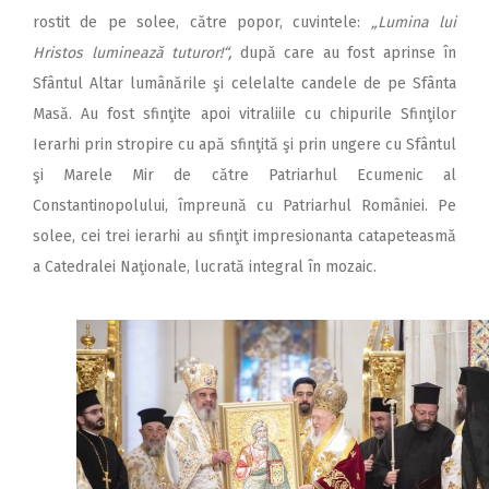
rostit de pe solee, către popor, cuvintele:
„Lumina lui
Hristos luminează tuturor!“,
după care au fost aprinse în
Sfântul Altar lumânările şi celelalte candele de pe Sfânta
Masă. Au fost sfinţite apoi vitraliile cu chipurile Sfinţi­lor
Ierarhi prin stropire cu apă sfinţită şi prin ungere cu Sfântul
şi Marele Mir de către Patriarhul Ecumenic al
Constantinopolului, împreună cu Patriarhul României. Pe
solee, cei trei ierarhi au sfinţit impresionanta catapeteasmă
a Catedralei Naţionale, lucrată integral în mozaic.