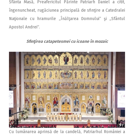
Sfânta Masă, Preafericitul Părinte Patriarh Daniel a citit,
îngenuncheat, rugăciunea principală de sfinţire a Catedralei
Naţionale cu hramurile „Înălţa­rea Domnului“ şi „Sfântul
Apostol Andrei“.
Sfinţirea catapetesmei cu icoane în mozaic
Cu lumânarea aprinsă de la candelă, Patriarhul României a