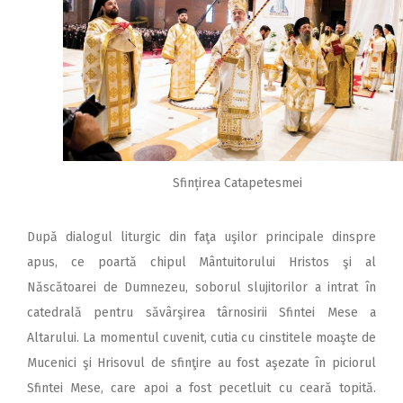
Sfințirea Catapetesmei
După dialogul liturgic din faţa uşilor principale dinspre
apus, ce poartă chipul Mântuitorului Hristos şi al
Născătoarei de Dumnezeu, soborul slujitorilor a intrat în
catedrală pentru săvârşirea târnosirii Sfintei Mese a
Altarului. La momentul cuvenit, cutia cu cinstitele moaşte de
Mucenici şi Hrisovul de sfinţire au fost aşezate în piciorul
Sfintei Mese, care apoi a fost pecetluit cu ceară topită.