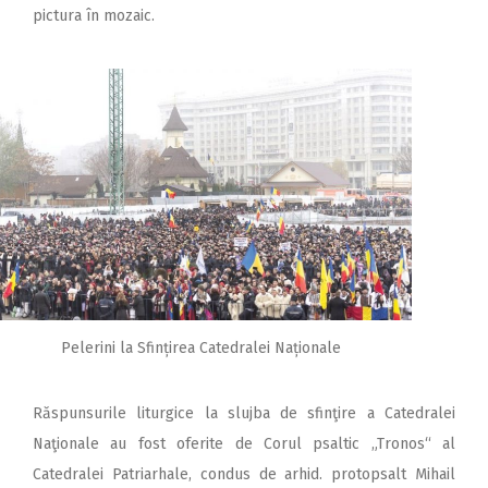
pictura în mozaic.
Pelerini la Sfințirea Catedralei Naționale
Răspunsurile liturgice la slujba de sfinţire a Catedralei
Naţio­nale au fost oferite de Corul psaltic „Tronos“ al
Catedralei Patriarhale, condus de arhid. proto­psalt Mihail