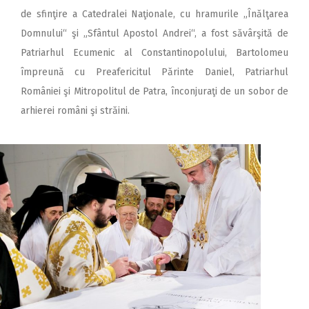
de sfinţire a Catedralei Naţionale, cu hra­mu­rile „Înălţarea
Domnului“ şi „Sfântul Apostol Andrei“, a fost săvârşită de
Patriar­hul Ecumenic al Constantino­polului, Bar­tolomeu
împreună cu Preafericitul Părinte Daniel, Patriarhul
României şi Mitropolitul de Patra, înconjuraţi de un sobor de
arhierei români şi străini.