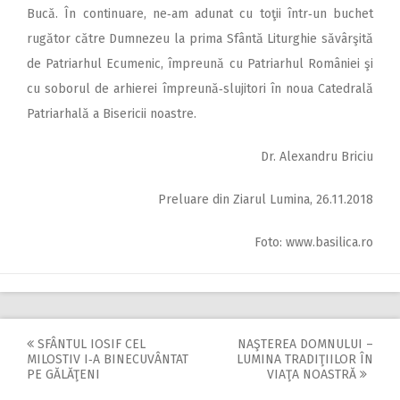
Bucă. În continuare, ne‑am adunat cu toţii într‑un buchet
rugător către Dumnezeu la prima Sfântă Liturghie săvârşită
de Patriarhul Ecumenic, împreună cu Patriarhul României şi
cu soborul de arhierei împreună‑slujitori în noua Catedrală
Patriarhală a Bisericii noastre.
Dr. Alexandru Briciu
Preluare din Ziarul Lumina, 26.11.2018
Foto: www.basilica.ro
SFÂNTUL IOSIF CEL
NAŞTEREA DOMNULUI –
Post
MILOSTIV I‑A BINECUVÂNTAT
LUMINA TRADIŢIILOR ÎN
PE GĂLĂŢENI
VIAŢA NOASTRĂ
navigation