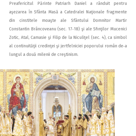
Preafericitul Părinte Patriarh Daniel a rânduit pentru
aşezarea în Sfânta Masă a Catedralei Naţio­nale fragmente
din cinstitele moaş­te ale Sfântului Domnitor Martir
Constantin Brân­coveanu (sec. 17‑18) şi ale Sfin­ţilor Mucenici
Zotic, Atal, Camasie şi Filip de la Niculiţel (sec. 4), ca simbol
al con­tinuităţii credinţei şi jertfelniciei poporului român de‑a
lungul a două milenii de creştinism.