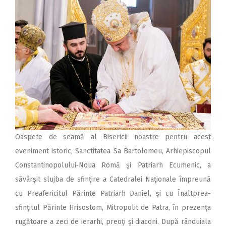
Oaspete de seamă al Bisericii noastre pentru acest
eveniment istoric, Sanctitatea Sa Bartolomeu, Arhiepiscopul
Constantino­polului‑Noua Romă şi Patriarh Ecumenic, a
săvârşit slujba de sfinţire a Catedralei Naţionale împreună
cu Preafericitul Părinte Patriarh Daniel, şi cu Înaltprea­
sfinţitul Părinte Hrisostom, Mitropolit de Patra, în prezenţa
rugătoare a zeci de ierarhi, preoţi şi diaconi. După rânduiala