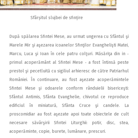
Sfârșitul slujbei de sfințire
După spălarea Sfintei Mese, au urmat ungerea cu Sfântul şi
Marele Mir şi aşezarea icoanelor Sfinţilor Evanghelişti Matei,
Marcu, Luca şi Ioan în cele patru colţuri. Măsăriţa din in ‑
primul acoperământ al Sfintei Mese ‑ a fost întinsă peste
prestol şi pecetluită cu sigiliul arhieresc de către Patriarhul
României. În continuare, au fost aşezate acoperămintele
Sfintei Mese şi odoarele conform rânduielii bisericeşti:
Sfântul Antimis, Sfânta Evanghelie, chivotul ce reproduce
edificiul în miniatură, Sfânta Cruce şi candele. La
proscomidiar au fost aşezate apoi toate obiectele de cult
necesare săvâr­şirii Sfintei Liturghii: potir, disc, stea,
acoperăminte, copie, burete, lumânare, prescuri.