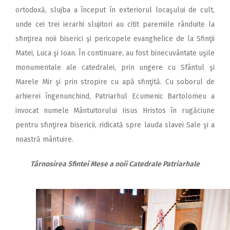
ortodoxă, slujba a început în exteriorul locaşului de cult,
unde cei trei ierarhi slujitori au citit paremiile rânduite la
sfinţirea noii biserici şi pericopele evanghelice de la Sfinţii
Matei, Luca şi Ioan. În continuare, au fost binecuvântate uşile
monumentale ale catedralei, prin ungere cu Sfântul şi
Marele Mir şi prin stropire cu apă sfin­ţită. Cu soborul de
arhierei îngenunchind, Patriarhul Ecumenic Bartolomeu a
invocat numele Mântuitorului Iisus Hristos în rugăciune
pentru sfinţirea bisericii, ridicată spre lauda slavei Sale şi a
noastră mântuire.
Târnosirea Sfintei Mese a noii Catedrale Patriarhale