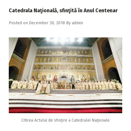
2018
Catedrala Naţională, sfinţită în Anul Centenar
2017
Posted on
December 20, 2018
By
admin
2016
2015
2014
2013
2012
2011
2010
2009
Citirea Actului de sfințire a Catedralei Naționale