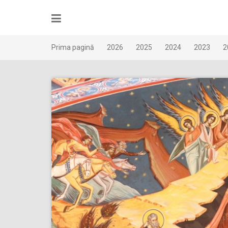
Skip
to
content
Prima pagină
2026
2025
2024
2023
2