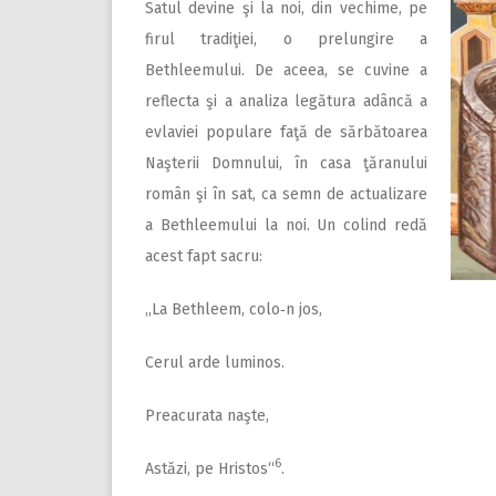
Satul devine şi la noi, din vechime, pe
firul tradiţiei, o prelungire a
Bethleemului. De aceea, se cuvine a
reflecta şi a analiza legătura adâncă a
evlaviei populare faţă de sărbătoarea
Naşterii Domnului, în casa ţăranului
român şi în sat, ca semn de actualizare
a Bethleemului la noi. Un colind redă
acest fapt sacru:
,,La Bethleem, colo‑n jos,
Cerul arde luminos.
Preacurata naşte,
6
Astăzi, pe Hristos“
.