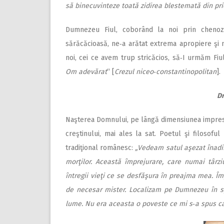
să binecuvinteze toată zidirea blestemată din pri
Dumnezeu Fiul, coborând la noi prin chenoz
sărăcăcioasă, ne‑a arătat extrema apropiere şi 
noi, cei ce avem trup stricăcios, să‑I urmăm Fiul
Om adevărat
“ [
Crezul niceo‑constantinopolitan
].
Dr
Naşterea Domnului, pe lângă dimensiunea impresio
creştinului, mai ales la sat. Poetul şi filosofu
tradiţional românesc:
„Vedeam satul aşezat înadins 
morţilor. Această împrejurare, care numai târz
întregii vieţi ce se desfăşura în preajma mea. 
de necesar mister. Localizam pe Dumnezeu în sp
lume. Nu era aceasta o poveste ce mi s‑a spus ca 