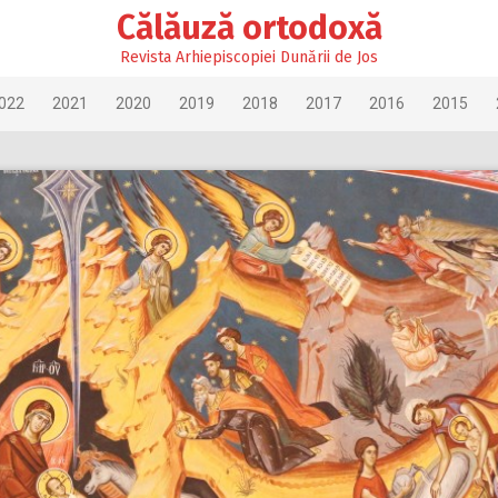
Călăuză ortodoxă
Revista Arhiepiscopiei Dunării de Jos
022
2021
2020
2019
2018
2017
2016
2015