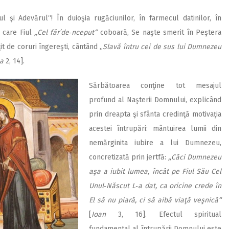
l şi Adevărul“! În duioşia rugăciunilor, în farmecul datinilor, în
e care Fiul
,,Cel făr᾽de‑nceput“
coboară, Se naşte smerit în Peştera
t de coruri îngereşti, cântând ,,
Slavă întru cei de sus lui Dumnezeu
a
2, 14].
Sărbătoarea conţine tot mesajul
profund al Naşterii Domnului, explicând
prin dreapta şi sfânta credinţă motivaţia
acestei întrupări: mântuirea lumii din
nemărginita iubire a lui Dumnezeu,
concretizată prin jertfă:
,,Căci Dumnezeu
aşa a iubit lumea, încât pe Fiul Său Cel
Unul‑Născut L‑a dat, ca oricine crede în
El să nu piară, ci să aibă viaţă veşnică“
[
Ioan
3, 16]. Efectul spiritual
fundamental al întrupării Domnului este