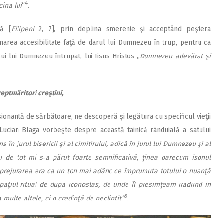
4
cina lui
“
.
ă [
Filipeni
2, 7], prin deplina smerenie şi acceptând peştera
marea accesibilitate faţă de darul lui Dumnezeu în trup, pentru ca
ui lui Dumnezeu întrupat, lui Iisus Hristos ,,
Dumnezeu adevărat şi
eptmăritori creştini,
nantă de sărbătoare, ne descoperă şi legătura cu specificul vieţii
l Lucian Blaga vorbeşte despre această tainică rânduială a satului
în jurul bisericii şi al cimitirului, adică în jurul lui Dumnezeu şi al
iu de tot mi s‑a părut foarte semnificativă, ţinea oarecum isonul
Împrejurarea era ca un ton mai adânc ce împrumuta totului o nuanţă
aţiul ritual de după iconostas, de unde Îl presimţeam iradiind în
5
multe altele, ci o credinţă de neclintit“
.