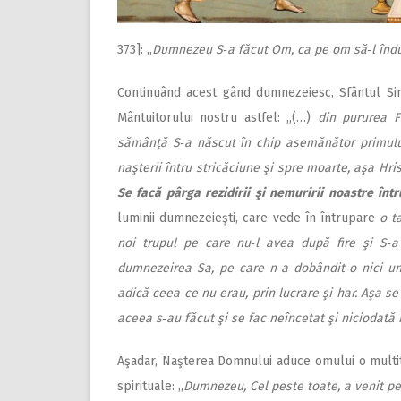
373]: ,,
Dumnezeu S‑a făcut Om, ca pe om să‑l înd
Continuând acest gând dumnezeiesc, Sfântul Si
Mântuitorului nostru astfel: ,,(…)
din pururea 
sămânţă S‑a născut în chip asemănător primului
naşterii întru stricăciune şi spre moarte, aşa Hr
Se facă pârga rezidirii şi nemuririi noastre înt
luminii dumnezeieşti, care vede în întrupare
o t
noi trupul pe care nu‑l avea după fire şi S‑a
dumnezeirea Sa, pe care n‑a dobândit‑o nici un
adică ceea ce nu erau, prin lucrare şi har. Aşa s
aceea s‑au făcut şi se fac neîncetat şi niciodată 
Aşadar, Naşterea Domnului aduce omului o multitud
spirituale: ,,
Dumnezeu, Cel peste toate, a venit pe