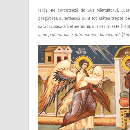
Iarăşi ne cercetează de Sus Mântuitorul, ,,Daru
pregătirea sufletească sunt tot atâtea trepte p
sărăcăcioasă a Betleemului. Din ceruri este însoţi
şi pe pământ pace, între oameni bunăvoire!
“ [
Luc