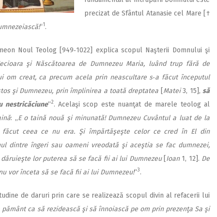
precizat de Sfântul Atanasie cel Mare [†
1
umnezeiască!
“
.
meon Noul Teolog [949‑1022] explica scopul Naşterii Domnului şi
Fecioara şi Născătoarea de Dumnezeu Maria, luând trup fără de
 om creat, ca precum acela prin neascultare s‑a făcut începutul
istos şi Dumnezeu, prin împlinirea a toată dreptatea
[
Matei
3, 15],
să
2
ru nestricăciune
“
. Acelaşi scop este nuanţat de marele teolog al
aină
: ,,
E o taină nouă şi minunată! Dumnezeu Cuvântul a luat de la
 făcut ceea ce nu era. Şi împărtăşeşte celor ce cred în El din
ul dintre îngeri sau oameni vreodată şi aceştia se fac dumnezei,
e dăruieşte lor puterea să se facă fii ai lui Dumnezeu
[
Ioan
1, 12].
De
3
nu vor înceta să se facă fii ai lui Dumnezeu!
“
.
ine de daruri prin care se realizează scopul divin al refacerii lui
 pământ ca să rezidească şi să înnoiască pe om prin prezenţa Sa şi