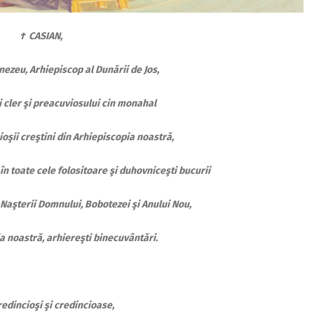
† CASIAN,
nezeu, Arhiepiscop al Dunării de Jos,
 cler şi preacuviosului cin monahal
cioşii creştini din Arhiepiscopia noastră,
în toate cele folositoare şi duhovniceşti bucurii
 Naşterii Domnului, Bobotezei şi Anului Nou,
a noastră, arhiereşti binecuvântări.
credincioşi şi credincioase,