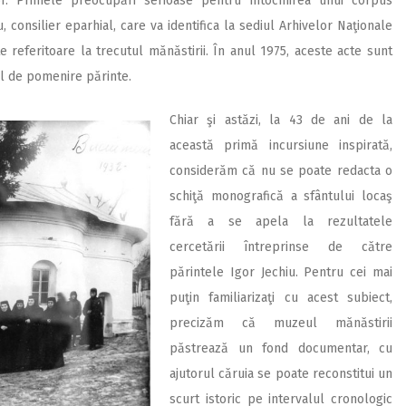
or. Primele preocupări serioase pentru întocmirea unui corpus
 consilier eparhial, care va identifica la sediul Arhivelor Naţionale
referitoare la trecutul mănăstirii. În anul 1975, aceste acte sunt
ul de pomenire părinte.
Chiar şi astăzi, la 43 de ani de la
această primă incursiune inspirată,
considerăm că nu se poate redacta o
schiţă monografică a sfântului locaş
fără a se apela la rezultatele
cercetării întreprinse de către
părintele Igor Jechiu. Pentru cei mai
puţin familiarizaţi cu acest subiect,
precizăm că muzeul mănăstirii
păstrează un fond documentar, cu
ajutorul căruia se poate reconstitui un
scurt istoric pe intervalul cronologic