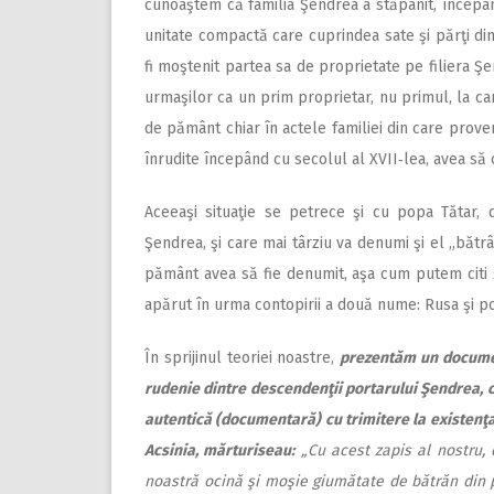
cu­noaştem că familia Şendrea a stăpânit, începân
unitate compactă care cuprindea sate şi părţi di
fi moştenit partea sa de proprietate pe filiera 
urmaşilor ca un prim proprietar, nu primul, la car
de pământ chiar în actele familiei din care prove
înrudite începând cu secolul al XVII‑lea, avea 
Aceeaşi situaţie se petrece şi cu popa Tătar, 
Şendrea, şi care mai târziu va denumi şi el „bătr
pământ avea să fie denumit, aşa cum putem citi ş
apărut în urma contopirii a două nume: Rusa şi po
În sprijinul teoriei noastre,
prezentăm un document
rudenie dintre descendenţii portarului Şendrea, c
autentică (documentară) cu trimitere la existenţ
Acsinia, mărturiseau:
„Cu acest zapis al nostru, 
noastră ocină şi moşie giumătate de bătrăn din pa