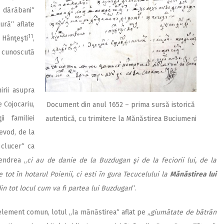
n dărăbani“
ură“ aflate
11
 Hânţeşti
,
, cunoscută
irii asupra
 Cojocariu,
Document din anul 1652 – prima sursă istorică
i familiei
autentică, cu trimitere la Mănăstirea Buciumeni
evod, de la
 clucer“ ca
Şendrea „
ci au de danie de la Buzdugan şi de la feciorii lui, de la
e tot în hotarul Poienii, ci esti în gura Tecucelului la
Mănăstirea lui
i din tot locul cum va fi partea lui Buzdugan
“.
i element comun, lotul „la mănăstirea“ aflat pe „
giumătate de bătrăn