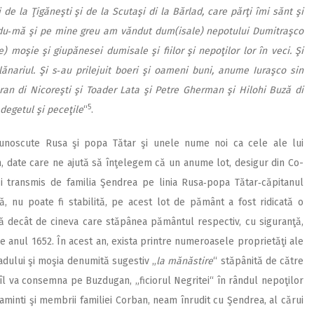
 de la Ţigăneşti şi de la Scutaşi di la Bărlad, care părţi îmi sănt şi
du‑mă şi pe mine greu am văndut dum(isale) nepotului Dumitraşco
) moşie şi giupănesei dumisale şi fiilor şi nepoţilor lor în veci. Şi
lănariul. Şi s‑au prilejuit boeri şi oameni buni, anume Iuraşco sin
an di Nicoreşti şi Toader Lata şi Petre Gherman şi Hilohi Buză di
5
degetul şi peceţile
“
.
unoscute Rusa şi popa Tătar şi unele nume noi ca cele ale lui
, date care ne ajută să înţelegem că un anume lot, desigur din Co­
 şi transmis de familia Şendrea pe linia Rusa‑popa Tătar‑căpitanul
, nu poate fi stabilită, pe acest lot de pământ a fost ridicată o
tă decât de cineva care stăpânea pământul respectiv, cu siguranţă,
e anul 1652. În acest an, exista printre numeroasele proprietăţi ale
ladului şi moşia denumită sugestiv „
la mănăstire
“ stăpânită de către
l va consemna pe Buzdugan, „ficiorul Negritei“ în rândul nepoţilor
a aminti şi membrii familiei Corban, neam înrudit cu Şendrea, al cărui