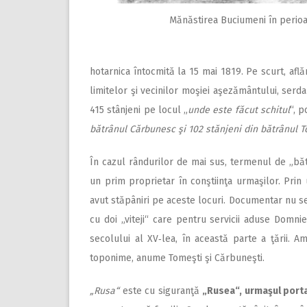
Mănăstirea Buciumeni în perioa
hotarnica întocmită la 15 mai 1819. Pe scurt, află
limitelor şi vecinilor moşiei aşezământului, ser
415 stânjeni pe locul „
unde este făcut schitul
“, p
bătrânul Cărbunesc şi 102 stănjeni din bătrânul T
În cazul rândurilor de mai sus, termenul de „bă
un prim proprietar în conştiinţa urmaşilor. Pr
avut stăpâniri pe aceste locuri. Documentar nu 
cu doi „viteji“ care pentru servicii aduse Domnie
secolului al XV‑lea, în această parte a ţării. A
toponime, anume Tomeşti şi Cărbuneşti.
„Rusa“
este cu siguranţă
„Ru­sea“, urmaşul porta