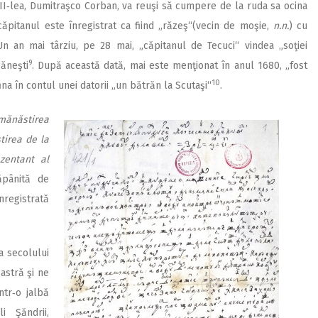
VII‑lea, Dumitraşco Corban, va reuşi să cumpere de la ruda sa ocina
căpitanul este înregistrat ca fiind „răzeş“(vecin de moşie,
n.n.
) cu
Un an mai târziu, pe 28 mai, „căpitanul de Tecuci“ vindea „soţiei
9
ăneşti
. După această dată, mai este menţionat în anul 1680, „fost
10
na în contul unei datorii „un bătrăn la Scutaşi“
.
mănăstirea
tirea de la
zentant al
ăpânită de
nregistrată
a secolului
astră şi ne
ntr‑o jalbă
i Şăndrii,