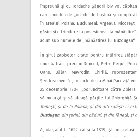
împreună şi cu Iordache Şăndrii biv vel căpita
care amintea de „ocinile de baştină şi cumpărăt
în arealul Poiana, Buciumeni, Argeaua, Nicoreşti,
găsim şi o trimitere la posesiunea „la mănăstire“
acum sub numele de „mănăstirea lui Buzdugan“.
În şirul zapiselor citate pentru întărirea stăpân
unor bătrâni, precum Donciul, Petre Perjul, Petre
Oane, Bălan, Mavrodin, Chirilă, reprezentanţi
Şendrea invocă şi o carte de la Mihai Racoviţă voi
25 decembrie 1704, „poruncitoare către Zbiera
să meargă şi să aleagă părţile lui Ghiorghiţă 
Tomeşti, şi de la Poiana, şi din alti sălăşti ci est
Buzdugan
, din ţarini, din păduri, şi din fănaţă, ş
Aşadar, atât la 1652, cât şi la 1819, găsim acelaş