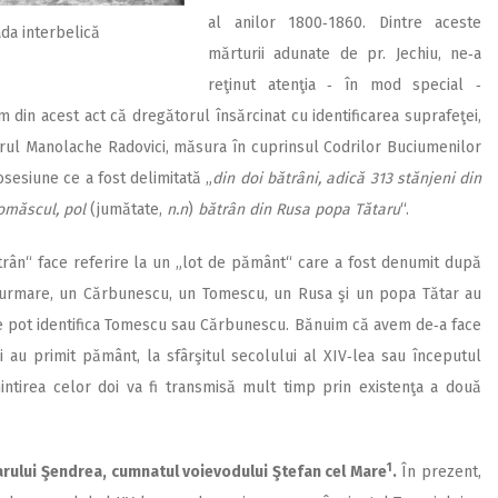
al anilor 1800‑1860. Dintre aceste
da interbelică
mărturii adunate de pr. Jechiu, ne‑a
reţinut atenţia ‑ în mod special ‑
m din acest act că dregătorul însărcinat cu identificarea suprafeţei,
darul Manolache Radovici, măsura în cuprinsul Codrilor Buciumenilor
osesiune ce a fost delimitată „
din doi bătrâni, adică 313 stănjeni din
omăscul, pol
(jumătate,
n.n
)
bătrân din Rusa popa Tătaru
“.
trân“ face referire la un „lot de pământ“ care a fost denumit după
in urmare, un Cărbunescu, un Tomescu, un Rusa şi un popa Tătar au
se pot identifica Tomescu sau Cărbunescu. Bănuim că avem de‑a face
i au primit pământ, la sfârşitul secolului al XIV‑lea sau începutul
mintirea celor doi va fi transmisă mult timp prin existenţa a două
1
rului Şen­drea, cumnatul voievodului Şte­fan cel Mare
.
În prezent,