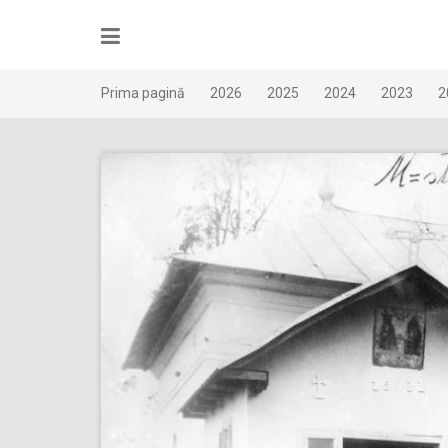
Skip
to
content
Prima pagină
2026
2025
2024
2023
2