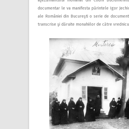
aşezământului monahal din Codrii Buciumenil
documentar le va manifesta părintele Igor Jechiu,
ale României din Bucureşti o serie de documente 
transcrise şi dăruite monahiilor de către vrednic