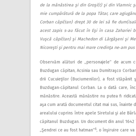
de la mănăstirea şi din Groşi(t) şi din Vlamnic şi
mie cumpărătură de la popa Tătar, care agiugăn
Corban căpi(tan) drept 30 de lei să fie dum(isale
acest zapis s‑au făcut în Eşi în casa Zahariei b
Vuşcă
căpi(tan) şi Machedon di Lărgăşeni şi Mer
Nicoreşti şi pentru mai mare credinţa ne‑am pus 
Observăm alături de „personajele“ de acum c
Buzdugan căpitan, Acsinia sau Dumitraşco Corban
drii Cucuieţilor (Buciumenilor), a fost stăpânit
Buzdugan‑căpitanul Corban. La o dată care, încă
mănăstire. Această mănăstire nu putea fi ridica
aşa cum arată documentul citat mai sus, înainte d
arealului cuprins între apele Siretului şi ale Bâr
căpitanul Buzdugan. Un document din anul 1642 î
6
„Şendrei ce au fost hatman“
, o înşiruire care v