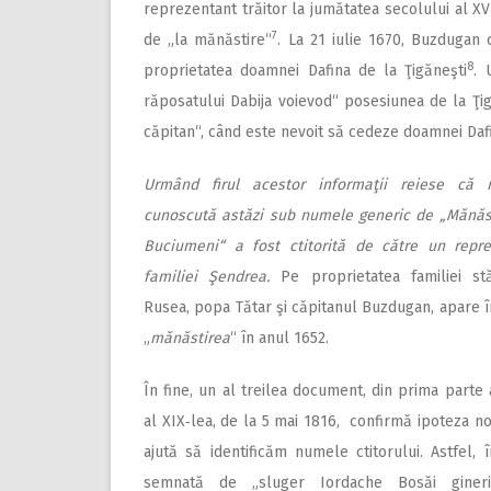
reprezentant trăitor la jumătatea secolului al X
7
de „la mănăstire“
. La 21 iulie 1670, Buzdugan 
8
proprietatea doamnei Dafina de la Ţigăneşti
. 
răposatului Dabija voievod“ posesiunea de la Ţig
căpitan“, când este nevoit să cedeze doamnei Dafi
Urmând firul acestor informaţii reiese că 
cunoscută astăzi sub numele generic de „Mănăs
Buciumeni“ a fost ctitorită de către un repre
familiei Şendrea.
Pe proprietatea familiei st
Rusea, popa Tătar şi căpitanul Buzdugan, apare î
„
mănăstirea
“ în anul 1652.
În fine, un al treilea document, din prima parte 
al XIX‑lea, de la 5 mai 1816, confirmă ipoteza no
ajută să identificăm numele ctitorului. Astfel, î
semnată de „sluger Iordache Bosăi gineril