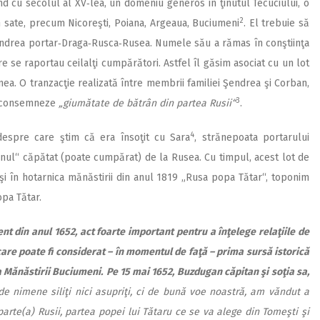
d cu secolul al XV‑lea, un domeniu generos în ţinutul Tecuciului, o
2
n sate, precum Nicoreşti, Poiana, Argeaua, Buciumeni
. El trebuie să
Şendrea portar‑Draga‑Rusca‑Rusea. Numele său a rămas în conştiinţa
e se raportau ceilalţi cumpărători. Astfel îl găsim asociat cu un lot
nea. O tranzacţie realizată între membrii familiei Şendrea şi Corban,
3
să consemneze
„giumătate de bătrân din partea Rusii“
.
4
despre care ştim că era însoţit cu Sara
, strănepoata portarului
ânul“ căpătat (poate cumpărat) de la Rusea. Cu timpul, acest lot de
i în hotarnica mănăstirii din anul 1819 „Rusa popa Tătar“, toponim
pa Tătar.
 din anul 1652, act foarte important pentru a înţelege relaţiile de
are poate fi considerat – în momentul de faţă – prima sursă istorică
a Mănăstirii Buciumeni.
Pe 15 mai 1652, Buzdugan căpitan şi soţia sa,
de nimene siliţi nici asupriţi, ci de bună voe noastră, am văndut a
rte(a) Rusii, partea popei lui Tătaru ce se va alege din Tomeşti şi