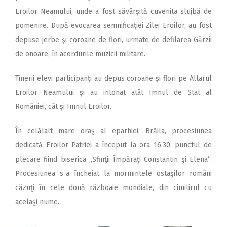
Eroilor Neamului, unde a fost săvârşită cuvenita slujbă de
pomenire. După evocarea semnificaţiei Zilei Eroilor, au fost
depuse jerbe şi coroane de flori, urmate de defilarea Gărzii
de onoare, în acordurile muzicii militare.
Tinerii elevi participanţi au depus coroane şi flori pe Altarul
Eroilor Neamului şi au intonat atât Imnul de Stat al
României, cât şi Imnul Eroilor.
În celălalt mare oraş al eparhiei, Brăila, procesiunea
dedicată Eroilor Patriei a început la ora 16:30, punctul de
plecare fiind biserica „Sfinţii Împăraţi Constantin şi Elena“.
Procesiunea s‑a încheiat la mormintele ostaşilor români
căzuţi în cele două războaie mondiale, din cimitirul cu
acelaşi nume.