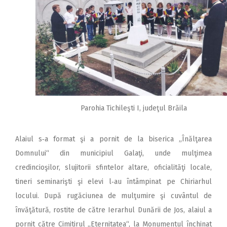
Parohia Tichileşti I, judeţul Brăila
Alaiul s‑a format şi a pornit de la biserica „Înălţarea
Domnului“ din municipiul Galaţi, unde mulţimea
credincioşilor, slujitorii sfintelor altare, oficialităţi locale,
tineri seminarişti şi elevi l‑au întâmpinat pe Chiriarhul
locului. După rugăciunea de mulţumire şi cuvântul de
învăţătură, rostite de către Ierarhul Dunării de Jos, alaiul a
pornit către Cimitirul „Eternitatea“, la Monumentul închinat