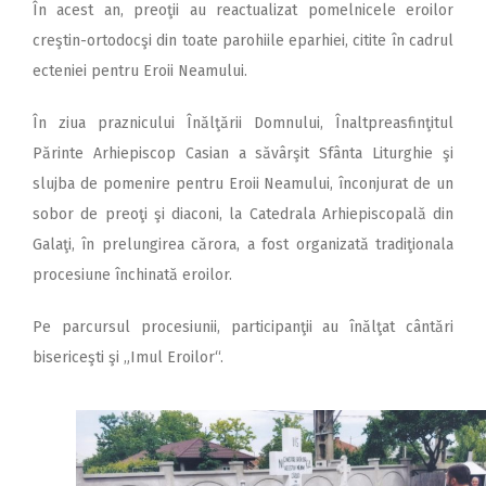
În acest an, preoţii au reactualizat pomelnicele eroilor
creştin-ortodocşi din toate parohiile eparhiei, citite în cadrul
ecteniei pentru Eroii Neamului.
În ziua praznicului Înălţării Domnului, Înaltpreasfinţitul
Părinte Arhiepiscop Casian a săvârşit Sfânta Liturghie şi
slujba de pomenire pentru Eroii Neamului, înconjurat de un
sobor de preoţi şi diaconi, la Catedrala Arhiepis­copală din
Galaţi, în prelungirea cărora, a fost organizată tradiţionala
procesiune închinată eroilor.
Pe parcursul procesiunii, participanţii au înălţat cântări
bisericeşti şi „Imul Eroilor“.