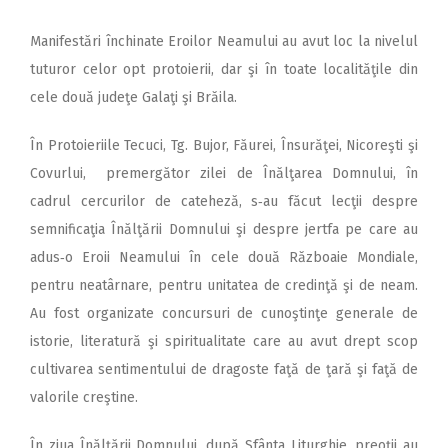
Manifestări închinate Eroilor Neamului au avut loc la nivelul
tuturor celor opt protoierii, dar şi în toate localităţile din
cele două judeţe Galaţi şi Brăila.
În Protoieriile Tecuci, Tg. Bujor, Făurei, Însurăţei, Nicoreşti şi
Covurlui, premergător zilei de Înălţarea Domnului, în
cadrul cercurilor de cateheză, s‑au făcut lecţii despre
semnificaţia Înălţării Domnului şi despre jertfa pe care au
adus‑o Eroii Neamului în cele două Războaie Mondiale,
pentru neatârnare, pentru unitatea de credinţă şi de neam.
Au fost organizate concursuri de cunoştinţe generale de
istorie, literatură şi spiritualitate care au avut drept scop
cultivarea sentimentului de dragoste faţă de ţară şi faţă de
valorile creştine.
În ziua Înălţării Domnului, după Sfânta Liturghie, preoţii au