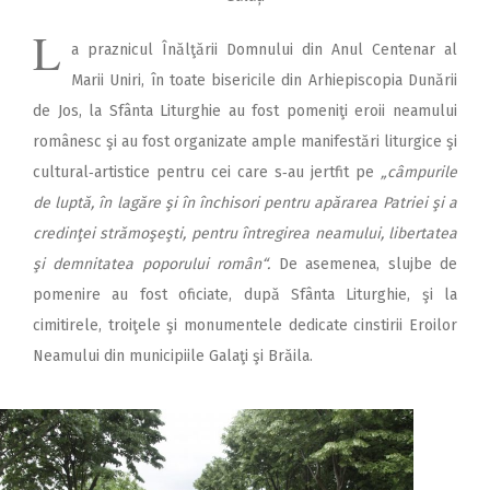
L
a praznicul Înălţării Domnului din Anul Centenar al
Marii Uniri, în toate bisericile din Arhiepiscopia Dunării
de Jos, la Sfânta Liturghie au fost pomeniţi eroii neamului
românesc şi au fost organizate ample manifestări liturgice şi
cultural‑artistice pentru cei care s‑au jertfit pe
„câmpurile
de luptă, în lagăre şi în închisori pentru apărarea Patriei şi a
credinţei strămoşeşti, pentru întregirea neamului, libertatea
şi demnitatea poporului român“.
De asemenea, slujbe de
pomenire au fost oficiate, după Sfânta Liturghie, şi la
cimitirele, troiţele şi monumentele dedicate cinstirii Eroilor
Neamului din municipiile Galaţi şi Brăila.