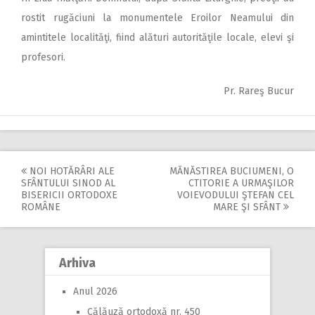
rostit rugăciuni la monumentele Eroilor Neamului din
amintitele localităţi, fiind alături autorităţile locale, elevi şi
profesori.
Pr. Rareş Bucur
NOI HOTĂRÂRI ALE
MĂNĂSTIREA BUCIUMENI, O
Post
SFÂNTULUI SINOD AL
CTITORIE A URMAŞILOR
BISERICII ORTODOXE
VOIEVODULUI ŞTEFAN CEL
navigation
ROMÂNE
MARE ŞI SFÂNT
Arhiva
Anul 2026
Călăuză ortodoxă nr. 450