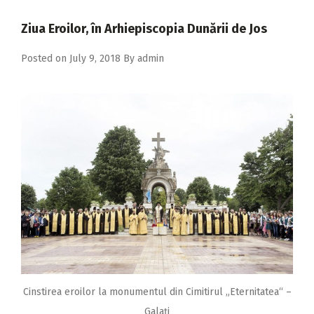
2018
Ziua Eroilor, în Arhiepiscopia Dunării de Jos
2017
Posted on
July 9, 2018
By
admin
2016
2015
2014
2013
2012
2011
2010
2009
Cinstirea eroilor la monumentul din Cimitirul „Eternitatea“ –
Galați