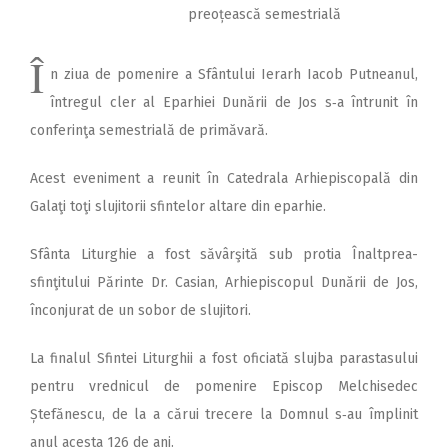
preoțească semestrială
Î
n ziua de pomenire a Sfântului Ierarh Iacob Putneanul,
întregul cler al Eparhiei Dunării de Jos s‑a întrunit în
conferinţa semestrială de primăvară.
Acest eveniment a reunit în Catedrala Arhiepiscopală din
Galaţi toţi slujitorii sfintelor altare din eparhie.
Sfânta Liturghie a fost săvârşită sub protia Înalt­prea­
sfinţitului Părinte Dr. Casian, Arhiepiscopul Dunării de Jos,
înconjurat de un sobor de slujitori.
La finalul Sfintei Liturghii a fost oficiată slujba parastasului
pentru vrednicul de pomenire Episcop Melchisedec
Ștefănescu, de la a cărui trecere la Domnul s‑au împlinit
anul acesta 126 de ani.