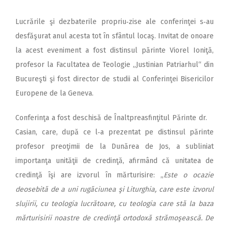
Lucrările şi dezbaterile propriu‑zise ale conferinţei s‑au
desfăşurat anul acesta tot în sfântul locaş. Invitat de onoare
la acest eveniment a fost distinsul părinte Viorel Ioniţă,
profesor la Facultatea de Teologie „Justinian Patriarhul“ din
Bucureşti şi fost director de studii al Conferinţei Bisericilor
Europene de la Geneva.
Conferinţa a fost deschisă de Înaltpreasfinţitul Părinte dr.
Casian, care, după ce l‑a prezentat pe distinsul părinte
profesor preoţimii de la Dunărea de Jos, a subliniat
importanţa unităţii de credinţă, afirmând că unitatea de
credinţă îşi are izvorul în mărturisire: „
Este o ocazie
deosebită de a uni rugăciunea şi Liturghia, care este izvorul
slujirii, cu teologia lucrătoare, cu teologia care stă la baza
mărturisirii noastre de credinţă ortodoxă strămoşească. De