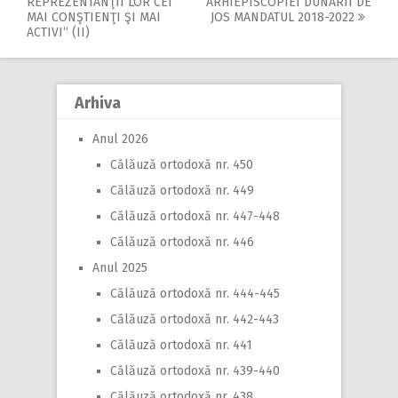
REPREZENTANŢII LOR CEI
ARHIEPISCOPIEI DUNĂRII DE
navigation
MAI CONŞTIENŢI ŞI MAI
JOS MANDATUL 2018-2022
ACTIVI“ (II)
Arhiva
Anul 2026
Călăuză ortodoxă nr. 450
Călăuză ortodoxă nr. 449
Călăuză ortodoxă nr. 447-448
Călăuză ortodoxă nr. 446
Anul 2025
Călăuză ortodoxă nr. 444-445
Călăuză ortodoxă nr. 442-443
Călăuză ortodoxă nr. 441
Călăuză ortodoxă nr. 439-440
Călăuză ortodoxă nr. 438