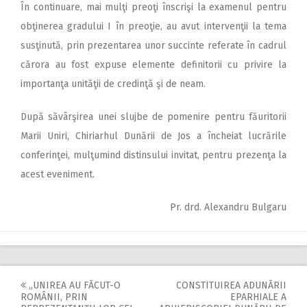
În continuare, mai mulţi preoţi înscrişi la examenul pentru
obţinerea gradului I în preoţie, au avut intervenţii la tema
susţinută, prin prezentarea unor succinte referate în cadrul
cărora au fost expuse elemente definitorii cu privire la
importanţa unităţii de credinţă şi de neam.
După săvârşirea unei slujbe de pomenire pentru făuritorii
Marii Uniri, Chiriarhul Dunării de Jos a încheiat lucrările
conferinţei, mulţumind distinsului invitat, pentru prezenţa la
acest eveniment.
Pr. drd. Alexandru Bulgaru
„UNIREA AU FĂCUT-O
CONSTITUIREA ADUNĂRII
Post
ROMÂNII, PRIN
EPARHIALE A