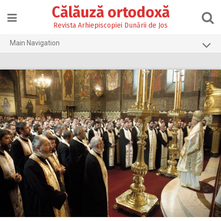
Skip
Călăuză ortodoxă
to
content
Revista Arhiepiscopiei Dunării de Jos
Main Navigation
Prima pagină
2026
2025
2024
2023
2022
2021
2020
2019