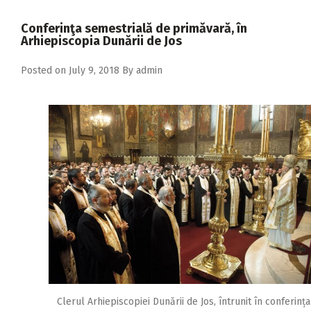
2018
Conferinţa semestrială de primăvară, în
2017
Arhiepiscopia Dunării de Jos
2016
Posted on
July 9, 2018
By
admin
2015
2014
2013
2012
2011
2010
2009
Clerul Arhiepiscopiei Dunării de Jos, întrunit în conferința