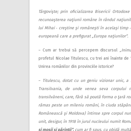
Târgovişte; prin oficializarea Bisericii Ortodoxe
recunoaşterea naţiunii române în rândul naţiunilo
lui Mihai ‑ creştine şi româneşti în acelaşi timp
europeană care a prefigurat „Europa naţiunilor“.
– Cum ar trebui să percepem discursul
„Inima
profetul Nicolae Titulescu, cu trei ani înainte de
Unirea românilor din provinciile istorice?
–
Titulescu, dotat cu un geniu vizionar unic, a 
Transilvania, de unde venea seva corpului n
transilvăneni, care, fără să poată forma o ţară r
rămas peste un mileniu români, în ciuda stăpânir
Românească şi Moldova) întinse spre corpul numit 
unit, desigur, în 1918 în jurul nucleului numit Ro
şi moşii şi părinţii“,
cum ar fi spus, cu obidă mult