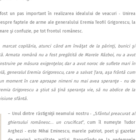
fost un pas important în realizarea idealului de veacuri ‑ Unirea
 despre faptele de arme ale generalului Eremia Teofil Grigorescu, la
are şi confuzie, pe tot frontul românesc.
 marcat copilăria, atunci când am învăţat de la părinţi, bunici şi
tă. Armata română nu a fost pregătită de Marele Război, nu a avut
struire pe măsura exigenţelor, dar a avut noroc de suflete mari în
ială, generalul Eremia Grigorescu, care a salvat Țara, aşa frântă cum
‑un moment în care aproape nimeni nu mai avea speranţe ‑ nu de
Eremia Grigorescu a ştiut să ţină speranţa vie, să nu abdice de la
isiune sfântă.
– Unul dintre răstigniţii neamului nostru ‑ „S
fântul preacurat al
ghiersului românesc
…
un crucificat
“, cum îl numeşte Tudor
Arghezi ‑ este Mihai Eminescu, marele patriot, poet şi gazetar
de maximă actualitate astăzi. Raportându‑ne la nedemnele