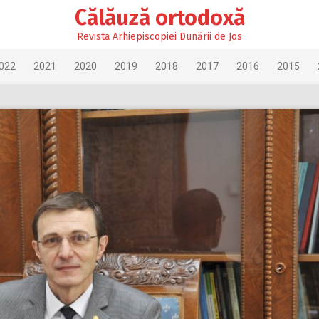
Călăuză ortodoxă
Revista Arhiepiscopiei Dunării de Jos
022
2021
2020
2019
2018
2017
2016
2015