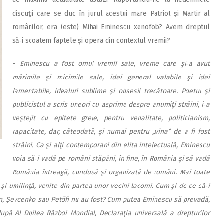
discuţii care se duc în jurul acestui mare Patriot şi Martir al
românilor, era (este) Mihai Eminescu xenofob? Avem dreptul
să‑i scoatem faptele şi opera din contextul vremii?
–
Eminescu a fost omul vremii sale, vreme care şi‑a avut
mărimile şi micimile sale, idei general valabile şi idei
lamentabile, idealuri sublime şi obsesii trecătoare. Poetul şi
publicistul a scris uneori cu asprime despre anumiţi străini, i‑a
veştejit cu epitete grele, pentru venalitate, politicianism,
rapacitate, dar, câteodată, şi numai pentru „vina“ de a fi fost
străini. Ca şi alţi contemporani din elita intelectuală, Eminescu
voia să‑i vadă pe români stăpâni, în fine, în România şi să vadă
România întreagă, condusă şi organizată de români. Mai toate
i umilinţă, venite din partea unor vecini lacomi. Cum şi de ce să‑i
kin, Șevcenko sau Petőfi nu au fost? Cum putea Eminescu să prevadă,
upă Al Doilea Război Mondial, Declaraţia universală a drepturilor