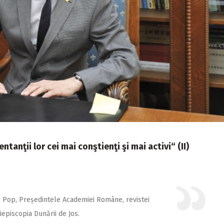
tanţii lor cei mai conştienţi şi mai activi“ (II)
l Pop, Președintele Academiei Române, revistei
episcopia Dunării de Jos.