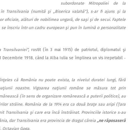
subordonate Mitropoliei de la
 în Transilvania (numită şi „Biserica valahă“), s‑ar fi ajuns şi la
r oficiale, alături de nobilimea ungară, de saşi şi de secui. Faptele
 ‑ se înscriu într‑un cadru european şi pun în lumină o personalitate
 Transilvaniei“,
rostit (în 3 mai 1915) de patriotul, diplomatul şi
 1 Decembrie 1918, când la Alba Iulia se împlinea un vis irepetabil ‑
înţeles că România nu poate exista, la nivelul duratei lungi, fără
aţiunii noastre. Vigoarea naţiunii române se măsura tot prin
omânească (în sens de organizare românească a puterii politice), au
ilor străine. România de la 1914 era ca două braţe sau aripi (Țara
Transilvania şi care era încă înstrăinat. Provinciile istorice s‑au
mânia, dar Transilvania era provincia de dragul căreia
„ne răposaseră
ă, Octavian Goga.