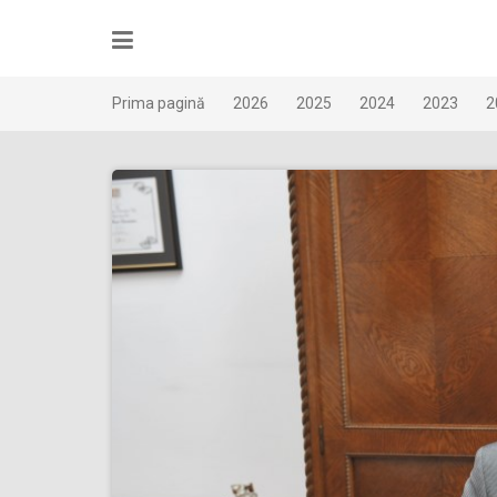
Skip
to
content
Prima pagină
2026
2025
2024
2023
2