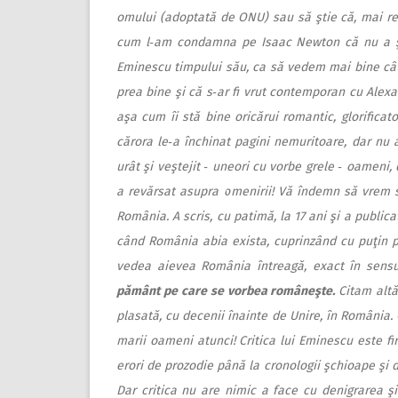
omului (adoptată de ONU) sau să ştie că, mai re
cum l‑am condamna pe Isaac Newton că nu a ştiut
Eminescu timpului său, ca să vedem mai bine cât a
prea bine şi că s‑ar fi vrut contemporan cu Alexa
aşa cum îi stă bine oricărui romantic, glorificat
cărora le‑a închinat pagini nemuritoare, dar nu a
urât şi veştejit ‑ uneori cu vorbe grele ‑ oameni,
a revărsat asupra omenirii! Vă îndemn să vrem 
România. A scris, cu patimă, la 17 ani şi a publica
când România abia exista, cuprinzând cu puţin pe
vedea aievea România întreagă, exact în sens
pământ pe care se vorbea româneşte.
Citam altă
plasată, cu decenii înainte de Unire, în România. 
marii oameni atunci! Critica lui Eminescu este fir
erori de prozodie până la cronologii şchioape şi de
Dar critica nu are nimic a face cu denigrarea ş