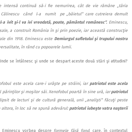
 intensă continuă să‑i fie nemurirea, cât de vie rămâne „tăria
 Călinescu când l‑a numit pe „băietul“ care cutreiera demult
‑a ivit şi‑l va ivi vreodată, poate, pământul românesc“.
Eminescu,
sale, a construit România în şi prin poezie, iar această construcţie
sale din 1918. Eminescu este
Demiurgul sufletului şi trupului nostru
versalitate, în rând cu popoarele lumii.
Unde se întâlnesc şi unde se despart aceste două stări şi atitudini?
fobul este acela care‑i urăşte pe străini, iar
patriotul este acela
al părinţilor şi moşilor săi. Xenofobul poartă în sine ură, iar
patriotul
lipsit de lecturi şi de cultură generală, unii „analişti“ făcuţi peste
e altora, în loc să ne spună adevărul:
patriotul iubeşte vatra naşterii
hai Eminescu vorbea despre
formele fără fond
, care, în contextul