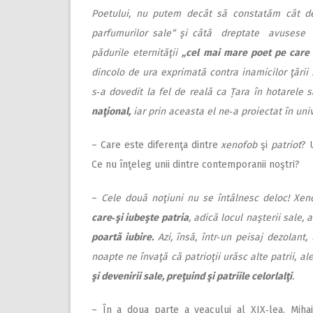
Poetului, nu putem decât să constatăm cât de
parfumurilor sale“ şi câtă dreptate avusese
pădurile eternităţii
„cel mai mare poet pe care l
dincolo de ura exprimată contra inamicilor ţării 
s‑a dovedit la fel de reală ca Țara în hotarele 
naţional,
iar prin aceasta el ne‑a proiectat în uni
– Care este diferenţa dintre
xenofob
şi
patriot
? 
Ce nu înţeleg unii dintre contemporanii noştri?
–
Cele două noţiuni nu se întâlnesc deloc! Xeno
care‑şi iubeşte patria
, adică locul naşterii sale, 
poartă iubire.
Azi, însă, într‑un peisaj dezolant, 
noapte ne învaţă că patrioţii urăsc alte patrii, al
şi devenirii sale, preţuind şi patriile celorlalţi
.
– În a doua parte a veacului al XIX‑lea, Mi