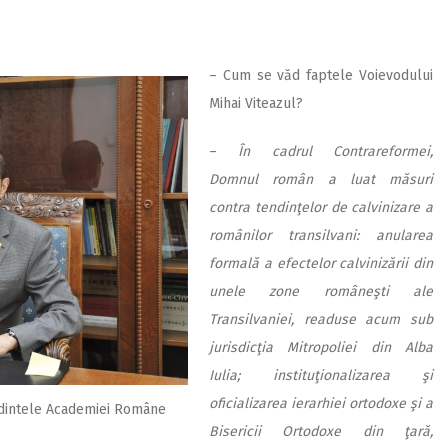
– Cum se văd faptele Voievodului
Mihai Viteazul?
–
În cadrul Contrareformei,
Domnul român a luat măsuri
contra tendinţelor de calvinizare a
românilor transilvani: anularea
formală a efectelor calvinizării din
unele zone româneşti ale
Transilvaniei, re­a­duse acum sub
jurisdicţia Mitropoliei din Alba
Iulia; in­stituţionalizarea şi
oficializarea ierarhiei ortodoxe şi a
ședintele Academiei Române
Bisericii Ortodoxe din ţară,