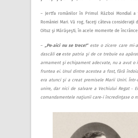
– Jertfa românilor în Primul Război Mondial a 
României Mari. Vă rog, faceţi câteva consideraţii
Oituz şi Mărăşeşti, în acele momente de încrâncen
–
„Pe‑aici nu se trece!“
este o zicere care mi‑a
dascăli
ce
este patria şi de ce trebuie ea apăra
armament şi echipament adecvate, nu a avut o in
fruntea ei. Unul dintre acestea a fost, fără îndo
era atunci şi a creat premisele Marii Uniri.
Într
unire, dar nici de salvare a Vechiului Regat ‑ 
comandamentele naţiunii care‑i încredinţase o m