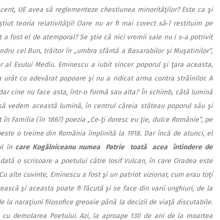
cent, UE avea să reglementeze chestiunea minorităţilor? Este ca şi
 teoria relativităţii! Oare nu ar fi mai corect să‑l restituim pe
 fost el de atemporal? Se ştie că nici vremii sale nu i s‑a potrivit
ndru cel Bun, trăitor în „umbra sfântă a Basarabilor şi Muşatinilor“,
or al Evului Mediu. Eminescu a iubit sincer poporul şi ţara aceasta,
 urât cu adevărat popoare şi nu a ridicat arma contra străinilor. A
 dar cine nu face asta, într‑o formă sau alta? În schimb, câtă lumină
să vedem această lumină, în centrul căreia stăteau poporul său şi
t în Familia (în 1867) poezia „Ce‑ţi doresc eu ţie, dulce Românie“, pe
ste o treime din România împlinită la 1918. Dar încă de atunci, el
ul în
care Kogălniceanu numea Patrie toată acea întindere de
dată o scrisoare a poetului către Iosif Vulcan, în care Oradea este
Cu alte cuvinte, Eminescu a fost şi un patriot vizionar, cum erau toţi
ească şi aceasta poate fi făcută şi se face din varii unghiuri, de la
 la naraţiuni filosofice greoaie până la decizii de viaţă discutabile.
i cu demolarea Poetului. Azi, la aproape 130 de ani de la moartea