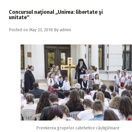
2018
Concursul naţional ,,Unirea: libertate şi
2017
unitate“
2016
Posted on
May 23, 2018
By
admin
2015
2014
2013
2012
2011
2010
2009
Premierea grupelor catehetice câștigătoare