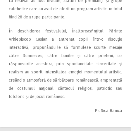
La festival au fost invitate, alături de premianţi, şi grupe
catehetice care au avut de oferit un program artistic, în total
fiind 28 de grupe participante.
În deschiderea festivalului, Înaltpreasfinţitul Părinte
Arhiepiscop Casian a antrenat copiii într‑o discuţie
interactivă, propunându‑le să formuleze scurte mesaje
către Dumnezeu, către familie şi către prieteni, iar
răspunsurile acestora, prin spontaneitate, sinceritate şi
realism au sporit intensitatea emoţiei momentului artistic,
creând o atmosferă de sărbătoare românească, amprentată
de costumul naţional, cântecul religios, patriotic sau
folcloric şi de jocul românesc.
Pr. Sică Bănică