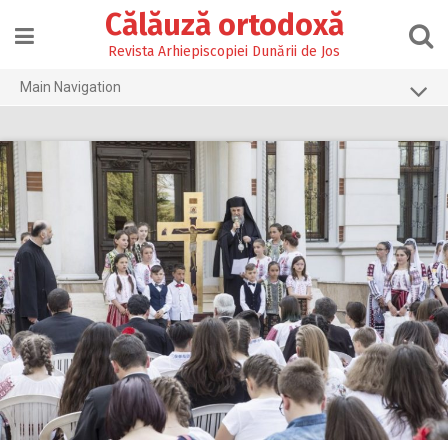
Skip
Călăuză ortodoxă
to
content
Revista Arhiepiscopiei Dunării de Jos
Main Navigation
Prima pagină
2026
2025
2024
2023
2022
2021
2020
2019