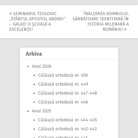
SEMINARUL TEOLOGIC
ÎNĂLŢAREA DOMNULUI,
Post
„SFÂNTUL APOSTOL ANDREI“
SĂRBĂTOARE IDENTITARĂ ÎN
– GALAŢI O ŞCOALĂ A
ISTORIA MILENARĂ A
navigation
EXCELENŢEI
ROMÂNIEI
Arhiva
Anul 2026
Călăuză ortodoxă nr. 450
Călăuză ortodoxă nr. 449
Călăuză ortodoxă nr. 447-448
Călăuză ortodoxă nr. 446
Anul 2025
Călăuză ortodoxă nr. 444-445
Călăuză ortodoxă nr. 442-443
Călăuză ortodoxă nr. 441