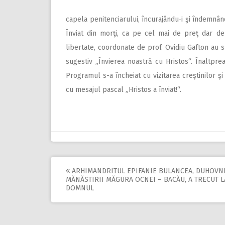
capela penitenciarului, încurajându‑i şi îndemnând
Înviat din morţi, ca pe cel mai de preţ dar d
libertate, coordonate de prof. Ovidiu Gafton au s
sugestiv „Învierea noastră cu Hristos“. Înaltprea
Programul s-a încheiat cu vizitarea creştinilor şi
cu mesajul pascal „Hristos a înviat!“.
ARHIMANDRITUL EPIFANIE BULANCEA, DUHOVN
Post
MĂNĂSTIRII MĂGURA OCNEI – BACĂU, A TRECUT L
DOMNUL
navigation