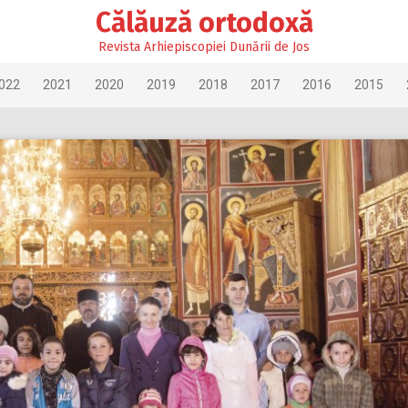
Călăuză ortodoxă
Revista Arhiepiscopiei Dunării de Jos
022
2021
2020
2019
2018
2017
2016
2015