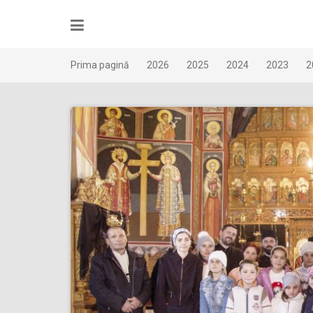
Skip
to
content
Prima pagină
2026
2025
2024
2023
2