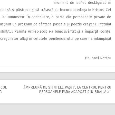
moment de suflet desfăşurat în
u‑i să‑şi păstreze şi să trăiască cu bucurie credinţa în Hristos, Cel
e la Dumnezeu. În continuare, o parte din persoanele private de
usţinut un program de cântece pascale şi poezie creştină, intitulat
sfinţitul Părinte Arhiepiscop i-a binecuvântat şi a împărţit iconiţe.
 creştinelor aflaţi în celulele penitenciarului pe care i‑a întâmpinat
Pr. Ionel Rotaru
ICUL
„ÎMPREUNĂ DE SFINTELE PAŞTI“, LA CENTRUL PENTRU
A
PERSOANELE FĂRĂ ADĂPOST DIN BRĂILA