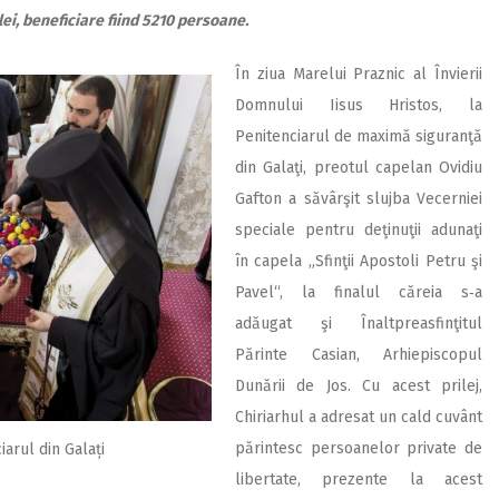
lei, beneficiare fiind 5210 persoane.
În ziua Marelui Praznic al Învierii
Domnului Iisus Hristos, la
Penitenciarul de maximă siguranţă
din Galaţi, preotul capelan Ovidiu
Gafton a săvârşit slujba Vecerniei
speciale pentru deţinuţii adunaţi
în capela „Sfinţii Apostoli Petru şi
Pavel“, la finalul căreia s‑a
adăugat şi Înaltpreasfinţitul
Părinte Casian, Arhie­pis­copul
Dunării de Jos. Cu acest prilej,
Chiriarhul a adresat un cald cuvânt
părintesc persoanelor private de
iarul din Galați
libertate, prezente la acest