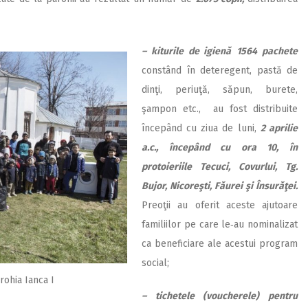
– kiturile de igienă
1564 pachete
constând în deteregent, pastă de
dinţi, periuţă, săpun, burete,
şampon etc., au fost distribuite
începând cu ziua de luni,
2 aprilie
a.c., începând cu ora 10, în
protoieriile Tecuci, Covurlui, Tg.
Bujor, Nicoreşti, Făurei şi Însurăţei.
Preoţii au oferit aceste ajutoare
familiilor pe care le‑au nominalizat
ca beneficiare ale acestui program
social;
arohia Ianca I
– tichetele (voucherele) pentru