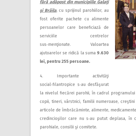
fără adăpost din municipiile Galaţi
şi Brăila
, cu sprijinul parohiilor, au
fost oferite pachete cu alimente
persoanelor care beneficiază de
serviciile centrelor
sus‑menţionate. Valoartea
ajutoarelor se ridică la suma
9.630
lei, pentru 255 persoane.
4. Importante activităţi
social‑filantropice s‑au desfăşurat
la nivelul fiecărei parohii, în cadrul programulu
copii, tineri, vârstnici, familii numeroase, creşt
articole de îmbrăcăminte, alimente, medicamente e
credincioşilor care nu s‑au putut deplasa, în cad
parohiale, consilii şi comitete.