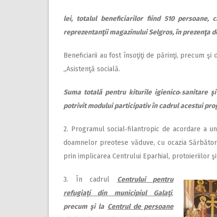
lei, totalul beneficiarilor fiind 510 persoane,
reprezentanţii magazinului Selgros, în prezenţa del
Beneficiarii au fost însoţiţi de părinţi, precum şi 
„Asistenţă socială.
Suma totală pentru kiturile igienico‑sanitare ş
potrivit modului participativ în cadrul acestui pr
2. Programul social‑filantropic de acordare a un
doamnelor preotese văduve, cu ocazia Sărbătorii
prin implicarea Centrului Eparhial, protoieriilor şi
3. În cadrul
Centrului pentru
refugiaţi din municipiul Galaţi
,
precum şi la
Centrul de persoane