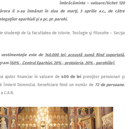
îmbrăcăminte – valoare/tichet 120
 cărora li s‑au înmânat în ziua de marţi, 3 aprilie a.c., de către
egaţilor eparhiali şi a pc. pr. parohi.
de studenţii de la Facultatea de Istorie, Teologie şi Filosofie – Secţia
i vestimentaţie este de
140.000 lei; această sumă fiind suportată
,
ogram (
60% ‑ Centrul Eparhial, 20% ‑ protoieria, 20% ‑ parohiile).
ui ajutor financiar în valoare de
400 de lei
preoţilor pensionari şi
 Învierii Domnului, beneficiare fiind un număr de
72 de persoane
,
 a C.A.R.