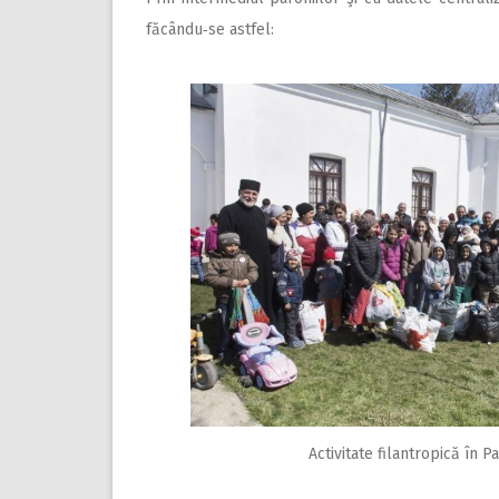
făcându‑se astfel:
Activitate filantropică în P