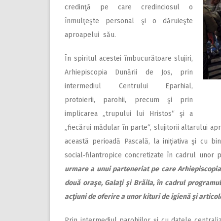
credinţă pe care credinciosul o
înmulţeşte personal şi o dăruieşte
aproapelui său.
În spiritul acestei îmbucurătoare slujiri,
Arhiepiscopia Dunării de Jos, prin
intermediul Centrului Eparhial,
protoierii, parohii, precum şi prin
implicarea „trupului lui Hristos“ şi a
„fiecărui mădular în parte“, slujitorii altarului ap
această perioadă Pascală, la iniţiativa şi cu bi
social‑filantropice concretizate în cadrul uno
urmare a unui parteneriat pe care Arhiepiscopia 
două oraşe, Galaţi şi Brăila, în cadrul programul
acţiuni de oferire a unor kituri de igienă şi artic
Prin intermediul parohiilor şi cu datele centra