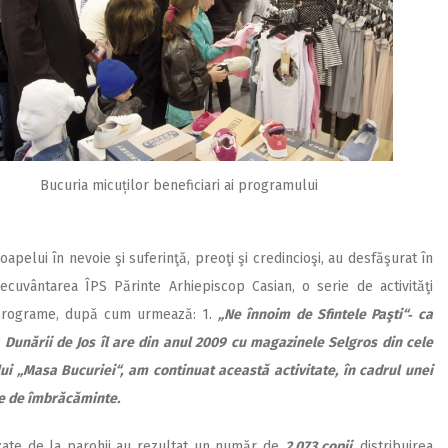
Bucuria micuților beneficiari ai programului
roapelui în nevoie şi suferinţă, preoţi şi credincioşi, au desfăşurat în
necuvântarea ÎPS Părinte Arhiepiscop Casian, o serie de activităţi
r programe, după cum urmează: 1.
„Ne înnoim de Sfintele Paşti“‑ ca
Dunării de Jos îl are din anul 2009 cu magazinele Selgros din cele
ui „Masa Bucuriei“, am continuat această activitate, în cadrul unei
ole de îmbrăcăminte.
lizate de la parohii au rezultat un număr de
2.073 copii,
distribuirea